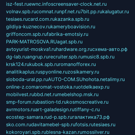
isz-fest.ru
ewnc.info
screensaver-clock.net.ru
volnav.spb.ru
comnat.ru
npf.net.ru
7bit.pp.ru
kalugatur.ru
tesiaes.ru
card.com.ru
kazanka.spb.ru
gildiya-kuznecov.ru
kameryboavision.ru
griffoncom.spb.ru
fabrika-emotsiy.ru
PARK-MATROSOVA.RU
agat.spb.ru
avtoyurist-moskva1.ru
hardware.org.ru
схема-авто.рф
dg-lab.ru
angrup.ru
recruiter.spb.ru
music8.spb.ru
krsk124.ru
kubok.spb.ru
romanofforex.ru
analitikaplus.ru
spyonline.ru
zosikamery.ru
sloboda-ural.pp.ru
AUTO-COM.SU
hohota.net
alimy.ru
online-z.com
aromat-vostoka.ru
otdelkaexp.ru
mobilvest.ru
bbd.net.ru
mebelshop.msk.ru
smp-forum.ru
bastion-td.ru
kosmoscreative.ru
avrmotors.ru
art-galadesign.ru
tiffany-c.ru
ecostep-samara.ru
d-p.spb.ru
галактика73.рф
sko.com.ru
davitamebel-spb.ru
fotsis.ru
tesiaes.ru
kokoroyari.spb.ru
blesna-kazan.ru
mossilver.ru