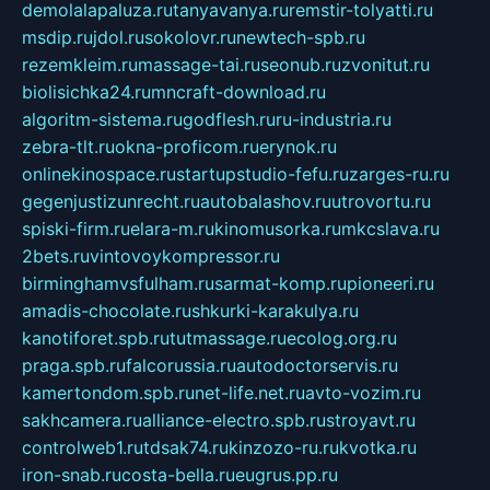
demolalapaluza.ru
tanyavanya.ru
remstir-tolyatti.ru
msdip.ru
jdol.ru
sokolovr.ru
newtech-spb.ru
rezemkleim.ru
massage-tai.ru
seonub.ru
zvonitut.ru
biolisichka24.ru
mncraft-download.ru
algoritm-sistema.ru
godflesh.ru
ru-industria.ru
zebra-tlt.ru
okna-proficom.ru
erynok.ru
onlinekinospace.ru
startupstudio-fefu.ru
zarges-ru.ru
gegenjustizunrecht.ru
autobalashov.ru
utrovortu.ru
spiski-firm.ru
elara-m.ru
kinomusorka.ru
mkcslava.ru
2bets.ru
vintovoykompressor.ru
birminghamvsfulham.ru
sarmat-komp.ru
pioneeri.ru
amadis-chocolate.ru
shkurki-karakulya.ru
kanotiforet.spb.ru
tutmassage.ru
ecolog.org.ru
praga.spb.ru
falcorussia.ru
autodoctorservis.ru
kamertondom.spb.ru
net-life.net.ru
avto-vozim.ru
sakhcamera.ru
alliance-electro.spb.ru
stroyavt.ru
controlweb1.ru
tdsak74.ru
kinzozo-ru.ru
kvotka.ru
iron-snab.ru
costa-bella.ru
eugrus.pp.ru