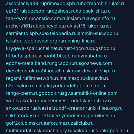
associaciya39.ru
primexpo.spb.ru
bezmorchin.ru
ia2.ru
cpt21.ru
ispecspb.ru
regahost.ru
kolosok-elita.ru
tae-kwon.ru
consrio.com.ru
insiam.ru
avegainfo.ru
archery161.ru
bigencyclica.ru
vlast16.ru
korru.net
sarmiento.spb.su
extelopedia.ru
lammin-suo.spb.ru
iskatour.spb.ru
snpi.org.ru
running-line.ru
krygeva-spa.ru
chel.net.ru
rust-loco.ru
dugshop.ru
hl-beta.spb.ru
school494.spb.ru
mymubaby.ru
epoha-metalband.ru
ngr.spb.ru
rusgosnews.com
dieselvostok.ru
24hostel.msk.ru
w-dev.ru
f-ship.ru
regsmi.ru
filmnetwork.ru
malinasp.ru
kinosvin.ru
h2o-salon.ru
malutkayork.ru
deltaprim.spb.ru
tango-perm.ru
gooddir.ru
sgv.su
multiki-online.com
webkrasotki.com
cherinvest.ru
detskiy-ostrov.ru
ankou.spb.ru
alvesta1.ru
pdf-creator.ru
nix-files.org.ru
sakhatoday.ru
elektrikersymboler.ru
sputnikyes.ru
golf2club.msk.ru
aeforums.ru
zallclub.ru
multimodal.msk.ru
habaigry.ru
haikko.ru
sobakopedia.ru