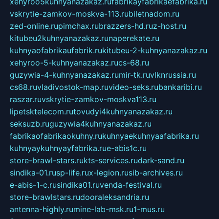
xehyroo5kuhnyanazakaz.ru
fabrikayfabrikaefabrika.ru
vskrytie-zamkov-moskva-113.ru
biletnadom.ru
zed-online.ru
pimchax.ru
brazzers-hd.ru
z-host.ru
kitubeu2kuhnyanazakaz.ru
naperekate.ru
kuhnyaofabrikaufabrik.ru
kitubeu-2-kuhnyanazakaz.ru
xehyroo-5-kuhnyanazakaz.ru
cs-68.ru
guzywia-4-kuhnyanazakaz.ru
mir-tk.ru
vlknrussia.ru
cs68.ru
vladivostok-map.ru
video-seks.ru
bankaribi.ru
raszar.ru
vskrytie-zamkov-moskva113.ru
lipetsktelecom.ru
tovudyi4kuhnyanazakaz.ru
seksuzb.ru
guzywia4kuhnyanazakaz.ru
fabrikaofabrikaokuhny.ru
kuhnyaekuhnyaafabrika.ru
kuhnyaykuhnyayfabrika.ru
e-abis1c.ru
store-brawl-stars.ru
kts-services.ru
dark-sand.ru
sindika-01.ru
sp-life.ru
x-legion.ru
sib-archives.ru
e-abis-1-c.ru
sindika01.ru
venda-festival.ru
store-brawlstars.ru
dooraleksandria.ru
antenna-highly.ru
mine-lab-msk.ru
1-mus.ru