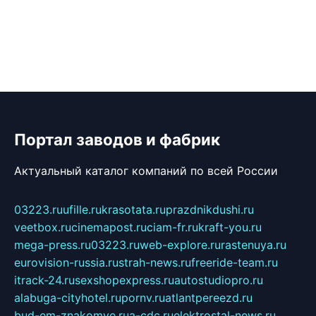
Портал заводов и фабрик
Актуальный каталог компаний по всей России
03223.ru
ufille.ru
krasotata.ru
prazdnikdushi.ru
veetbox.ru
cinemapost.ru
ciam-fr.ru
kraft-you.ru
mega-press.ru
03223.ru
web-explore.ru
rastenuya.ru
eurovision-russia.ru
strah-news.ru
freeride-team.ru
itrack-24.ru
sexshopexpress.ru
autostudiopro.ru
alabuga-cityhotel.ru
pornv.ru
atlantpereezd.ru
bud-em-znakomye.ru
a-cdc.ru
elektrostal-news.ru