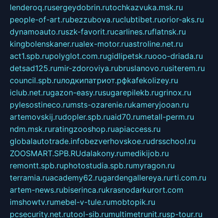
lenderoq.ru
sergeydobrin.ru
tochkazvuka.msk.ru
people-of-art.ru
bezzubova.ru
clubtibet.ru
orior-aks.ru
dynamoauto.ru
szk-favorit.ru
carlines.ru
flatnsk.ru
kingbolenskaner.ru
alex-motor.ru
astroline.net.ru
act1.spb.ru
polyglot.com.ru
gidlipetsk.ru
ooo-driada.ru
detsad125.ru
mir-zdoroviya.ru
bruslanovo.ru
siterem.ru
council.spb.ru
лодкипатриот.рф
kafekolizey.ru
iclub.net.ru
gazon-easy.ru
sugarepilekb.ru
grinox.ru
pylesostineco.ru
msts-ozarenie.ru
kameryjooan.ru
artemovskij.ru
dopler.spb.ru
aid70.ru
metall-perm.ru
ndm.msk.ru
ratingzooshop.ru
apiaccess.ru
globalautotrade.info
bezverhovskoe.ru
drsschool.ru
ZOOSMART.SPB.RU
dalakony.ru
medikijob.ru
remontt.spb.ru
photostudia.spb.ru
myragon.ru
terramia.ru
academy62.ru
gardengallereya.ru
rti.com.ru
artem-news.ru
biserinca.ru
krasnodarkurort.com
imshowtv.ru
mebel-v-tule.ru
mobtopik.ru
pcsecurity.net.ru
tool-sib.ru
multimetrunit.ru
sp-tour.ru