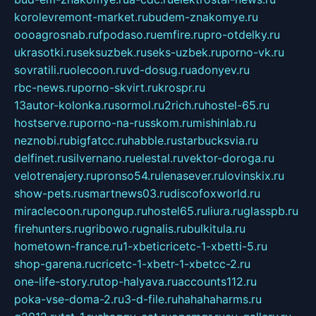
korolevremont-market.ru
budem-znakomye.ru
oooagrosnab.ru
fpodaso.ru
emfire.ru
pro-otdelky.ru
ukrasotki.ru
seksuzbek.ru
seks-uzbek.ru
porno-vk.ru
sovratili.ru
olecoon.ru
vd-dosug.ru
adonyev.ru
rbc-news.ru
porno-skvirt.ru
krospr.ru
13autor-kolonka.ru
sormol.ru
2rich.ru
hostel-65.ru
hostserve.ru
porno-na-russkom.ru
mishinlab.ru
neznobi.ru
bigfatcc.ru
habble.ru
starbucksvia.ru
delfinet.ru
silvernano.ru
elestal.ru
vektor-doroga.ru
velotrenajery.ru
pronso54.ru
lenasever.ru
lovinskix.ru
show-pets.ru
smartnews03.ru
discofoxworld.ru
miraclecoon.ru
pongup.ru
hostel65.ru
liura.ru
glasspb.ru
firehunters.ru
gribowo.ru
gnalis.ru
bulkitula.ru
hometown-france.ru
1-xbeticricetc-1-xbetti-5.ru
shop-garena.ru
cricetc-1-xbetr-1-xbetcc-2.ru
one-life-story.ru
top-halyava.ru
accounts112.ru
poka-vse-doma-2.ru
3-d-file.ru
hahahaharms.ru