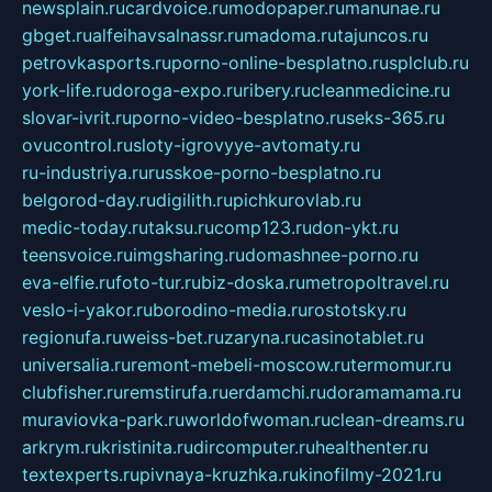
newsplain.ru
cardvoice.ru
modopaper.ru
manunae.ru
gbget.ru
alfeihavsalnassr.ru
madoma.ru
tajuncos.ru
petrovkasports.ru
porno-online-besplatno.ru
splclub.ru
york-life.ru
doroga-expo.ru
ribery.ru
cleanmedicine.ru
slovar-ivrit.ru
porno-video-besplatno.ru
seks-365.ru
ovucontrol.ru
sloty-igrovyye-avtomaty.ru
ru-industriya.ru
russkoe-porno-besplatno.ru
belgorod-day.ru
digilith.ru
pichkurovlab.ru
medic-today.ru
taksu.ru
comp123.ru
don-ykt.ru
teensvoice.ru
imgsharing.ru
domashnee-porno.ru
eva-elfie.ru
foto-tur.ru
biz-doska.ru
metropoltravel.ru
veslo-i-yakor.ru
borodino-media.ru
rostotsky.ru
regionufa.ru
weiss-bet.ru
zaryna.ru
casinotablet.ru
universalia.ru
remont-mebeli-moscow.ru
termomur.ru
clubfisher.ru
remstirufa.ru
erdamchi.ru
doramamama.ru
muraviovka-park.ru
worldofwoman.ru
clean-dreams.ru
arkrym.ru
kristinita.ru
dircomputer.ru
healthenter.ru
textexperts.ru
pivnaya-kruzhka.ru
kinofilmy-2021.ru