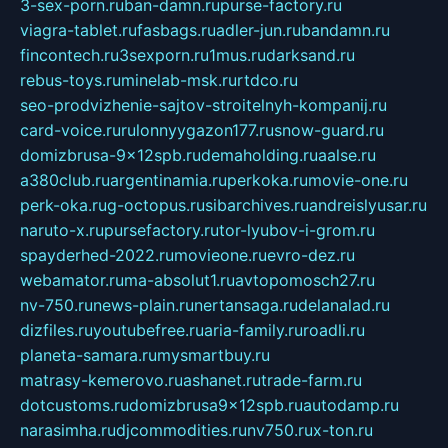
3-sex-porn.ru
ban-damn.ru
purse-factory.ru
viagra-tablet.ru
fasbags.ru
adler-jun.ru
bandamn.ru
fincontech.ru
3sexporn.ru
1mus.ru
darksand.ru
rebus-toys.ru
minelab-msk.ru
rtdco.ru
seo-prodvizhenie-sajtov-stroitelnyh-kompanij.ru
card-voice.ru
rulonnyygazon177.ru
snow-guard.ru
domizbrusa-9x12spb.ru
demaholding.ru
aalse.ru
a380club.ru
argentinamia.ru
perkoka.ru
movie-one.ru
perk-oka.ru
g-octopus.ru
sibarchives.ru
andreislyusar.ru
naruto-x.ru
pursefactory.ru
tor-lyubov-i-grom.ru
spayderhed-2022.ru
movieone.ru
evro-dez.ru
webamator.ru
ma-absolut1.ru
avtopomosch27.ru
nv-750.ru
news-plain.ru
nertansaga.ru
delanalad.ru
dizfiles.ru
youtubefree.ru
aria-family.ru
roadli.ru
planeta-samara.ru
mysmartbuy.ru
matrasy-kemerovo.ru
ashanet.ru
trade-farm.ru
dotcustoms.ru
domizbrusa9x12spb.ru
autodamp.ru
narasimha.ru
djcommodities.ru
nv750.ru
x-ton.ru