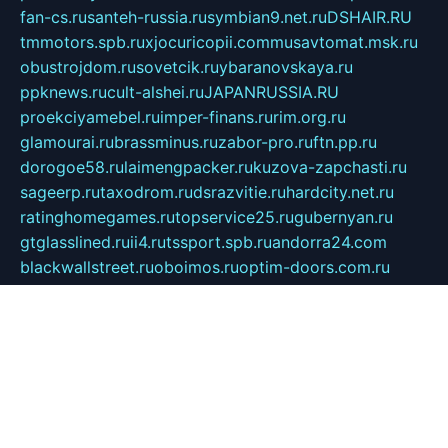
fan-cs.ru
santeh-russia.ru
symbian9.net.ru
DSHAIR.RU
tmmotors.spb.ru
xjocuricopii.com
musavtomat.msk.ru
obustrojdom.ru
sovetcik.ru
ybaranovskaya.ru
ppknews.ru
cult-alshei.ru
JAPANRUSSIA.RU
proekciyamebel.ru
imper-finans.ru
rim.org.ru
glamourai.ru
brassminus.ru
zabor-pro.ru
ftn.pp.ru
dorogoe58.ru
laimengpacker.ru
kuzova-zapchasti.ru
sageerp.ru
taxodrom.ru
dsrazvitie.ru
hardcity.net.ru
ratinghomegames.ru
topservice25.ru
gubernyan.ru
gtglasslined.ru
ii4.ru
tssport.spb.ru
andorra24.com
blackwallstreet.ru
oboimos.ru
optim-doors.com.ru
ikuch.ru
nycr.org.ru
npa21.ru
vremya-ch.spb.ru
desert000.ru
ivtorgi.ru
ifiori.ru
catalog-statei.ru
dcv.org.ru
spetsmaster174.ru
ipkameryhiseeu.ru
dum26.ru
ruspol.spb.ru
fr-opendp.ru
kam-solnyshko.ru
cheyenne-arapaho.ru
sevzapmetal.spb.ru
ted-lapidus.spb.ru
parasite-eliminator.ru
sigma-complete.ru
modernworld.ru
dama-moda.ru