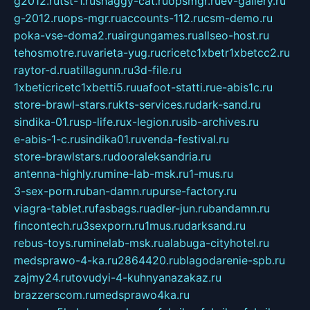
g2012.ru
tst-1.ru
shaggy-cat.ru
opsmgr.ru
ev-gallery.ru
g-2012.ru
ops-mgr.ru
accounts-112.ru
csm-demo.ru
poka-vse-doma2.ru
airgungames.ru
allseo-host.ru
tehosmotre.ru
varieta-yug.ru
cricetc1xbetr1xbetcc2.ru
raytor-d.ru
atillagunn.ru
3d-file.ru
1xbeticricetc1xbetti5.ru
uafoot-statti.ru
e-abis1c.ru
store-brawl-stars.ru
kts-services.ru
dark-sand.ru
sindika-01.ru
sp-life.ru
x-legion.ru
sib-archives.ru
e-abis-1-c.ru
sindika01.ru
venda-festival.ru
store-brawlstars.ru
dooraleksandria.ru
antenna-highly.ru
mine-lab-msk.ru
1-mus.ru
3-sex-porn.ru
ban-damn.ru
purse-factory.ru
viagra-tablet.ru
fasbags.ru
adler-jun.ru
bandamn.ru
fincontech.ru
3sexporn.ru
1mus.ru
darksand.ru
rebus-toys.ru
minelab-msk.ru
alabuga-cityhotel.ru
medsprawo-4-ka.ru
2864420.ru
blagodarenie-spb.ru
zajmy24.ru
tovudyi-4-kuhnyanazakaz.ru
brazzerscom.ru
medsprawo4ka.ru