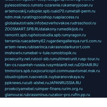
pylesostineco.ru
msts-ozarenie.ru
kameryjooan.ru
artemovskij.ru
dopler.spb.ru
aid70.ru
metall-perm.ru
ndm.msk.ru
ratingzooshop.ru
apiaccess.ru
globalautotrade.info
bezverhovskoe.ru
drsschool.ru
ZOOSMART.SPB.RU
dalakony.ru
medikijob.ru
remontt.spb.ru
photostudia.spb.ru
myragon.ru
terramia.ru
academy62.ru
gardengallereya.ru
rti.com.ru
artem-news.ru
biserinca.ru
krasnodarkurort.com
imshowtv.ru
mebel-v-tule.ru
mobtopik.ru
pcsecurity.net.ru
tool-sib.ru
multimetrunit.ru
sp-tour.ru
fan-cs.ru
santeh-russia.ru
symbian9.net.ru
DSHAIR.RU
tmmotors.spb.ru
xjocuricopii.com
musavtomat.msk.ru
obustrojdom.ru
sovetcik.ru
ybaranovskaya.ru
ppknews.ru
cult-alshei.ru
JAPANRUSSIA.RU
proekciyamebel.ru
imper-finans.ru
rim.org.ru
glamourai.ru
brassminus.ru
zabor-pro.ru
ftn.pp.ru
dorogoe58.ru
laimengpacker.ru
kuzova-zapchasti.ru
sageerp.ru
taxodrom.ru
dsrazvitie.ru
hardcity.net.ru