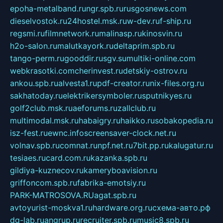
epoha-metalband.ru
ngr.spb.ru
rusgosnews.com
dieselvostok.ru
24hostel.msk.ru
w-dev.ru
f-ship.ru
regsmi.ru
filmnetwork.ru
malinasp.ru
kinosvin.ru
h2o-salon.ru
malutkayork.ru
deltaprim.spb.ru
tango-perm.ru
gooddir.ru
sgv.su
multiki-online.com
webkrasotki.com
cherinvest.ru
detskiy-ostrov.ru
ankou.spb.ru
alvesta1.ru
pdf-creator.ru
nix-files.org.ru
sakhatoday.ru
elektrikersymboler.ru
sputnikyes.ru
golf2club.msk.ru
aeforums.ru
zallclub.ru
multimodal.msk.ru
habaigry.ru
haikko.ru
sobakopedia.ru
isz-fest.ru
ewnc.info
screensaver-clock.net.ru
volnav.spb.ru
comnat.ru
npf.net.ru
7bit.pp.ru
kalugatur.ru
tesiaes.ru
card.com.ru
kazanka.spb.ru
gildiya-kuznecov.ru
kameryboavision.ru
griffoncom.spb.ru
fabrika-emotsiy.ru
PARK-MATROSOVA.RU
agat.spb.ru
avtoyurist-moskva1.ru
hardware.org.ru
схема-авто.рф
dg-lab.ru
angrup.ru
recruiter.spb.ru
music8.spb.ru