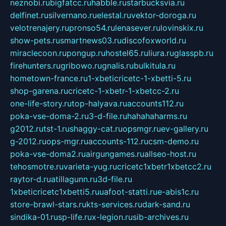
neznobi.ru
bigfatcc.ru
habble.ru
starbucksvia.ru
delfinet.ru
silvernano.ru
elestal.ru
vektor-doroga.ru
velotrenajery.ru
pronso54.ru
lenasever.ru
lovinskix.ru
show-pets.ru
smartnews03.ru
discofoxworld.ru
miraclecoon.ru
pongup.ru
hostel65.ru
liura.ru
glasspb.ru
firehunters.ru
gribowo.ru
gnalis.ru
bulkitula.ru
hometown-france.ru
1-xbeticricetc-1-xbetti-5.ru
shop-garena.ru
cricetc-1-xbetr-1-xbetcc-2.ru
one-life-story.ru
top-halyava.ru
accounts112.ru
poka-vse-doma-2.ru
3-d-file.ru
hahahaharms.ru
g2012.ru
tst-1.ru
shaggy-cat.ru
opsmgr.ru
ev-gallery.ru
g-2012.ru
ops-mgr.ru
accounts-112.ru
csm-demo.ru
poka-vse-doma2.ru
airgungames.ru
allseo-host.ru
tehosmotre.ru
varieta-yug.ru
cricetc1xbetr1xbetcc2.ru
raytor-d.ru
atillagunn.ru
3d-file.ru
1xbeticricetc1xbetti5.ru
uafoot-statti.ru
e-abis1c.ru
store-brawl-stars.ru
kts-services.ru
dark-sand.ru
sindika-01.ru
sp-life.ru
x-legion.ru
sib-archives.ru