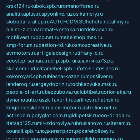
krsk124.ru
kubok.spb.ru
romanofforex.ru
analitikaplus.ru
spyonline.ru
zosikamery.ru
sloboda-ural.pp.ru
AUTO-COM.SU
hohota.net
alimy.ru
online-z.com
aromat-vostoka.ru
otdelkaexp.ru
mobilvest.ru
bbd.net.ru
mebelshop.msk.ru
smp-forum.ru
bastion-td.ru
kosmoscreative.ru
avrmotors.ru
art-galadesign.ru
tiffany-c.ru
ecostep-samara.ru
d-p.spb.ru
галактика73.рф
sko.com.ru
davitamebel-spb.ru
fotsis.ru
tesiaes.ru
kokoroyari.spb.ru
blesna-kazan.ru
mossilver.ru
lenderoq.ru
sergeydobrin.ru
tochkazvuka.msk.ru
people-of-art.ru
bezzubova.ru
clubtibet.ru
orior-aks.ru
dynamoauto.ru
szk-favorit.ru
carlines.ru
flatnsk.ru
kingbolenskaner.ru
alex-motor.ru
astroline.net.ru
act1.spb.ru
polyglot.com.ru
gidlipetsk.ru
ooo-driada.ru
detsad125.ru
mir-zdoroviya.ru
bruslanovo.ru
siterem.ru
council.spb.ru
лодкипатриот.рф
kafekolizey.ru
iclub.net.ru
gazon-easy.ru
sugarepilekb.ru
grinox.ru