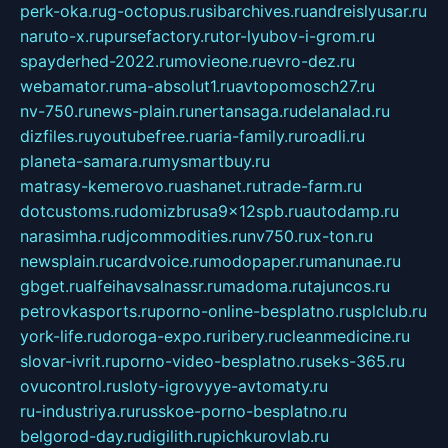
perk-oka.ru
g-octopus.ru
sibarchives.ru
andreislyusar.ru
naruto-x.ru
pursefactory.ru
tor-lyubov-i-grom.ru
spayderhed-2022.ru
movieone.ru
evro-dez.ru
webamator.ru
ma-absolut1.ru
avtopomosch27.ru
nv-750.ru
news-plain.ru
nertansaga.ru
delanalad.ru
dizfiles.ru
youtubefree.ru
aria-family.ru
roadli.ru
planeta-samara.ru
mysmartbuy.ru
matrasy-kemerovo.ru
ashanet.ru
trade-farm.ru
dotcustoms.ru
domizbrusa9x12spb.ru
autodamp.ru
narasimha.ru
djcommodities.ru
nv750.ru
x-ton.ru
newsplain.ru
cardvoice.ru
modopaper.ru
manunae.ru
gbget.ru
alfeihavsalnassr.ru
madoma.ru
tajuncos.ru
petrovkasports.ru
porno-online-besplatno.ru
splclub.ru
york-life.ru
doroga-expo.ru
ribery.ru
cleanmedicine.ru
slovar-ivrit.ru
porno-video-besplatno.ru
seks-365.ru
ovucontrol.ru
sloty-igrovyye-avtomaty.ru
ru-industriya.ru
russkoe-porno-besplatno.ru
belgorod-day.ru
digilith.ru
pichkurovlab.ru