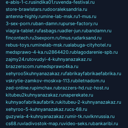
e-abis-1-c.ru
sindika01.ru
venda-festival.ru
store-brawlstars.ru
dooraleksandria.ru
antenna-highly.ru
mine-lab-msk.ru
1-mus.ru
3-sex-porn.ru
ban-damn.ru
purse-factory.ru
viagra-tablet.ru
fasbags.ru
adler-jun.ru
bandamn.ru
fincontech.ru
3sexporn.ru
1mus.ru
darksand.ru
rebus-toys.ru
minelab-msk.ru
alabuga-cityhotel.ru
medsprawo-4-ka.ru
2864420.ru
blagodarenie-spb.ru
zajmy24.ru
tovudyi-4-kuhnyanazakaz.ru
brazzerscom.ru
medsprawo4ka.ru
xehyroo5kuhnyanazakaz.ru
fabrikayfabrikaefabrika.ru
vskrytie-zamkov-moskva-113.ru
biletnadom.ru
zed-online.ru
pimchax.ru
brazzers-hd.ru
z-host.ru
kitubeu2kuhnyanazakaz.ru
naperekate.ru
kuhnyaofabrikaufabrik.ru
kitubeu-2-kuhnyanazakaz.ru
xehyroo-5-kuhnyanazakaz.ru
cs-68.ru
guzywia-4-kuhnyanazakaz.ru
mir-tk.ru
vlknrussia.ru
cs68.ru
vladivostok-map.ru
video-seks.ru
bankaribi.ru