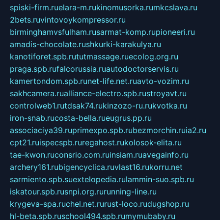
spiski-firm.ru
elara-m.ru
kinomusorka.ru
mkcslava.ru
2bets.ru
vintovoykompressor.ru
birminghamvsfulham.ru
sarmat-komp.ru
pioneeri.ru
amadis-chocolate.ru
shkurki-karakulya.ru
kanotiforet.spb.ru
tutmassage.ru
ecolog.org.ru
praga.spb.ru
falcorussia.ru
autodoctorservis.ru
kamertondom.spb.ru
net-life.net.ru
avto-vozim.ru
sakhcamera.ru
alliance-electro.spb.ru
stroyavt.ru
controlweb1.ru
tdsak74.ru
kinzozo-ru.ru
kvotka.ru
iron-snab.ru
costa-bella.ru
eugrus.pp.ru
associaciya39.ru
primexpo.spb.ru
bezmorchin.ru
ia2.ru
cpt21.ru
ispecspb.ru
regahost.ru
kolosok-elita.ru
tae-kwon.ru
consrio.com.ru
insiam.ru
avegainfo.ru
archery161.ru
bigencyclica.ru
vlast16.ru
korru.net
sarmiento.spb.su
extelopedia.ru
lammin-suo.spb.ru
iskatour.spb.ru
snpi.org.ru
running-line.ru
krygeva-spa.ru
chel.net.ru
rust-loco.ru
dugshop.ru
hl-beta.spb.ru
school494.spb.ru
mymubaby.ru