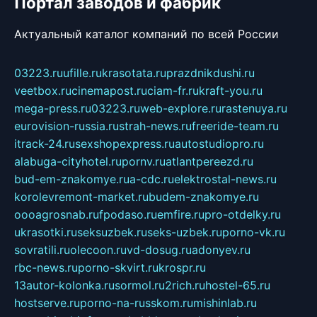
Портал заводов и фабрик
Актуальный каталог компаний по всей России
03223.ru
ufille.ru
krasotata.ru
prazdnikdushi.ru
veetbox.ru
cinemapost.ru
ciam-fr.ru
kraft-you.ru
mega-press.ru
03223.ru
web-explore.ru
rastenuya.ru
eurovision-russia.ru
strah-news.ru
freeride-team.ru
itrack-24.ru
sexshopexpress.ru
autostudiopro.ru
alabuga-cityhotel.ru
pornv.ru
atlantpereezd.ru
bud-em-znakomye.ru
a-cdc.ru
elektrostal-news.ru
korolevremont-market.ru
budem-znakomye.ru
oooagrosnab.ru
fpodaso.ru
emfire.ru
pro-otdelky.ru
ukrasotki.ru
seksuzbek.ru
seks-uzbek.ru
porno-vk.ru
sovratili.ru
olecoon.ru
vd-dosug.ru
adonyev.ru
rbc-news.ru
porno-skvirt.ru
krospr.ru
13autor-kolonka.ru
sormol.ru
2rich.ru
hostel-65.ru
hostserve.ru
porno-na-russkom.ru
mishinlab.ru