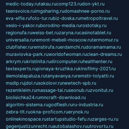
medic-today.ru
taksu.ru
comp123.ru
don-ykt.ru
teensvoice.ru
imgsharing.ru
domashnee-porno.ru
eva-elfie.ru
foto-tur.ru
biz-doska.ru
metropoltravel.ru
veslo-i-yakor.ru
borodino-media.ru
rostotsky.ru
regionufa.ru
weiss-bet.ru
zaryna.ru
casinotablet.ru
universalia.ru
remont-mebeli-moscow.ru
termomur.ru
clubfisher.ru
remstirufa.ru
erdamchi.ru
doramamama.ru
muraviovka-park.ru
worldofwoman.ru
clean-dreams.ru
arkrym.ru
kristinita.ru
dircomputer.ru
healthenter.ru
textexperts.ru
pivnaya-kruzhka.ru
kinofilmy-2021.ru
demolalapaluza.ru
tanyavanya.ru
remstir-tolyatti.ru
msdip.ru
jdol.ru
sokolovr.ru
newtech-spb.ru
rezemkleim.ru
massage-tai.ru
seonub.ru
zvonitut.ru
biolisichka24.ru
mncraft-download.ru
algoritm-sistema.ru
godflesh.ru
ru-industria.ru
zebra-tlt.ru
okna-proficom.ru
erynok.ru
onlinekinospace.ru
startupstudio-fefu.ru
zarges-ru.ru
gegenjustizunrecht.ru
autobalashov.ru
utrovortu.ru