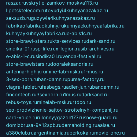
raszar.ru
vskrytie-zamkov-moskva113.ru
lipetsktelecom.ru
tovudyi4kuhnyanazakaz.ru
seksuzb.ru
guzywia4kuhnyanazakaz.ru
fabrikaofabrikaokuhny.ru
kuhnyaekuhnyaafabrika.ru
kuhnyaykuhnyayfabrika.ru
e-abis1c.ru
store-brawl-stars.ru
kts-services.ru
dark-sand.ru
sindika-01.ru
sp-life.ru
x-legion.ru
sib-archives.ru
e-abis-1-c.ru
sindika01.ru
venda-festival.ru
store-brawlstars.ru
dooraleksandria.ru
antenna-highly.ru
mine-lab-msk.ru
1-mus.ru
3-sex-porn.ru
ban-damn.ru
purse-factory.ru
viagra-tablet.ru
fasbags.ru
adler-jun.ru
bandamn.ru
fincontech.ru
3sexporn.ru
1mus.ru
darksand.ru
rebus-toys.ru
minelab-msk.ru
rtdco.ru
seo-prodvizhenie-sajtov-stroitelnyh-kompanij.ru
card-voice.ru
rulonnyygazon177.ru
snow-guard.ru
domizbrusa-9x12spb.ru
demaholding.ru
aalse.ru
a380club.ru
argentinamia.ru
perkoka.ru
movie-one.ru