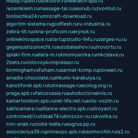
msdip.ru
jdol.ru
sokolovr.ru
newtech-spb.ru
rezemkleim.ru
massage-tai.ru
seonub.ru
zvonitut.ru
biolisichka24.ru
mncraft-download.ru
algoritm-sistema.ru
godflesh.ru
ru-industria.ru
zebra-tlt.ru
okna-proficom.ru
erynok.ru
onlinekinospace.ru
startupstudio-fefu.ru
zarges-ru.ru
gegenjustizunrecht.ru
autobalashov.ru
utrovortu.ru
spiski-firm.ru
elara-m.ru
kinomusorka.ru
mkcslava.ru
2bets.ru
vintovoykompressor.ru
birminghamvsfulham.ru
sarmat-komp.ru
pioneeri.ru
amadis-chocolate.ru
shkurki-karakulya.ru
kanotiforet.spb.ru
tutmassage.ru
ecolog.org.ru
praga.spb.ru
falcorussia.ru
autodoctorservis.ru
kamertondom.spb.ru
net-life.net.ru
avto-vozim.ru
sakhcamera.ru
alliance-electro.spb.ru
stroyavt.ru
controlweb1.ru
tdsak74.ru
kinzozo-ru.ru
kvotka.ru
iron-snab.ru
costa-bella.ru
eugrus.pp.ru
associaciya39.ru
primexpo.spb.ru
bezmorchin.ru
ia2.ru