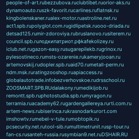
people-of-art.ru
bezzubova.ru
clubtibet.ru
orior-aks.ru
dynamoauto.ru
szk-favorit.ru
carlines.ru
flatnsk.ru
kingbolenskaner.ru
alex-motor.ru
astroline.net.ru
act1.spb.ru
polyglot.com.ru
gidlipetsk.ru
ooo-driada.ru
detsad125.ru
mir-zdoroviya.ru
bruslanovo.ru
siterem.ru
council.spb.ru
лодкипатриот.рф
kafekolizey.ru
iclub.net.ru
gazon-easy.ru
sugarepilekb.ru
grinox.ru
pylesostineco.ru
msts-ozarenie.ru
kameryjooan.ru
artemovskij.ru
dopler.spb.ru
aid70.ru
metall-perm.ru
ndm.msk.ru
ratingzooshop.ru
apiaccess.ru
globalautotrade.info
bezverhovskoe.ru
drsschool.ru
ZOOSMART.SPB.RU
dalakony.ru
medikijob.ru
remontt.spb.ru
photostudia.spb.ru
myragon.ru
terramia.ru
academy62.ru
gardengallereya.ru
rti.com.ru
artem-news.ru
biserinca.ru
krasnodarkurort.com
imshowtv.ru
mebel-v-tule.ru
mobtopik.ru
pcsecurity.net.ru
tool-sib.ru
multimetrunit.ru
sp-tour.ru
fan-cs.ru
santeh-russia.ru
symbian9.net.ru
DSHAIR.RU