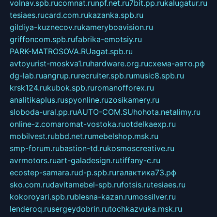
volnav.spb.ru
comnat.ru
npf.net.ru
7bit.pp.ru
kalugatur.ru
tesiaes.ru
card.com.ru
kazanka.spb.ru
gildiya-kuznecov.ru
kameryboavision.ru
griffoncom.spb.ru
fabrika-emotsiy.ru
PARK-MATROSOVA.RU
agat.spb.ru
avtoyurist-moskva1.ru
hardware.org.ru
схема-авто.рф
dg-lab.ru
angrup.ru
recruiter.spb.ru
music8.spb.ru
krsk124.ru
kubok.spb.ru
romanofforex.ru
analitikaplus.ru
spyonline.ru
zosikamery.ru
sloboda-ural.pp.ru
AUTO-COM.SU
hohota.net
alimy.ru
online-z.com
aromat-vostoka.ru
otdelkaexp.ru
mobilvest.ru
bbd.net.ru
mebelshop.msk.ru
smp-forum.ru
bastion-td.ru
kosmoscreative.ru
avrmotors.ru
art-galadesign.ru
tiffany-c.ru
ecostep-samara.ru
d-p.spb.ru
галактика73.рф
sko.com.ru
davitamebel-spb.ru
fotsis.ru
tesiaes.ru
kokoroyari.spb.ru
blesna-kazan.ru
mossilver.ru
lenderoq.ru
sergeydobrin.ru
tochkazvuka.msk.ru