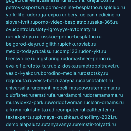
petrovkasports.ru
porno-online-besplatno.ru
splclub.ru
york-life.ru
doroga-expo.ru
ribery.ru
cleanmedicine.ru
slovar-ivrit.ru
porno-video-besplatno.ru
seks-365.ru
ovucontrol.ru
sloty-igrovyye-avtomaty.ru
ru-industriya.ru
russkoe-porno-besplatno.ru
belgorod-day.ru
digilith.ru
pichkurovlab.ru
medic-today.ru
taksu.ru
comp123.ru
don-ykt.ru
teensvoice.ru
imgsharing.ru
domashnee-porno.ru
eva-elfie.ru
foto-tur.ru
biz-doska.ru
metropoltravel.ru
veslo-i-yakor.ru
borodino-media.ru
rostotsky.ru
regionufa.ru
weiss-bet.ru
zaryna.ru
casinotablet.ru
universalia.ru
remont-mebeli-moscow.ru
termomur.ru
clubfisher.ru
remstirufa.ru
erdamchi.ru
doramamama.ru
muraviovka-park.ru
worldofwoman.ru
clean-dreams.ru
arkrym.ru
kristinita.ru
dircomputer.ru
healthenter.ru
textexperts.ru
pivnaya-kruzhka.ru
kinofilmy-2021.ru
demolalapaluza.ru
tanyavanya.ru
remstir-tolyatti.ru