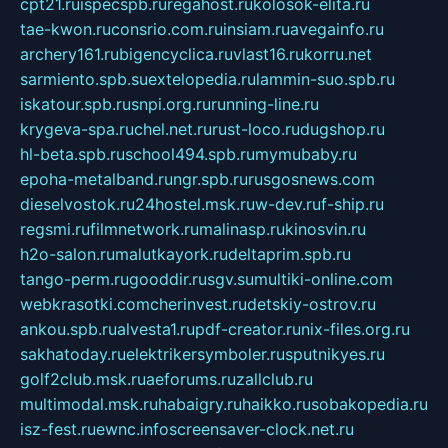
cpt21.ru
ispecspb.ru
regahost.ru
kolosok-elita.ru
tae-kwon.ru
consrio.com.ru
insiam.ru
avegainfo.ru
archery161.ru
bigencyclica.ru
vlast16.ru
korru.net
sarmiento.spb.su
extelopedia.ru
lammin-suo.spb.ru
iskatour.spb.ru
snpi.org.ru
running-line.ru
krygeva-spa.ru
chel.net.ru
rust-loco.ru
dugshop.ru
hl-beta.spb.ru
school494.spb.ru
mymubaby.ru
epoha-metalband.ru
ngr.spb.ru
rusgosnews.com
dieselvostok.ru
24hostel.msk.ru
w-dev.ru
f-ship.ru
regsmi.ru
filmnetwork.ru
malinasp.ru
kinosvin.ru
h2o-salon.ru
malutkayork.ru
deltaprim.spb.ru
tango-perm.ru
gooddir.ru
sgv.su
multiki-online.com
webkrasotki.com
cherinvest.ru
detskiy-ostrov.ru
ankou.spb.ru
alvesta1.ru
pdf-creator.ru
nix-files.org.ru
sakhatoday.ru
elektrikersymboler.ru
sputnikyes.ru
golf2club.msk.ru
aeforums.ru
zallclub.ru
multimodal.msk.ru
habaigry.ru
haikko.ru
sobakopedia.ru
isz-fest.ru
ewnc.info
screensaver-clock.net.ru