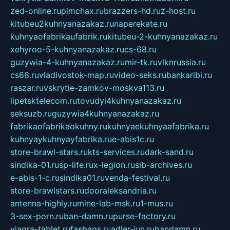
zed-online.ru
pimchax.ru
brazzers-hd.ru
z-host.ru
kitubeu2kuhnyanazakaz.ru
naperekate.ru
kuhnyaofabrikaufabrik.ru
kitubeu-2-kuhnyanazakaz.ru
xehyroo-5-kuhnyanazakaz.ru
cs-68.ru
guzywia-4-kuhnyanazakaz.ru
mir-tk.ru
vlknrussia.ru
cs68.ru
vladivostok-map.ru
video-seks.ru
bankaribi.ru
raszar.ru
vskrytie-zamkov-moskva113.ru
lipetsktelecom.ru
tovudyi4kuhnyanazakaz.ru
seksuzb.ru
guzywia4kuhnyanazakaz.ru
fabrikaofabrikaokuhny.ru
kuhnyaekuhnyaafabrika.ru
kuhnyaykuhnyayfabrika.ru
e-abis1c.ru
store-brawl-stars.ru
kts-services.ru
dark-sand.ru
sindika-01.ru
sp-life.ru
x-legion.ru
sib-archives.ru
e-abis-1-c.ru
sindika01.ru
venda-festival.ru
store-brawlstars.ru
dooraleksandria.ru
antenna-highly.ru
mine-lab-msk.ru
1-mus.ru
3-sex-porn.ru
ban-damn.ru
purse-factory.ru
viagra-tablet.ru
fasbags.ru
adler-jun.ru
bandamn.ru