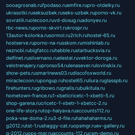
oooagrosnab.ru
fpodaso.ru
emfire.ru
pro-otdelky.ru
ukrasotki.ru
seksuzbek.ru
seks-uzbek.ru
porno-vk.ru
sovratili.ru
olecoon.ru
vd-dosug.ru
adonyev.ru
rbc-news.ru
porno-skvirt.ru
krospr.ru
13autor-kolonka.ru
sormol.ru
2rich.ru
hostel-65.ru
hostserve.ru
porno-na-russkom.ru
mishinlab.ru
neznobi.ru
bigfatcc.ru
habble.ru
starbucksvia.ru
delfinet.ru
silvernano.ru
elestal.ru
vektor-doroga.ru
velotrenajery.ru
pronso54.ru
lenasever.ru
lovinskix.ru
show-pets.ru
smartnews03.ru
discofoxworld.ru
miraclecoon.ru
pongup.ru
hostel65.ru
liura.ru
glasspb.ru
firehunters.ru
gribowo.ru
gnalis.ru
bulkitula.ru
hometown-france.ru
1-xbeticricetc-1-xbetti-5.ru
shop-garena.ru
cricetc-1-xbetr-1-xbetcc-2.ru
one-life-story.ru
top-halyava.ru
accounts112.ru
poka-vse-doma-2.ru
3-d-file.ru
hahahaharms.ru
g2012.ru
tst-1.ru
shaggy-cat.ru
opsmgr.ru
ev-gallery.ru
g-2012.ru
ops-mgr.ru
accounts-112.ru
csm-demo.ru