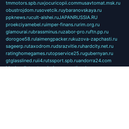
tmmotors.spb.ru
xjocuricopii.com
musavtomat.msk.ru
obustrojdom.ru
sovetcik.ru
ybaranovskaya.ru
ppknews.ru
cult-alshei.ru
JAPANRUSSIA.RU
proekciyamebel.ru
imper-finans.ru
rim.org.ru
glamourai.ru
brassminus.ru
zabor-pro.ru
ftn.pp.ru
dorogoe58.ru
laimengpacker.ru
kuzova-zapchasti.ru
sageerp.ru
taxodrom.ru
dsrazvitie.ru
hardcity.net.ru
ratinghomegames.ru
topservice25.ru
gubernyan.ru
gtglasslined.ru
ii4.ru
tssport.spb.ru
andorra24.com
blackwallstreet.ru
oboimos.ru
optim-doors.com.ru
ikuch.ru
nycr.org.ru
npa21.ru
vremya-ch.spb.ru
desert000.ru
ivtorgi.ru
ifiori.ru
catalog-statei.ru
dcv.org.ru
spetsmaster174.ru
ipkameryhiseeu.ru
dum26.ru
ruspol.spb.ru
fr-opendp.ru
kam-solnyshko.ru
cheyenne-arapaho.ru
sevzapmetal.spb.ru
ted-lapidus.spb.ru
parasite-eliminator.ru
sigma-complete.ru
modernworld.ru
dama-moda.ru
eholot-group.ru
sk-nvkz.ru
DRONGOLD.RU