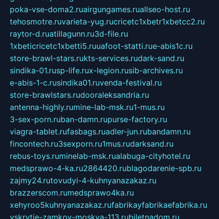
poka-vse-doma2.ru
airgungames.ru
allseo-host.ru
tehosmotre.ru
varieta-yug.ru
cricetc1xbetr1xbetcc2.ru
raytor-d.ru
atillagunn.ru
3d-file.ru
1xbeticricetc1xbetti5.ru
uafoot-statti.ru
e-abis1c.ru
store-brawl-stars.ru
kts-services.ru
dark-sand.ru
sindika-01.ru
sp-life.ru
x-legion.ru
sib-archives.ru
e-abis-1-c.ru
sindika01.ru
venda-festival.ru
store-brawlstars.ru
dooraleksandria.ru
antenna-highly.ru
mine-lab-msk.ru
1-mus.ru
3-sex-porn.ru
ban-damn.ru
purse-factory.ru
viagra-tablet.ru
fasbags.ru
adler-jun.ru
bandamn.ru
fincontech.ru
3sexporn.ru
1mus.ru
darksand.ru
rebus-toys.ru
minelab-msk.ru
alabuga-cityhotel.ru
medsprawo-4-ka.ru
2864420.ru
blagodarenie-spb.ru
zajmy24.ru
tovudyi-4-kuhnyanazakaz.ru
brazzerscom.ru
medsprawo4ka.ru
xehyroo5kuhnyanazakaz.ru
fabrikayfabrikaefabrika.ru
vskrytie-zamkov-moskva-113.ru
biletnadom.ru