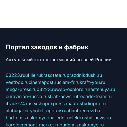
Портал заводов и фабрик
Актуальный каталог компаний по всей России
03223.ru
ufille.ru
krasotata.ru
prazdnikdushi.ru
veetbox.ru
cinemapost.ru
ciam-fr.ru
kraft-you.ru
mega-press.ru
03223.ru
web-explore.ru
rastenuya.ru
eurovision-russia.ru
strah-news.ru
freeride-team.ru
itrack-24.ru
sexshopexpress.ru
autostudiopro.ru
alabuga-cityhotel.ru
pornv.ru
atlantpereezd.ru
bud-em-znakomye.ru
a-cdc.ru
elektrostal-news.ru
korolevremont-market.ru
budem-znakomye.ru