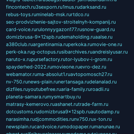
fincontech.ru
3sexporn.ru
1mus.ru
darksand.ru
rebus-toys.ru
minelab-msk.ru
rtdco.ru
seo-prodvizhenie-sajtov-stroitelnyh-kompanij.ru
card-voice.ru
rulonnyygazon177.ru
snow-guard.ru
domizbrusa-9x12spb.ru
demaholding.ru
aalse.ru
a380club.ru
argentinamia.ru
perkoka.ru
movie-one.ru
perk-oka.ru
g-octopus.ru
sibarchives.ru
andreislyusar.ru
naruto-x.ru
pursefactory.ru
tor-lyubov-i-grom.ru
spayderhed-2022.ru
movieone.ru
evro-dez.ru
webamator.ru
ma-absolut1.ru
avtopomosch27.ru
nv-750.ru
news-plain.ru
nertansaga.ru
delanalad.ru
dizfiles.ru
youtubefree.ru
aria-family.ru
roadli.ru
planeta-samara.ru
mysmartbuy.ru
matrasy-kemerovo.ru
ashanet.ru
trade-farm.ru
dotcustoms.ru
domizbrusa9x12spb.ru
autodamp.ru
narasimha.ru
djcommodities.ru
nv750.ru
x-ton.ru
newsplain.ru
cardvoice.ru
modopaper.ru
manunae.ru
gbget.ru
alfeihavsalnassr.ru
madoma.ru
tajuncos.ru