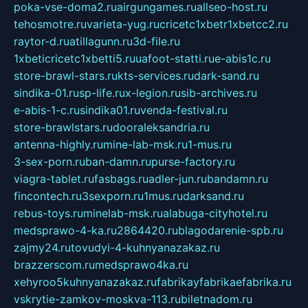
poka-vse-doma2.ru
airgungames.ru
allseo-host.ru
tehosmotre.ru
varieta-yug.ru
cricetc1xbetr1xbetcc2.ru
raytor-d.ru
atillagunn.ru
3d-file.ru
1xbeticricetc1xbetti5.ru
uafoot-statti.ru
e-abis1c.ru
store-brawl-stars.ru
kts-services.ru
dark-sand.ru
sindika-01.ru
sp-life.ru
x-legion.ru
sib-archives.ru
e-abis-1-c.ru
sindika01.ru
venda-festival.ru
store-brawlstars.ru
dooraleksandria.ru
antenna-highly.ru
mine-lab-msk.ru
1-mus.ru
3-sex-porn.ru
ban-damn.ru
purse-factory.ru
viagra-tablet.ru
fasbags.ru
adler-jun.ru
bandamn.ru
fincontech.ru
3sexporn.ru
1mus.ru
darksand.ru
rebus-toys.ru
minelab-msk.ru
alabuga-cityhotel.ru
medsprawo-4-ka.ru
2864420.ru
blagodarenie-spb.ru
zajmy24.ru
tovudyi-4-kuhnyanazakaz.ru
brazzerscom.ru
medsprawo4ka.ru
xehyroo5kuhnyanazakaz.ru
fabrikayfabrikaefabrika.ru
vskrytie-zamkov-moskva-113.ru
biletnadom.ru