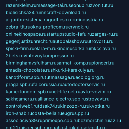
rezemkleim.ru
massage-tai.ru
seonub.ru
zvonitut.ru
biolisichka24.ru
mncraft-download.ru
algoritm-sistema.ru
godflesh.ru
ru-industria.ru
zebra-tlt.ru
okna-proficom.ru
erynok.ru
onlinekinospace.ru
startupstudio-fefu.ru
zarges-ru.ru
gegenjustizunrecht.ru
autobalashov.ru
utrovortu.ru
spiski-firm.ru
elara-m.ru
kinomusorka.ru
mkcslava.ru
2bets.ru
vintovoykompressor.ru
birminghamvsfulham.ru
sarmat-komp.ru
pioneeri.ru
amadis-chocolate.ru
shkurki-karakulya.ru
kanotiforet.spb.ru
tutmassage.ru
ecolog.org.ru
praga.spb.ru
falcorussia.ru
autodoctorservis.ru
kamertondom.spb.ru
net-life.net.ru
avto-vozim.ru
sakhcamera.ru
alliance-electro.spb.ru
stroyavt.ru
controlweb1.ru
tdsak74.ru
kinzozo-ru.ru
kvotka.ru
iron-snab.ru
costa-bella.ru
eugrus.pp.ru
associaciya39.ru
primexpo.spb.ru
bezmorchin.ru
ia2.ru
cpt21.ru
ispecspb.ru
regahost.ru
kolosok-elita.ru