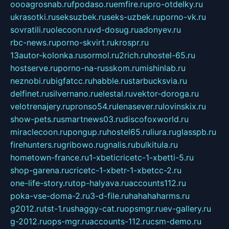
oooagrosnab.ru
fpodaso.ru
emfire.ru
pro-otdelky.ru
ukrasotki.ru
seksuzbek.ru
seks-uzbek.ru
porno-vk.ru
sovratili.ru
olecoon.ru
vd-dosug.ru
adonyev.ru
rbc-news.ru
porno-skvirt.ru
krospr.ru
13autor-kolonka.ru
sormol.ru
2rich.ru
hostel-65.ru
hostserve.ru
porno-na-russkom.ru
mishinlab.ru
neznobi.ru
bigfatcc.ru
habble.ru
starbucksvia.ru
delfinet.ru
silvernano.ru
elestal.ru
vektor-doroga.ru
velotrenajery.ru
pronso54.ru
lenasever.ru
lovinskix.ru
show-pets.ru
smartnews03.ru
discofoxworld.ru
miraclecoon.ru
pongup.ru
hostel65.ru
liura.ru
glasspb.ru
firehunters.ru
gribowo.ru
gnalis.ru
bulkitula.ru
hometown-france.ru
1-xbeticricetc-1-xbetti-5.ru
shop-garena.ru
cricetc-1-xbetr-1-xbetcc-2.ru
one-life-story.ru
top-halyava.ru
accounts112.ru
poka-vse-doma-2.ru
3-d-file.ru
hahahaharms.ru
g2012.ru
tst-1.ru
shaggy-cat.ru
opsmgr.ru
ev-gallery.ru
g-2012.ru
ops-mgr.ru
accounts-112.ru
csm-demo.ru