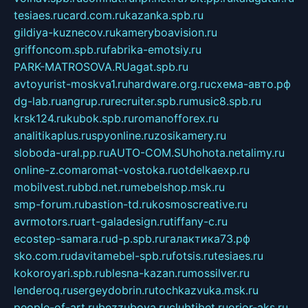
tesiaes.ru
card.com.ru
kazanka.spb.ru
gildiya-kuznecov.ru
kameryboavision.ru
griffoncom.spb.ru
fabrika-emotsiy.ru
PARK-MATROSOVA.RU
agat.spb.ru
avtoyurist-moskva1.ru
hardware.org.ru
схема-авто.рф
dg-lab.ru
angrup.ru
recruiter.spb.ru
music8.spb.ru
krsk124.ru
kubok.spb.ru
romanofforex.ru
analitikaplus.ru
spyonline.ru
zosikamery.ru
sloboda-ural.pp.ru
AUTO-COM.SU
hohota.net
alimy.ru
online-z.com
aromat-vostoka.ru
otdelkaexp.ru
mobilvest.ru
bbd.net.ru
mebelshop.msk.ru
smp-forum.ru
bastion-td.ru
kosmoscreative.ru
avrmotors.ru
art-galadesign.ru
tiffany-c.ru
ecostep-samara.ru
d-p.spb.ru
галактика73.рф
sko.com.ru
davitamebel-spb.ru
fotsis.ru
tesiaes.ru
kokoroyari.spb.ru
blesna-kazan.ru
mossilver.ru
lenderoq.ru
sergeydobrin.ru
tochkazvuka.msk.ru
people-of-art.ru
bezzubova.ru
clubtibet.ru
orior-aks.ru