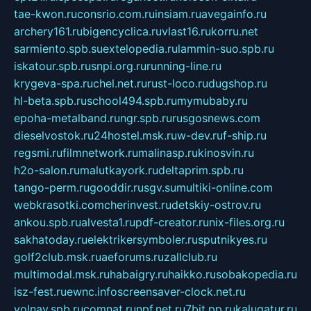
tae-kwon.ru
consrio.com.ru
insiam.ru
avegainfo.ru
archery161.ru
bigencyclica.ru
vlast16.ru
korru.net
sarmiento.spb.su
extelopedia.ru
lammin-suo.spb.ru
iskatour.spb.ru
snpi.org.ru
running-line.ru
krygeva-spa.ru
chel.net.ru
rust-loco.ru
dugshop.ru
hl-beta.spb.ru
school494.spb.ru
mymubaby.ru
epoha-metalband.ru
ngr.spb.ru
rusgosnews.com
dieselvostok.ru
24hostel.msk.ru
w-dev.ru
f-ship.ru
regsmi.ru
filmnetwork.ru
malinasp.ru
kinosvin.ru
h2o-salon.ru
malutkayork.ru
deltaprim.spb.ru
tango-perm.ru
gooddir.ru
sgv.su
multiki-online.com
webkrasotki.com
cherinvest.ru
detskiy-ostrov.ru
ankou.spb.ru
alvesta1.ru
pdf-creator.ru
nix-files.org.ru
sakhatoday.ru
elektrikersymboler.ru
sputnikyes.ru
golf2club.msk.ru
aeforums.ru
zallclub.ru
multimodal.msk.ru
habaigry.ru
haikko.ru
sobakopedia.ru
isz-fest.ru
ewnc.info
screensaver-clock.net.ru
volnav.spb.ru
comnat.ru
npf.net.ru
7bit.pp.ru
kalugatur.ru