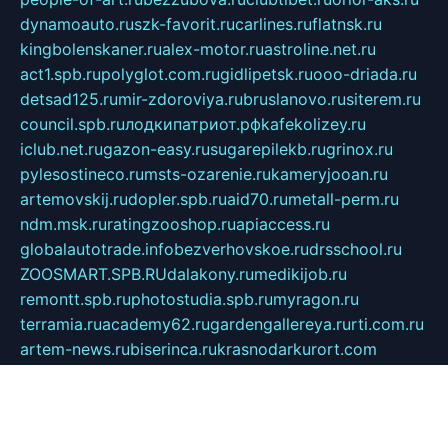
dynamoauto.ru
szk-favorit.ru
carlines.ru
flatnsk.ru
kingbolenskaner.ru
alex-motor.ru
astroline.net.ru
act1.spb.ru
polyglot.com.ru
gidlipetsk.ru
ooo-driada.ru
detsad125.ru
mir-zdoroviya.ru
bruslanovo.ru
siterem.ru
council.spb.ru
лодкипатриот.рф
kafekolizey.ru
iclub.net.ru
gazon-easy.ru
sugarepilekb.ru
grinox.ru
pylesostineco.ru
msts-ozarenie.ru
kameryjooan.ru
artemovskij.ru
dopler.spb.ru
aid70.ru
metall-perm.ru
ndm.msk.ru
ratingzooshop.ru
apiaccess.ru
globalautotrade.info
bezverhovskoe.ru
drsschool.ru
ZOOSMART.SPB.RU
dalakony.ru
medikijob.ru
remontt.spb.ru
photostudia.spb.ru
myragon.ru
terramia.ru
academy62.ru
gardengallereya.ru
rti.com.ru
artem-news.ru
biserinca.ru
krasnodarkurort.com
imshowtv.ru
mebel-v-tule.ru
mobtopik.ru
pcsecurity.net.ru
tool-sib.ru
multimetrunit.ru
sp-tour.ru
fan-cs.ru
santeh-russia.ru
symbian9.net.ru
DSHAIR.RU