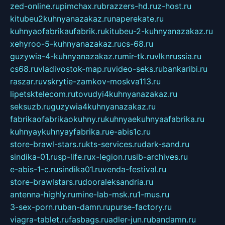
zed-online.ru
pimchax.ru
brazzers-hd.ru
z-host.ru
kitubeu2kuhnyanazakaz.ru
naperekate.ru
kuhnyaofabrikaufabrik.ru
kitubeu-2-kuhnyanazakaz.ru
xehyroo-5-kuhnyanazakaz.ru
cs-68.ru
guzywia-4-kuhnyanazakaz.ru
mir-tk.ru
vlknrussia.ru
cs68.ru
vladivostok-map.ru
video-seks.ru
bankaribi.ru
raszar.ru
vskrytie-zamkov-moskva113.ru
lipetsktelecom.ru
tovudyi4kuhnyanazakaz.ru
seksuzb.ru
guzywia4kuhnyanazakaz.ru
fabrikaofabrikaokuhny.ru
kuhnyaekuhnyaafabrika.ru
kuhnyaykuhnyayfabrika.ru
e-abis1c.ru
store-brawl-stars.ru
kts-services.ru
dark-sand.ru
sindika-01.ru
sp-life.ru
x-legion.ru
sib-archives.ru
e-abis-1-c.ru
sindika01.ru
venda-festival.ru
store-brawlstars.ru
dooraleksandria.ru
antenna-highly.ru
mine-lab-msk.ru
1-mus.ru
3-sex-porn.ru
ban-damn.ru
purse-factory.ru
viagra-tablet.ru
fasbags.ru
adler-jun.ru
bandamn.ru