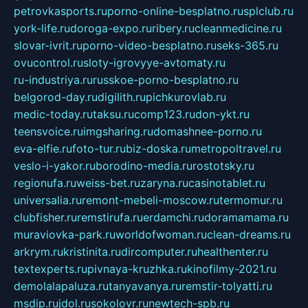
petrovkasports.ru
porno-online-besplatno.ru
splclub.ru
york-life.ru
doroga-expo.ru
ribery.ru
cleanmedicine.ru
slovar-ivrit.ru
porno-video-besplatno.ru
seks-365.ru
ovucontrol.ru
sloty-igrovyye-avtomaty.ru
ru-industriya.ru
russkoe-porno-besplatno.ru
belgorod-day.ru
digilith.ru
pichkurovlab.ru
medic-today.ru
taksu.ru
comp123.ru
don-ykt.ru
teensvoice.ru
imgsharing.ru
domashnee-porno.ru
eva-elfie.ru
foto-tur.ru
biz-doska.ru
metropoltravel.ru
veslo-i-yakor.ru
borodino-media.ru
rostotsky.ru
regionufa.ru
weiss-bet.ru
zaryna.ru
casinotablet.ru
universalia.ru
remont-mebeli-moscow.ru
termomur.ru
clubfisher.ru
remstirufa.ru
erdamchi.ru
doramamama.ru
muraviovka-park.ru
worldofwoman.ru
clean-dreams.ru
arkrym.ru
kristinita.ru
dircomputer.ru
healthenter.ru
textexperts.ru
pivnaya-kruzhka.ru
kinofilmy-2021.ru
demolalapaluza.ru
tanyavanya.ru
remstir-tolyatti.ru
msdip.ru
jdol.ru
sokolovr.ru
newtech-spb.ru