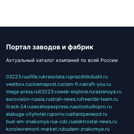
Портал заводов и фабрик
Актуальный каталог компаний по всей России
03223.ru
ufille.ru
krasotata.ru
prazdnikdushi.ru
veetbox.ru
cinemapost.ru
ciam-fr.ru
kraft-you.ru
mega-press.ru
03223.ru
web-explore.ru
rastenuya.ru
eurovision-russia.ru
strah-news.ru
freeride-team.ru
itrack-24.ru
sexshopexpress.ru
autostudiopro.ru
alabuga-cityhotel.ru
pornv.ru
atlantpereezd.ru
bud-em-znakomye.ru
a-cdc.ru
elektrostal-news.ru
korolevremont-market.ru
budem-znakomye.ru