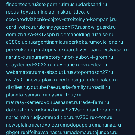
fincontech.ru
3sexporn.ru
1mus.ru
darksand.ru
rebus-toys.ru
minelab-msk.ru
rtdco.ru
seo-prodvizhenie-sajtov-stroitelnyh-kompanij.ru
card-voice.ru
rulonnyygazon177.ru
snow-guard.ru
domizbrusa-9x12spb.ru
demaholding.ru
aalse.ru
a380club.ru
argentinamia.ru
perkoka.ru
movie-one.ru
perk-oka.ru
g-octopus.ru
sibarchives.ru
andreislyusar.ru
naruto-x.ru
pursefactory.ru
tor-lyubov-i-grom.ru
spayderhed-2022.ru
movieone.ru
evro-dez.ru
webamator.ru
ma-absolut1.ru
avtopomosch27.ru
nv-750.ru
news-plain.ru
nertansaga.ru
delanalad.ru
dizfiles.ru
youtubefree.ru
aria-family.ru
roadli.ru
planeta-samara.ru
mysmartbuy.ru
matrasy-kemerovo.ru
ashanet.ru
trade-farm.ru
dotcustoms.ru
domizbrusa9x12spb.ru
autodamp.ru
narasimha.ru
djcommodities.ru
nv750.ru
x-ton.ru
newsplain.ru
cardvoice.ru
modopaper.ru
manunae.ru
gbget.ru
alfeihavsalnassr.ru
madoma.ru
tajuncos.ru