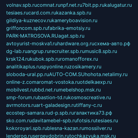
volnav.spb.ru
comnat.ru
npf.net.ru
7bit.pp.ru
kalugatur.ru
tesiaes.ru
card.com.ru
kazanka.spb.ru
gildiya-kuznecov.ru
kameryboavision.ru
griffoncom.spb.ru
fabrika-emotsiy.ru
PARK-MATROSOVA.RU
agat.spb.ru
avtoyurist-moskva1.ru
hardware.org.ru
схема-авто.рф
dg-lab.ru
angrup.ru
recruiter.spb.ru
music8.spb.ru
krsk124.ru
kubok.spb.ru
romanofforex.ru
analitikaplus.ru
spyonline.ru
zosikamery.ru
sloboda-ural.pp.ru
AUTO-COM.SU
hohota.net
alimy.ru
online-z.com
aromat-vostoka.ru
otdelkaexp.ru
mobilvest.ru
bbd.net.ru
mebelshop.msk.ru
smp-forum.ru
bastion-td.ru
kosmoscreative.ru
avrmotors.ru
art-galadesign.ru
tiffany-c.ru
ecostep-samara.ru
d-p.spb.ru
галактика73.рф
sko.com.ru
davitamebel-spb.ru
fotsis.ru
tesiaes.ru
kokoroyari.spb.ru
blesna-kazan.ru
mossilver.ru
lenderoq.ru
sergeydobrin.ru
tochkazvuka.msk.ru