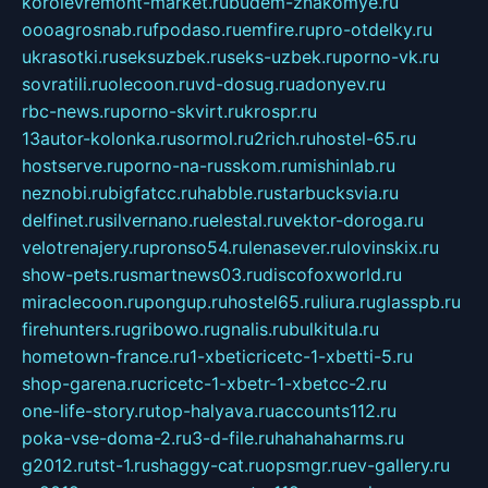
korolevremont-market.ru
budem-znakomye.ru
oooagrosnab.ru
fpodaso.ru
emfire.ru
pro-otdelky.ru
ukrasotki.ru
seksuzbek.ru
seks-uzbek.ru
porno-vk.ru
sovratili.ru
olecoon.ru
vd-dosug.ru
adonyev.ru
rbc-news.ru
porno-skvirt.ru
krospr.ru
13autor-kolonka.ru
sormol.ru
2rich.ru
hostel-65.ru
hostserve.ru
porno-na-russkom.ru
mishinlab.ru
neznobi.ru
bigfatcc.ru
habble.ru
starbucksvia.ru
delfinet.ru
silvernano.ru
elestal.ru
vektor-doroga.ru
velotrenajery.ru
pronso54.ru
lenasever.ru
lovinskix.ru
show-pets.ru
smartnews03.ru
discofoxworld.ru
miraclecoon.ru
pongup.ru
hostel65.ru
liura.ru
glasspb.ru
firehunters.ru
gribowo.ru
gnalis.ru
bulkitula.ru
hometown-france.ru
1-xbeticricetc-1-xbetti-5.ru
shop-garena.ru
cricetc-1-xbetr-1-xbetcc-2.ru
one-life-story.ru
top-halyava.ru
accounts112.ru
poka-vse-doma-2.ru
3-d-file.ru
hahahaharms.ru
g2012.ru
tst-1.ru
shaggy-cat.ru
opsmgr.ru
ev-gallery.ru