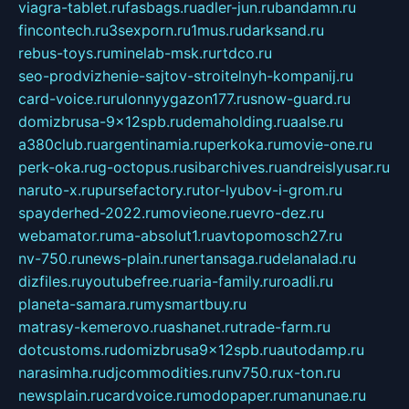
viagra-tablet.ru
fasbags.ru
adler-jun.ru
bandamn.ru
fincontech.ru
3sexporn.ru
1mus.ru
darksand.ru
rebus-toys.ru
minelab-msk.ru
rtdco.ru
seo-prodvizhenie-sajtov-stroitelnyh-kompanij.ru
card-voice.ru
rulonnyygazon177.ru
snow-guard.ru
domizbrusa-9x12spb.ru
demaholding.ru
aalse.ru
a380club.ru
argentinamia.ru
perkoka.ru
movie-one.ru
perk-oka.ru
g-octopus.ru
sibarchives.ru
andreislyusar.ru
naruto-x.ru
pursefactory.ru
tor-lyubov-i-grom.ru
spayderhed-2022.ru
movieone.ru
evro-dez.ru
webamator.ru
ma-absolut1.ru
avtopomosch27.ru
nv-750.ru
news-plain.ru
nertansaga.ru
delanalad.ru
dizfiles.ru
youtubefree.ru
aria-family.ru
roadli.ru
planeta-samara.ru
mysmartbuy.ru
matrasy-kemerovo.ru
ashanet.ru
trade-farm.ru
dotcustoms.ru
domizbrusa9x12spb.ru
autodamp.ru
narasimha.ru
djcommodities.ru
nv750.ru
x-ton.ru
newsplain.ru
cardvoice.ru
modopaper.ru
manunae.ru