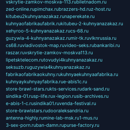
vskrytie-zamkov-moskva-113.ru
biletnadom.ru
zed-online.ru
pimchax.ru
brazzers-hd.ru
z-host.ru
kitubeu2kuhnyanazakaz.ru
naperekate.ru
kuhnyaofabrikaufabrik.ru
kitubeu-2-kuhnyanazakaz.ru
xehyroo-5-kuhnyanazakaz.ru
cs-68.ru
guzywia-4-kuhnyanazakaz.ru
mir-tk.ru
vlknrussia.ru
cs68.ru
vladivostok-map.ru
video-seks.ru
bankaribi.ru
raszar.ru
vskrytie-zamkov-moskva113.ru
lipetsktelecom.ru
tovudyi4kuhnyanazakaz.ru
seksuzb.ru
guzywia4kuhnyanazakaz.ru
fabrikaofabrikaokuhny.ru
kuhnyaekuhnyaafabrika.ru
kuhnyaykuhnyayfabrika.ru
e-abis1c.ru
store-brawl-stars.ru
kts-services.ru
dark-sand.ru
sindika-01.ru
sp-life.ru
x-legion.ru
sib-archives.ru
e-abis-1-c.ru
sindika01.ru
venda-festival.ru
store-brawlstars.ru
dooraleksandria.ru
antenna-highly.ru
mine-lab-msk.ru
1-mus.ru
3-sex-porn.ru
ban-damn.ru
purse-factory.ru