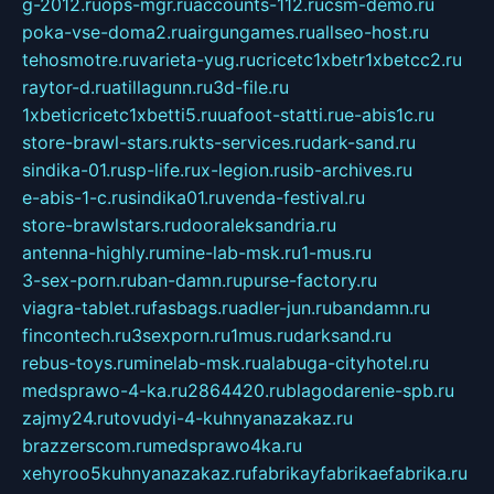
g-2012.ru
ops-mgr.ru
accounts-112.ru
csm-demo.ru
poka-vse-doma2.ru
airgungames.ru
allseo-host.ru
tehosmotre.ru
varieta-yug.ru
cricetc1xbetr1xbetcc2.ru
raytor-d.ru
atillagunn.ru
3d-file.ru
1xbeticricetc1xbetti5.ru
uafoot-statti.ru
e-abis1c.ru
store-brawl-stars.ru
kts-services.ru
dark-sand.ru
sindika-01.ru
sp-life.ru
x-legion.ru
sib-archives.ru
e-abis-1-c.ru
sindika01.ru
venda-festival.ru
store-brawlstars.ru
dooraleksandria.ru
antenna-highly.ru
mine-lab-msk.ru
1-mus.ru
3-sex-porn.ru
ban-damn.ru
purse-factory.ru
viagra-tablet.ru
fasbags.ru
adler-jun.ru
bandamn.ru
fincontech.ru
3sexporn.ru
1mus.ru
darksand.ru
rebus-toys.ru
minelab-msk.ru
alabuga-cityhotel.ru
medsprawo-4-ka.ru
2864420.ru
blagodarenie-spb.ru
zajmy24.ru
tovudyi-4-kuhnyanazakaz.ru
brazzerscom.ru
medsprawo4ka.ru
xehyroo5kuhnyanazakaz.ru
fabrikayfabrikaefabrika.ru