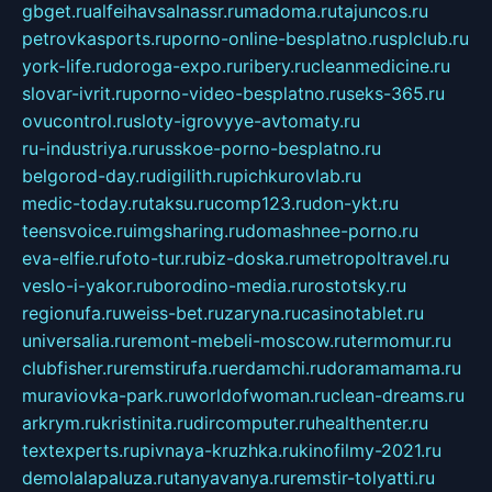
gbget.ru
alfeihavsalnassr.ru
madoma.ru
tajuncos.ru
petrovkasports.ru
porno-online-besplatno.ru
splclub.ru
york-life.ru
doroga-expo.ru
ribery.ru
cleanmedicine.ru
slovar-ivrit.ru
porno-video-besplatno.ru
seks-365.ru
ovucontrol.ru
sloty-igrovyye-avtomaty.ru
ru-industriya.ru
russkoe-porno-besplatno.ru
belgorod-day.ru
digilith.ru
pichkurovlab.ru
medic-today.ru
taksu.ru
comp123.ru
don-ykt.ru
teensvoice.ru
imgsharing.ru
domashnee-porno.ru
eva-elfie.ru
foto-tur.ru
biz-doska.ru
metropoltravel.ru
veslo-i-yakor.ru
borodino-media.ru
rostotsky.ru
regionufa.ru
weiss-bet.ru
zaryna.ru
casinotablet.ru
universalia.ru
remont-mebeli-moscow.ru
termomur.ru
clubfisher.ru
remstirufa.ru
erdamchi.ru
doramamama.ru
muraviovka-park.ru
worldofwoman.ru
clean-dreams.ru
arkrym.ru
kristinita.ru
dircomputer.ru
healthenter.ru
textexperts.ru
pivnaya-kruzhka.ru
kinofilmy-2021.ru
demolalapaluza.ru
tanyavanya.ru
remstir-tolyatti.ru