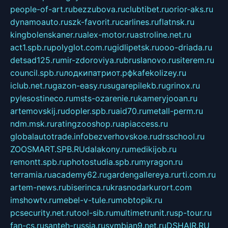
people-of-art.ru
bezzubova.ru
clubtibet.ru
orior-aks.ru
dynamoauto.ru
szk-favorit.ru
carlines.ru
flatnsk.ru
kingbolenskaner.ru
alex-motor.ru
astroline.net.ru
act1.spb.ru
polyglot.com.ru
gidlipetsk.ru
ooo-driada.ru
detsad125.ru
mir-zdoroviya.ru
bruslanovo.ru
siterem.ru
council.spb.ru
лодкипатриот.рф
kafekolizey.ru
iclub.net.ru
gazon-easy.ru
sugarepilekb.ru
grinox.ru
pylesostineco.ru
msts-ozarenie.ru
kameryjooan.ru
artemovskij.ru
dopler.spb.ru
aid70.ru
metall-perm.ru
ndm.msk.ru
ratingzooshop.ru
apiaccess.ru
globalautotrade.info
bezverhovskoe.ru
drsschool.ru
ZOOSMART.SPB.RU
dalakony.ru
medikijob.ru
remontt.spb.ru
photostudia.spb.ru
myragon.ru
terramia.ru
academy62.ru
gardengallereya.ru
rti.com.ru
artem-news.ru
biserinca.ru
krasnodarkurort.com
imshowtv.ru
mebel-v-tule.ru
mobtopik.ru
pcsecurity.net.ru
tool-sib.ru
multimetrunit.ru
sp-tour.ru
fan-cs.ru
santeh-russia.ru
symbian9.net.ru
DSHAIR.RU