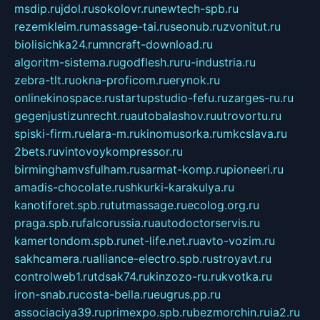
msdip.ru
jdol.ru
sokolovr.ru
newtech-spb.ru
rezemkleim.ru
massage-tai.ru
seonub.ru
zvonitut.ru
biolisichka24.ru
mncraft-download.ru
algoritm-sistema.ru
godflesh.ru
ru-industria.ru
zebra-tlt.ru
okna-proficom.ru
erynok.ru
onlinekinospace.ru
startupstudio-fefu.ru
zarges-ru.ru
gegenjustizunrecht.ru
autobalashov.ru
utrovortu.ru
spiski-firm.ru
elara-m.ru
kinomusorka.ru
mkcslava.ru
2bets.ru
vintovoykompressor.ru
birminghamvsfulham.ru
sarmat-komp.ru
pioneeri.ru
amadis-chocolate.ru
shkurki-karakulya.ru
kanotiforet.spb.ru
tutmassage.ru
ecolog.org.ru
praga.spb.ru
falcorussia.ru
autodoctorservis.ru
kamertondom.spb.ru
net-life.net.ru
avto-vozim.ru
sakhcamera.ru
alliance-electro.spb.ru
stroyavt.ru
controlweb1.ru
tdsak74.ru
kinzozo-ru.ru
kvotka.ru
iron-snab.ru
costa-bella.ru
eugrus.pp.ru
associaciya39.ru
primexpo.spb.ru
bezmorchin.ru
ia2.ru