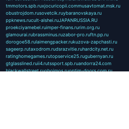
tmmotors.spb.ru
xjocuricopii.com
musavtomat.msk.ru
obustrojdom.ru
sovetcik.ru
ybaranovskaya.ru
ppknews.ru
cult-alshei.ru
JAPANRUSSIA.RU
proekciyamebel.ru
imper-finans.ru
rim.org.ru
glamourai.ru
brassminus.ru
zabor-pro.ru
ftn.pp.ru
dorogoe58.ru
laimengpacker.ru
kuzova-zapchasti.ru
sageerp.ru
taxodrom.ru
dsrazvitie.ru
hardcity.net.ru
ratinghomegames.ru
topservice25.ru
gubernyan.ru
gtglasslined.ru
ii4.ru
tssport.spb.ru
andorra24.com
blackwallstreet.ru
oboimos.ru
optim-doors.com.ru
ikuch.ru
nycr.org.ru
npa21.ru
vremya-ch.spb.ru
desert000.ru
ivtorgi.ru
ifiori.ru
catalog-statei.ru
dcv.org.ru
spetsmaster174.ru
ipkameryhiseeu.ru
dum26.ru
ruspol.spb.ru
fr-opendp.ru
kam-solnyshko.ru
cheyenne-arapaho.ru
sevzapmetal.spb.ru
ted-lapidus.spb.ru
parasite-eliminator.ru
sigma-complete.ru
modernworld.ru
dama-moda.ru
eholot-group.ru
sk-nvkz.ru
DRONGOLD.RU