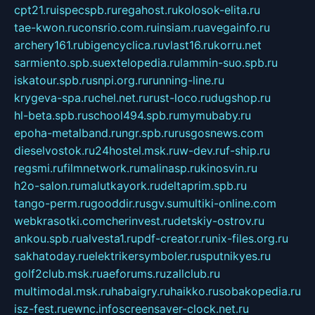
cpt21.ru
ispecspb.ru
regahost.ru
kolosok-elita.ru
tae-kwon.ru
consrio.com.ru
insiam.ru
avegainfo.ru
archery161.ru
bigencyclica.ru
vlast16.ru
korru.net
sarmiento.spb.su
extelopedia.ru
lammin-suo.spb.ru
iskatour.spb.ru
snpi.org.ru
running-line.ru
krygeva-spa.ru
chel.net.ru
rust-loco.ru
dugshop.ru
hl-beta.spb.ru
school494.spb.ru
mymubaby.ru
epoha-metalband.ru
ngr.spb.ru
rusgosnews.com
dieselvostok.ru
24hostel.msk.ru
w-dev.ru
f-ship.ru
regsmi.ru
filmnetwork.ru
malinasp.ru
kinosvin.ru
h2o-salon.ru
malutkayork.ru
deltaprim.spb.ru
tango-perm.ru
gooddir.ru
sgv.su
multiki-online.com
webkrasotki.com
cherinvest.ru
detskiy-ostrov.ru
ankou.spb.ru
alvesta1.ru
pdf-creator.ru
nix-files.org.ru
sakhatoday.ru
elektrikersymboler.ru
sputnikyes.ru
golf2club.msk.ru
aeforums.ru
zallclub.ru
multimodal.msk.ru
habaigry.ru
haikko.ru
sobakopedia.ru
isz-fest.ru
ewnc.info
screensaver-clock.net.ru