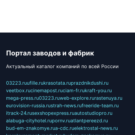
Портал заводов и фабрик
Актуальный каталог компаний по всей России
03223.ru
ufille.ru
krasotata.ru
prazdnikdushi.ru
veetbox.ru
cinemapost.ru
ciam-fr.ru
kraft-you.ru
mega-press.ru
03223.ru
web-explore.ru
rastenuya.ru
eurovision-russia.ru
strah-news.ru
freeride-team.ru
itrack-24.ru
sexshopexpress.ru
autostudiopro.ru
alabuga-cityhotel.ru
pornv.ru
atlantpereezd.ru
bud-em-znakomye.ru
a-cdc.ru
elektrostal-news.ru