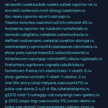
ukrasotki.ru
seksuzbek.ru
seks-uzbek.ru
porno-vk.ru
sovratili.ru
olecoon.ru
vd-dosug.ru
adonyev.ru
rbc-news.ru
porno-skvirt.ru
krospr.ru
13autor-kolonka.ru
sormol.ru
2rich.ru
hostel-65.ru
hostserve.ru
porno-na-russkom.ru
mishinlab.ru
neznobi.ru
bigfatcc.ru
habble.ru
starbucksvia.ru
delfinet.ru
silvernano.ru
elestal.ru
vektor-doroga.ru
velotrenajery.ru
pronso54.ru
lenasever.ru
lovinskix.ru
show-pets.ru
smartnews03.ru
discofoxworld.ru
miraclecoon.ru
pongup.ru
hostel65.ru
liura.ru
glasspb.ru
firehunters.ru
gribowo.ru
gnalis.ru
bulkitula.ru
hometown-france.ru
1-xbeticricetc-1-xbetti-5.ru
shop-garena.ru
cricetc-1-xbetr-1-xbetcc-2.ru
one-life-story.ru
top-halyava.ru
accounts112.ru
poka-vse-doma-2.ru
3-d-file.ru
hahahaharms.ru
g2012.ru
tst-1.ru
shaggy-cat.ru
opsmgr.ru
ev-gallery.ru
g-2012.ru
ops-mgr.ru
accounts-112.ru
csm-demo.ru
poka-vse-doma2.ru
airgungames.ru
allseo-host.ru