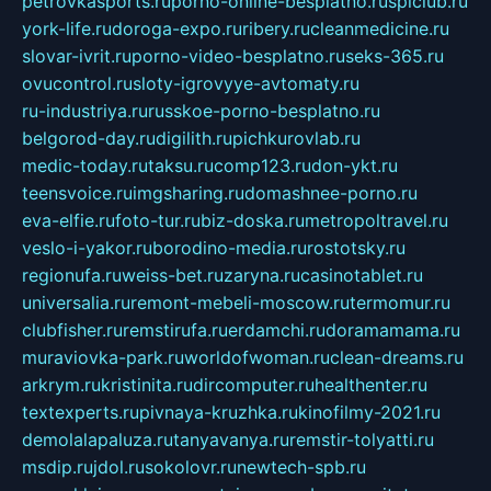
petrovkasports.ru
porno-online-besplatno.ru
splclub.ru
york-life.ru
doroga-expo.ru
ribery.ru
cleanmedicine.ru
slovar-ivrit.ru
porno-video-besplatno.ru
seks-365.ru
ovucontrol.ru
sloty-igrovyye-avtomaty.ru
ru-industriya.ru
russkoe-porno-besplatno.ru
belgorod-day.ru
digilith.ru
pichkurovlab.ru
medic-today.ru
taksu.ru
comp123.ru
don-ykt.ru
teensvoice.ru
imgsharing.ru
domashnee-porno.ru
eva-elfie.ru
foto-tur.ru
biz-doska.ru
metropoltravel.ru
veslo-i-yakor.ru
borodino-media.ru
rostotsky.ru
regionufa.ru
weiss-bet.ru
zaryna.ru
casinotablet.ru
universalia.ru
remont-mebeli-moscow.ru
termomur.ru
clubfisher.ru
remstirufa.ru
erdamchi.ru
doramamama.ru
muraviovka-park.ru
worldofwoman.ru
clean-dreams.ru
arkrym.ru
kristinita.ru
dircomputer.ru
healthenter.ru
textexperts.ru
pivnaya-kruzhka.ru
kinofilmy-2021.ru
demolalapaluza.ru
tanyavanya.ru
remstir-tolyatti.ru
msdip.ru
jdol.ru
sokolovr.ru
newtech-spb.ru