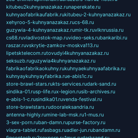
kitubeu2kuhnyanazakaz.ru
naperekate.ru
kuhnyaofabrikaufabrik.ru
kitubeu-2-kuhnyanazakaz.ru
xehyroo-5-kuhnyanazakaz.ru
cs-68.ru
guzywia-4-kuhnyanazakaz.ru
mir-tk.ru
vlknrussia.ru
cs68.ru
vladivostok-map.ru
video-seks.ru
bankaribi.ru
raszar.ru
vskrytie-zamkov-moskva113.ru
lipetsktelecom.ru
tovudyi4kuhnyanazakaz.ru
seksuzb.ru
guzywia4kuhnyanazakaz.ru
fabrikaofabrikaokuhny.ru
kuhnyaekuhnyaafabrika.ru
kuhnyaykuhnyayfabrika.ru
e-abis1c.ru
store-brawl-stars.ru
kts-services.ru
dark-sand.ru
sindika-01.ru
sp-life.ru
x-legion.ru
sib-archives.ru
e-abis-1-c.ru
sindika01.ru
venda-festival.ru
store-brawlstars.ru
dooraleksandria.ru
antenna-highly.ru
mine-lab-msk.ru
1-mus.ru
3-sex-porn.ru
ban-damn.ru
purse-factory.ru
viagra-tablet.ru
fasbags.ru
adler-jun.ru
bandamn.ru
fincontech.ru
3sexporn.ru
1mus.ru
darksand.ru