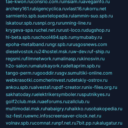
tae-kwon.ru
consrio.com.ru
insiam.ru
avegainfo.ru
archery161.ru
bigencyclica.ru
vlast16.ru
korru.net
sarmiento.spb.su
extelopedia.ru
lammin-suo.spb.ru
iskatour.spb.ru
snpi.org.ru
running-line.ru
krygeva-spa.ru
chel.net.ru
rust-loco.ru
dugshop.ru
hl-beta.spb.ru
school494.spb.ru
mymubaby.ru
epoha-metalband.ru
ngr.spb.ru
rusgosnews.com
dieselvostok.ru
24hostel.msk.ru
w-dev.ru
f-ship.ru
regsmi.ru
filmnetwork.ru
malinasp.ru
kinosvin.ru
h2o-salon.ru
malutkayork.ru
deltaprim.spb.ru
tango-perm.ru
gooddir.ru
sgv.su
multiki-online.com
webkrasotki.com
cherinvest.ru
detskiy-ostrov.ru
ankou.spb.ru
alvesta1.ru
pdf-creator.ru
nix-files.org.ru
sakhatoday.ru
elektrikersymboler.ru
sputnikyes.ru
golf2club.msk.ru
aeforums.ru
zallclub.ru
multimodal.msk.ru
habaigry.ru
haikko.ru
sobakopedia.ru
isz-fest.ru
ewnc.info
screensaver-clock.net.ru
volnav.spb.ru
comnat.ru
npf.net.ru
7bit.pp.ru
kalugatur.ru