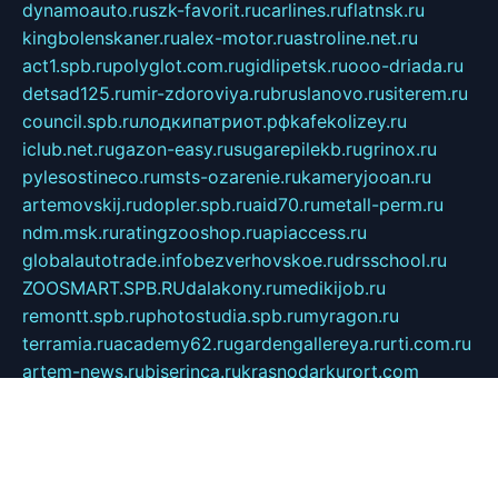
dynamoauto.ru
szk-favorit.ru
carlines.ru
flatnsk.ru
kingbolenskaner.ru
alex-motor.ru
astroline.net.ru
act1.spb.ru
polyglot.com.ru
gidlipetsk.ru
ooo-driada.ru
detsad125.ru
mir-zdoroviya.ru
bruslanovo.ru
siterem.ru
council.spb.ru
лодкипатриот.рф
kafekolizey.ru
iclub.net.ru
gazon-easy.ru
sugarepilekb.ru
grinox.ru
pylesostineco.ru
msts-ozarenie.ru
kameryjooan.ru
artemovskij.ru
dopler.spb.ru
aid70.ru
metall-perm.ru
ndm.msk.ru
ratingzooshop.ru
apiaccess.ru
globalautotrade.info
bezverhovskoe.ru
drsschool.ru
ZOOSMART.SPB.RU
dalakony.ru
medikijob.ru
remontt.spb.ru
photostudia.spb.ru
myragon.ru
terramia.ru
academy62.ru
gardengallereya.ru
rti.com.ru
artem-news.ru
biserinca.ru
krasnodarkurort.com
imshowtv.ru
mebel-v-tule.ru
mobtopik.ru
pcsecurity.net.ru
tool-sib.ru
multimetrunit.ru
sp-tour.ru
fan-cs.ru
santeh-russia.ru
symbian9.net.ru
DSHAIR.RU
tmmotors.spb.ru
xjocuricopii.com
musavtomat.msk.ru