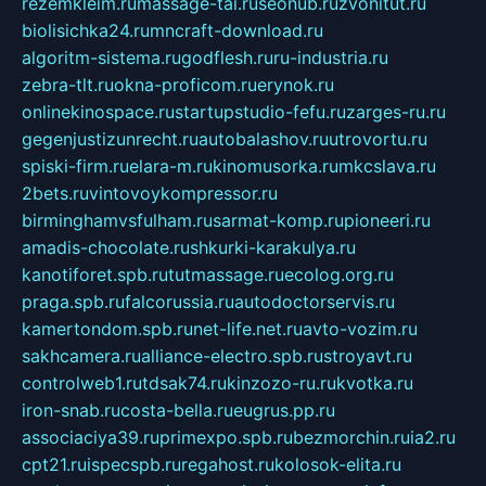
rezemkleim.ru
massage-tai.ru
seonub.ru
zvonitut.ru
biolisichka24.ru
mncraft-download.ru
algoritm-sistema.ru
godflesh.ru
ru-industria.ru
zebra-tlt.ru
okna-proficom.ru
erynok.ru
onlinekinospace.ru
startupstudio-fefu.ru
zarges-ru.ru
gegenjustizunrecht.ru
autobalashov.ru
utrovortu.ru
spiski-firm.ru
elara-m.ru
kinomusorka.ru
mkcslava.ru
2bets.ru
vintovoykompressor.ru
birminghamvsfulham.ru
sarmat-komp.ru
pioneeri.ru
amadis-chocolate.ru
shkurki-karakulya.ru
kanotiforet.spb.ru
tutmassage.ru
ecolog.org.ru
praga.spb.ru
falcorussia.ru
autodoctorservis.ru
kamertondom.spb.ru
net-life.net.ru
avto-vozim.ru
sakhcamera.ru
alliance-electro.spb.ru
stroyavt.ru
controlweb1.ru
tdsak74.ru
kinzozo-ru.ru
kvotka.ru
iron-snab.ru
costa-bella.ru
eugrus.pp.ru
associaciya39.ru
primexpo.spb.ru
bezmorchin.ru
ia2.ru
cpt21.ru
ispecspb.ru
regahost.ru
kolosok-elita.ru