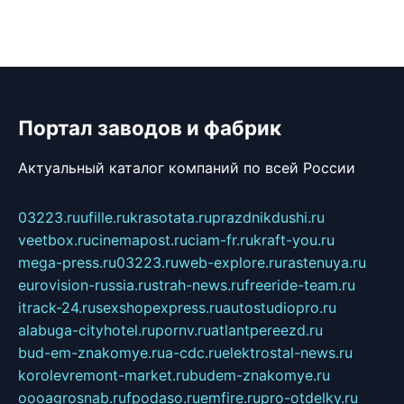
Портал заводов и фабрик
Актуальный каталог компаний по всей России
03223.ru
ufille.ru
krasotata.ru
prazdnikdushi.ru
veetbox.ru
cinemapost.ru
ciam-fr.ru
kraft-you.ru
mega-press.ru
03223.ru
web-explore.ru
rastenuya.ru
eurovision-russia.ru
strah-news.ru
freeride-team.ru
itrack-24.ru
sexshopexpress.ru
autostudiopro.ru
alabuga-cityhotel.ru
pornv.ru
atlantpereezd.ru
bud-em-znakomye.ru
a-cdc.ru
elektrostal-news.ru
korolevremont-market.ru
budem-znakomye.ru
oooagrosnab.ru
fpodaso.ru
emfire.ru
pro-otdelky.ru