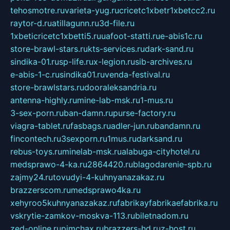
tehosmotre.ru
varieta-yug.ru
cricetc1xbetr1xbetcc2.ru
raytor-d.ru
atillagunn.ru
3d-file.ru
1xbeticricetc1xbetti5.ru
uafoot-statti.ru
e-abis1c.ru
store-brawl-stars.ru
kts-services.ru
dark-sand.ru
sindika-01.ru
sp-life.ru
x-legion.ru
sib-archives.ru
e-abis-1-c.ru
sindika01.ru
venda-festival.ru
store-brawlstars.ru
dooraleksandria.ru
antenna-highly.ru
mine-lab-msk.ru
1-mus.ru
3-sex-porn.ru
ban-damn.ru
purse-factory.ru
viagra-tablet.ru
fasbags.ru
adler-jun.ru
bandamn.ru
fincontech.ru
3sexporn.ru
1mus.ru
darksand.ru
rebus-toys.ru
minelab-msk.ru
alabuga-cityhotel.ru
medsprawo-4-ka.ru
2864420.ru
blagodarenie-spb.ru
zajmy24.ru
tovudyi-4-kuhnyanazakaz.ru
brazzerscom.ru
medsprawo4ka.ru
xehyroo5kuhnyanazakaz.ru
fabrikayfabrikaefabrika.ru
vskrytie-zamkov-moskva-113.ru
biletnadom.ru
zed-online.ru
pimchax.ru
brazzers-hd.ru
z-host.ru