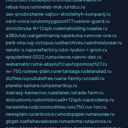
rebus-toys.ru
minelab-msk.ru
rtdco.ru
seo-prodvizhenie-sajtov-stroitelnyh-kompanij.ru
card-voice.ru
rulonnyygazon177.ru
snow-guard.ru
domizbrusa-9x12spb.ru
demaholding.ru
aalse.ru
a380club.ru
argentinamia.ru
perkoka.ru
movie-one.ru
perk-oka.ru
g-octopus.ru
sibarchives.ru
andreislyusar.ru
naruto-x.ru
pursefactory.ru
tor-lyubov-i-grom.ru
spayderhed-2022.ru
movieone.ru
evro-dez.ru
webamator.ru
ma-absolut1.ru
avtopomosch27.ru
nv-750.ru
news-plain.ru
nertansaga.ru
delanalad.ru
dizfiles.ru
youtubefree.ru
aria-family.ru
roadli.ru
planeta-samara.ru
mysmartbuy.ru
matrasy-kemerovo.ru
ashanet.ru
trade-farm.ru
dotcustoms.ru
domizbrusa9x12spb.ru
autodamp.ru
narasimha.ru
djcommodities.ru
nv750.ru
x-ton.ru
newsplain.ru
cardvoice.ru
modopaper.ru
manunae.ru
gbget.ru
alfeihavsalnassr.ru
madoma.ru
tajuncos.ru