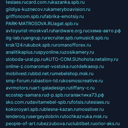
tesiaes.ru
card.com.ru
kazanka.spb.ru
gildiya-kuznecov.ru
kameryboavision.ru
griffoncom.spb.ru
fabrika-emotsiy.ru
PARK-MATROSOVA.RU
agat.spb.ru
avtoyurist-moskva1.ru
hardware.org.ru
схема-авто.рф
dg-lab.ru
angrup.ru
recruiter.spb.ru
music8.spb.ru
krsk124.ru
kubok.spb.ru
romanofforex.ru
analitikaplus.ru
spyonline.ru
zosikamery.ru
sloboda-ural.pp.ru
AUTO-COM.SU
hohota.net
alimy.ru
online-z.com
aromat-vostoka.ru
otdelkaexp.ru
mobilvest.ru
bbd.net.ru
mebelshop.msk.ru
smp-forum.ru
bastion-td.ru
kosmoscreative.ru
avrmotors.ru
art-galadesign.ru
tiffany-c.ru
ecostep-samara.ru
d-p.spb.ru
галактика73.рф
sko.com.ru
davitamebel-spb.ru
fotsis.ru
tesiaes.ru
kokoroyari.spb.ru
blesna-kazan.ru
mossilver.ru
lenderoq.ru
sergeydobrin.ru
tochkazvuka.msk.ru
people-of-art.ru
bezzubova.ru
clubtibet.ru
orior-aks.ru