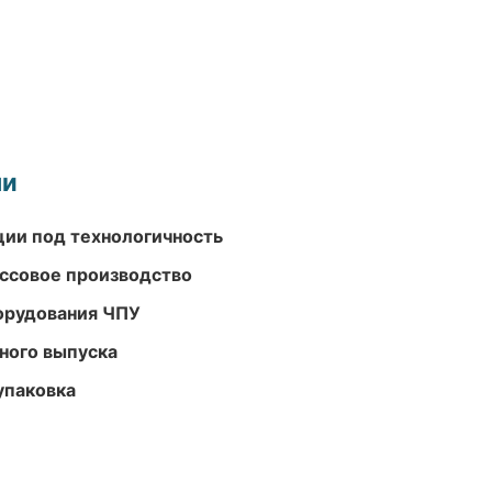
ми
ции под технологичность
ассовое производство
орудования ЧПУ
ного выпуска
упаковка