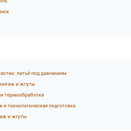
оль
инск
стик: литьё под давлением
онтаж и жгуты
и термообработка
е и технологическая подготовка
таж и жгуты