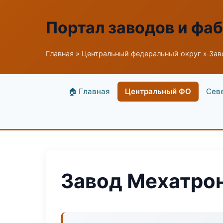
Портал заводов и фа
Главная
»
Центральный федеральный округ
» Зав
🏠 Главная
Центральный ФО
Сев
Завод Мехатро