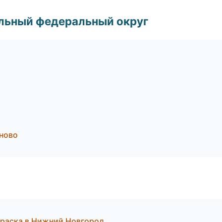
альный федеральный округ
ново
раска в Нижний Новгород