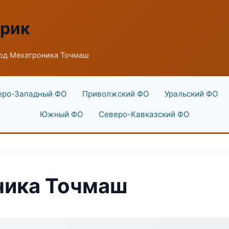
брик
од Мехатроника Точмаш
еро-Западный ФО
Приволжский ФО
Уральский ФО
Южный ФО
Северо-Кавказский ФО
ника Точмаш