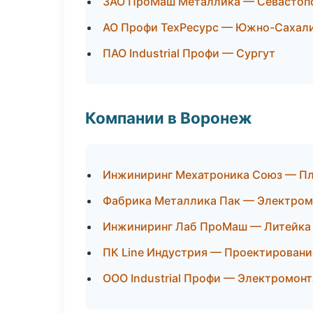
ЗАО ПроМаш Металлика — Севастоп
АО Профи ТехРесурс — Южно-Сахал
ПАО Industrial Профи — Сургут
Компании в Воронеж
Инжиниринг Мехатроника Союз — Пла
Фабрика Металлика Пак — Электром
Инжиниринг Лаб ПроМаш — Литейка 
ПК Line Индустрия — Проектировани
ООО Industrial Профи — Электромон