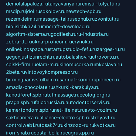
demolalapaluza.ru
tanyavanya.ru
remstir-tolyatti.ru
msdip.ru
jdol.ru
sokolovr.ru
newtech-spb.ru
rezemkleim.ru
massage-tai.ru
seonub.ru
zvonitut.ru
biolisichka24.ru
mncraft-download.ru
algoritm-sistema.ru
godflesh.ru
ru-industria.ru
zebra-tlt.ru
okna-proficom.ru
erynok.ru
onlinekinospace.ru
startupstudio-fefu.ru
zarges-ru.ru
gegenjustizunrecht.ru
autobalashov.ru
utrovortu.ru
spiski-firm.ru
elara-m.ru
kinomusorka.ru
mkcslava.ru
2bets.ru
vintovoykompressor.ru
birminghamvsfulham.ru
sarmat-komp.ru
pioneeri.ru
amadis-chocolate.ru
shkurki-karakulya.ru
kanotiforet.spb.ru
tutmassage.ru
ecolog.org.ru
praga.spb.ru
falcorussia.ru
autodoctorservis.ru
kamertondom.spb.ru
net-life.net.ru
avto-vozim.ru
sakhcamera.ru
alliance-electro.spb.ru
stroyavt.ru
controlweb1.ru
tdsak74.ru
kinzozo-ru.ru
kvotka.ru
iron-snab.ru
costa-bella.ru
eugrus.pp.ru