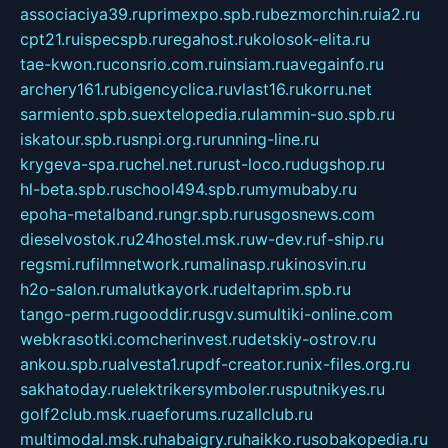
associaciya39.ru
primexpo.spb.ru
bezmorchin.ru
ia2.ru
cpt21.ru
ispecspb.ru
regahost.ru
kolosok-elita.ru
tae-kwon.ru
consrio.com.ru
insiam.ru
avegainfo.ru
archery161.ru
bigencyclica.ru
vlast16.ru
korru.net
sarmiento.spb.su
extelopedia.ru
lammin-suo.spb.ru
iskatour.spb.ru
snpi.org.ru
running-line.ru
krygeva-spa.ru
chel.net.ru
rust-loco.ru
dugshop.ru
hl-beta.spb.ru
school494.spb.ru
mymubaby.ru
epoha-metalband.ru
ngr.spb.ru
rusgosnews.com
dieselvostok.ru
24hostel.msk.ru
w-dev.ru
f-ship.ru
regsmi.ru
filmnetwork.ru
malinasp.ru
kinosvin.ru
h2o-salon.ru
malutkayork.ru
deltaprim.spb.ru
tango-perm.ru
gooddir.ru
sgv.su
multiki-online.com
webkrasotki.com
cherinvest.ru
detskiy-ostrov.ru
ankou.spb.ru
alvesta1.ru
pdf-creator.ru
nix-files.org.ru
sakhatoday.ru
elektrikersymboler.ru
sputnikyes.ru
golf2club.msk.ru
aeforums.ru
zallclub.ru
multimodal.msk.ru
habaigry.ru
haikko.ru
sobakopedia.ru