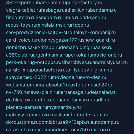
3-sex-porn.ru
ban-damn.ru
purse-factory.ru
viagra-tablet.ru
fasbags.ru
adler-jun.ru
bandamn.ru
fincontech.ru
3sexporn.ru
1mus.ru
darksand.ru
rebus-toys.ru
minelab-msk.ru
rtdco.ru
seo-prodvizhenie-sajtov-stroitelnyh-kompanij.ru
card-voice.ru
rulonnyygazon177.ru
snow-guard.ru
domizbrusa-9x12spb.ru
demaholding.ru
aalse.ru
a380club.ru
argentinamia.ru
perkoka.ru
movie-one.ru
perk-oka.ru
g-octopus.ru
sibarchives.ru
andreislyusar.ru
naruto-x.ru
pursefactory.ru
tor-lyubov-i-grom.ru
spayderhed-2022.ru
movieone.ru
evro-dez.ru
webamator.ru
ma-absolut1.ru
avtopomosch27.ru
nv-750.ru
news-plain.ru
nertansaga.ru
delanalad.ru
dizfiles.ru
youtubefree.ru
aria-family.ru
roadli.ru
planeta-samara.ru
mysmartbuy.ru
matrasy-kemerovo.ru
ashanet.ru
trade-farm.ru
dotcustoms.ru
domizbrusa9x12spb.ru
autodamp.ru
narasimha.ru
djcommodities.ru
nv750.ru
x-ton.ru