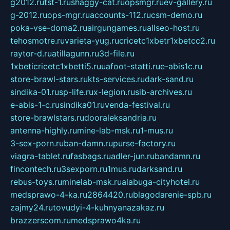
g2012.ru
tst-1.ru
shaggy-cat.ru
opsmgr.ru
ev-gallery.ru
g-2012.ru
ops-mgr.ru
accounts-112.ru
csm-demo.ru
poka-vse-doma2.ru
airgungames.ru
allseo-host.ru
tehosmotre.ru
varieta-yug.ru
cricetc1xbetr1xbetcc2.ru
raytor-d.ru
atillagunn.ru
3d-file.ru
1xbeticricetc1xbetti5.ru
uafoot-statti.ru
e-abis1c.ru
store-brawl-stars.ru
kts-services.ru
dark-sand.ru
sindika-01.ru
sp-life.ru
x-legion.ru
sib-archives.ru
e-abis-1-c.ru
sindika01.ru
venda-festival.ru
store-brawlstars.ru
dooraleksandria.ru
antenna-highly.ru
mine-lab-msk.ru
1-mus.ru
3-sex-porn.ru
ban-damn.ru
purse-factory.ru
viagra-tablet.ru
fasbags.ru
adler-jun.ru
bandamn.ru
fincontech.ru
3sexporn.ru
1mus.ru
darksand.ru
rebus-toys.ru
minelab-msk.ru
alabuga-cityhotel.ru
medsprawo-4-ka.ru
2864420.ru
blagodarenie-spb.ru
zajmy24.ru
tovudyi-4-kuhnyanazakaz.ru
brazzerscom.ru
medsprawo4ka.ru