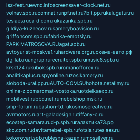
isz-fest.ru
ewnc.info
screensaver-clock.net.ru
volnav.spb.ru
comnat.ru
npf.net.ru
7bit.pp.ru
kalugatur.ru
tesiaes.ru
card.com.ru
kazanka.spb.ru
gildiya-kuznecov.ru
kameryboavision.ru
griffoncom.spb.ru
fabrika-emotsiy.ru
PARK-MATROSOVA.RU
agat.spb.ru
avtoyurist-moskva1.ru
hardware.org.ru
схема-авто.рф
dg-lab.ru
angrup.ru
recruiter.spb.ru
music8.spb.ru
krsk124.ru
kubok.spb.ru
romanofforex.ru
analitikaplus.ru
spyonline.ru
zosikamery.ru
sloboda-ural.pp.ru
AUTO-COM.SU
hohota.net
alimy.ru
online-z.com
aromat-vostoka.ru
otdelkaexp.ru
mobilvest.ru
bbd.net.ru
mebelshop.msk.ru
smp-forum.ru
bastion-td.ru
kosmoscreative.ru
avrmotors.ru
art-galadesign.ru
tiffany-c.ru
ecostep-samara.ru
d-p.spb.ru
галактика73.рф
sko.com.ru
davitamebel-spb.ru
fotsis.ru
tesiaes.ru
kokoroyari.spb.ru
blesna-kazan.ru
mossilver.ru