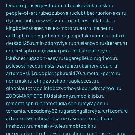
lenderoq.ru
sergeydobrin.ru
tochkazvuka.msk.ru
people-of-art.ru
bezzubova.ru
clubtibet.ru
orior-aks.ru
dynamoauto.ru
szk-favorit.ru
carlines.ru
flatnsk.ru
kingbolenskaner.ru
alex-motor.ru
astroline.net.ru
act1.spb.ru
polyglot.com.ru
gidlipetsk.ru
ooo-driada.ru
detsad125.ru
mir-zdoroviya.ru
bruslanovo.ru
siterem.ru
council.spb.ru
лодкипатриот.рф
kafekolizey.ru
iclub.net.ru
gazon-easy.ru
sugarepilekb.ru
grinox.ru
pylesostineco.ru
msts-ozarenie.ru
kameryjooan.ru
artemovskij.ru
dopler.spb.ru
aid70.ru
metall-perm.ru
ndm.msk.ru
ratingzooshop.ru
apiaccess.ru
globalautotrade.info
bezverhovskoe.ru
drsschool.ru
ZOOSMART.SPB.RU
dalakony.ru
medikijob.ru
remontt.spb.ru
photostudia.spb.ru
myragon.ru
terramia.ru
academy62.ru
gardengallereya.ru
rti.com.ru
artem-news.ru
biserinca.ru
krasnodarkurort.com
imshowtv.ru
mebel-v-tule.ru
mobtopik.ru
pcsecurity.net.ru
tool-sib.ru
multimetrunit.ru
sp-tour.ru