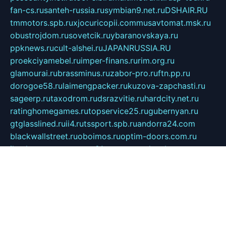
fan-cs.ru
santeh-russia.ru
symbian9.net.ru
DSHAIR.RU
tmmotors.spb.ru
xjocuricopii.com
musavtomat.msk.ru
obustrojdom.ru
sovetcik.ru
ybaranovskaya.ru
ppknews.ru
cult-alshei.ru
JAPANRUSSIA.RU
proekciyamebel.ru
imper-finans.ru
rim.org.ru
glamourai.ru
brassminus.ru
zabor-pro.ru
ftn.pp.ru
dorogoe58.ru
laimengpacker.ru
kuzova-zapchasti.ru
sageerp.ru
taxodrom.ru
dsrazvitie.ru
hardcity.net.ru
ratinghomegames.ru
topservice25.ru
gubernyan.ru
gtglasslined.ru
ii4.ru
tssport.spb.ru
andorra24.com
blackwallstreet.ru
oboimos.ru
optim-doors.com.ru
ikuch.ru
nycr.org.ru
npa21.ru
vremya-ch.spb.ru
desert000.ru
ivtorgi.ru
ifiori.ru
catalog-statei.ru
dcv.org.ru
spetsmaster174.ru
ipkameryhiseeu.ru
dum26.ru
ruspol.spb.ru
fr-opendp.ru
kam-solnyshko.ru
cheyenne-arapaho.ru
sevzapmetal.spb.ru
ted-lapidus.spb.ru
parasite-eliminator.ru
sigma-complete.ru
modernworld.ru
dama-moda.ru