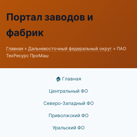
Портал заводов и
фабрик
Главная
»
Дальневосточный федеральный округ
» ПАО
ТехРесурс ПроМаш
🏠 Главная
Центральный ФО
Северо-Западный ФО
Приволжский ФО
Уральский ФО