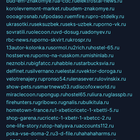
bud-em-znakomye.ru
a-cdc.ru
elektrostal-news.ru
korolevremont-market.ru
budem-znakomye.ru
oooagrosnab.ru
fpodaso.ru
emfire.ru
pro-otdelky.ru
ukrasotki.ru
seksuzbek.ru
seks-uzbek.ru
porno-vk.ru
sovratili.ru
olecoon.ru
vd-dosug.ru
adonyev.ru
rbc-news.ru
porno-skvirt.ru
krospr.ru
13autor-kolonka.ru
sormol.ru
2rich.ru
hostel-65.ru
hostserve.ru
porno-na-russkom.ru
mishinlab.ru
neznobi.ru
bigfatcc.ru
habble.ru
starbucksvia.ru
delfinet.ru
silvernano.ru
elestal.ru
vektor-doroga.ru
velotrenajery.ru
pronso54.ru
lenasever.ru
lovinskix.ru
show-pets.ru
smartnews03.ru
discofoxworld.ru
miraclecoon.ru
pongup.ru
hostel65.ru
liura.ru
glasspb.ru
firehunters.ru
gribowo.ru
gnalis.ru
bulkitula.ru
hometown-france.ru
1-xbeticricetc-1-xbetti-5.ru
shop-garena.ru
cricetc-1-xbetr-1-xbetcc-2.ru
one-life-story.ru
top-halyava.ru
accounts112.ru
poka-vse-doma-2.ru
3-d-file.ru
hahahaharms.ru