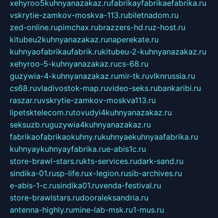
xehyroo5kuhnyanazakaz.ru
fabrikayfabrikaefabrika.ru
vskrytie-zamkov-moskva-113.ru
biletnadom.ru
zed-online.ru
pimchax.ru
brazzers-hd.ru
z-host.ru
kitubeu2kuhnyanazakaz.ru
naperekate.ru
kuhnyaofabrikaufabrik.ru
kitubeu-2-kuhnyanazakaz.ru
xehyroo-5-kuhnyanazakaz.ru
cs-68.ru
guzywia-4-kuhnyanazakaz.ru
mir-tk.ru
vlknrussia.ru
cs68.ru
vladivostok-map.ru
video-seks.ru
bankaribi.ru
raszar.ru
vskrytie-zamkov-moskva113.ru
lipetsktelecom.ru
tovudyi4kuhnyanazakaz.ru
seksuzb.ru
guzywia4kuhnyanazakaz.ru
fabrikaofabrikaokuhny.ru
kuhnyaekuhnyaafabrika.ru
kuhnyaykuhnyayfabrika.ru
e-abis1c.ru
store-brawl-stars.ru
kts-services.ru
dark-sand.ru
sindika-01.ru
sp-life.ru
x-legion.ru
sib-archives.ru
e-abis-1-c.ru
sindika01.ru
venda-festival.ru
store-brawlstars.ru
dooraleksandria.ru
antenna-highly.ru
mine-lab-msk.ru
1-mus.ru