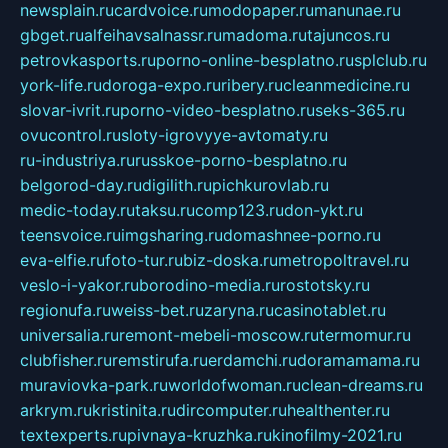
newsplain.ru
cardvoice.ru
modopaper.ru
manunae.ru
gbget.ru
alfeihavsalnassr.ru
madoma.ru
tajuncos.ru
petrovkasports.ru
porno-online-besplatno.ru
splclub.ru
york-life.ru
doroga-expo.ru
ribery.ru
cleanmedicine.ru
slovar-ivrit.ru
porno-video-besplatno.ru
seks-365.ru
ovucontrol.ru
sloty-igrovyye-avtomaty.ru
ru-industriya.ru
russkoe-porno-besplatno.ru
belgorod-day.ru
digilith.ru
pichkurovlab.ru
medic-today.ru
taksu.ru
comp123.ru
don-ykt.ru
teensvoice.ru
imgsharing.ru
domashnee-porno.ru
eva-elfie.ru
foto-tur.ru
biz-doska.ru
metropoltravel.ru
veslo-i-yakor.ru
borodino-media.ru
rostotsky.ru
regionufa.ru
weiss-bet.ru
zaryna.ru
casinotablet.ru
universalia.ru
remont-mebeli-moscow.ru
termomur.ru
clubfisher.ru
remstirufa.ru
erdamchi.ru
doramamama.ru
muraviovka-park.ru
worldofwoman.ru
clean-dreams.ru
arkrym.ru
kristinita.ru
dircomputer.ru
healthenter.ru
textexperts.ru
pivnaya-kruzhka.ru
kinofilmy-2021.ru