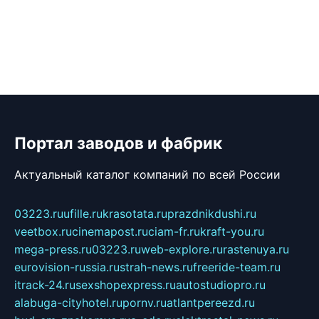
Портал заводов и фабрик
Актуальный каталог компаний по всей России
03223.ru
ufille.ru
krasotata.ru
prazdnikdushi.ru
veetbox.ru
cinemapost.ru
ciam-fr.ru
kraft-you.ru
mega-press.ru
03223.ru
web-explore.ru
rastenuya.ru
eurovision-russia.ru
strah-news.ru
freeride-team.ru
itrack-24.ru
sexshopexpress.ru
autostudiopro.ru
alabuga-cityhotel.ru
pornv.ru
atlantpereezd.ru