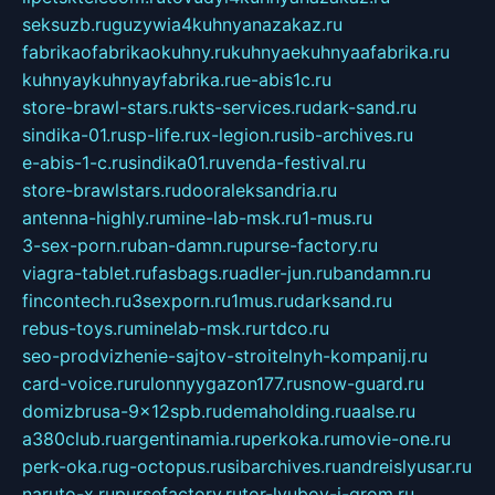
seksuzb.ru
guzywia4kuhnyanazakaz.ru
fabrikaofabrikaokuhny.ru
kuhnyaekuhnyaafabrika.ru
kuhnyaykuhnyayfabrika.ru
e-abis1c.ru
store-brawl-stars.ru
kts-services.ru
dark-sand.ru
sindika-01.ru
sp-life.ru
x-legion.ru
sib-archives.ru
e-abis-1-c.ru
sindika01.ru
venda-festival.ru
store-brawlstars.ru
dooraleksandria.ru
antenna-highly.ru
mine-lab-msk.ru
1-mus.ru
3-sex-porn.ru
ban-damn.ru
purse-factory.ru
viagra-tablet.ru
fasbags.ru
adler-jun.ru
bandamn.ru
fincontech.ru
3sexporn.ru
1mus.ru
darksand.ru
rebus-toys.ru
minelab-msk.ru
rtdco.ru
seo-prodvizhenie-sajtov-stroitelnyh-kompanij.ru
card-voice.ru
rulonnyygazon177.ru
snow-guard.ru
domizbrusa-9x12spb.ru
demaholding.ru
aalse.ru
a380club.ru
argentinamia.ru
perkoka.ru
movie-one.ru
perk-oka.ru
g-octopus.ru
sibarchives.ru
andreislyusar.ru
naruto-x.ru
pursefactory.ru
tor-lyubov-i-grom.ru