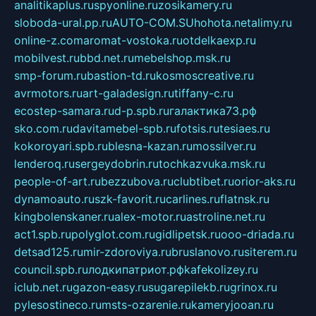
analitikaplus.ru
spyonline.ru
zosikamery.ru
sloboda-ural.pp.ru
AUTO-COM.SU
hohota.net
alimy.ru
online-z.com
aromat-vostoka.ru
otdelkaexp.ru
mobilvest.ru
bbd.net.ru
mebelshop.msk.ru
smp-forum.ru
bastion-td.ru
kosmoscreative.ru
avrmotors.ru
art-galadesign.ru
tiffany-c.ru
ecostep-samara.ru
d-p.spb.ru
галактика73.рф
sko.com.ru
davitamebel-spb.ru
fotsis.ru
tesiaes.ru
kokoroyari.spb.ru
blesna-kazan.ru
mossilver.ru
lenderoq.ru
sergeydobrin.ru
tochkazvuka.msk.ru
people-of-art.ru
bezzubova.ru
clubtibet.ru
orior-aks.ru
dynamoauto.ru
szk-favorit.ru
carlines.ru
flatnsk.ru
kingbolenskaner.ru
alex-motor.ru
astroline.net.ru
act1.spb.ru
polyglot.com.ru
gidlipetsk.ru
ooo-driada.ru
detsad125.ru
mir-zdoroviya.ru
bruslanovo.ru
siterem.ru
council.spb.ru
лодкипатриот.рф
kafekolizey.ru
iclub.net.ru
gazon-easy.ru
sugarepilekb.ru
grinox.ru
pylesostineco.ru
msts-ozarenie.ru
kameryjooan.ru