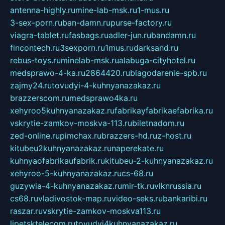
antenna-highly.ru
mine-lab-msk.ru
1-mus.ru
3-sex-porn.ru
ban-damn.ru
purse-factory.ru
viagra-tablet.ru
fasbags.ru
adler-jun.ru
bandamn.ru
fincontech.ru
3sexporn.ru
1mus.ru
darksand.ru
rebus-toys.ru
minelab-msk.ru
alabuga-cityhotel.ru
medsprawo-4-ka.ru
2864420.ru
blagodarenie-spb.ru
zajmy24.ru
tovudyi-4-kuhnyanazakaz.ru
brazzerscom.ru
medsprawo4ka.ru
xehyroo5kuhnyanazakaz.ru
fabrikayfabrikaefabrika.ru
vskrytie-zamkov-moskva-113.ru
biletnadom.ru
zed-online.ru
pimchax.ru
brazzers-hd.ru
z-host.ru
kitubeu2kuhnyanazakaz.ru
naperekate.ru
kuhnyaofabrikaufabrik.ru
kitubeu-2-kuhnyanazakaz.ru
xehyroo-5-kuhnyanazakaz.ru
cs-68.ru
guzywia-4-kuhnyanazakaz.ru
mir-tk.ru
vlknrussia.ru
cs68.ru
vladivostok-map.ru
video-seks.ru
bankaribi.ru
raszar.ru
vskrytie-zamkov-moskva113.ru
lipetsktelecom.ru
tovudyi4kuhnyanazakaz.ru