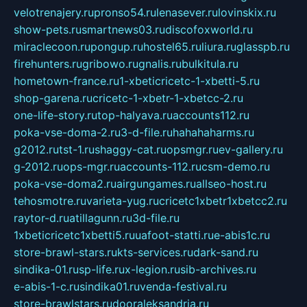
velotrenajery.ru
pronso54.ru
lenasever.ru
lovinskix.ru
show-pets.ru
smartnews03.ru
discofoxworld.ru
miraclecoon.ru
pongup.ru
hostel65.ru
liura.ru
glasspb.ru
firehunters.ru
gribowo.ru
gnalis.ru
bulkitula.ru
hometown-france.ru
1-xbeticricetc-1-xbetti-5.ru
shop-garena.ru
cricetc-1-xbetr-1-xbetcc-2.ru
one-life-story.ru
top-halyava.ru
accounts112.ru
poka-vse-doma-2.ru
3-d-file.ru
hahahaharms.ru
g2012.ru
tst-1.ru
shaggy-cat.ru
opsmgr.ru
ev-gallery.ru
g-2012.ru
ops-mgr.ru
accounts-112.ru
csm-demo.ru
poka-vse-doma2.ru
airgungames.ru
allseo-host.ru
tehosmotre.ru
varieta-yug.ru
cricetc1xbetr1xbetcc2.ru
raytor-d.ru
atillagunn.ru
3d-file.ru
1xbeticricetc1xbetti5.ru
uafoot-statti.ru
e-abis1c.ru
store-brawl-stars.ru
kts-services.ru
dark-sand.ru
sindika-01.ru
sp-life.ru
x-legion.ru
sib-archives.ru
e-abis-1-c.ru
sindika01.ru
venda-festival.ru
store-brawlstars.ru
dooraleksandria.ru