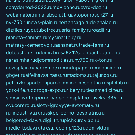
spayderhed-2022.ru
movieone.ru
evro-dez.ru
webamator.ru
ma-absolut1.ru
avtopomosch27.ru
nv-750.ru
news-plain.ru
nertansaga.ru
delanalad.ru
dizfiles.ru
youtubefree.ru
aria-family.ru
roadli.ru
planeta-samara.ru
mysmartbuy.ru
matrasy-kemerovo.ru
ashanet.ru
trade-farm.ru
dotcustoms.ru
domizbrusa9x12spb.ru
autodamp.ru
narasimha.ru
djcommodities.ru
nv750.ru
x-ton.ru
newsplain.ru
cardvoice.ru
modopaper.ru
manunae.ru
gbget.ru
alfeihavsalnassr.ru
madoma.ru
tajuncos.ru
petrovkasports.ru
porno-online-besplatno.ru
splclub.ru
york-life.ru
doroga-expo.ru
ribery.ru
cleanmedicine.ru
slovar-ivrit.ru
porno-video-besplatno.ru
seks-365.ru
ovucontrol.ru
sloty-igrovyye-avtomaty.ru
ru-industriya.ru
russkoe-porno-besplatno.ru
belgorod-day.ru
digilith.ru
pichkurovlab.ru
medic-today.ru
taksu.ru
comp123.ru
don-ykt.ru