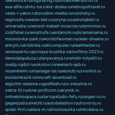
teensvoice.ru
imgsharing.ru
domashnee-porno.ru
eva-elfie.ru
foto-tur.ru
biz-doska.ru
metropoltravel.ru
veslo-i-yakor.ru
borodino-media.ru
rostotsky.ru
regionufa.ru
weiss-bet.ru
zaryna.ru
casinotablet.ru
universalia.ru
remont-mebeli-moscow.ru
termomur.ru
clubfisher.ru
remstirufa.ru
erdamchi.ru
doramamama.ru
muraviovka-park.ru
worldofwoman.ru
clean-dreams.ru
arkrym.ru
kristinita.ru
dircomputer.ru
healthenter.ru
textexperts.ru
pivnaya-kruzhka.ru
kinofilmy-2021.ru
demolalapaluza.ru
tanyavanya.ru
remstir-tolyatti.ru
msdip.ru
jdol.ru
sokolovr.ru
newtech-spb.ru
rezemkleim.ru
massage-tai.ru
seonub.ru
zvonitut.ru
biolisichka24.ru
mncraft-download.ru
algoritm-sistema.ru
godflesh.ru
ru-industria.ru
zebra-tlt.ru
okna-proficom.ru
erynok.ru
onlinekinospace.ru
startupstudio-fefu.ru
zarges-ru.ru
gegenjustizunrecht.ru
autobalashov.ru
utrovortu.ru
spiski-firm.ru
elara-m.ru
kinomusorka.ru
mkcslava.ru