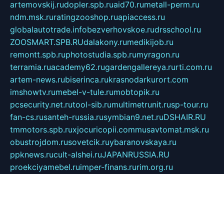
artemovskij.ru
dopler.spb.ru
aid70.ru
metall-perm.ru
ndm.msk.ru
ratingzooshop.ru
apiaccess.ru
globalautotrade.info
bezverhovskoe.ru
drsschool.ru
ZOOSMART.SPB.RU
dalakony.ru
medikijob.ru
remontt.spb.ru
photostudia.spb.ru
myragon.ru
terramia.ru
academy62.ru
gardengallereya.ru
rti.com.ru
artem-news.ru
biserinca.ru
krasnodarkurort.com
imshowtv.ru
mebel-v-tule.ru
mobtopik.ru
pcsecurity.net.ru
tool-sib.ru
multimetrunit.ru
sp-tour.ru
fan-cs.ru
santeh-russia.ru
symbian9.net.ru
DSHAIR.RU
tmmotors.spb.ru
xjocuricopii.com
musavtomat.msk.ru
obustrojdom.ru
sovetcik.ru
ybaranovskaya.ru
ppknews.ru
cult-alshei.ru
JAPANRUSSIA.RU
proekciyamebel.ru
imper-finans.ru
rim.org.ru
glamourai.ru
brassminus.ru
zabor-pro.ru
ftn.pp.ru
dorogoe58.ru
laimengpacker.ru
kuzova-zapchasti.ru
sageerp.ru
taxodrom.ru
dsrazvitie.ru
hardcity.net.ru
ratinghomegames.ru
topservice25.ru
gubernyan.ru