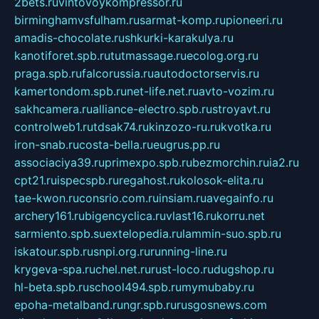
2bets.ru
vintovoykompressor.ru
birminghamvsfulham.ru
sarmat-komp.ru
pioneeri.ru
amadis-chocolate.ru
shkurki-karakulya.ru
kanotiforet.spb.ru
tutmassage.ru
ecolog.org.ru
praga.spb.ru
falcorussia.ru
autodoctorservis.ru
kamertondom.spb.ru
net-life.net.ru
avto-vozim.ru
sakhcamera.ru
alliance-electro.spb.ru
stroyavt.ru
controlweb1.ru
tdsak74.ru
kinzozo-ru.ru
kvotka.ru
iron-snab.ru
costa-bella.ru
eugrus.pp.ru
associaciya39.ru
primexpo.spb.ru
bezmorchin.ru
ia2.ru
cpt21.ru
ispecspb.ru
regahost.ru
kolosok-elita.ru
tae-kwon.ru
consrio.com.ru
insiam.ru
avegainfo.ru
archery161.ru
bigencyclica.ru
vlast16.ru
korru.net
sarmiento.spb.su
extelopedia.ru
lammin-suo.spb.ru
iskatour.spb.ru
snpi.org.ru
running-line.ru
krygeva-spa.ru
chel.net.ru
rust-loco.ru
dugshop.ru
hl-beta.spb.ru
school494.spb.ru
mymubaby.ru
epoha-metalband.ru
ngr.spb.ru
rusgosnews.com