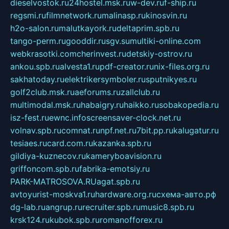
dieselvostok.ru
24hostel.msk.ru
w-dev.ru
f-ship.ru
regsmi.ru
filmnetwork.ru
malinasp.ru
kinosvin.ru
h2o-salon.ru
malutkayork.ru
deltaprim.spb.ru
tango-perm.ru
gooddir.ru
sgv.su
multiki-online.com
webkrasotki.com
cherinvest.ru
detskiy-ostrov.ru
ankou.spb.ru
alvesta1.ru
pdf-creator.ru
nix-files.org.ru
sakhatoday.ru
elektrikersymboler.ru
sputnikyes.ru
golf2club.msk.ru
aeforums.ru
zallclub.ru
multimodal.msk.ru
habaigry.ru
haikko.ru
sobakopedia.ru
isz-fest.ru
ewnc.info
screensaver-clock.net.ru
volnav.spb.ru
comnat.ru
npf.net.ru
7bit.pp.ru
kalugatur.ru
tesiaes.ru
card.com.ru
kazanka.spb.ru
gildiya-kuznecov.ru
kameryboavision.ru
griffoncom.spb.ru
fabrika-emotsiy.ru
PARK-MATROSOVA.RU
agat.spb.ru
avtoyurist-moskva1.ru
hardware.org.ru
схема-авто.рф
dg-lab.ru
angrup.ru
recruiter.spb.ru
music8.spb.ru
krsk124.ru
kubok.spb.ru
romanofforex.ru