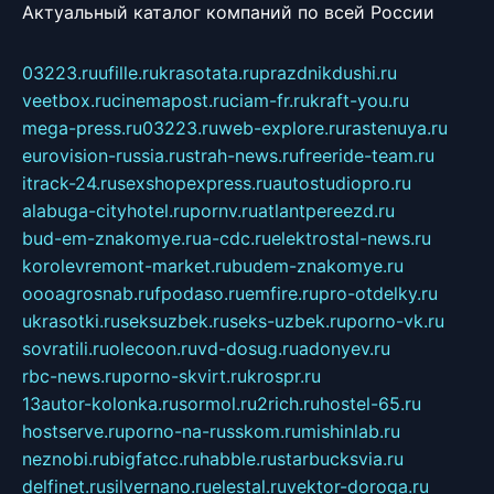
Актуальный каталог компаний по всей России
03223.ru
ufille.ru
krasotata.ru
prazdnikdushi.ru
veetbox.ru
cinemapost.ru
ciam-fr.ru
kraft-you.ru
mega-press.ru
03223.ru
web-explore.ru
rastenuya.ru
eurovision-russia.ru
strah-news.ru
freeride-team.ru
itrack-24.ru
sexshopexpress.ru
autostudiopro.ru
alabuga-cityhotel.ru
pornv.ru
atlantpereezd.ru
bud-em-znakomye.ru
a-cdc.ru
elektrostal-news.ru
korolevremont-market.ru
budem-znakomye.ru
oooagrosnab.ru
fpodaso.ru
emfire.ru
pro-otdelky.ru
ukrasotki.ru
seksuzbek.ru
seks-uzbek.ru
porno-vk.ru
sovratili.ru
olecoon.ru
vd-dosug.ru
adonyev.ru
rbc-news.ru
porno-skvirt.ru
krospr.ru
13autor-kolonka.ru
sormol.ru
2rich.ru
hostel-65.ru
hostserve.ru
porno-na-russkom.ru
mishinlab.ru
neznobi.ru
bigfatcc.ru
habble.ru
starbucksvia.ru
delfinet.ru
silvernano.ru
elestal.ru
vektor-doroga.ru