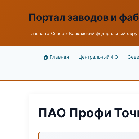
Портал заводов и фа
Главная
»
Северо-Кавказский федеральный окру
🏠 Главная
Центральный ФО
Севе
ПАО Профи То