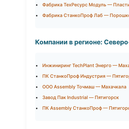
Фабрика ТехРесурс Модуль — Пласти
Фабрика СтанкоПроф Лаб — Порошко
Компании в регионе: Север
Инжиниринг TechPlant Энерго — Мах
ПК СтанкоПроф Индустрия — Пятиго
ООО Assembly Точмаш — Махачкала
Завод Пак Industrial — Пятигорск
ПК Assembly СтанкоПроф — Пятигор