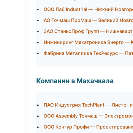
ООО Лаб Industrial — Нижний Новгор
АО Точмаш ПроМаш — Великий Новг
ЗАО СтанкоПроф Групп — Нижневарт
Инжиниринг Мехатроника Энерго — 
Фабрика Металлика ТехРесурс — Пе
Компании в Махачкала
ПАО Индустрия TechPlant — Листо- 
ООО Assembly Точмаш — Электромон
ООО Контур Профи — Проектирование