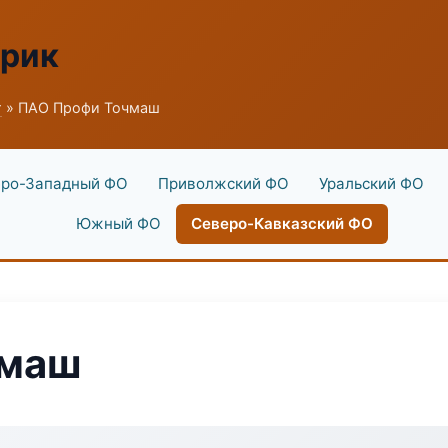
брик
г
» ПАО Профи Точмаш
ро-Западный ФО
Приволжский ФО
Уральский ФО
Южный ФО
Северо-Кавказский ФО
чмаш