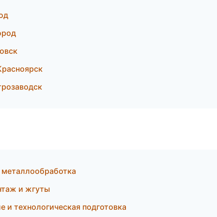
од
ород
овск
Красноярск
трозаводск
и металлообработка
таж и жгуты
 и технологическая подготовка