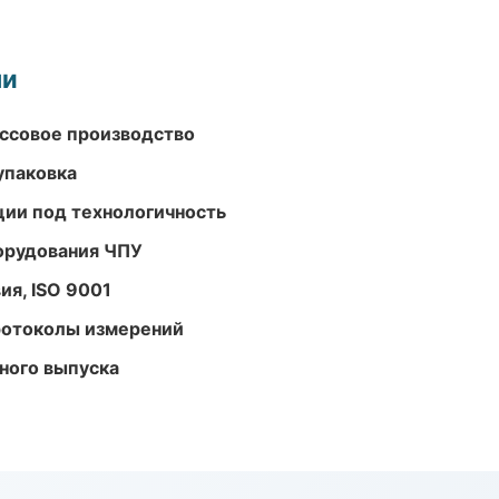
ми
ассовое производство
упаковка
ции под технологичность
орудования ЧПУ
ия, ISO 9001
ротоколы измерений
ного выпуска