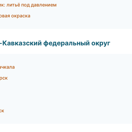
к: литьё под давлением
вая окраска
о-Кавказский федеральный округ
ачкала
рск
ск