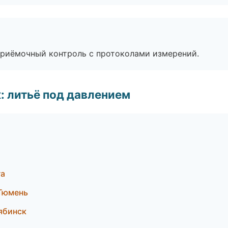
приёмочный контроль с протоколами измерений.
: литьё под давлением
га
 Тюмень
ябинск