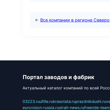
←
Все компании в регионе Северо
Портал заводов и фабрик
Актуальный каталог компаний по всей Рос
03223.ru
ufille.ru
krasotata.ru
prazdnikdushi.ru
v
eurovision-russia.ru
strah-news.ru
freeride-team