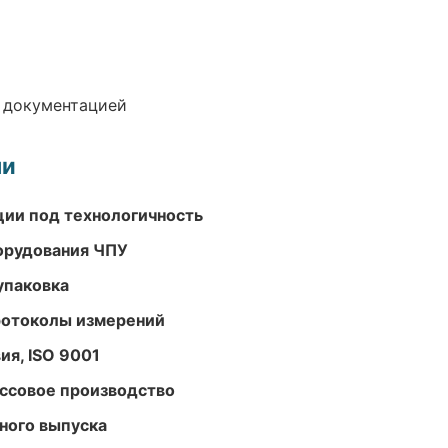
е документацией
ми
ции под технологичность
орудования ЧПУ
упаковка
ротоколы измерений
ия, ISO 9001
ассовое производство
ного выпуска