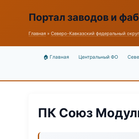
Портал заводов и фа
Главная
»
Северо-Кавказский федеральный окру
🏠 Главная
Центральный ФО
Севе
ПК Союз Модул