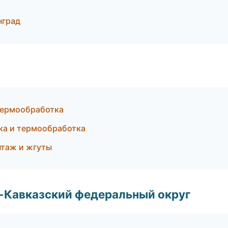
нград
термообработка
ка и термообработка
нтаж и жгуты
о-Кавказский федеральный округ