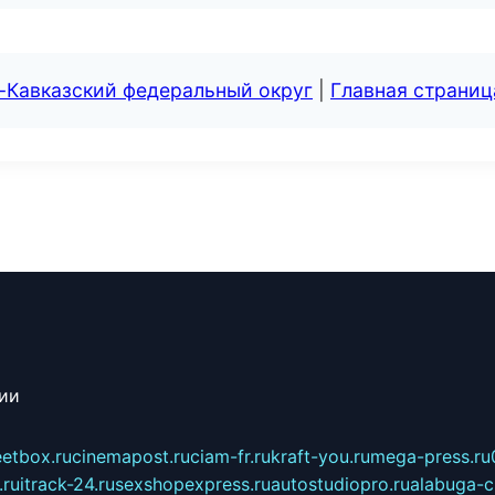
-Кавказский федеральный округ
|
Главная страниц
сии
eetbox.ru
cinemapost.ru
ciam-fr.ru
kraft-you.ru
mega-press.ru
.ru
itrack-24.ru
sexshopexpress.ru
autostudiopro.ru
alabuga-ci