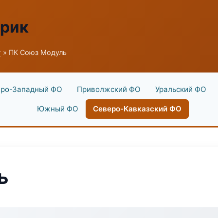
брик
г
» ПК Союз Модуль
ро-Западный ФО
Приволжский ФО
Уральский ФО
Южный ФО
Северо-Кавказский ФО
ь