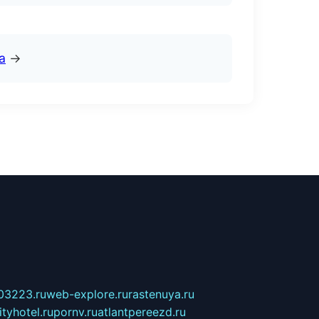
а
→
03223.ru
web-explore.ru
rastenuya.ru
tyhotel.ru
pornv.ru
atlantpereezd.ru