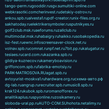
tango-perm.ru
gooddir.ru
sgv.su
multiki-online.com
webkrasotki.com
cherinvest.ru
detskiy-ostrov.ru
ankou.spb.ru
alvesta1.ru
pdf-creator.ru
nix-files.org.ru
sakhatoday.ru
elektrikersymboler.ru
sputnikyes.ru
golf2club.msk.ru
aeforums.ru
zallclub.ru
multimodal.msk.ru
habaigry.ru
haikko.ru
sobakopedia.ru
isz-fest.ru
ewnc.info
screensaver-clock.net.ru
volnav.spb.ru
comnat.ru
npf.net.ru
7bit.pp.ru
kalugatur.ru
tesiaes.ru
card.com.ru
kazanka.spb.ru
gildiya-kuznecov.ru
kameryboavision.ru
griffoncom.spb.ru
fabrika-emotsiy.ru
PARK-MATROSOVA.RU
agat.spb.ru
avtoyurist-moskva1.ru
hardware.org.ru
схема-авто.рф
dg-lab.ru
angrup.ru
recruiter.spb.ru
music8.spb.ru
krsk124.ru
kubok.spb.ru
romanofforex.ru
analitikaplus.ru
spyonline.ru
zosikamery.ru
sloboda-ural.pp.ru
AUTO-COM.SU
hohota.net
alimy.ru