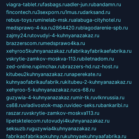
viagra-tablet.ru
fasbags.ru
adler-jun.ru
bandamn.ru
fincontech.ru
3sexporn.ru
1mus.ru
darksand.ru
rebus-toys.ru
minelab-msk.ru
alabuga-cityhotel.ru
medsprawo-4-ka.ru
2864420.ru
blagodarenie-spb.ru
zajmy24.ru
tovudyi-4-kuhnyanazakaz.ru
brazzerscom.ru
medsprawo4ka.ru
xehyroo5kuhnyanazakaz.ru
fabrikayfabrikaefabrika.ru
vskrytie-zamkov-moskva-113.ru
biletnadom.ru
zed-online.ru
pimchax.ru
brazzers-hd.ru
z-host.ru
kitubeu2kuhnyanazakaz.ru
naperekate.ru
kuhnyaofabrikaufabrik.ru
kitubeu-2-kuhnyanazakaz.ru
xehyroo-5-kuhnyanazakaz.ru
cs-68.ru
guzywia-4-kuhnyanazakaz.ru
mir-tk.ru
vlknrussia.ru
cs68.ru
vladivostok-map.ru
video-seks.ru
bankaribi.ru
raszar.ru
vskrytie-zamkov-moskva113.ru
lipetsktelecom.ru
tovudyi4kuhnyanazakaz.ru
seksuzb.ru
guzywia4kuhnyanazakaz.ru
fabrikaofabrikaokuhny.ru
kuhnyaekuhnyaafabrika.ru