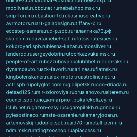
online-z.com
aromat-vostoka.ru
otdelkaexp.ru
mobilvest.ru
bbd.net.ru
mebelshop.msk.ru
smp-forum.ru
bastion-td.ru
kosmoscreative.ru
avrmotors.ru
art-galadesign.ru
tiffany-c.ru
ecostep-samara.ru
d-p.spb.ru
галактика73.рф
sko.com.ru
davitamebel-spb.ru
fotsis.ru
tesiaes.ru
kokoroyari.spb.ru
blesna-kazan.ru
mossilver.ru
lenderoq.ru
sergeydobrin.ru
tochkazvuka.msk.ru
people-of-art.ru
bezzubova.ru
clubtibet.ru
orior-aks.ru
dynamoauto.ru
szk-favorit.ru
carlines.ru
flatnsk.ru
kingbolenskaner.ru
alex-motor.ru
astroline.net.ru
act1.spb.ru
polyglot.com.ru
gidlipetsk.ru
ooo-driada.ru
detsad125.ru
mir-zdoroviya.ru
bruslanovo.ru
siterem.ru
council.spb.ru
лодкипатриот.рф
kafekolizey.ru
iclub.net.ru
gazon-easy.ru
sugarepilekb.ru
grinox.ru
pylesostineco.ru
msts-ozarenie.ru
kameryjooan.ru
artemovskij.ru
dopler.spb.ru
aid70.ru
metall-perm.ru
ndm.msk.ru
ratingzooshop.ru
apiaccess.ru