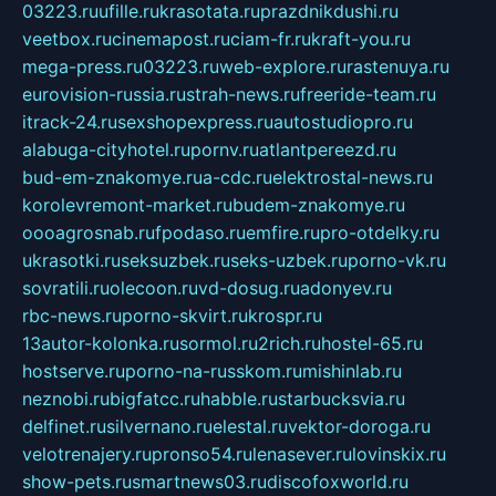
03223.ru
ufille.ru
krasotata.ru
prazdnikdushi.ru
veetbox.ru
cinemapost.ru
ciam-fr.ru
kraft-you.ru
mega-press.ru
03223.ru
web-explore.ru
rastenuya.ru
eurovision-russia.ru
strah-news.ru
freeride-team.ru
itrack-24.ru
sexshopexpress.ru
autostudiopro.ru
alabuga-cityhotel.ru
pornv.ru
atlantpereezd.ru
bud-em-znakomye.ru
a-cdc.ru
elektrostal-news.ru
korolevremont-market.ru
budem-znakomye.ru
oooagrosnab.ru
fpodaso.ru
emfire.ru
pro-otdelky.ru
ukrasotki.ru
seksuzbek.ru
seks-uzbek.ru
porno-vk.ru
sovratili.ru
olecoon.ru
vd-dosug.ru
adonyev.ru
rbc-news.ru
porno-skvirt.ru
krospr.ru
13autor-kolonka.ru
sormol.ru
2rich.ru
hostel-65.ru
hostserve.ru
porno-na-russkom.ru
mishinlab.ru
neznobi.ru
bigfatcc.ru
habble.ru
starbucksvia.ru
delfinet.ru
silvernano.ru
elestal.ru
vektor-doroga.ru
velotrenajery.ru
pronso54.ru
lenasever.ru
lovinskix.ru
show-pets.ru
smartnews03.ru
discofoxworld.ru