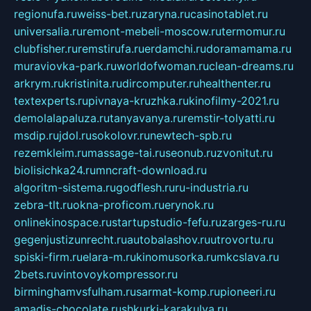
regionufa.ru
weiss-bet.ru
zaryna.ru
casinotablet.ru
universalia.ru
remont-mebeli-moscow.ru
termomur.ru
clubfisher.ru
remstirufa.ru
erdamchi.ru
doramamama.ru
muraviovka-park.ru
worldofwoman.ru
clean-dreams.ru
arkrym.ru
kristinita.ru
dircomputer.ru
healthenter.ru
textexperts.ru
pivnaya-kruzhka.ru
kinofilmy-2021.ru
demolalapaluza.ru
tanyavanya.ru
remstir-tolyatti.ru
msdip.ru
jdol.ru
sokolovr.ru
newtech-spb.ru
rezemkleim.ru
massage-tai.ru
seonub.ru
zvonitut.ru
biolisichka24.ru
mncraft-download.ru
algoritm-sistema.ru
godflesh.ru
ru-industria.ru
zebra-tlt.ru
okna-proficom.ru
erynok.ru
onlinekinospace.ru
startupstudio-fefu.ru
zarges-ru.ru
gegenjustizunrecht.ru
autobalashov.ru
utrovortu.ru
spiski-firm.ru
elara-m.ru
kinomusorka.ru
mkcslava.ru
2bets.ru
vintovoykompressor.ru
birminghamvsfulham.ru
sarmat-komp.ru
pioneeri.ru
amadis-chocolate.ru
shkurki-karakulya.ru