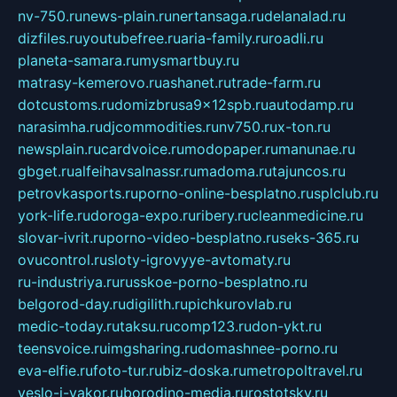
nv-750.ru
news-plain.ru
nertansaga.ru
delanalad.ru
dizfiles.ru
youtubefree.ru
aria-family.ru
roadli.ru
planeta-samara.ru
mysmartbuy.ru
matrasy-kemerovo.ru
ashanet.ru
trade-farm.ru
dotcustoms.ru
domizbrusa9x12spb.ru
autodamp.ru
narasimha.ru
djcommodities.ru
nv750.ru
x-ton.ru
newsplain.ru
cardvoice.ru
modopaper.ru
manunae.ru
gbget.ru
alfeihavsalnassr.ru
madoma.ru
tajuncos.ru
petrovkasports.ru
porno-online-besplatno.ru
splclub.ru
york-life.ru
doroga-expo.ru
ribery.ru
cleanmedicine.ru
slovar-ivrit.ru
porno-video-besplatno.ru
seks-365.ru
ovucontrol.ru
sloty-igrovyye-avtomaty.ru
ru-industriya.ru
russkoe-porno-besplatno.ru
belgorod-day.ru
digilith.ru
pichkurovlab.ru
medic-today.ru
taksu.ru
comp123.ru
don-ykt.ru
teensvoice.ru
imgsharing.ru
domashnee-porno.ru
eva-elfie.ru
foto-tur.ru
biz-doska.ru
metropoltravel.ru
veslo-i-yakor.ru
borodino-media.ru
rostotsky.ru