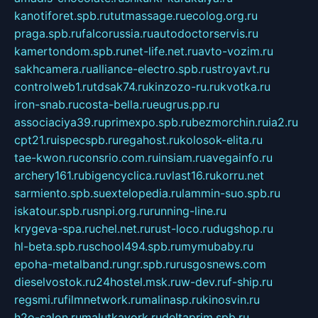
kanotiforet.spb.ru
tutmassage.ru
ecolog.org.ru
praga.spb.ru
falcorussia.ru
autodoctorservis.ru
kamertondom.spb.ru
net-life.net.ru
avto-vozim.ru
sakhcamera.ru
alliance-electro.spb.ru
stroyavt.ru
controlweb1.ru
tdsak74.ru
kinzozo-ru.ru
kvotka.ru
iron-snab.ru
costa-bella.ru
eugrus.pp.ru
associaciya39.ru
primexpo.spb.ru
bezmorchin.ru
ia2.ru
cpt21.ru
ispecspb.ru
regahost.ru
kolosok-elita.ru
tae-kwon.ru
consrio.com.ru
insiam.ru
avegainfo.ru
archery161.ru
bigencyclica.ru
vlast16.ru
korru.net
sarmiento.spb.su
extelopedia.ru
lammin-suo.spb.ru
iskatour.spb.ru
snpi.org.ru
running-line.ru
krygeva-spa.ru
chel.net.ru
rust-loco.ru
dugshop.ru
hl-beta.spb.ru
school494.spb.ru
mymubaby.ru
epoha-metalband.ru
ngr.spb.ru
rusgosnews.com
dieselvostok.ru
24hostel.msk.ru
w-dev.ru
f-ship.ru
regsmi.ru
filmnetwork.ru
malinasp.ru
kinosvin.ru
h2o-salon.ru
malutkayork.ru
deltaprim.spb.ru