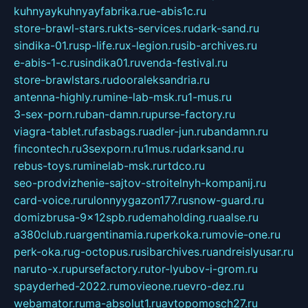
kuhnyaykuhnyayfabrika.ru
e-abis1c.ru
store-brawl-stars.ru
kts-services.ru
dark-sand.ru
sindika-01.ru
sp-life.ru
x-legion.ru
sib-archives.ru
e-abis-1-c.ru
sindika01.ru
venda-festival.ru
store-brawlstars.ru
dooraleksandria.ru
antenna-highly.ru
mine-lab-msk.ru
1-mus.ru
3-sex-porn.ru
ban-damn.ru
purse-factory.ru
viagra-tablet.ru
fasbags.ru
adler-jun.ru
bandamn.ru
fincontech.ru
3sexporn.ru
1mus.ru
darksand.ru
rebus-toys.ru
minelab-msk.ru
rtdco.ru
seo-prodvizhenie-sajtov-stroitelnyh-kompanij.ru
card-voice.ru
rulonnyygazon177.ru
snow-guard.ru
domizbrusa-9x12spb.ru
demaholding.ru
aalse.ru
a380club.ru
argentinamia.ru
perkoka.ru
movie-one.ru
perk-oka.ru
g-octopus.ru
sibarchives.ru
andreislyusar.ru
naruto-x.ru
pursefactory.ru
tor-lyubov-i-grom.ru
spayderhed-2022.ru
movieone.ru
evro-dez.ru
webamator.ru
ma-absolut1.ru
avtopomosch27.ru