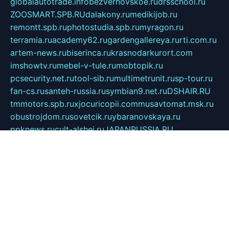
globalautotrade.info
bezverhovskoe.ru
drsschool.ru
ZOOSMART.SPB.RU
dalakony.ru
medikijob.ru
remontt.spb.ru
photostudia.spb.ru
myragon.ru
terramia.ru
academy62.ru
gardengallereya.ru
rti.com.ru
artem-news.ru
biserinca.ru
krasnodarkurort.com
imshowtv.ru
mebel-v-tule.ru
mobtopik.ru
pcsecurity.net.ru
tool-sib.ru
multimetrunit.ru
sp-tour.ru
fan-cs.ru
santeh-russia.ru
symbian9.net.ru
DSHAIR.RU
tmmotors.spb.ru
xjocuricopii.com
musavtomat.msk.ru
obustrojdom.ru
sovetcik.ru
ybaranovskaya.ru
ppknews.ru
cult-alshei.ru
JAPANRUSSIA.RU
proekciyamebel.ru
imper-finans.ru
rim.org.ru
glamourai.ru
brassminus.ru
zabor-pro.ru
ftn.pp.ru
dorogoe58.ru
laimengpacker.ru
kuzova-zapchasti.ru
sageerp.ru
taxodrom.ru
dsrazvitie.ru
hardcity.net.ru
ratinghomegames.ru
topservice25.ru
gubernyan.ru
gtglasslined.ru
ii4.ru
tssport.spb.ru
andorra24.com
blackwallstreet.ru
oboimos.ru
optim-doors.com.ru