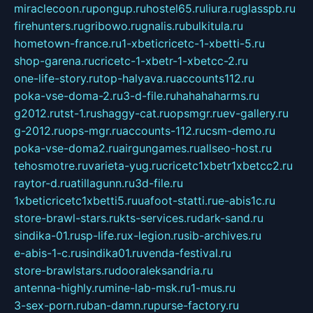
miraclecoon.ru
pongup.ru
hostel65.ru
liura.ru
glasspb.ru
firehunters.ru
gribowo.ru
gnalis.ru
bulkitula.ru
hometown-france.ru
1-xbeticricetc-1-xbetti-5.ru
shop-garena.ru
cricetc-1-xbetr-1-xbetcc-2.ru
one-life-story.ru
top-halyava.ru
accounts112.ru
poka-vse-doma-2.ru
3-d-file.ru
hahahaharms.ru
g2012.ru
tst-1.ru
shaggy-cat.ru
opsmgr.ru
ev-gallery.ru
g-2012.ru
ops-mgr.ru
accounts-112.ru
csm-demo.ru
poka-vse-doma2.ru
airgungames.ru
allseo-host.ru
tehosmotre.ru
varieta-yug.ru
cricetc1xbetr1xbetcc2.ru
raytor-d.ru
atillagunn.ru
3d-file.ru
1xbeticricetc1xbetti5.ru
uafoot-statti.ru
e-abis1c.ru
store-brawl-stars.ru
kts-services.ru
dark-sand.ru
sindika-01.ru
sp-life.ru
x-legion.ru
sib-archives.ru
e-abis-1-c.ru
sindika01.ru
venda-festival.ru
store-brawlstars.ru
dooraleksandria.ru
antenna-highly.ru
mine-lab-msk.ru
1-mus.ru
3-sex-porn.ru
ban-damn.ru
purse-factory.ru