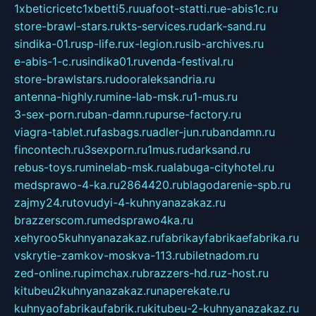
1xbeticricetc1xbetti5.ru
uafoot-statti.ru
e-abis1c.ru
store-brawl-stars.ru
kts-services.ru
dark-sand.ru
sindika-01.ru
sp-life.ru
x-legion.ru
sib-archives.ru
e-abis-1-c.ru
sindika01.ru
venda-festival.ru
store-brawlstars.ru
dooraleksandria.ru
antenna-highly.ru
mine-lab-msk.ru
1-mus.ru
3-sex-porn.ru
ban-damn.ru
purse-factory.ru
viagra-tablet.ru
fasbags.ru
adler-jun.ru
bandamn.ru
fincontech.ru
3sexporn.ru
1mus.ru
darksand.ru
rebus-toys.ru
minelab-msk.ru
alabuga-cityhotel.ru
medsprawo-4-ka.ru
2864420.ru
blagodarenie-spb.ru
zajmy24.ru
tovudyi-4-kuhnyanazakaz.ru
brazzerscom.ru
medsprawo4ka.ru
xehyroo5kuhnyanazakaz.ru
fabrikayfabrikaefabrika.ru
vskrytie-zamkov-moskva-113.ru
biletnadom.ru
zed-online.ru
pimchax.ru
brazzers-hd.ru
z-host.ru
kitubeu2kuhnyanazakaz.ru
naperekate.ru
kuhnyaofabrikaufabrik.ru
kitubeu-2-kuhnyanazakaz.ru