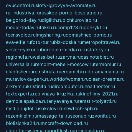
ovucontrol.ru
sloty-igrovyye-avtomaty.ru
ru-industriya.ru
russkoe-porno-besplatno.ru
belgorod-day.ru
digilith.ru
pichkurovlab.ru
medic-today.ru
taksu.ru
comp123.ru
don-ykt.ru
teensvoice.ru
imgsharing.ru
domashnee-porno.ru
eva-elfie.ru
foto-tur.ru
biz-doska.ru
metropoltravel.ru
veslo-i-yakor.ru
borodino-media.ru
rostotsky.ru
regionufa.ru
weiss-bet.ru
zaryna.ru
casinotablet.ru
universalia.ru
remont-mebeli-moscow.ru
termomur.ru
clubfisher.ru
remstirufa.ru
erdamchi.ru
doramamama.ru
muraviovka-park.ru
worldofwoman.ru
clean-dreams.ru
arkrym.ru
kristinita.ru
dircomputer.ru
healthenter.ru
textexperts.ru
pivnaya-kruzhka.ru
kinofilmy-2021.ru
demolalapaluza.ru
tanyavanya.ru
remstir-tolyatti.ru
msdip.ru
jdol.ru
sokolovr.ru
newtech-spb.ru
rezemkleim.ru
massage-tai.ru
seonub.ru
zvonitut.ru
biolisichka24.ru
mncraft-download.ru
algoritm-sistema.ru
godflesh.ru
ru-industria.ru