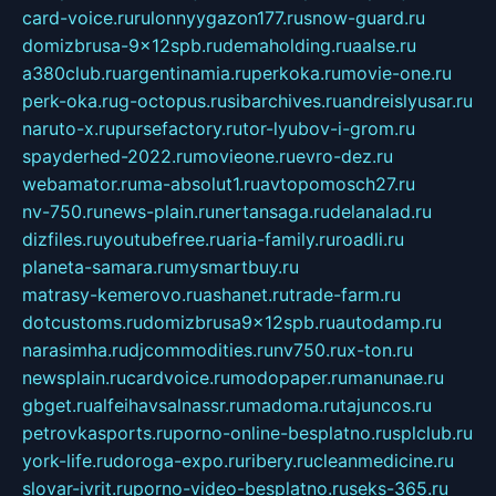
card-voice.ru
rulonnyygazon177.ru
snow-guard.ru
domizbrusa-9x12spb.ru
demaholding.ru
aalse.ru
a380club.ru
argentinamia.ru
perkoka.ru
movie-one.ru
perk-oka.ru
g-octopus.ru
sibarchives.ru
andreislyusar.ru
naruto-x.ru
pursefactory.ru
tor-lyubov-i-grom.ru
spayderhed-2022.ru
movieone.ru
evro-dez.ru
webamator.ru
ma-absolut1.ru
avtopomosch27.ru
nv-750.ru
news-plain.ru
nertansaga.ru
delanalad.ru
dizfiles.ru
youtubefree.ru
aria-family.ru
roadli.ru
planeta-samara.ru
mysmartbuy.ru
matrasy-kemerovo.ru
ashanet.ru
trade-farm.ru
dotcustoms.ru
domizbrusa9x12spb.ru
autodamp.ru
narasimha.ru
djcommodities.ru
nv750.ru
x-ton.ru
newsplain.ru
cardvoice.ru
modopaper.ru
manunae.ru
gbget.ru
alfeihavsalnassr.ru
madoma.ru
tajuncos.ru
petrovkasports.ru
porno-online-besplatno.ru
splclub.ru
york-life.ru
doroga-expo.ru
ribery.ru
cleanmedicine.ru
slovar-ivrit.ru
porno-video-besplatno.ru
seks-365.ru