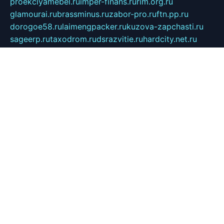
proekciyamebel.ru
imper-finans.ru
rim.org.ru
glamourai.ru
brassminus.ru
zabor-pro.ru
ftn.pp.ru
dorogoe58.ru
laimengpacker.ru
kuzova-zapchasti.ru
sageerp.ru
taxodrom.ru
dsrazvitie.ru
hardcity.net.ru
ratinghomegames.ru
topservice25.ru
gubernyan.ru
gtglasslined.ru
ii4.ru
tssport.spb.ru
andorra24.com
blackwallstreet.ru
oboimos.ru
optim-doors.com.ru
ikuch.ru
nycr.org.ru
npa21.ru
vremya-ch.spb.ru
desert000.ru
ivtorgi.ru
ifiori.ru
catalog-statei.ru
dcv.org.ru
spetsmaster174.ru
ipkameryhiseeu.ru
dum26.ru
ruspol.spb.ru
fr-opendp.ru
kam-solnyshko.ru
cheyenne-arapaho.ru
sevzapmetal.spb.ru
ted-lapidus.spb.ru
parasite-eliminator.ru
sigma-complete.ru
modernworld.ru
dama-moda.ru
eholot-group.ru
sk-nvkz.ru
DRONGOLD.RU
democratia2.ru
i-farmer.ru
mass-sport.org
jablonex.spb.ru
bookmess.ru
linkword.ru
refineua.com.ru
cs-spec.net.ru
altay-mebel.ru