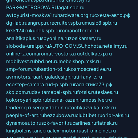
PARK-MATROSOVA.RU
agat.spb.ru
avtoyurist-moskva1.ru
hardware.org.ru
схема-авто.рф
dg-lab.ru
angrup.ru
recruiter.spb.ru
music8.spb.ru
krsk124.ru
kubok.spb.ru
romanofforex.ru
analitikaplus.ru
spyonline.ru
zosikamery.ru
sloboda-ural.pp.ru
AUTO-COM.SU
hohota.net
alimy.ru
online-z.com
aromat-vostoka.ru
otdelkaexp.ru
mobilvest.ru
bbd.net.ru
mebelshop.msk.ru
smp-forum.ru
bastion-td.ru
kosmoscreative.ru
avrmotors.ru
art-galadesign.ru
tiffany-c.ru
ecostep-samara.ru
d-p.spb.ru
галактика73.рф
sko.com.ru
davitamebel-spb.ru
fotsis.ru
tesiaes.ru
kokoroyari.spb.ru
blesna-kazan.ru
mossilver.ru
lenderoq.ru
sergeydobrin.ru
tochkazvuka.msk.ru
people-of-art.ru
bezzubova.ru
clubtibet.ru
orior-aks.ru
dynamoauto.ru
szk-favorit.ru
carlines.ru
flatnsk.ru
kingbolenskaner.ru
alex-motor.ru
astroline.net.ru