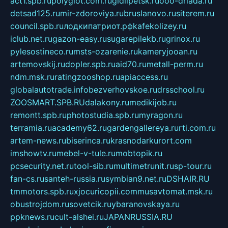
act1.spb.ru
polyglot.com.ru
gidlipetsk.ru
ooo-driada.ru
detsad125.ru
mir-zdoroviya.ru
bruslanovo.ru
siterem.ru
council.spb.ru
лодкипатриот.рф
kafekolizey.ru
iclub.net.ru
gazon-easy.ru
sugarepilekb.ru
grinox.ru
pylesostineco.ru
msts-ozarenie.ru
kameryjooan.ru
artemovskij.ru
dopler.spb.ru
aid70.ru
metall-perm.ru
ndm.msk.ru
ratingzooshop.ru
apiaccess.ru
globalautotrade.info
bezverhovskoe.ru
drsschool.ru
ZOOSMART.SPB.RU
dalakony.ru
medikijob.ru
remontt.spb.ru
photostudia.spb.ru
myragon.ru
terramia.ru
academy62.ru
gardengallereya.ru
rti.com.ru
artem-news.ru
biserinca.ru
krasnodarkurort.com
imshowtv.ru
mebel-v-tule.ru
mobtopik.ru
pcsecurity.net.ru
tool-sib.ru
multimetrunit.ru
sp-tour.ru
fan-cs.ru
santeh-russia.ru
symbian9.net.ru
DSHAIR.RU
tmmotors.spb.ru
xjocuricopii.com
musavtomat.msk.ru
obustrojdom.ru
sovetcik.ru
ybaranovskaya.ru
ppknews.ru
cult-alshei.ru
JAPANRUSSIA.RU