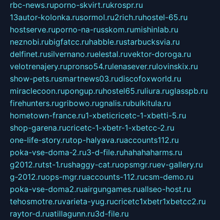
rbc-news.ru
porno-skvirt.ru
krospr.ru
13autor-kolonka.ru
sormol.ru
2rich.ru
hostel-65.ru
hostserve.ru
porno-na-russkom.ru
mishinlab.ru
neznobi.ru
bigfatcc.ru
habble.ru
starbucksvia.ru
delfinet.ru
silvernano.ru
elestal.ru
vektor-doroga.ru
velotrenajery.ru
pronso54.ru
lenasever.ru
lovinskix.ru
show-pets.ru
smartnews03.ru
discofoxworld.ru
miraclecoon.ru
pongup.ru
hostel65.ru
liura.ru
glasspb.ru
firehunters.ru
gribowo.ru
gnalis.ru
bulkitula.ru
hometown-france.ru
1-xbeticricetc-1-xbetti-5.ru
shop-garena.ru
cricetc-1-xbetr-1-xbetcc-2.ru
one-life-story.ru
top-halyava.ru
accounts112.ru
poka-vse-doma-2.ru
3-d-file.ru
hahahaharms.ru
g2012.ru
tst-1.ru
shaggy-cat.ru
opsmgr.ru
ev-gallery.ru
g-2012.ru
ops-mgr.ru
accounts-112.ru
csm-demo.ru
poka-vse-doma2.ru
airgungames.ru
allseo-host.ru
tehosmotre.ru
varieta-yug.ru
cricetc1xbetr1xbetcc2.ru
raytor-d.ru
atillagunn.ru
3d-file.ru