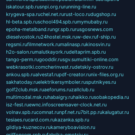
iskatour.spb.ru
snpi.org.ru
running-line.ru
krygeva-spa.ru
chel.net.ru
rust-loco.ru
dugshop.ru
hl-beta.spb.ru
school494.spb.ru
mymubaby.ru
epoha-metalband.ru
ngr.spb.ru
rusgosnews.com
dieselvostok.ru
24hostel.msk.ru
w-dev.ru
f-ship.ru
regsmi.ru
filmnetwork.ru
malinasp.ru
kinosvin.ru
h2o-salon.ru
malutkayork.ru
deltaprim.spb.ru
tango-perm.ru
gooddir.ru
sgv.su
multiki-online.com
webkrasotki.com
cherinvest.ru
detskiy-ostrov.ru
ankou.spb.ru
alvesta1.ru
pdf-creator.ru
nix-files.org.ru
sakhatoday.ru
elektrikersymboler.ru
sputnikyes.ru
golf2club.msk.ru
aeforums.ru
zallclub.ru
multimodal.msk.ru
habaigry.ru
haikko.ru
sobakopedia.ru
isz-fest.ru
ewnc.info
screensaver-clock.net.ru
volnav.spb.ru
comnat.ru
npf.net.ru
7bit.pp.ru
kalugatur.ru
tesiaes.ru
card.com.ru
kazanka.spb.ru
gildiya-kuznecov.ru
kameryboavision.ru
griffoncom.spb.ru
fabrika-emotsiy.ru