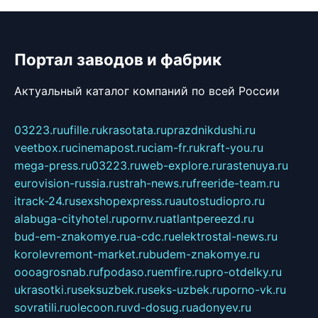
Портал заводов и фабрик
Актуальный каталог компаний по всей России
03223.ru
ufille.ru
krasotata.ru
prazdnikdushi.ru
veetbox.ru
cinemapost.ru
ciam-fr.ru
kraft-you.ru
mega-press.ru
03223.ru
web-explore.ru
rastenuya.ru
eurovision-russia.ru
strah-news.ru
freeride-team.ru
itrack-24.ru
sexshopexpress.ru
autostudiopro.ru
alabuga-cityhotel.ru
pornv.ru
atlantpereezd.ru
bud-em-znakomye.ru
a-cdc.ru
elektrostal-news.ru
korolevremont-market.ru
budem-znakomye.ru
oooagrosnab.ru
fpodaso.ru
emfire.ru
pro-otdelky.ru
ukrasotki.ru
seksuzbek.ru
seks-uzbek.ru
porno-vk.ru
sovratili.ru
olecoon.ru
vd-dosug.ru
adonyev.ru