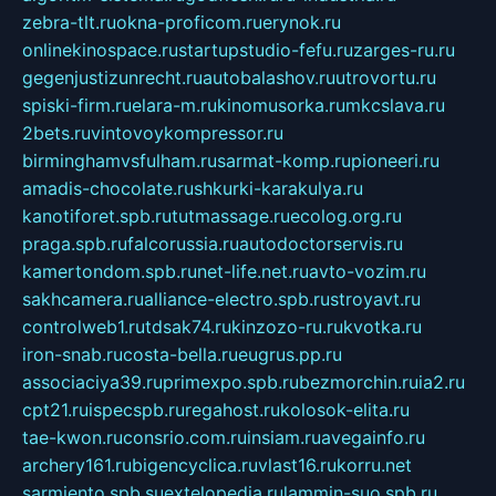
zebra-tlt.ru
okna-proficom.ru
erynok.ru
onlinekinospace.ru
startupstudio-fefu.ru
zarges-ru.ru
gegenjustizunrecht.ru
autobalashov.ru
utrovortu.ru
spiski-firm.ru
elara-m.ru
kinomusorka.ru
mkcslava.ru
2bets.ru
vintovoykompressor.ru
birminghamvsfulham.ru
sarmat-komp.ru
pioneeri.ru
amadis-chocolate.ru
shkurki-karakulya.ru
kanotiforet.spb.ru
tutmassage.ru
ecolog.org.ru
praga.spb.ru
falcorussia.ru
autodoctorservis.ru
kamertondom.spb.ru
net-life.net.ru
avto-vozim.ru
sakhcamera.ru
alliance-electro.spb.ru
stroyavt.ru
controlweb1.ru
tdsak74.ru
kinzozo-ru.ru
kvotka.ru
iron-snab.ru
costa-bella.ru
eugrus.pp.ru
associaciya39.ru
primexpo.spb.ru
bezmorchin.ru
ia2.ru
cpt21.ru
ispecspb.ru
regahost.ru
kolosok-elita.ru
tae-kwon.ru
consrio.com.ru
insiam.ru
avegainfo.ru
archery161.ru
bigencyclica.ru
vlast16.ru
korru.net
sarmiento.spb.su
extelopedia.ru
lammin-suo.spb.ru