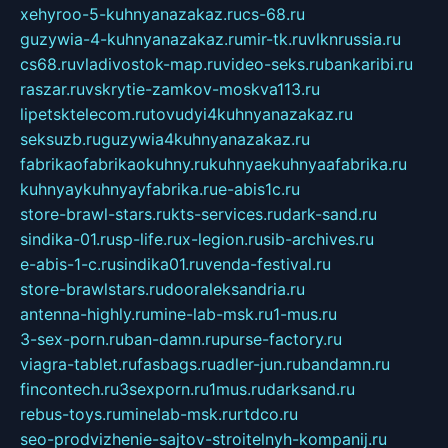
xehyroo-5-kuhnyanazakaz.ru
cs-68.ru
guzywia-4-kuhnyanazakaz.ru
mir-tk.ru
vlknrussia.ru
cs68.ru
vladivostok-map.ru
video-seks.ru
bankaribi.ru
raszar.ru
vskrytie-zamkov-moskva113.ru
lipetsktelecom.ru
tovudyi4kuhnyanazakaz.ru
seksuzb.ru
guzywia4kuhnyanazakaz.ru
fabrikaofabrikaokuhny.ru
kuhnyaekuhnyaafabrika.ru
kuhnyaykuhnyayfabrika.ru
e-abis1c.ru
store-brawl-stars.ru
kts-services.ru
dark-sand.ru
sindika-01.ru
sp-life.ru
x-legion.ru
sib-archives.ru
e-abis-1-c.ru
sindika01.ru
venda-festival.ru
store-brawlstars.ru
dooraleksandria.ru
antenna-highly.ru
mine-lab-msk.ru
1-mus.ru
3-sex-porn.ru
ban-damn.ru
purse-factory.ru
viagra-tablet.ru
fasbags.ru
adler-jun.ru
bandamn.ru
fincontech.ru
3sexporn.ru
1mus.ru
darksand.ru
rebus-toys.ru
minelab-msk.ru
rtdco.ru
seo-prodvizhenie-sajtov-stroitelnyh-kompanij.ru