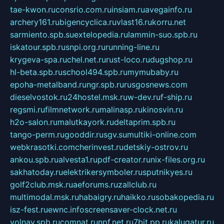
tae-kwon.ru
consrio.com.ru
insiam.ru
avegainfo.ru
archery161.ru
bigencyclica.ru
vlast16.ru
korru.net
sarmiento.spb.su
extelopedia.ru
lammin-suo.spb.ru
iskatour.spb.ru
snpi.org.ru
running-line.ru
krygeva-spa.ru
chel.net.ru
rust-loco.ru
dugshop.ru
hl-beta.spb.ru
school494.spb.ru
mymubaby.ru
epoha-metalband.ru
ngr.spb.ru
rusgosnews.com
dieselvostok.ru
24hostel.msk.ru
w-dev.ru
f-ship.ru
regsmi.ru
filmnetwork.ru
malinasp.ru
kinosvin.ru
h2o-salon.ru
malutkayork.ru
deltaprim.spb.ru
tango-perm.ru
gooddir.ru
sgv.su
multiki-online.com
webkrasotki.com
cherinvest.ru
detskiy-ostrov.ru
ankou.spb.ru
alvesta1.ru
pdf-creator.ru
nix-files.org.ru
sakhatoday.ru
elektrikersymboler.ru
sputnikyes.ru
golf2club.msk.ru
aeforums.ru
zallclub.ru
multimodal.msk.ru
habaigry.ru
haikko.ru
sobakopedia.ru
isz-fest.ru
ewnc.info
screensaver-clock.net.ru
volnav.spb.ru
comnat.ru
npf.net.ru
7bit.pp.ru
kalugatur.ru