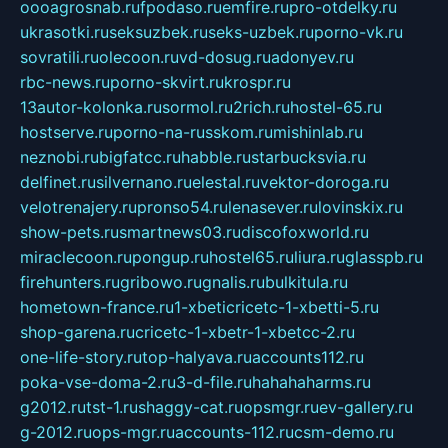
oooagrosnab.ru
fpodaso.ru
emfire.ru
pro-otdelky.ru
ukrasotki.ru
seksuzbek.ru
seks-uzbek.ru
porno-vk.ru
sovratili.ru
olecoon.ru
vd-dosug.ru
adonyev.ru
rbc-news.ru
porno-skvirt.ru
krospr.ru
13autor-kolonka.ru
sormol.ru
2rich.ru
hostel-65.ru
hostserve.ru
porno-na-russkom.ru
mishinlab.ru
neznobi.ru
bigfatcc.ru
habble.ru
starbucksvia.ru
delfinet.ru
silvernano.ru
elestal.ru
vektor-doroga.ru
velotrenajery.ru
pronso54.ru
lenasever.ru
lovinskix.ru
show-pets.ru
smartnews03.ru
discofoxworld.ru
miraclecoon.ru
pongup.ru
hostel65.ru
liura.ru
glasspb.ru
firehunters.ru
gribowo.ru
gnalis.ru
bulkitula.ru
hometown-france.ru
1-xbeticricetc-1-xbetti-5.ru
shop-garena.ru
cricetc-1-xbetr-1-xbetcc-2.ru
one-life-story.ru
top-halyava.ru
accounts112.ru
poka-vse-doma-2.ru
3-d-file.ru
hahahaharms.ru
g2012.ru
tst-1.ru
shaggy-cat.ru
opsmgr.ru
ev-gallery.ru
g-2012.ru
ops-mgr.ru
accounts-112.ru
csm-demo.ru