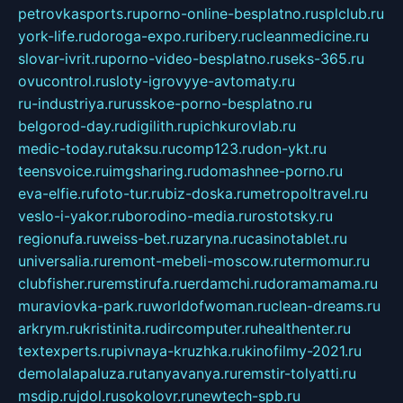
petrovkasports.ru
porno-online-besplatno.ru
splclub.ru
york-life.ru
doroga-expo.ru
ribery.ru
cleanmedicine.ru
slovar-ivrit.ru
porno-video-besplatno.ru
seks-365.ru
ovucontrol.ru
sloty-igrovyye-avtomaty.ru
ru-industriya.ru
russkoe-porno-besplatno.ru
belgorod-day.ru
digilith.ru
pichkurovlab.ru
medic-today.ru
taksu.ru
comp123.ru
don-ykt.ru
teensvoice.ru
imgsharing.ru
domashnee-porno.ru
eva-elfie.ru
foto-tur.ru
biz-doska.ru
metropoltravel.ru
veslo-i-yakor.ru
borodino-media.ru
rostotsky.ru
regionufa.ru
weiss-bet.ru
zaryna.ru
casinotablet.ru
universalia.ru
remont-mebeli-moscow.ru
termomur.ru
clubfisher.ru
remstirufa.ru
erdamchi.ru
doramamama.ru
muraviovka-park.ru
worldofwoman.ru
clean-dreams.ru
arkrym.ru
kristinita.ru
dircomputer.ru
healthenter.ru
textexperts.ru
pivnaya-kruzhka.ru
kinofilmy-2021.ru
demolalapaluza.ru
tanyavanya.ru
remstir-tolyatti.ru
msdip.ru
jdol.ru
sokolovr.ru
newtech-spb.ru