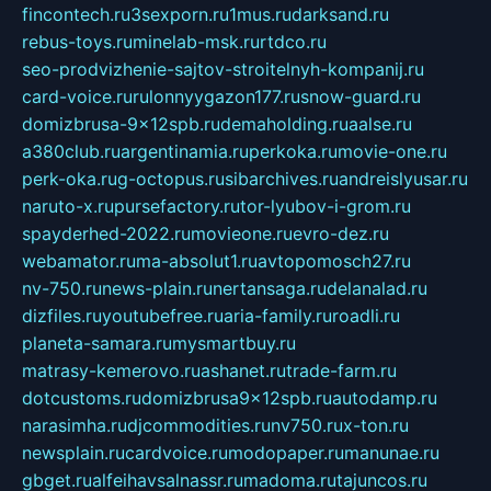
fincontech.ru
3sexporn.ru
1mus.ru
darksand.ru
rebus-toys.ru
minelab-msk.ru
rtdco.ru
seo-prodvizhenie-sajtov-stroitelnyh-kompanij.ru
card-voice.ru
rulonnyygazon177.ru
snow-guard.ru
domizbrusa-9x12spb.ru
demaholding.ru
aalse.ru
a380club.ru
argentinamia.ru
perkoka.ru
movie-one.ru
perk-oka.ru
g-octopus.ru
sibarchives.ru
andreislyusar.ru
naruto-x.ru
pursefactory.ru
tor-lyubov-i-grom.ru
spayderhed-2022.ru
movieone.ru
evro-dez.ru
webamator.ru
ma-absolut1.ru
avtopomosch27.ru
nv-750.ru
news-plain.ru
nertansaga.ru
delanalad.ru
dizfiles.ru
youtubefree.ru
aria-family.ru
roadli.ru
planeta-samara.ru
mysmartbuy.ru
matrasy-kemerovo.ru
ashanet.ru
trade-farm.ru
dotcustoms.ru
domizbrusa9x12spb.ru
autodamp.ru
narasimha.ru
djcommodities.ru
nv750.ru
x-ton.ru
newsplain.ru
cardvoice.ru
modopaper.ru
manunae.ru
gbget.ru
alfeihavsalnassr.ru
madoma.ru
tajuncos.ru