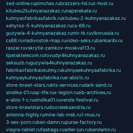
zed-online.ru
pimchax.ru
brazzers-hd.ru
z-host.ru
kitubeu2kuhnyanazakaz.ru
naperekate.ru
kuhnyaofabrikaufabrik.ru
kitubeu-2-kuhnyanazakaz.ru
xehyroo-5-kuhnyanazakaz.ru
cs-68.ru
guzywia-4-kuhnyanazakaz.ru
mir-tk.ru
vlknrussia.ru
cs68.ru
vladivostok-map.ru
video-seks.ru
bankaribi.ru
raszar.ru
vskrytie-zamkov-moskva113.ru
lipetsktelecom.ru
tovudyi4kuhnyanazakaz.ru
seksuzb.ru
guzywia4kuhnyanazakaz.ru
fabrikaofabrikaokuhny.ru
kuhnyaekuhnyaafabrika.ru
kuhnyaykuhnyayfabrika.ru
e-abis1c.ru
store-brawl-stars.ru
kts-services.ru
dark-sand.ru
sindika-01.ru
sp-life.ru
x-legion.ru
sib-archives.ru
e-abis-1-c.ru
sindika01.ru
venda-festival.ru
store-brawlstars.ru
dooraleksandria.ru
antenna-highly.ru
mine-lab-msk.ru
1-mus.ru
3-sex-porn.ru
ban-damn.ru
purse-factory.ru
viagra-tablet.ru
fasbags.ru
adler-jun.ru
bandamn.ru