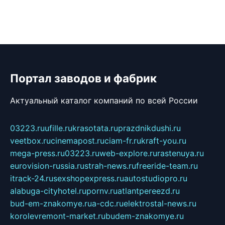
Портал заводов и фабрик
Актуальный каталог компаний по всей России
03223.ru
ufille.ru
krasotata.ru
prazdnikdushi.ru
veetbox.ru
cinemapost.ru
ciam-fr.ru
kraft-you.ru
mega-press.ru
03223.ru
web-explore.ru
rastenuya.ru
eurovision-russia.ru
strah-news.ru
freeride-team.ru
itrack-24.ru
sexshopexpress.ru
autostudiopro.ru
alabuga-cityhotel.ru
pornv.ru
atlantpereezd.ru
bud-em-znakomye.ru
a-cdc.ru
elektrostal-news.ru
korolevremont-market.ru
budem-znakomye.ru