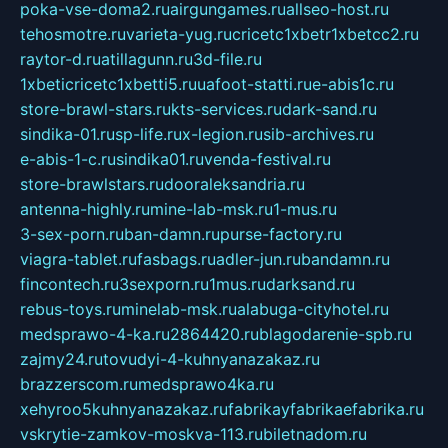
poka-vse-doma2.ru
airgungames.ru
allseo-host.ru
tehosmotre.ru
varieta-yug.ru
cricetc1xbetr1xbetcc2.ru
raytor-d.ru
atillagunn.ru
3d-file.ru
1xbeticricetc1xbetti5.ru
uafoot-statti.ru
e-abis1c.ru
store-brawl-stars.ru
kts-services.ru
dark-sand.ru
sindika-01.ru
sp-life.ru
x-legion.ru
sib-archives.ru
e-abis-1-c.ru
sindika01.ru
venda-festival.ru
store-brawlstars.ru
dooraleksandria.ru
antenna-highly.ru
mine-lab-msk.ru
1-mus.ru
3-sex-porn.ru
ban-damn.ru
purse-factory.ru
viagra-tablet.ru
fasbags.ru
adler-jun.ru
bandamn.ru
fincontech.ru
3sexporn.ru
1mus.ru
darksand.ru
rebus-toys.ru
minelab-msk.ru
alabuga-cityhotel.ru
medsprawo-4-ka.ru
2864420.ru
blagodarenie-spb.ru
zajmy24.ru
tovudyi-4-kuhnyanazakaz.ru
brazzerscom.ru
medsprawo4ka.ru
xehyroo5kuhnyanazakaz.ru
fabrikayfabrikaefabrika.ru
vskrytie-zamkov-moskva-113.ru
biletnadom.ru