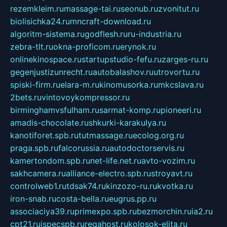
rezemkleim.ru
massage-tai.ru
seonub.ru
zvonitut.ru
biolisichka24.ru
mncraft-download.ru
algoritm-sistema.ru
godflesh.ru
ru-industria.ru
zebra-tlt.ru
okna-proficom.ru
erynok.ru
onlinekinospace.ru
startupstudio-fefu.ru
zarges-ru.ru
gegenjustizunrecht.ru
autobalashov.ru
utrovortu.ru
spiski-firm.ru
elara-m.ru
kinomusorka.ru
mkcslava.ru
2bets.ru
vintovoykompressor.ru
birminghamvsfulham.ru
sarmat-komp.ru
pioneeri.ru
amadis-chocolate.ru
shkurki-karakulya.ru
kanotiforet.spb.ru
tutmassage.ru
ecolog.org.ru
praga.spb.ru
falcorussia.ru
autodoctorservis.ru
kamertondom.spb.ru
net-life.net.ru
avto-vozim.ru
sakhcamera.ru
alliance-electro.spb.ru
stroyavt.ru
controlweb1.ru
tdsak74.ru
kinzozo-ru.ru
kvotka.ru
iron-snab.ru
costa-bella.ru
eugrus.pp.ru
associaciya39.ru
primexpo.spb.ru
bezmorchin.ru
ia2.ru
cpt21.ru
ispecspb.ru
regahost.ru
kolosok-elita.ru