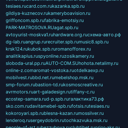
tesiaes.ru
card.com.ru
kazanka.spb.ru
gildiya-kuznecov.ru
kameryboavision.ru
griffoncom.spb.ru
fabrika-emotsiy.ru
PARK-MATROSOVA.RU
agat.spb.ru
avtoyurist-moskva1.ru
hardware.org.ru
схема-авто.рф
dg-lab.ru
angrup.ru
recruiter.spb.ru
music8.spb.ru
krsk124.ru
kubok.spb.ru
romanofforex.ru
analitikaplus.ru
spyonline.ru
zosikamery.ru
sloboda-ural.pp.ru
AUTO-COM.SU
hohota.net
alimy.ru
online-z.com
aromat-vostoka.ru
otdelkaexp.ru
mobilvest.ru
bbd.net.ru
mebelshop.msk.ru
smp-forum.ru
bastion-td.ru
kosmoscreative.ru
avrmotors.ru
art-galadesign.ru
tiffany-c.ru
ecostep-samara.ru
d-p.spb.ru
галактика73.рф
sko.com.ru
davitamebel-spb.ru
fotsis.ru
tesiaes.ru
kokoroyari.spb.ru
blesna-kazan.ru
mossilver.ru
lenderoq.ru
sergeydobrin.ru
tochkazvuka.msk.ru
people-of-art.ru
bezzubova.ru
clubtibet.ru
orior-aks.ru