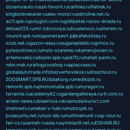
dynamoauto.ru
szk-favorit.ru
carlines.ru
flatnsk.ru
kingbolenskaner.ru
alex-motor.ru
astroline.net.ru
act1.spb.ru
polyglot.com.ru
gidlipetsk.ru
ooo-driada.ru
detsad125.ru
mir-zdoroviya.ru
bruslanovo.ru
siterem.ru
council.spb.ru
лодкипатриот.рф
kafekolizey.ru
iclub.net.ru
gazon-easy.ru
sugarepilekb.ru
grinox.ru
pylesostineco.ru
msts-ozarenie.ru
kameryjooan.ru
artemovskij.ru
dopler.spb.ru
aid70.ru
metall-perm.ru
ndm.msk.ru
ratingzooshop.ru
apiaccess.ru
globalautotrade.info
bezverhovskoe.ru
drsschool.ru
ZOOSMART.SPB.RU
dalakony.ru
medikijob.ru
remontt.spb.ru
photostudia.spb.ru
myragon.ru
terramia.ru
academy62.ru
gardengallereya.ru
rti.com.ru
artem-news.ru
biserinca.ru
krasnodarkurort.com
imshowtv.ru
mebel-v-tule.ru
mobtopik.ru
pcsecurity.net.ru
tool-sib.ru
multimetrunit.ru
sp-tour.ru
fan-cs.ru
santeh-russia.ru
symbian9.net.ru
DSHAIR.RU