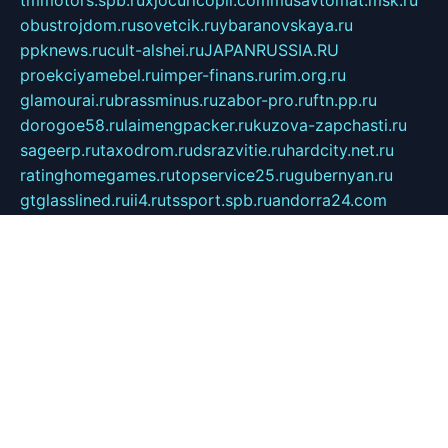
tmmotors.spb.ru
xjocuricopii.com
musavtomat.msk.ru
obustrojdom.ru
sovetcik.ru
ybaranovskaya.ru
ppknews.ru
cult-alshei.ru
JAPANRUSSIA.RU
proekciyamebel.ru
imper-finans.ru
rim.org.ru
glamourai.ru
brassminus.ru
zabor-pro.ru
ftn.pp.ru
dorogoe58.ru
laimengpacker.ru
kuzova-zapchasti.ru
sageerp.ru
taxodrom.ru
dsrazvitie.ru
hardcity.net.ru
ratinghomegames.ru
topservice25.ru
gubernyan.ru
gtglasslined.ru
ii4.ru
tssport.spb.ru
andorra24.com
blackwallstreet.ru
oboimos.ru
optim-doors.com.ru
ikuch.ru
nycr.org.ru
npa21.ru
vremya-ch.spb.ru
desert000.ru
ivtorgi.ru
ifiori.ru
catalog-statei.ru
dcv.org.ru
spetsmaster174.ru
ipkameryhiseeu.ru
dum26.ru
ruspol.spb.ru
fr-opendp.ru
kam-solnyshko.ru
cheyenne-arapaho.ru
sevzapmetal.spb.ru
ted-lapidus.spb.ru
parasite-eliminator.ru
sigma-complete.ru
modernworld.ru
dama-moda.ru
eholot-group.ru
sk-nvkz.ru
DRONGOLD.RU