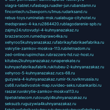
viagra-tablet.ru
fasbags.ru
adler-jun.ru
bandamn.ru
fincontech.ru
3sexporn.ru
1mus.ru
darksand.ru
rebus-toys.ru
minelab-msk.ru
alabuga-cityhotel.ru
medsprawo-4-ka.ru
2864420.ru
blagodarenie-spb.ru
zajmy24.ru
tovudyi-4-kuhnyanazakaz.ru
brazzerscom.ru
medsprawo4ka.ru
xehyroo5kuhnyanazakaz.ru
fabrikayfabrikaefabrika.ru
vskrytie-zamkov-moskva-113.ru
biletnadom.ru
zed-online.ru
pimchax.ru
brazzers-hd.ru
z-host.ru
kitubeu2kuhnyanazakaz.ru
naperekate.ru
kuhnyaofabrikaufabrik.ru
kitubeu-2-kuhnyanazakaz.ru
xehyroo-5-kuhnyanazakaz.ru
cs-68.ru
guzywia-4-kuhnyanazakaz.ru
mir-tk.ru
vlknrussia.ru
cs68.ru
vladivostok-map.ru
video-seks.ru
bankaribi.ru
raszar.ru
vskrytie-zamkov-moskva113.ru
lipetsktelecom.ru
tovudyi4kuhnyanazakaz.ru
seksuzb.ru
guzywia4kuhnyanazakaz.ru
fabrikaofabrikaokuhny.ru
kuhnyaekuhnyaafabrika.ru