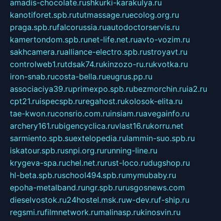
amadis-chocolate.ru
shkurki-karakulya.ru
kanotiforet.spb.ru
tutmassage.ru
ecolog.org.ru
praga.spb.ru
falcorussia.ru
autodoctorservis.ru
kamertondom.spb.ru
net-life.net.ru
avto-vozim.ru
sakhcamera.ru
alliance-electro.spb.ru
stroyavt.ru
controlweb1.ru
tdsak74.ru
kinzozo-ru.ru
kvotka.ru
iron-snab.ru
costa-bella.ru
eugrus.pp.ru
associaciya39.ru
primexpo.spb.ru
bezmorchin.ru
ia2.ru
cpt21.ru
ispecspb.ru
regahost.ru
kolosok-elita.ru
tae-kwon.ru
consrio.com.ru
insiam.ru
avegainfo.ru
archery161.ru
bigencyclica.ru
vlast16.ru
korru.net
sarmiento.spb.su
extelopedia.ru
lammin-suo.spb.ru
iskatour.spb.ru
snpi.org.ru
running-line.ru
krygeva-spa.ru
chel.net.ru
rust-loco.ru
dugshop.ru
hl-beta.spb.ru
school494.spb.ru
mymubaby.ru
epoha-metalband.ru
ngr.spb.ru
rusgosnews.com
dieselvostok.ru
24hostel.msk.ru
w-dev.ru
f-ship.ru
regsmi.ru
filmnetwork.ru
malinasp.ru
kinosvin.ru