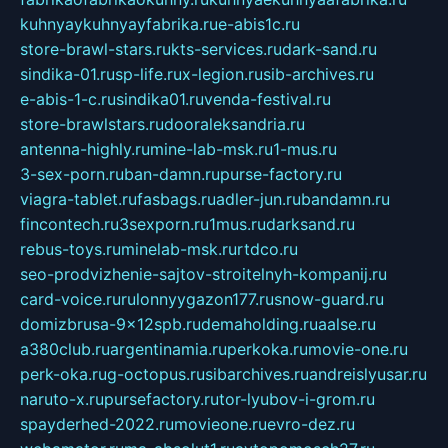
kuhnyaykuhnyayfabrika.ru
e-abis1c.ru
store-brawl-stars.ru
kts-services.ru
dark-sand.ru
sindika-01.ru
sp-life.ru
x-legion.ru
sib-archives.ru
e-abis-1-c.ru
sindika01.ru
venda-festival.ru
store-brawlstars.ru
dooraleksandria.ru
antenna-highly.ru
mine-lab-msk.ru
1-mus.ru
3-sex-porn.ru
ban-damn.ru
purse-factory.ru
viagra-tablet.ru
fasbags.ru
adler-jun.ru
bandamn.ru
fincontech.ru
3sexporn.ru
1mus.ru
darksand.ru
rebus-toys.ru
minelab-msk.ru
rtdco.ru
seo-prodvizhenie-sajtov-stroitelnyh-kompanij.ru
card-voice.ru
rulonnyygazon177.ru
snow-guard.ru
domizbrusa-9x12spb.ru
demaholding.ru
aalse.ru
a380club.ru
argentinamia.ru
perkoka.ru
movie-one.ru
perk-oka.ru
g-octopus.ru
sibarchives.ru
andreislyusar.ru
naruto-x.ru
pursefactory.ru
tor-lyubov-i-grom.ru
spayderhed-2022.ru
movieone.ru
evro-dez.ru