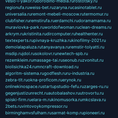
veslo-i-yakor.ru
borodino-media.ru
rostotsky.ru
regionufa.ru
weiss-bet.ru
zaryna.ru
casinotablet.ru
universalia.ru
remont-mebeli-moscow.ru
termomur.ru
clubfisher.ru
remstirufa.ru
erdamchi.ru
doramamama.ru
muraviovka-park.ru
worldofwoman.ru
clean-dreams.ru
arkrym.ru
kristinita.ru
dircomputer.ru
healthenter.ru
textexperts.ru
pivnaya-kruzhka.ru
kinofilmy-2021.ru
demolalapaluza.ru
tanyavanya.ru
remstir-tolyatti.ru
msdip.ru
jdol.ru
sokolovr.ru
newtech-spb.ru
rezemkleim.ru
massage-tai.ru
seonub.ru
zvonitut.ru
biolisichka24.ru
mncraft-download.ru
algoritm-sistema.ru
godflesh.ru
ru-industria.ru
zebra-tlt.ru
okna-proficom.ru
erynok.ru
onlinekinospace.ru
startupstudio-fefu.ru
zarges-ru.ru
gegenjustizunrecht.ru
autobalashov.ru
utrovortu.ru
spiski-firm.ru
elara-m.ru
kinomusorka.ru
mkcslava.ru
2bets.ru
vintovoykompressor.ru
birminghamvsfulham.ru
sarmat-komp.ru
pioneeri.ru