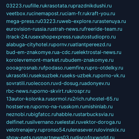
03223.ru
ufille.ru
krasotata.ru
prazdnikdushi.ru
veetbox.ru
cinemapost.ru
ciam-fr.ru
kraft-you.ru
mega-press.ru
03223.ru
web-explore.ru
rastenuya.ru
eurovision-russia.ru
strah-news.ru
freeride-team.ru
itrack-24.ru
sexshopexpress.ru
autostudiopro.ru
alabuga-cityhotel.ru
pornv.ru
atlantpereezd.ru
bud-em-znakomye.ru
a-cdc.ru
elektrostal-news.ru
korolevremont-market.ru
budem-znakomye.ru
oooagrosnab.ru
fpodaso.ru
emfire.ru
pro-otdelky.ru
ukrasotki.ru
seksuzbek.ru
seks-uzbek.ru
porno-vk.ru
sovratili.ru
olecoon.ru
vd-dosug.ru
adonyev.ru
rbc-news.ru
porno-skvirt.ru
krospr.ru
13autor-kolonka.ru
sormol.ru
2rich.ru
hostel-65.ru
hostserve.ru
porno-na-russkom.ru
mishinlab.ru
neznobi.ru
bigfatcc.ru
habble.ru
starbucksvia.ru
delfinet.ru
silvernano.ru
elestal.ru
vektor-doroga.ru
velotrenajery.ru
pronso54.ru
lenasever.ru
lovinskix.ru
show-pets.ru
smartnews03.ru
discofoxworld.ru