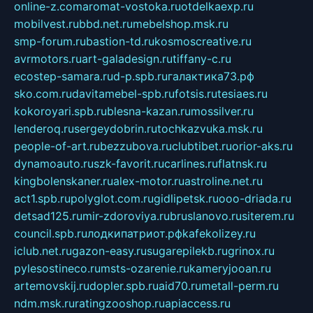
online-z.com
aromat-vostoka.ru
otdelkaexp.ru
mobilvest.ru
bbd.net.ru
mebelshop.msk.ru
smp-forum.ru
bastion-td.ru
kosmoscreative.ru
avrmotors.ru
art-galadesign.ru
tiffany-c.ru
ecostep-samara.ru
d-p.spb.ru
галактика73.рф
sko.com.ru
davitamebel-spb.ru
fotsis.ru
tesiaes.ru
kokoroyari.spb.ru
blesna-kazan.ru
mossilver.ru
lenderoq.ru
sergeydobrin.ru
tochkazvuka.msk.ru
people-of-art.ru
bezzubova.ru
clubtibet.ru
orior-aks.ru
dynamoauto.ru
szk-favorit.ru
carlines.ru
flatnsk.ru
kingbolenskaner.ru
alex-motor.ru
astroline.net.ru
act1.spb.ru
polyglot.com.ru
gidlipetsk.ru
ooo-driada.ru
detsad125.ru
mir-zdoroviya.ru
bruslanovo.ru
siterem.ru
council.spb.ru
лодкипатриот.рф
kafekolizey.ru
iclub.net.ru
gazon-easy.ru
sugarepilekb.ru
grinox.ru
pylesostineco.ru
msts-ozarenie.ru
kameryjooan.ru
artemovskij.ru
dopler.spb.ru
aid70.ru
metall-perm.ru
ndm.msk.ru
ratingzooshop.ru
apiaccess.ru