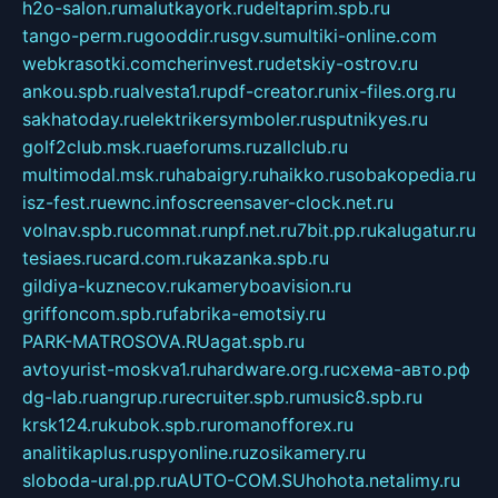
h2o-salon.ru
malutkayork.ru
deltaprim.spb.ru
tango-perm.ru
gooddir.ru
sgv.su
multiki-online.com
webkrasotki.com
cherinvest.ru
detskiy-ostrov.ru
ankou.spb.ru
alvesta1.ru
pdf-creator.ru
nix-files.org.ru
sakhatoday.ru
elektrikersymboler.ru
sputnikyes.ru
golf2club.msk.ru
aeforums.ru
zallclub.ru
multimodal.msk.ru
habaigry.ru
haikko.ru
sobakopedia.ru
isz-fest.ru
ewnc.info
screensaver-clock.net.ru
volnav.spb.ru
comnat.ru
npf.net.ru
7bit.pp.ru
kalugatur.ru
tesiaes.ru
card.com.ru
kazanka.spb.ru
gildiya-kuznecov.ru
kameryboavision.ru
griffoncom.spb.ru
fabrika-emotsiy.ru
PARK-MATROSOVA.RU
agat.spb.ru
avtoyurist-moskva1.ru
hardware.org.ru
схема-авто.рф
dg-lab.ru
angrup.ru
recruiter.spb.ru
music8.spb.ru
krsk124.ru
kubok.spb.ru
romanofforex.ru
analitikaplus.ru
spyonline.ru
zosikamery.ru
sloboda-ural.pp.ru
AUTO-COM.SU
hohota.net
alimy.ru