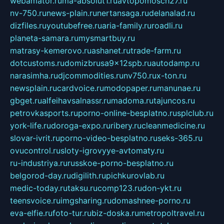
webamator.ru
ma-absolut1.ru
avtopomosch27.ru
nv-750.ru
news-plain.ru
nertansaga.ru
delanalad.ru
dizfiles.ru
youtubefree.ru
aria-family.ru
roadli.ru
planeta-samara.ru
mysmartbuy.ru
matrasy-kemerovo.ru
ashanet.ru
trade-farm.ru
dotcustoms.ru
domizbrusa9x12spb.ru
autodamp.ru
narasimha.ru
djcommodities.ru
nv750.ru
x-ton.ru
newsplain.ru
cardvoice.ru
modopaper.ru
manunae.ru
gbget.ru
alfeihavsalnassr.ru
madoma.ru
tajuncos.ru
petrovkasports.ru
porno-online-besplatno.ru
splclub.ru
york-life.ru
doroga-expo.ru
ribery.ru
cleanmedicine.ru
slovar-ivrit.ru
porno-video-besplatno.ru
seks-365.ru
ovucontrol.ru
sloty-igrovyye-avtomaty.ru
ru-industriya.ru
russkoe-porno-besplatno.ru
belgorod-day.ru
digilith.ru
pichkurovlab.ru
medic-today.ru
taksu.ru
comp123.ru
don-ykt.ru
teensvoice.ru
imgsharing.ru
domashnee-porno.ru
eva-elfie.ru
foto-tur.ru
biz-doska.ru
metropoltravel.ru