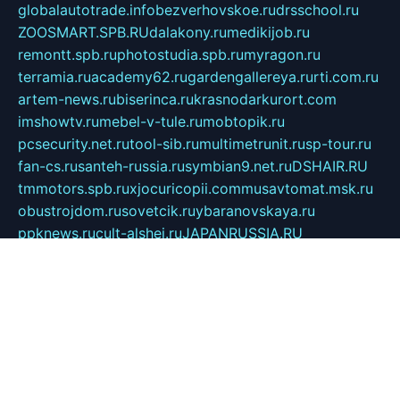
globalautotrade.info
bezverhovskoe.ru
drsschool.ru
ZOOSMART.SPB.RU
dalakony.ru
medikijob.ru
remontt.spb.ru
photostudia.spb.ru
myragon.ru
terramia.ru
academy62.ru
gardengallereya.ru
rti.com.ru
artem-news.ru
biserinca.ru
krasnodarkurort.com
imshowtv.ru
mebel-v-tule.ru
mobtopik.ru
pcsecurity.net.ru
tool-sib.ru
multimetrunit.ru
sp-tour.ru
fan-cs.ru
santeh-russia.ru
symbian9.net.ru
DSHAIR.RU
tmmotors.spb.ru
xjocuricopii.com
musavtomat.msk.ru
obustrojdom.ru
sovetcik.ru
ybaranovskaya.ru
ppknews.ru
cult-alshei.ru
JAPANRUSSIA.RU
proekciyamebel.ru
imper-finans.ru
rim.org.ru
glamourai.ru
brassminus.ru
zabor-pro.ru
ftn.pp.ru
dorogoe58.ru
laimengpacker.ru
kuzova-zapchasti.ru
sageerp.ru
taxodrom.ru
dsrazvitie.ru
hardcity.net.ru
ratinghomegames.ru
topservice25.ru
gubernyan.ru
gtglasslined.ru
ii4.ru
tssport.spb.ru
andorra24.com
blackwallstreet.ru
oboimos.ru
optim-doors.com.ru