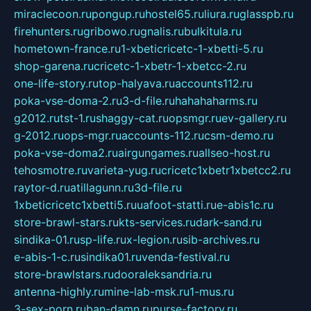
miraclecoon.ru
pongup.ru
hostel65.ru
liura.ru
glasspb.ru
firehunters.ru
gribowo.ru
gnalis.ru
bulkitula.ru
hometown-france.ru
1-xbeticricetc-1-xbetti-5.ru
shop-garena.ru
cricetc-1-xbetr-1-xbetcc-2.ru
one-life-story.ru
top-halyava.ru
accounts112.ru
poka-vse-doma-2.ru
3-d-file.ru
hahahaharms.ru
g2012.ru
tst-1.ru
shaggy-cat.ru
opsmgr.ru
ev-gallery.ru
g-2012.ru
ops-mgr.ru
accounts-112.ru
csm-demo.ru
poka-vse-doma2.ru
airgungames.ru
allseo-host.ru
tehosmotre.ru
varieta-yug.ru
cricetc1xbetr1xbetcc2.ru
raytor-d.ru
atillagunn.ru
3d-file.ru
1xbeticricetc1xbetti5.ru
uafoot-statti.ru
e-abis1c.ru
store-brawl-stars.ru
kts-services.ru
dark-sand.ru
sindika-01.ru
sp-life.ru
x-legion.ru
sib-archives.ru
e-abis-1-c.ru
sindika01.ru
venda-festival.ru
store-brawlstars.ru
dooraleksandria.ru
antenna-highly.ru
mine-lab-msk.ru
1-mus.ru
3-sex-porn.ru
ban-damn.ru
purse-factory.ru