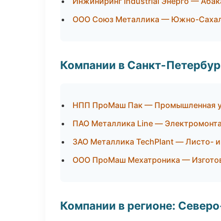
Инжиниринг Industrial Энерго — Абак
ООО Союз Металлика — Южно-Саха
Компании в Санкт-Петербур
НПП ПроМаш Пак — Промышленная у
ПАО Металлика Line — Электромонт
ЗАО Металлика TechPlant — Листо- 
ООО ПроМаш Мехатроника — Изготов
Компании в регионе: Север