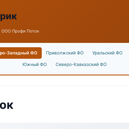
брик
 ООО Профи Поток
ро-Западный ФО
Приволжский ФО
Уральский ФО
Южный ФО
Северо-Кавказский ФО
ок