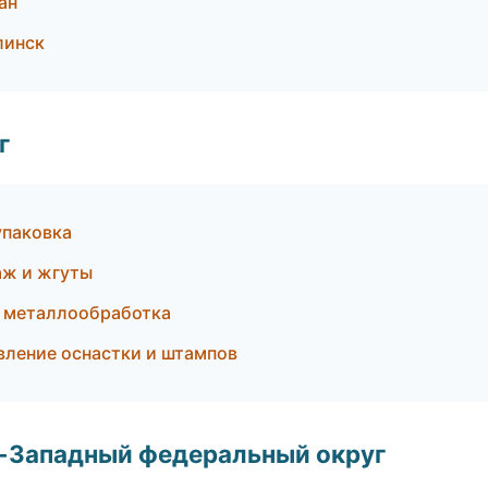
ан
линск
г
паковка
аж и жгуты
и металлообработка
ление оснастки и штампов
о-Западный федеральный округ