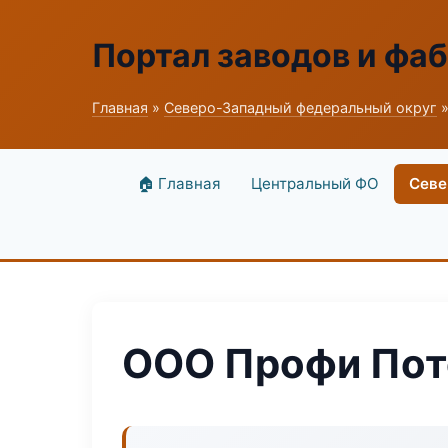
Портал заводов и фа
Главная
»
Северо-Западный федеральный округ
»
🏠 Главная
Центральный ФО
Севе
ООО Профи Пот