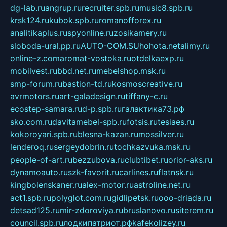
dg-lab.ru
angrup.ru
recruiter.spb.ru
music8.spb.ru
krsk124.ru
kubok.spb.ru
romanofforex.ru
analitikaplus.ru
spyonline.ru
zosikamery.ru
sloboda-ural.pp.ru
AUTO-COM.SU
hohota.net
alimy.ru
online-z.com
aromat-vostoka.ru
otdelkaexp.ru
mobilvest.ru
bbd.net.ru
mebelshop.msk.ru
smp-forum.ru
bastion-td.ru
kosmoscreative.ru
avrmotors.ru
art-galadesign.ru
tiffany-c.ru
ecostep-samara.ru
d-p.spb.ru
галактика73.рф
sko.com.ru
davitamebel-spb.ru
fotsis.ru
tesiaes.ru
kokoroyari.spb.ru
blesna-kazan.ru
mossilver.ru
lenderoq.ru
sergeydobrin.ru
tochkazvuka.msk.ru
people-of-art.ru
bezzubova.ru
clubtibet.ru
orior-aks.ru
dynamoauto.ru
szk-favorit.ru
carlines.ru
flatnsk.ru
kingbolenskaner.ru
alex-motor.ru
astroline.net.ru
act1.spb.ru
polyglot.com.ru
gidlipetsk.ru
ooo-driada.ru
detsad125.ru
mir-zdoroviya.ru
bruslanovo.ru
siterem.ru
council.spb.ru
лодкипатриот.рф
kafekolizey.ru