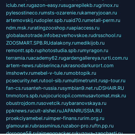
iclub.net.ru
gazon-easy.ru
sugarepilekb.ru
grinox.ru
pylesostineco.ru
msts-ozarenie.ru
kameryjooan.ru
artemovskij.ru
dopler.spb.ru
aid70.ru
metall-perm.ru
ndm.msk.ru
ratingzooshop.ru
apiaccess.ru
globalautotrade.info
bezverhovskoe.ru
drsschool.ru
ZOOSMART.SPB.RU
dalakony.ru
medikijob.ru
remontt.spb.ru
photostudia.spb.ru
myragon.ru
terramia.ru
academy62.ru
gardengallereya.ru
rti.com.ru
artem-news.ru
biserinca.ru
krasnodarkurort.com
imshowtv.ru
mebel-v-tule.ru
mobtopik.ru
pcsecurity.net.ru
tool-sib.ru
multimetrunit.ru
sp-tour.ru
fan-cs.ru
santeh-russia.ru
symbian9.net.ru
DSHAIR.RU
tmmotors.spb.ru
xjocuricopii.com
musavtomat.msk.ru
obustrojdom.ru
sovetcik.ru
ybaranovskaya.ru
ppknews.ru
cult-alshei.ru
JAPANRUSSIA.RU
proekciyamebel.ru
imper-finans.ru
rim.org.ru
glamourai.ru
brassminus.ru
zabor-pro.ru
ftn.pp.ru
dorogoe58.ru
laimengpacker.ru
kuzova-zapchasti.ru