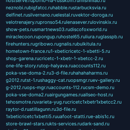
hostserve.ru
porno-na-russkom.ru
mishinlab.ru
neznobi.ru
bigfatcc.ru
habble.ru
starbucksvia.ru
delfinet.ru
silvernano.ru
elestal.ru
vektor-doroga.ru
velotrenajery.ru
pronso54.ru
lenasever.ru
lovinskix.ru
show-pets.ru
smartnews03.ru
discofoxworld.ru
miraclecoon.ru
pongup.ru
hostel65.ru
liura.ru
glasspb.ru
firehunters.ru
gribowo.ru
gnalis.ru
bulkitula.ru
hometown-france.ru
1-xbeticricetc-1-xbetti-5.ru
shop-garena.ru
cricetc-1-xbetr-1-xbetcc-2.ru
one-life-story.ru
top-halyava.ru
accounts112.ru
poka-vse-doma-2.ru
3-d-file.ru
hahahaharms.ru
g2012.ru
tst-1.ru
shaggy-cat.ru
opsmgr.ru
ev-gallery.ru
g-2012.ru
ops-mgr.ru
accounts-112.ru
csm-demo.ru
poka-vse-doma2.ru
airgungames.ru
allseo-host.ru
tehosmotre.ru
varieta-yug.ru
cricetc1xbetr1xbetcc2.ru
raytor-d.ru
atillagunn.ru
3d-file.ru
1xbeticricetc1xbetti5.ru
uafoot-statti.ru
e-abis1c.ru
store-brawl-stars.ru
kts-services.ru
dark-sand.ru