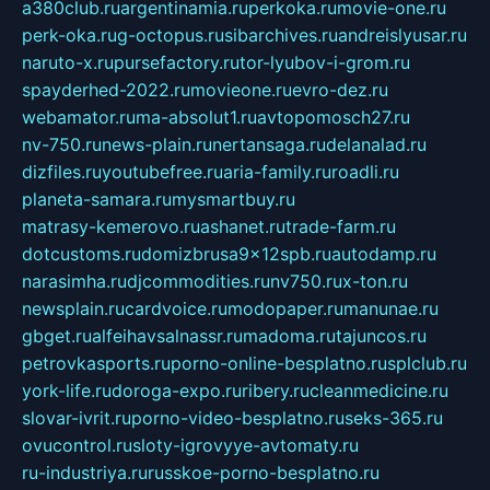
a380club.ru
argentinamia.ru
perkoka.ru
movie-one.ru
perk-oka.ru
g-octopus.ru
sibarchives.ru
andreislyusar.ru
naruto-x.ru
pursefactory.ru
tor-lyubov-i-grom.ru
spayderhed-2022.ru
movieone.ru
evro-dez.ru
webamator.ru
ma-absolut1.ru
avtopomosch27.ru
nv-750.ru
news-plain.ru
nertansaga.ru
delanalad.ru
dizfiles.ru
youtubefree.ru
aria-family.ru
roadli.ru
planeta-samara.ru
mysmartbuy.ru
matrasy-kemerovo.ru
ashanet.ru
trade-farm.ru
dotcustoms.ru
domizbrusa9x12spb.ru
autodamp.ru
narasimha.ru
djcommodities.ru
nv750.ru
x-ton.ru
newsplain.ru
cardvoice.ru
modopaper.ru
manunae.ru
gbget.ru
alfeihavsalnassr.ru
madoma.ru
tajuncos.ru
petrovkasports.ru
porno-online-besplatno.ru
splclub.ru
york-life.ru
doroga-expo.ru
ribery.ru
cleanmedicine.ru
slovar-ivrit.ru
porno-video-besplatno.ru
seks-365.ru
ovucontrol.ru
sloty-igrovyye-avtomaty.ru
ru-industriya.ru
russkoe-porno-besplatno.ru