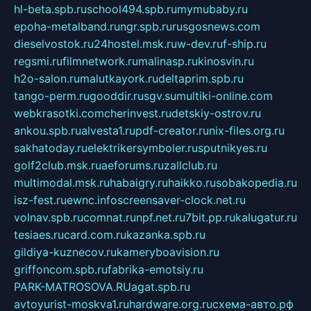
hl-beta.spb.ru
school494.spb.ru
mymubaby.ru
epoha-metalband.ru
ngr.spb.ru
rusgosnews.com
dieselvostok.ru
24hostel.msk.ru
w-dev.ru
f-ship.ru
regsmi.ru
filmnetwork.ru
malinasp.ru
kinosvin.ru
h2o-salon.ru
malutkayork.ru
deltaprim.spb.ru
tango-perm.ru
gooddir.ru
sgv.su
multiki-online.com
webkrasotki.com
cherinvest.ru
detskiy-ostrov.ru
ankou.spb.ru
alvesta1.ru
pdf-creator.ru
nix-files.org.ru
sakhatoday.ru
elektrikersymboler.ru
sputnikyes.ru
golf2club.msk.ru
aeforums.ru
zallclub.ru
multimodal.msk.ru
habaigry.ru
haikko.ru
sobakopedia.ru
isz-fest.ru
ewnc.info
screensaver-clock.net.ru
volnav.spb.ru
comnat.ru
npf.net.ru
7bit.pp.ru
kalugatur.ru
tesiaes.ru
card.com.ru
kazanka.spb.ru
gildiya-kuznecov.ru
kameryboavision.ru
griffoncom.spb.ru
fabrika-emotsiy.ru
PARK-MATROSOVA.RU
agat.spb.ru
avtoyurist-moskva1.ru
hardware.org.ru
схема-авто.рф