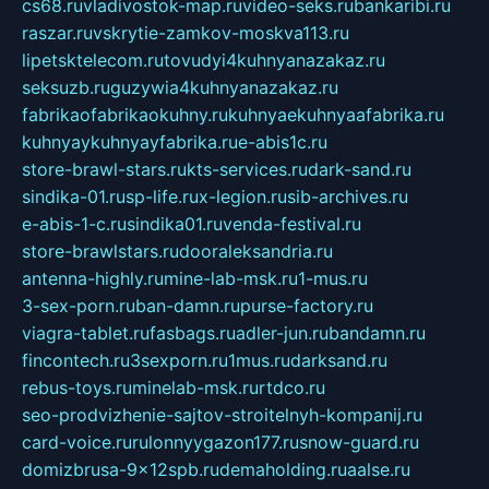
cs68.ru
vladivostok-map.ru
video-seks.ru
bankaribi.ru
raszar.ru
vskrytie-zamkov-moskva113.ru
lipetsktelecom.ru
tovudyi4kuhnyanazakaz.ru
seksuzb.ru
guzywia4kuhnyanazakaz.ru
fabrikaofabrikaokuhny.ru
kuhnyaekuhnyaafabrika.ru
kuhnyaykuhnyayfabrika.ru
e-abis1c.ru
store-brawl-stars.ru
kts-services.ru
dark-sand.ru
sindika-01.ru
sp-life.ru
x-legion.ru
sib-archives.ru
e-abis-1-c.ru
sindika01.ru
venda-festival.ru
store-brawlstars.ru
dooraleksandria.ru
antenna-highly.ru
mine-lab-msk.ru
1-mus.ru
3-sex-porn.ru
ban-damn.ru
purse-factory.ru
viagra-tablet.ru
fasbags.ru
adler-jun.ru
bandamn.ru
fincontech.ru
3sexporn.ru
1mus.ru
darksand.ru
rebus-toys.ru
minelab-msk.ru
rtdco.ru
seo-prodvizhenie-sajtov-stroitelnyh-kompanij.ru
card-voice.ru
rulonnyygazon177.ru
snow-guard.ru
domizbrusa-9x12spb.ru
demaholding.ru
aalse.ru