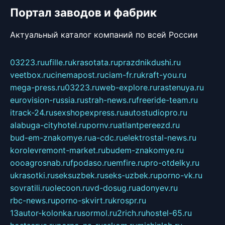
Портал заводов и фабрик
Актуальный каталог компаний по всей России
03223.ru
ufille.ru
krasotata.ru
prazdnikdushi.ru
veetbox.ru
cinemapost.ru
ciam-fr.ru
kraft-you.ru
mega-press.ru
03223.ru
web-explore.ru
rastenuya.ru
eurovision-russia.ru
strah-news.ru
freeride-team.ru
itrack-24.ru
sexshopexpress.ru
autostudiopro.ru
alabuga-cityhotel.ru
pornv.ru
atlantpereezd.ru
bud-em-znakomye.ru
a-cdc.ru
elektrostal-news.ru
korolevremont-market.ru
budem-znakomye.ru
oooagrosnab.ru
fpodaso.ru
emfire.ru
pro-otdelky.ru
ukrasotki.ru
seksuzbek.ru
seks-uzbek.ru
porno-vk.ru
sovratili.ru
olecoon.ru
vd-dosug.ru
adonyev.ru
rbc-news.ru
porno-skvirt.ru
krospr.ru
13autor-kolonka.ru
sormol.ru
2rich.ru
hostel-65.ru