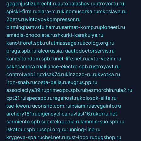
gegenjustizunrecht.ru
autobalashov.ru
utrovortu.ru
spiski-firm.ru
elara-m.ru
kinomusorka.ru
mkcslava.ru
2bets.ru
vintovoykompressor.ru
birminghamvsfulham.ru
sarmat-komp.ru
pioneeri.ru
amadis-chocolate.ru
shkurki-karakulya.ru
kanotiforet.spb.ru
tutmassage.ru
ecolog.org.ru
praga.spb.ru
falcorussia.ru
autodoctorservis.ru
kamertondom.spb.ru
net-life.net.ru
avto-vozim.ru
sakhcamera.ru
alliance-electro.spb.ru
stroyavt.ru
controlweb1.ru
tdsak74.ru
kinzozo-ru.ru
kvotka.ru
iron-snab.ru
costa-bella.ru
eugrus.pp.ru
associaciya39.ru
primexpo.spb.ru
bezmorchin.ru
ia2.ru
cpt21.ru
ispecspb.ru
regahost.ru
kolosok-elita.ru
tae-kwon.ru
consrio.com.ru
insiam.ru
avegainfo.ru
archery161.ru
bigencyclica.ru
vlast16.ru
korru.net
sarmiento.spb.su
extelopedia.ru
lammin-suo.spb.ru
iskatour.spb.ru
snpi.org.ru
running-line.ru
krygeva-spa.ru
chel.net.ru
rust-loco.ru
dugshop.ru