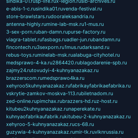
sindika-01.ru
sp-life.ru
x-legion.ru
sib-archives.ru
e-abis-1-c.ru
sindika01.ru
venda-festival.ru
store-brawlstars.ru
dooraleksandria.ru
antenna-highly.ru
mine-lab-msk.ru
1-mus.ru
3-sex-porn.ru
ban-damn.ru
purse-factory.ru
viagra-tablet.ru
fasbags.ru
adler-jun.ru
bandamn.ru
fincontech.ru
3sexporn.ru
1mus.ru
darksand.ru
rebus-toys.ru
minelab-msk.ru
alabuga-cityhotel.ru
medsprawo-4-ka.ru
2864420.ru
blagodarenie-spb.ru
zajmy24.ru
tovudyi-4-kuhnyanazakaz.ru
brazzerscom.ru
medsprawo4ka.ru
xehyroo5kuhnyanazakaz.ru
fabrikayfabrikaefabrika.ru
vskrytie-zamkov-moskva-113.ru
biletnadom.ru
zed-online.ru
pimchax.ru
brazzers-hd.ru
z-host.ru
kitubeu2kuhnyanazakaz.ru
naperekate.ru
kuhnyaofabrikaufabrik.ru
kitubeu-2-kuhnyanazakaz.ru
xehyroo-5-kuhnyanazakaz.ru
cs-68.ru
guzywia-4-kuhnyanazakaz.ru
mir-tk.ru
vlknrussia.ru