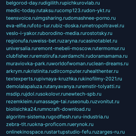
belgorod-day.ru
digilith.ru
pichkurovlab.ru
medic-today.ru
taksu.ru
comp123.ru
don-ykt.ru
teensvoice.ru
imgsharing.ru
domashnee-porno.ru
eva-elfie.ru
foto-tur.ru
biz-doska.ru
metropoltravel.ru
veslo-i-yakor.ru
borodino-media.ru
rostotsky.ru
regionufa.ru
weiss-bet.ru
zaryna.ru
casinotablet.ru
universalia.ru
remont-mebeli-moscow.ru
termomur.ru
clubfisher.ru
remstirufa.ru
erdamchi.ru
doramamama.ru
muraviovka-park.ru
worldofwoman.ru
clean-dreams.ru
arkrym.ru
kristinita.ru
dircomputer.ru
healthenter.ru
textexperts.ru
pivnaya-kruzhka.ru
kinofilmy-2021.ru
demolalapaluza.ru
tanyavanya.ru
remstir-tolyatti.ru
msdip.ru
jdol.ru
sokolovr.ru
newtech-spb.ru
rezemkleim.ru
massage-tai.ru
seonub.ru
zvonitut.ru
biolisichka24.ru
mncraft-download.ru
algoritm-sistema.ru
godflesh.ru
ru-industria.ru
zebra-tlt.ru
okna-proficom.ru
erynok.ru
onlinekinospace.ru
startupstudio-fefu.ru
zarges-ru.ru