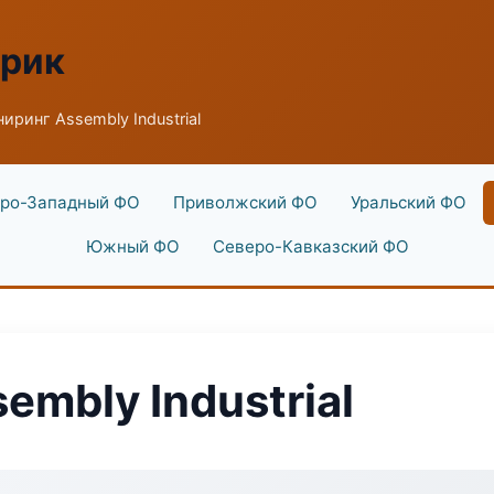
брик
иринг Assembly Industrial
ро-Западный ФО
Приволжский ФО
Уральский ФО
Южный ФО
Северо-Кавказский ФО
mbly Industrial