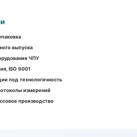
ми
упаковка
ного выпуска
орудования ЧПУ
ия, ISO 9001
ции под технологичность
ротоколы измерений
ассовое производство