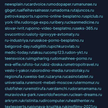
newsplain.ru
cardvoice.ru
modopaper.ru
manunae.ru
gbget.ru
alfeihavsalnassr.ru
madoma.ru
tajuncos.ru
petrovkasports.ru
porno-online-besplatno.ru
splclub.ru
york-life.ru
doroga-expo.ru
ribery.ru
cleanmedicine.ru
slovar-ivrit.ru
porno-video-besplatno.ru
seks-365.ru
ovucontrol.ru
sloty-igrovyye-avtomaty.ru
ru-industriya.ru
russkoe-porno-besplatno.ru
belgorod-day.ru
digilith.ru
pichkurovlab.ru
medic-today.ru
taksu.ru
comp123.ru
don-ykt.ru
teensvoice.ru
imgsharing.ru
domashnee-porno.ru
eva-elfie.ru
foto-tur.ru
biz-doska.ru
metropoltravel.ru
veslo-i-yakor.ru
borodino-media.ru
rostotsky.ru
regionufa.ru
weiss-bet.ru
zaryna.ru
casinotablet.ru
universalia.ru
remont-mebeli-moscow.ru
termomur.ru
clubfisher.ru
remstirufa.ru
erdamchi.ru
doramamama.ru
muraviovka-park.ru
worldofwoman.ru
clean-dreams.ru
arkrym.ru
kristinita.ru
dircomputer.ru
healthenter.ru
textexperts.ru
pivnaya-kruzhka.ru
kinofilmy-2021.ru