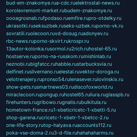
bud-em-znakomye.ru
a-cdc.ru
elektrostal-news.ru
korolevremont-market.ru
budem-znakomye.ru
oooagrosnab.ru
fpodaso.ru
emfire.ru
pro-otdelky.ru
ukrasotki.ru
seksuzbek.ru
seks-uzbek.ru
porno-vk.ru
sovratili.ru
olecoon.ru
vd-dosug.ru
adonyev.ru
rbc-news.ru
porno-skvirt.ru
krospr.ru
13autor-kolonka.ru
sormol.ru
2rich.ru
hostel-65.ru
hostserve.ru
porno-na-russkom.ru
mishinlab.ru
neznobi.ru
bigfatcc.ru
habble.ru
starbucksvia.ru
delfinet.ru
silvernano.ru
elestal.ru
vektor-doroga.ru
velotrenajery.ru
pronso54.ru
lenasever.ru
lovinskix.ru
show-pets.ru
smartnews03.ru
discofoxworld.ru
miraclecoon.ru
pongup.ru
hostel65.ru
liura.ru
glasspb.ru
firehunters.ru
gribowo.ru
gnalis.ru
bulkitula.ru
hometown-france.ru
1-xbeticricetc-1-xbetti-5.ru
shop-garena.ru
cricetc-1-xbetr-1-xbetcc-2.ru
one-life-story.ru
top-halyava.ru
accounts112.ru
poka-vse-doma-2.ru
3-d-file.ru
hahahaharms.ru