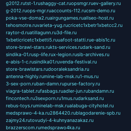
g2012.ru
tst-1.ru
shaggy-cat.ru
opsmgr.ru
ev-gallery.ru
g-2012.ru
ops-mgr.ru
accounts-112.ru
csm-demo.ru
poka-vse-doma2.ru
airgungames.ru
allseo-host.ru
tehosmotre.ru
varieta-yug.ru
cricetc1xbetr1xbetcc2.ru
raytor-d.ru
atillagunn.ru
3d-file.ru
1xbeticricetc1xbetti5.ru
uafoot-statti.ru
e-abis1c.ru
store-brawl-stars.ru
kts-services.ru
dark-sand.ru
sindika-01.ru
sp-life.ru
x-legion.ru
sib-archives.ru
e-abis-1-c.ru
sindika01.ru
venda-festival.ru
store-brawlstars.ru
dooraleksandria.ru
antenna-highly.ru
mine-lab-msk.ru
1-mus.ru
3-sex-porn.ru
ban-damn.ru
purse-factory.ru
viagra-tablet.ru
fasbags.ru
adler-jun.ru
bandamn.ru
fincontech.ru
3sexporn.ru
1mus.ru
darksand.ru
rebus-toys.ru
minelab-msk.ru
alabuga-cityhotel.ru
medsprawo-4-ka.ru
2864420.ru
blagodarenie-spb.ru
zajmy24.ru
tovudyi-4-kuhnyanazakaz.ru
brazzerscom.ru
medsprawo4ka.ru