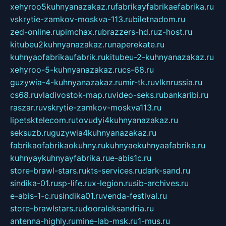
xehyroo5kuhnyanazakaz.ru
fabrikayfabrikaefabrika.ru
vskrytie-zamkov-moskva-113.ru
biletnadom.ru
zed-online.ru
pimchax.ru
brazzers-hd.ru
z-host.ru
kitubeu2kuhnyanazakaz.ru
naperekate.ru
kuhnyaofabrikaufabrik.ru
kitubeu-2-kuhnyanazakaz.ru
xehyroo-5-kuhnyanazakaz.ru
cs-68.ru
guzywia-4-kuhnyanazakaz.ru
mir-tk.ru
vlknrussia.ru
cs68.ru
vladivostok-map.ru
video-seks.ru
bankaribi.ru
raszar.ru
vskrytie-zamkov-moskva113.ru
lipetsktelecom.ru
tovudyi4kuhnyanazakaz.ru
seksuzb.ru
guzywia4kuhnyanazakaz.ru
fabrikaofabrikaokuhny.ru
kuhnyaekuhnyaafabrika.ru
kuhnyaykuhnyayfabrika.ru
e-abis1c.ru
store-brawl-stars.ru
kts-services.ru
dark-sand.ru
sindika-01.ru
sp-life.ru
x-legion.ru
sib-archives.ru
e-abis-1-c.ru
sindika01.ru
venda-festival.ru
store-brawlstars.ru
dooraleksandria.ru
antenna-highly.ru
mine-lab-msk.ru
1-mus.ru