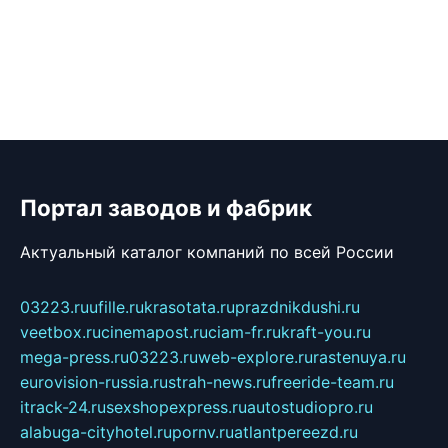
Портал заводов и фабрик
Актуальный каталог компаний по всей России
03223.ru
ufille.ru
krasotata.ru
prazdnikdushi.ru
veetbox.ru
cinemapost.ru
ciam-fr.ru
kraft-you.ru
mega-press.ru
03223.ru
web-explore.ru
rastenuya.ru
eurovision-russia.ru
strah-news.ru
freeride-team.ru
itrack-24.ru
sexshopexpress.ru
autostudiopro.ru
alabuga-cityhotel.ru
pornv.ru
atlantpereezd.ru