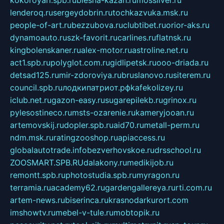
kokoroyari.spb.ru
blesna-kazan.ru
mossilver.ru
lenderoq.ru
sergeydobrin.ru
tochkazvuka.msk.ru
people-of-art.ru
bezzubova.ru
clubtibet.ru
orior-aks.ru
dynamoauto.ru
szk-favorit.ru
carlines.ru
flatnsk.ru
kingbolenskaner.ru
alex-motor.ru
astroline.net.ru
act1.spb.ru
polyglot.com.ru
gidlipetsk.ru
ooo-driada.ru
detsad125.ru
mir-zdoroviya.ru
bruslanovo.ru
siterem.ru
council.spb.ru
лодкипатриот.рф
kafekolizey.ru
iclub.net.ru
gazon-easy.ru
sugarepilekb.ru
grinox.ru
pylesostineco.ru
msts-ozarenie.ru
kameryjooan.ru
artemovskij.ru
dopler.spb.ru
aid70.ru
metall-perm.ru
ndm.msk.ru
ratingzooshop.ru
apiaccess.ru
globalautotrade.info
bezverhovskoe.ru
drsschool.ru
ZOOSMART.SPB.RU
dalakony.ru
medikijob.ru
remontt.spb.ru
photostudia.spb.ru
myragon.ru
terramia.ru
academy62.ru
gardengallereya.ru
rti.com.ru
artem-news.ru
biserinca.ru
krasnodarkurort.com
imshowtv.ru
mebel-v-tule.ru
mobtopik.ru