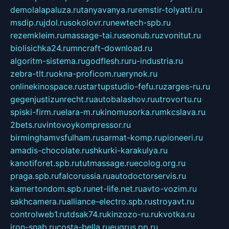
demolalapaluza.ru
tanyavanya.ru
remstir-tolyatti.ru
msdip.ru
jdol.ru
sokolovr.ru
newtech-spb.ru
rezemkleim.ru
massage-tai.ru
seonub.ru
zvonitut.ru
biolisichka24.ru
mncraft-download.ru
algoritm-sistema.ru
godflesh.ru
ru-industria.ru
zebra-tlt.ru
okna-proficom.ru
erynok.ru
onlinekinospace.ru
startupstudio-fefu.ru
zarges-ru.ru
gegenjustizunrecht.ru
autobalashov.ru
utrovortu.ru
spiski-firm.ru
elara-m.ru
kinomusorka.ru
mkcslava.ru
2bets.ru
vintovoykompressor.ru
birminghamvsfulham.ru
sarmat-komp.ru
pioneeri.ru
amadis-chocolate.ru
shkurki-karakulya.ru
kanotiforet.spb.ru
tutmassage.ru
ecolog.org.ru
praga.spb.ru
falcorussia.ru
autodoctorservis.ru
kamertondom.spb.ru
net-life.net.ru
avto-vozim.ru
sakhcamera.ru
alliance-electro.spb.ru
stroyavt.ru
controlweb1.ru
tdsak74.ru
kinzozo-ru.ru
kvotka.ru
iron-snab.ru
costa-bella.ru
eugrus.pp.ru