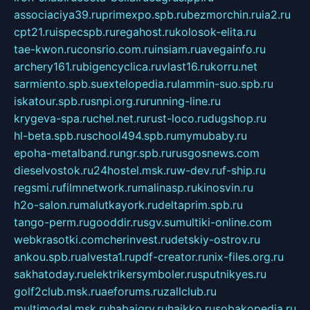
associaciya39.ru
primexpo.spb.ru
bezmorchin.ru
ia2.ru
cpt21.ru
ispecspb.ru
regahost.ru
kolosok-elita.ru
tae-kwon.ru
consrio.com.ru
insiam.ru
avegainfo.ru
archery161.ru
bigencyclica.ru
vlast16.ru
korru.net
sarmiento.spb.su
extelopedia.ru
lammin-suo.spb.ru
iskatour.spb.ru
snpi.org.ru
running-line.ru
krygeva-spa.ru
chel.net.ru
rust-loco.ru
dugshop.ru
hl-beta.spb.ru
school494.spb.ru
mymubaby.ru
epoha-metalband.ru
ngr.spb.ru
rusgosnews.com
dieselvostok.ru
24hostel.msk.ru
w-dev.ru
f-ship.ru
regsmi.ru
filmnetwork.ru
malinasp.ru
kinosvin.ru
h2o-salon.ru
malutkayork.ru
deltaprim.spb.ru
tango-perm.ru
gooddir.ru
sgv.su
multiki-online.com
webkrasotki.com
cherinvest.ru
detskiy-ostrov.ru
ankou.spb.ru
alvesta1.ru
pdf-creator.ru
nix-files.org.ru
sakhatoday.ru
elektrikersymboler.ru
sputnikyes.ru
golf2club.msk.ru
aeforums.ru
zallclub.ru
multimodal.msk.ru
habaigry.ru
haikko.ru
sobakopedia.ru