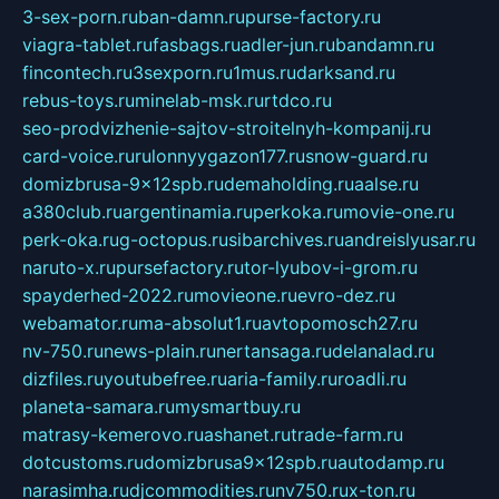
3-sex-porn.ru
ban-damn.ru
purse-factory.ru
viagra-tablet.ru
fasbags.ru
adler-jun.ru
bandamn.ru
fincontech.ru
3sexporn.ru
1mus.ru
darksand.ru
rebus-toys.ru
minelab-msk.ru
rtdco.ru
seo-prodvizhenie-sajtov-stroitelnyh-kompanij.ru
card-voice.ru
rulonnyygazon177.ru
snow-guard.ru
domizbrusa-9x12spb.ru
demaholding.ru
aalse.ru
a380club.ru
argentinamia.ru
perkoka.ru
movie-one.ru
perk-oka.ru
g-octopus.ru
sibarchives.ru
andreislyusar.ru
naruto-x.ru
pursefactory.ru
tor-lyubov-i-grom.ru
spayderhed-2022.ru
movieone.ru
evro-dez.ru
webamator.ru
ma-absolut1.ru
avtopomosch27.ru
nv-750.ru
news-plain.ru
nertansaga.ru
delanalad.ru
dizfiles.ru
youtubefree.ru
aria-family.ru
roadli.ru
planeta-samara.ru
mysmartbuy.ru
matrasy-kemerovo.ru
ashanet.ru
trade-farm.ru
dotcustoms.ru
domizbrusa9x12spb.ru
autodamp.ru
narasimha.ru
djcommodities.ru
nv750.ru
x-ton.ru