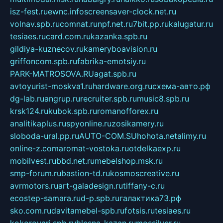
isz-fest.ru
ewnc.info
screensaver-clock.net.ru
volnav.spb.ru
comnat.ru
npf.net.ru
7bit.pp.ru
kalugatur.ru
tesiaes.ru
card.com.ru
kazanka.spb.ru
gildiya-kuznecov.ru
kameryboavision.ru
griffoncom.spb.ru
fabrika-emotsiy.ru
PARK-MATROSOVA.RU
agat.spb.ru
avtoyurist-moskva1.ru
hardware.org.ru
схема-авто.рф
dg-lab.ru
angrup.ru
recruiter.spb.ru
music8.spb.ru
krsk124.ru
kubok.spb.ru
romanofforex.ru
analitikaplus.ru
spyonline.ru
zosikamery.ru
sloboda-ural.pp.ru
AUTO-COM.SU
hohota.net
alimy.ru
online-z.com
aromat-vostoka.ru
otdelkaexp.ru
mobilvest.ru
bbd.net.ru
mebelshop.msk.ru
smp-forum.ru
bastion-td.ru
kosmoscreative.ru
avrmotors.ru
art-galadesign.ru
tiffany-c.ru
ecostep-samara.ru
d-p.spb.ru
галактика73.рф
sko.com.ru
davitamebel-spb.ru
fotsis.ru
tesiaes.ru