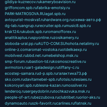
gildiya-kuznecov.ru
kameryboavision.ru
griffoncom.spb.ru
fabrika-emotsiy.ru
PARK-MATROSOVA.RU
agat.spb.ru
avtoyurist-moskva1.ru
hardware.org.ru
схема-авто.рф
dg-lab.ru
angrup.ru
recruiter.spb.ru
music8.spb.ru
krsk124.ru
kubok.spb.ru
romanofforex.ru
analitikaplus.ru
spyonline.ru
zosikamery.ru
sloboda-ural.pp.ru
AUTO-COM.SU
hohota.net
alimy.ru
online-z.com
aromat-vostoka.ru
otdelkaexp.ru
mobilvest.ru
bbd.net.ru
mebelshop.msk.ru
smp-forum.ru
bastion-td.ru
kosmoscreative.ru
avrmotors.ru
art-galadesign.ru
tiffany-c.ru
ecostep-samara.ru
d-p.spb.ru
галактика73.рф
sko.com.ru
davitamebel-spb.ru
fotsis.ru
tesiaes.ru
kokoroyari.spb.ru
blesna-kazan.ru
mossilver.ru
lenderoq.ru
sergeydobrin.ru
tochkazvuka.msk.ru
people-of-art.ru
bezzubova.ru
clubtibet.ru
orior-aks.ru
dynamoauto.ru
szk-favorit.ru
carlines.ru
flatnsk.ru