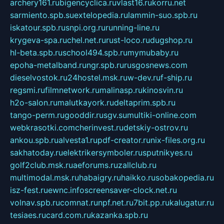
archery161.ru
bigencyclica.ru
vlast16.ru
korru.net
sarmiento.spb.su
extelopedia.ru
lammin-suo.spb.ru
iskatour.spb.ru
snpi.org.ru
running-line.ru
krygeva-spa.ru
chel.net.ru
rust-loco.ru
dugshop.ru
hl-beta.spb.ru
school494.spb.ru
mymubaby.ru
epoha-metalband.ru
ngr.spb.ru
rusgosnews.com
dieselvostok.ru
24hostel.msk.ru
w-dev.ru
f-ship.ru
regsmi.ru
filmnetwork.ru
malinasp.ru
kinosvin.ru
h2o-salon.ru
malutkayork.ru
deltaprim.spb.ru
tango-perm.ru
gooddir.ru
sgv.su
multiki-online.com
webkrasotki.com
cherinvest.ru
detskiy-ostrov.ru
ankou.spb.ru
alvesta1.ru
pdf-creator.ru
nix-files.org.ru
sakhatoday.ru
elektrikersymboler.ru
sputnikyes.ru
golf2club.msk.ru
aeforums.ru
zallclub.ru
multimodal.msk.ru
habaigry.ru
haikko.ru
sobakopedia.ru
isz-fest.ru
ewnc.info
screensaver-clock.net.ru
volnav.spb.ru
comnat.ru
npf.net.ru
7bit.pp.ru
kalugatur.ru
tesiaes.ru
card.com.ru
kazanka.spb.ru