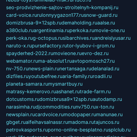
seo-prodvizhenie-sajtov-stroitelnyh-kompanij.ru
card-voice.ru
rulonnyygazon177.ru
snow-guard.ru
domizbrusa-9x12spb.ru
demaholding.ru
aalse.ru
a380club.ru
argentinamia.ru
perkoka.ru
movie-one.ru
perk-oka.ru
g-octopus.ru
sibarchives.ru
andreislyusar.ru
naruto-x.ru
pursefactory.ru
tor-lyubov-i-grom.ru
spayderhed-2022.ru
movieone.ru
evro-dez.ru
webamator.ru
ma-absolut1.ru
avtopomosch27.ru
nv-750.ru
news-plain.ru
nertansaga.ru
delanalad.ru
dizfiles.ru
youtubefree.ru
aria-family.ru
roadli.ru
planeta-samara.ru
mysmartbuy.ru
matrasy-kemerovo.ru
ashanet.ru
trade-farm.ru
dotcustoms.ru
domizbrusa9x12spb.ru
autodamp.ru
narasimha.ru
djcommodities.ru
nv750.ru
x-ton.ru
newsplain.ru
cardvoice.ru
modopaper.ru
manunae.ru
gbget.ru
alfeihavsalnassr.ru
madoma.ru
tajuncos.ru
petrovkasports.ru
porno-online-besplatno.ru
splclub.ru