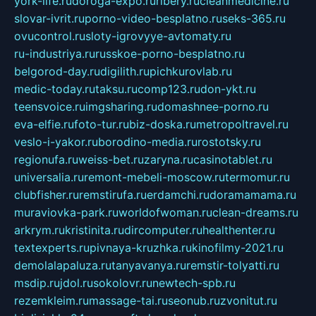
york-life.ru
doroga-expo.ru
ribery.ru
cleanmedicine.ru
slovar-ivrit.ru
porno-video-besplatno.ru
seks-365.ru
ovucontrol.ru
sloty-igrovyye-avtomaty.ru
ru-industriya.ru
russkoe-porno-besplatno.ru
belgorod-day.ru
digilith.ru
pichkurovlab.ru
medic-today.ru
taksu.ru
comp123.ru
don-ykt.ru
teensvoice.ru
imgsharing.ru
domashnee-porno.ru
eva-elfie.ru
foto-tur.ru
biz-doska.ru
metropoltravel.ru
veslo-i-yakor.ru
borodino-media.ru
rostotsky.ru
regionufa.ru
weiss-bet.ru
zaryna.ru
casinotablet.ru
universalia.ru
remont-mebeli-moscow.ru
termomur.ru
clubfisher.ru
remstirufa.ru
erdamchi.ru
doramamama.ru
muraviovka-park.ru
worldofwoman.ru
clean-dreams.ru
arkrym.ru
kristinita.ru
dircomputer.ru
healthenter.ru
textexperts.ru
pivnaya-kruzhka.ru
kinofilmy-2021.ru
demolalapaluza.ru
tanyavanya.ru
remstir-tolyatti.ru
msdip.ru
jdol.ru
sokolovr.ru
newtech-spb.ru
rezemkleim.ru
massage-tai.ru
seonub.ru
zvonitut.ru