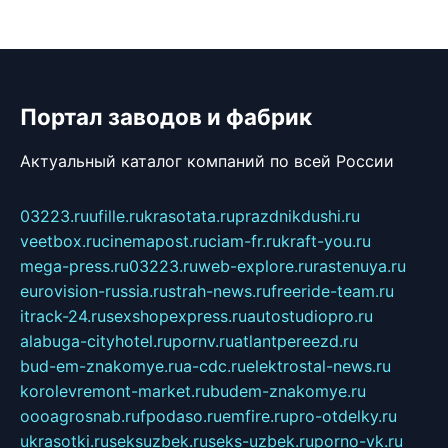
Портал заводов и фабрик
Актуальный каталог компаний по всей России
03223.ru
ufille.ru
krasotata.ru
prazdnikdushi.ru
veetbox.ru
cinemapost.ru
ciam-fr.ru
kraft-you.ru
mega-press.ru
03223.ru
web-explore.ru
rastenuya.ru
eurovision-russia.ru
strah-news.ru
freeride-team.ru
itrack-24.ru
sexshopexpress.ru
autostudiopro.ru
alabuga-cityhotel.ru
pornv.ru
atlantpereezd.ru
bud-em-znakomye.ru
a-cdc.ru
elektrostal-news.ru
korolevremont-market.ru
budem-znakomye.ru
oooagrosnab.ru
fpodaso.ru
emfire.ru
pro-otdelky.ru
ukrasotki.ru
seksuzbek.ru
seks-uzbek.ru
porno-vk.ru