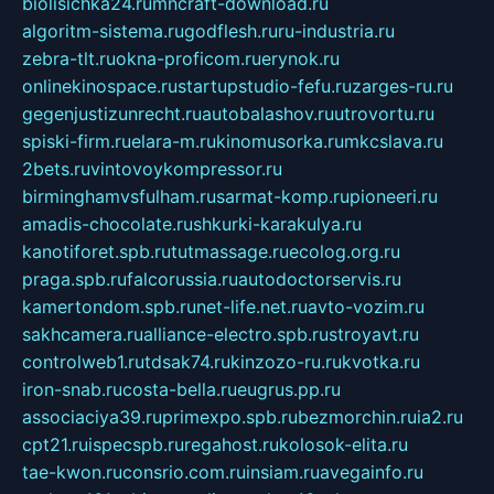
biolisichka24.ru
mncraft-download.ru
algoritm-sistema.ru
godflesh.ru
ru-industria.ru
zebra-tlt.ru
okna-proficom.ru
erynok.ru
onlinekinospace.ru
startupstudio-fefu.ru
zarges-ru.ru
gegenjustizunrecht.ru
autobalashov.ru
utrovortu.ru
spiski-firm.ru
elara-m.ru
kinomusorka.ru
mkcslava.ru
2bets.ru
vintovoykompressor.ru
birminghamvsfulham.ru
sarmat-komp.ru
pioneeri.ru
amadis-chocolate.ru
shkurki-karakulya.ru
kanotiforet.spb.ru
tutmassage.ru
ecolog.org.ru
praga.spb.ru
falcorussia.ru
autodoctorservis.ru
kamertondom.spb.ru
net-life.net.ru
avto-vozim.ru
sakhcamera.ru
alliance-electro.spb.ru
stroyavt.ru
controlweb1.ru
tdsak74.ru
kinzozo-ru.ru
kvotka.ru
iron-snab.ru
costa-bella.ru
eugrus.pp.ru
associaciya39.ru
primexpo.spb.ru
bezmorchin.ru
ia2.ru
cpt21.ru
ispecspb.ru
regahost.ru
kolosok-elita.ru
tae-kwon.ru
consrio.com.ru
insiam.ru
avegainfo.ru