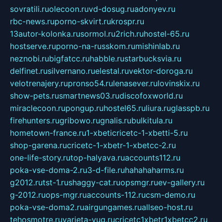
sovratili.ru
olecoon.ru
vd-dosug.ru
adonyev.ru
rbc-news.ru
porno-skvirt.ru
krospr.ru
13autor-kolonka.ru
sormol.ru
2rich.ru
hostel-65.ru
hostserve.ru
porno-na-russkom.ru
mishinlab.ru
neznobi.ru
bigfatcc.ru
habble.ru
starbucksvia.ru
delfinet.ru
silvernano.ru
elestal.ru
vektor-doroga.ru
velotrenajery.ru
pronso54.ru
lenasever.ru
lovinskix.ru
show-pets.ru
smartnews03.ru
discofoxworld.ru
miraclecoon.ru
pongup.ru
hostel65.ru
liura.ru
glasspb.ru
firehunters.ru
gribowo.ru
gnalis.ru
bulkitula.ru
hometown-france.ru
1-xbeticricetc-1-xbetti-5.ru
shop-garena.ru
cricetc-1-xbetr-1-xbetcc-2.ru
one-life-story.ru
top-halyava.ru
accounts112.ru
poka-vse-doma-2.ru
3-d-file.ru
hahahaharms.ru
g2012.ru
tst-1.ru
shaggy-cat.ru
opsmgr.ru
ev-gallery.ru
g-2012.ru
ops-mgr.ru
accounts-112.ru
csm-demo.ru
poka-vse-doma2.ru
airgungames.ru
allseo-host.ru
tehosmotre.ru
varieta-yug.ru
cricetc1xbetr1xbetcc2.ru