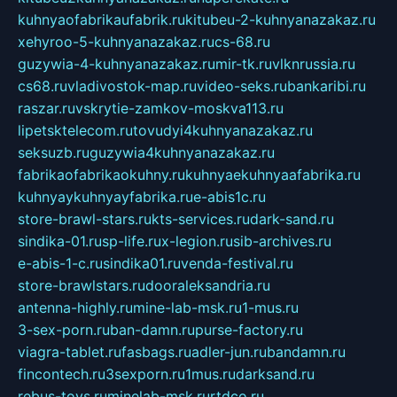
kuhnyaofabrikaufabrik.ru
kitubeu-2-kuhnyanazakaz.ru
xehyroo-5-kuhnyanazakaz.ru
cs-68.ru
guzywia-4-kuhnyanazakaz.ru
mir-tk.ru
vlknrussia.ru
cs68.ru
vladivostok-map.ru
video-seks.ru
bankaribi.ru
raszar.ru
vskrytie-zamkov-moskva113.ru
lipetsktelecom.ru
tovudyi4kuhnyanazakaz.ru
seksuzb.ru
guzywia4kuhnyanazakaz.ru
fabrikaofabrikaokuhny.ru
kuhnyaekuhnyaafabrika.ru
kuhnyaykuhnyayfabrika.ru
e-abis1c.ru
store-brawl-stars.ru
kts-services.ru
dark-sand.ru
sindika-01.ru
sp-life.ru
x-legion.ru
sib-archives.ru
e-abis-1-c.ru
sindika01.ru
venda-festival.ru
store-brawlstars.ru
dooraleksandria.ru
antenna-highly.ru
mine-lab-msk.ru
1-mus.ru
3-sex-porn.ru
ban-damn.ru
purse-factory.ru
viagra-tablet.ru
fasbags.ru
adler-jun.ru
bandamn.ru
fincontech.ru
3sexporn.ru
1mus.ru
darksand.ru
rebus-toys.ru
minelab-msk.ru
rtdco.ru