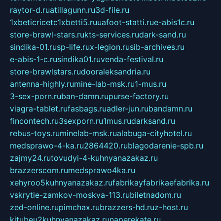
raytor-d.ru
atillagunn.ru
3d-file.ru
1xbeticricetc1xbetti5.ru
uafoot-statti.ru
e-abis1c.ru
store-brawl-stars.ru
kts-services.ru
dark-sand.ru
sindika-01.ru
sp-life.ru
x-legion.ru
sib-archives.ru
e-abis-1-c.ru
sindika01.ru
venda-festival.ru
store-brawlstars.ru
dooraleksandria.ru
antenna-highly.ru
mine-lab-msk.ru
1-mus.ru
3-sex-porn.ru
ban-damn.ru
purse-factory.ru
viagra-tablet.ru
fasbags.ru
adler-jun.ru
bandamn.ru
fincontech.ru
3sexporn.ru
1mus.ru
darksand.ru
rebus-toys.ru
minelab-msk.ru
alabuga-cityhotel.ru
medsprawo-4-ka.ru
2864420.ru
blagodarenie-spb.ru
zajmy24.ru
tovudyi-4-kuhnyanazakaz.ru
brazzerscom.ru
medsprawo4ka.ru
xehyroo5kuhnyanazakaz.ru
fabrikayfabrikaefabrika.ru
vskrytie-zamkov-moskva-113.ru
biletnadom.ru
zed-online.ru
pimchax.ru
brazzers-hd.ru
z-host.ru
kitubeu2kuhnyanazakaz.ru
naperekate.ru