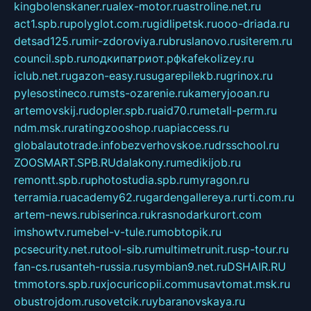
kingbolenskaner.ru
alex-motor.ru
astroline.net.ru
act1.spb.ru
polyglot.com.ru
gidlipetsk.ru
ooo-driada.ru
detsad125.ru
mir-zdoroviya.ru
bruslanovo.ru
siterem.ru
council.spb.ru
лодкипатриот.рф
kafekolizey.ru
iclub.net.ru
gazon-easy.ru
sugarepilekb.ru
grinox.ru
pylesostineco.ru
msts-ozarenie.ru
kameryjooan.ru
artemovskij.ru
dopler.spb.ru
aid70.ru
metall-perm.ru
ndm.msk.ru
ratingzooshop.ru
apiaccess.ru
globalautotrade.info
bezverhovskoe.ru
drsschool.ru
ZOOSMART.SPB.RU
dalakony.ru
medikijob.ru
remontt.spb.ru
photostudia.spb.ru
myragon.ru
terramia.ru
academy62.ru
gardengallereya.ru
rti.com.ru
artem-news.ru
biserinca.ru
krasnodarkurort.com
imshowtv.ru
mebel-v-tule.ru
mobtopik.ru
pcsecurity.net.ru
tool-sib.ru
multimetrunit.ru
sp-tour.ru
fan-cs.ru
santeh-russia.ru
symbian9.net.ru
DSHAIR.RU
tmmotors.spb.ru
xjocuricopii.com
musavtomat.msk.ru
obustrojdom.ru
sovetcik.ru
ybaranovskaya.ru