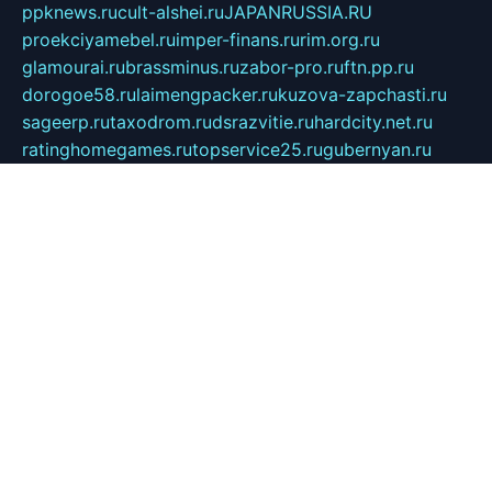
ppknews.ru
cult-alshei.ru
JAPANRUSSIA.RU
proekciyamebel.ru
imper-finans.ru
rim.org.ru
glamourai.ru
brassminus.ru
zabor-pro.ru
ftn.pp.ru
dorogoe58.ru
laimengpacker.ru
kuzova-zapchasti.ru
sageerp.ru
taxodrom.ru
dsrazvitie.ru
hardcity.net.ru
ratinghomegames.ru
topservice25.ru
gubernyan.ru
gtglasslined.ru
ii4.ru
tssport.spb.ru
andorra24.com
blackwallstreet.ru
oboimos.ru
optim-doors.com.ru
ikuch.ru
nycr.org.ru
npa21.ru
vremya-ch.spb.ru
desert000.ru
ivtorgi.ru
ifiori.ru
catalog-statei.ru
dcv.org.ru
spetsmaster174.ru
ipkameryhiseeu.ru
dum26.ru
ruspol.spb.ru
fr-opendp.ru
kam-solnyshko.ru
cheyenne-arapaho.ru
sevzapmetal.spb.ru
ted-lapidus.spb.ru
parasite-eliminator.ru
sigma-complete.ru
modernworld.ru
dama-moda.ru
eholot-group.ru
sk-nvkz.ru
DRONGOLD.RU
democratia2.ru
i-farmer.ru
mass-sport.org
jablonex.spb.ru
bookmess.ru
linkword.ru