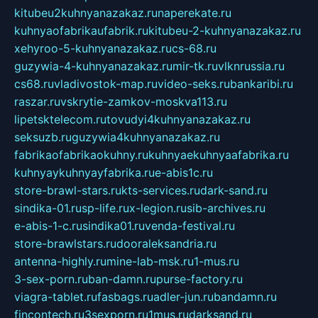
kitubeu2kuhnyanazakaz.ru
naperekate.ru
kuhnyaofabrikaufabrik.ru
kitubeu-2-kuhnyanazakaz.ru
xehyroo-5-kuhnyanazakaz.ru
cs-68.ru
guzywia-4-kuhnyanazakaz.ru
mir-tk.ru
vlknrussia.ru
cs68.ru
vladivostok-map.ru
video-seks.ru
bankaribi.ru
raszar.ru
vskrytie-zamkov-moskva113.ru
lipetsktelecom.ru
tovudyi4kuhnyanazakaz.ru
seksuzb.ru
guzywia4kuhnyanazakaz.ru
fabrikaofabrikaokuhny.ru
kuhnyaekuhnyaafabrika.ru
kuhnyaykuhnyayfabrika.ru
e-abis1c.ru
store-brawl-stars.ru
kts-services.ru
dark-sand.ru
sindika-01.ru
sp-life.ru
x-legion.ru
sib-archives.ru
e-abis-1-c.ru
sindika01.ru
venda-festival.ru
store-brawlstars.ru
dooraleksandria.ru
antenna-highly.ru
mine-lab-msk.ru
1-mus.ru
3-sex-porn.ru
ban-damn.ru
purse-factory.ru
viagra-tablet.ru
fasbags.ru
adler-jun.ru
bandamn.ru
fincontech.ru
3sexporn.ru
1mus.ru
darksand.ru