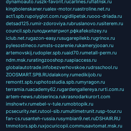
dynamoauto.ru
szk-favorit.ru
carlines.ru
flatnsk.ru
kingbolenskaner.ru
alex-motor.ru
astroline.net.ru
act1.spb.ru
polyglot.com.ru
gidlipetsk.ru
ooo-driada.ru
detsad125.ru
mir-zdoroviya.ru
bruslanovo.ru
siterem.ru
council.spb.ru
лодкипатриот.рф
kafekolizey.ru
iclub.net.ru
gazon-easy.ru
sugarepilekb.ru
grinox.ru
pylesostineco.ru
msts-ozarenie.ru
kameryjooan.ru
artemovskij.ru
dopler.spb.ru
aid70.ru
metall-perm.ru
ndm.msk.ru
ratingzooshop.ru
apiaccess.ru
globalautotrade.info
bezverhovskoe.ru
drsschool.ru
ZOOSMART.SPB.RU
dalakony.ru
medikijob.ru
remontt.spb.ru
photostudia.spb.ru
myragon.ru
terramia.ru
academy62.ru
gardengallereya.ru
rti.com.ru
artem-news.ru
biserinca.ru
krasnodarkurort.com
imshowtv.ru
mebel-v-tule.ru
mobtopik.ru
pcsecurity.net.ru
tool-sib.ru
multimetrunit.ru
sp-tour.ru
fan-cs.ru
santeh-russia.ru
symbian9.net.ru
DSHAIR.RU
tmmotors.spb.ru
xjocuricopii.com
musavtomat.msk.ru