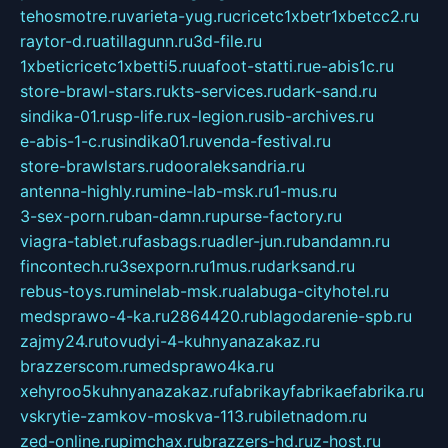
tehosmotre.ru
varieta-yug.ru
cricetc1xbetr1xbetcc2.ru
raytor-d.ru
atillagunn.ru
3d-file.ru
1xbeticricetc1xbetti5.ru
uafoot-statti.ru
e-abis1c.ru
store-brawl-stars.ru
kts-services.ru
dark-sand.ru
sindika-01.ru
sp-life.ru
x-legion.ru
sib-archives.ru
e-abis-1-c.ru
sindika01.ru
venda-festival.ru
store-brawlstars.ru
dooraleksandria.ru
antenna-highly.ru
mine-lab-msk.ru
1-mus.ru
3-sex-porn.ru
ban-damn.ru
purse-factory.ru
viagra-tablet.ru
fasbags.ru
adler-jun.ru
bandamn.ru
fincontech.ru
3sexporn.ru
1mus.ru
darksand.ru
rebus-toys.ru
minelab-msk.ru
alabuga-cityhotel.ru
medsprawo-4-ka.ru
2864420.ru
blagodarenie-spb.ru
zajmy24.ru
tovudyi-4-kuhnyanazakaz.ru
brazzerscom.ru
medsprawo4ka.ru
xehyroo5kuhnyanazakaz.ru
fabrikayfabrikaefabrika.ru
vskrytie-zamkov-moskva-113.ru
biletnadom.ru
zed-online.ru
pimchax.ru
brazzers-hd.ru
z-host.ru