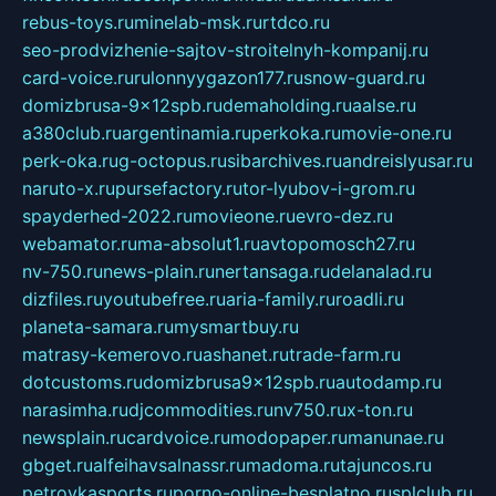
rebus-toys.ru
minelab-msk.ru
rtdco.ru
seo-prodvizhenie-sajtov-stroitelnyh-kompanij.ru
card-voice.ru
rulonnyygazon177.ru
snow-guard.ru
domizbrusa-9x12spb.ru
demaholding.ru
aalse.ru
a380club.ru
argentinamia.ru
perkoka.ru
movie-one.ru
perk-oka.ru
g-octopus.ru
sibarchives.ru
andreislyusar.ru
naruto-x.ru
pursefactory.ru
tor-lyubov-i-grom.ru
spayderhed-2022.ru
movieone.ru
evro-dez.ru
webamator.ru
ma-absolut1.ru
avtopomosch27.ru
nv-750.ru
news-plain.ru
nertansaga.ru
delanalad.ru
dizfiles.ru
youtubefree.ru
aria-family.ru
roadli.ru
planeta-samara.ru
mysmartbuy.ru
matrasy-kemerovo.ru
ashanet.ru
trade-farm.ru
dotcustoms.ru
domizbrusa9x12spb.ru
autodamp.ru
narasimha.ru
djcommodities.ru
nv750.ru
x-ton.ru
newsplain.ru
cardvoice.ru
modopaper.ru
manunae.ru
gbget.ru
alfeihavsalnassr.ru
madoma.ru
tajuncos.ru
petrovkasports.ru
porno-online-besplatno.ru
splclub.ru