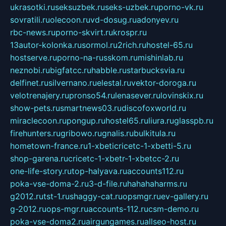
ukrasotki.ru
seksuzbek.ru
seks-uzbek.ru
porno-vk.ru
sovratili.ru
olecoon.ru
vd-dosug.ru
adonyev.ru
rbc-news.ru
porno-skvirt.ru
krospr.ru
13autor-kolonka.ru
sormol.ru
2rich.ru
hostel-65.ru
hostserve.ru
porno-na-russkom.ru
mishinlab.ru
neznobi.ru
bigfatcc.ru
habble.ru
starbucksvia.ru
delfinet.ru
silvernano.ru
elestal.ru
vektor-doroga.ru
velotrenajery.ru
pronso54.ru
lenasever.ru
lovinskix.ru
show-pets.ru
smartnews03.ru
discofoxworld.ru
miraclecoon.ru
pongup.ru
hostel65.ru
liura.ru
glasspb.ru
firehunters.ru
gribowo.ru
gnalis.ru
bulkitula.ru
hometown-france.ru
1-xbeticricetc-1-xbetti-5.ru
shop-garena.ru
cricetc-1-xbetr-1-xbetcc-2.ru
one-life-story.ru
top-halyava.ru
accounts112.ru
poka-vse-doma-2.ru
3-d-file.ru
hahahaharms.ru
g2012.ru
tst-1.ru
shaggy-cat.ru
opsmgr.ru
ev-gallery.ru
g-2012.ru
ops-mgr.ru
accounts-112.ru
csm-demo.ru
poka-vse-doma2.ru
airgungames.ru
allseo-host.ru