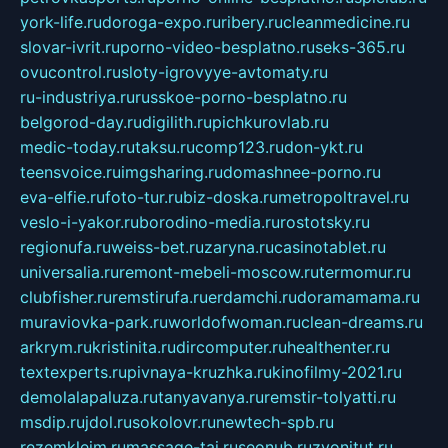
york-life.ru
doroga-expo.ru
ribery.ru
cleanmedicine.ru
slovar-ivrit.ru
porno-video-besplatno.ru
seks-365.ru
ovucontrol.ru
sloty-igrovyye-avtomaty.ru
ru-industriya.ru
russkoe-porno-besplatno.ru
belgorod-day.ru
digilith.ru
pichkurovlab.ru
medic-today.ru
taksu.ru
comp123.ru
don-ykt.ru
teensvoice.ru
imgsharing.ru
domashnee-porno.ru
eva-elfie.ru
foto-tur.ru
biz-doska.ru
metropoltravel.ru
veslo-i-yakor.ru
borodino-media.ru
rostotsky.ru
regionufa.ru
weiss-bet.ru
zaryna.ru
casinotablet.ru
universalia.ru
remont-mebeli-moscow.ru
termomur.ru
clubfisher.ru
remstirufa.ru
erdamchi.ru
doramamama.ru
muraviovka-park.ru
worldofwoman.ru
clean-dreams.ru
arkrym.ru
kristinita.ru
dircomputer.ru
healthenter.ru
textexperts.ru
pivnaya-kruzhka.ru
kinofilmy-2021.ru
demolalapaluza.ru
tanyavanya.ru
remstir-tolyatti.ru
msdip.ru
jdol.ru
sokolovr.ru
newtech-spb.ru
rezemkleim.ru
massage-tai.ru
seonub.ru
zvonitut.ru