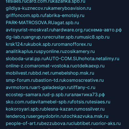
tesiaes.ru
card.com.ru
kazanka.spb.ru
gildiya-kuznecov.ru
kameryboavision.ru
griffoncom.spb.ru
fabrika-emotsiy.ru
PARK-MATROSOVA.RU
agat.spb.ru
avtoyurist-moskva1.ru
hardware.org.ru
схема-авто.рф
dg-lab.ru
angrup.ru
recruiter.spb.ru
music8.spb.ru
krsk124.ru
kubok.spb.ru
romanofforex.ru
analitikaplus.ru
spyonline.ru
zosikamery.ru
sloboda-ural.pp.ru
AUTO-COM.SU
hohota.net
alimy.ru
online-z.com
aromat-vostoka.ru
otdelkaexp.ru
mobilvest.ru
bbd.net.ru
mebelshop.msk.ru
smp-forum.ru
bastion-td.ru
kosmoscreative.ru
avrmotors.ru
art-galadesign.ru
tiffany-c.ru
ecostep-samara.ru
d-p.spb.ru
галактика73.рф
sko.com.ru
davitamebel-spb.ru
fotsis.ru
tesiaes.ru
kokoroyari.spb.ru
blesna-kazan.ru
mossilver.ru
lenderoq.ru
sergeydobrin.ru
tochkazvuka.msk.ru
people-of-art.ru
bezzubova.ru
clubtibet.ru
orior-aks.ru