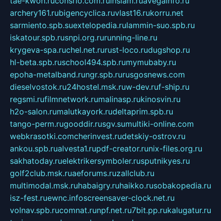
tae-kwon.ru
consrio.com.ru
insiam.ru
avegainfo.ru
archery161.ru
bigencyclica.ru
vlast16.ru
korru.net
sarmiento.spb.su
extelopedia.ru
lammin-suo.spb.ru
iskatour.spb.ru
snpi.org.ru
running-line.ru
krygeva-spa.ru
chel.net.ru
rust-loco.ru
dugshop.ru
hl-beta.spb.ru
school494.spb.ru
mymubaby.ru
epoha-metalband.ru
ngr.spb.ru
rusgosnews.com
dieselvostok.ru
24hostel.msk.ru
w-dev.ru
f-ship.ru
regsmi.ru
filmnetwork.ru
malinasp.ru
kinosvin.ru
h2o-salon.ru
malutkayork.ru
deltaprim.spb.ru
tango-perm.ru
gooddir.ru
sgv.su
multiki-online.com
webkrasotki.com
cherinvest.ru
detskiy-ostrov.ru
ankou.spb.ru
alvesta1.ru
pdf-creator.ru
nix-files.org.ru
sakhatoday.ru
elektrikersymboler.ru
sputnikyes.ru
golf2club.msk.ru
aeforums.ru
zallclub.ru
multimodal.msk.ru
habaigry.ru
haikko.ru
sobakopedia.ru
isz-fest.ru
ewnc.info
screensaver-clock.net.ru
volnav.spb.ru
comnat.ru
npf.net.ru
7bit.pp.ru
kalugatur.ru