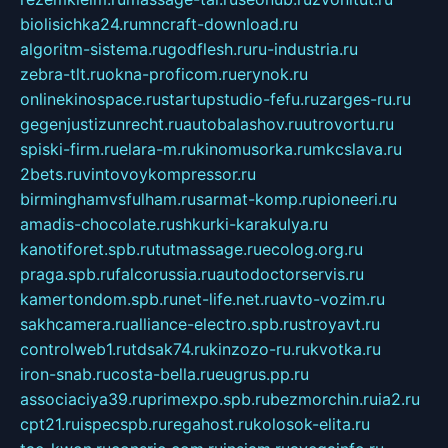
biolisichka24.ru
mncraft-download.ru
algoritm-sistema.ru
godflesh.ru
ru-industria.ru
zebra-tlt.ru
okna-proficom.ru
erynok.ru
onlinekinospace.ru
startupstudio-fefu.ru
zarges-ru.ru
gegenjustizunrecht.ru
autobalashov.ru
utrovortu.ru
spiski-firm.ru
elara-m.ru
kinomusorka.ru
mkcslava.ru
2bets.ru
vintovoykompressor.ru
birminghamvsfulham.ru
sarmat-komp.ru
pioneeri.ru
amadis-chocolate.ru
shkurki-karakulya.ru
kanotiforet.spb.ru
tutmassage.ru
ecolog.org.ru
praga.spb.ru
falcorussia.ru
autodoctorservis.ru
kamertondom.spb.ru
net-life.net.ru
avto-vozim.ru
sakhcamera.ru
alliance-electro.spb.ru
stroyavt.ru
controlweb1.ru
tdsak74.ru
kinzozo-ru.ru
kvotka.ru
iron-snab.ru
costa-bella.ru
eugrus.pp.ru
associaciya39.ru
primexpo.spb.ru
bezmorchin.ru
ia2.ru
cpt21.ru
ispecspb.ru
regahost.ru
kolosok-elita.ru