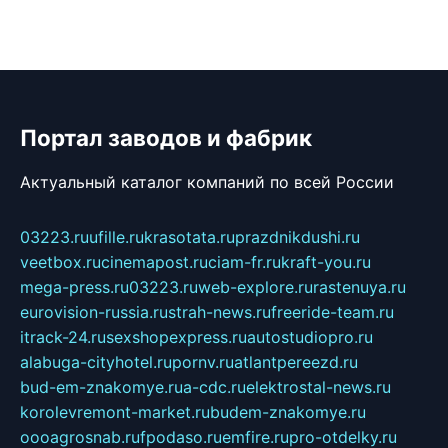
Портал заводов и фабрик
Актуальный каталог компаний по всей России
03223.ru
ufille.ru
krasotata.ru
prazdnikdushi.ru
veetbox.ru
cinemapost.ru
ciam-fr.ru
kraft-you.ru
mega-press.ru
03223.ru
web-explore.ru
rastenuya.ru
eurovision-russia.ru
strah-news.ru
freeride-team.ru
itrack-24.ru
sexshopexpress.ru
autostudiopro.ru
alabuga-cityhotel.ru
pornv.ru
atlantpereezd.ru
bud-em-znakomye.ru
a-cdc.ru
elektrostal-news.ru
korolevremont-market.ru
budem-znakomye.ru
oooagrosnab.ru
fpodaso.ru
emfire.ru
pro-otdelky.ru