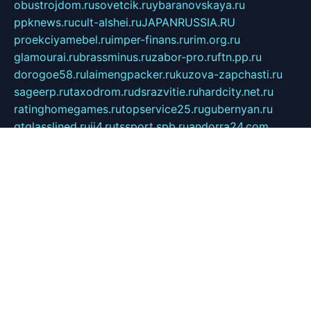
obustrojdom.ru
sovetcik.ru
ybaranovskaya.ru
ppknews.ru
cult-alshei.ru
JAPANRUSSIA.RU
proekciyamebel.ru
imper-finans.ru
rim.org.ru
glamourai.ru
brassminus.ru
zabor-pro.ru
ftn.pp.ru
dorogoe58.ru
laimengpacker.ru
kuzova-zapchasti.ru
sageerp.ru
taxodrom.ru
dsrazvitie.ru
hardcity.net.ru
ratinghomegames.ru
topservice25.ru
gubernyan.ru
gtglasslined.ru
ii4.ru
tssport.spb.ru
andorra24.com
blackwallstreet.ru
oboimos.ru
optim-doors.com.ru
ikuch.ru
nycr.org.ru
npa21.ru
vremya-ch.spb.ru
desert000.ru
ivtorgi.ru
ifiori.ru
catalog-statei.ru
dcv.org.ru
spetsmaster174.ru
ipkameryhiseeu.ru
dum26.ru
ruspol.spb.ru
fr-opendp.ru
kam-solnyshko.ru
cheyenne-arapaho.ru
sevzapmetal.spb.ru
ted-lapidus.spb.ru
parasite-eliminator.ru
sigma-complete.ru
modernworld.ru
dama-moda.ru
eholot-group.ru
sk-nvkz.ru
DRONGOLD.RU
democratia2.ru
i-farmer.ru
mass-sport.org