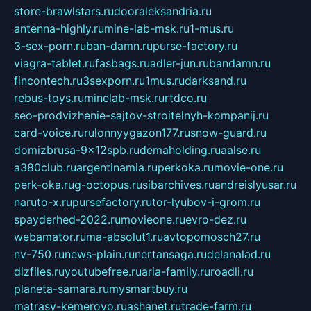
store-brawlstars.ru
dooraleksandria.ru
antenna-highly.ru
mine-lab-msk.ru
1-mus.ru
3-sex-porn.ru
ban-damn.ru
purse-factory.ru
viagra-tablet.ru
fasbags.ru
adler-jun.ru
bandamn.ru
fincontech.ru
3sexporn.ru
1mus.ru
darksand.ru
rebus-toys.ru
minelab-msk.ru
rtdco.ru
seo-prodvizhenie-sajtov-stroitelnyh-kompanij.ru
card-voice.ru
rulonnyygazon177.ru
snow-guard.ru
domizbrusa-9x12spb.ru
demaholding.ru
aalse.ru
a380club.ru
argentinamia.ru
perkoka.ru
movie-one.ru
perk-oka.ru
g-octopus.ru
sibarchives.ru
andreislyusar.ru
naruto-x.ru
pursefactory.ru
tor-lyubov-i-grom.ru
spayderhed-2022.ru
movieone.ru
evro-dez.ru
webamator.ru
ma-absolut1.ru
avtopomosch27.ru
nv-750.ru
news-plain.ru
nertansaga.ru
delanalad.ru
dizfiles.ru
youtubefree.ru
aria-family.ru
roadli.ru
planeta-samara.ru
mysmartbuy.ru
matrasy-kemerovo.ru
ashanet.ru
trade-farm.ru