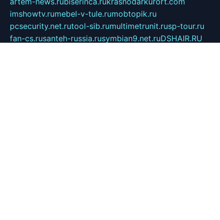
artem-news.ru
biserinca.ru
krasnodarkurort.com
imshowtv.ru
mebel-v-tule.ru
mobtopik.ru
pcsecurity.net.ru
tool-sib.ru
multimetrunit.ru
sp-tour.ru
fan-cs.ru
santeh-russia.ru
symbian9.net.ru
DSHAIR.RU
tmmotors.spb.ru
xjocuricopii.com
musavtomat.msk.ru
obustrojdom.ru
sovetcik.ru
ybaranovskaya.ru
ppknews.ru
cult-alshei.ru
JAPANRUSSIA.RU
proekciyamebel.ru
imper-finans.ru
rim.org.ru
glamourai.ru
brassminus.ru
zabor-pro.ru
ftn.pp.ru
dorogoe58.ru
laimengpacker.ru
kuzova-zapchasti.ru
sageerp.ru
taxodrom.ru
dsrazvitie.ru
hardcity.net.ru
ratinghomegames.ru
topservice25.ru
gubernyan.ru
gtglasslined.ru
ii4.ru
tssport.spb.ru
andorra24.com
blackwallstreet.ru
oboimos.ru
optim-doors.com.ru
ikuch.ru
nycr.org.ru
npa21.ru
vremya-ch.spb.ru
desert000.ru
ivtorgi.ru
ifiori.ru
catalog-statei.ru
dcv.org.ru
spetsmaster174.ru
ipkameryhiseeu.ru
dum26.ru
ruspol.spb.ru
fr-opendp.ru
kam-solnyshko.ru