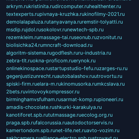
arkrym.ru
kristinita.ru
dircomputer.ru
healthenter.ru
textexperts.ru
pivnaya-kruzhka.ru
kinofilmy-2021.ru
demolalapaluza.ru
tanyavanya.ru
remstir-tolyatti.ru
msdip.ru
jdol.ru
sokolovr.ru
newtech-spb.ru
rezemkleim.ru
massage-tai.ru
seonub.ru
zvonitut.ru
biolisichka24.ru
mncraft-download.ru
algoritm-sistema.ru
godflesh.ru
ru-industria.ru
zebra-tlt.ru
okna-proficom.ru
erynok.ru
onlinekinospace.ru
startupstudio-fefu.ru
zarges-ru.ru
gegenjustizunrecht.ru
autobalashov.ru
utrovortu.ru
spiski-firm.ru
elara-m.ru
kinomusorka.ru
mkcslava.ru
2bets.ru
vintovoykompressor.ru
birminghamvsfulham.ru
sarmat-komp.ru
pioneeri.ru
amadis-chocolate.ru
shkurki-karakulya.ru
kanotiforet.spb.ru
tutmassage.ru
ecolog.org.ru
praga.spb.ru
falcorussia.ru
autodoctorservis.ru
kamertondom.spb.ru
net-life.net.ru
avto-vozim.ru
sakhcamera.ru
alliance-electro.spb.ru
stroyavt.ru