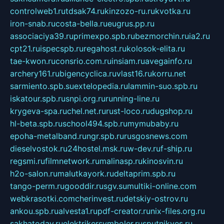
controlweb1.ru
tdsak74.ru
kinzozo-ru.ru
kvotka.ru
iron-snab.ru
costa-bella.ru
eugrus.pp.ru
associaciya39.ru
primexpo.spb.ru
bezmorchin.ru
ia2.ru
cpt21.ru
ispecspb.ru
regahost.ru
kolosok-elita.ru
tae-kwon.ru
consrio.com.ru
insiam.ru
avegainfo.ru
archery161.ru
bigencyclica.ru
vlast16.ru
korru.net
sarmiento.spb.su
extelopedia.ru
lammin-suo.spb.ru
iskatour.spb.ru
snpi.org.ru
running-line.ru
krygeva-spa.ru
chel.net.ru
rust-loco.ru
dugshop.ru
hl-beta.spb.ru
school494.spb.ru
mymubaby.ru
epoha-metalband.ru
ngr.spb.ru
rusgosnews.com
dieselvostok.ru
24hostel.msk.ru
w-dev.ru
f-ship.ru
regsmi.ru
filmnetwork.ru
malinasp.ru
kinosvin.ru
h2o-salon.ru
malutkayork.ru
deltaprim.spb.ru
tango-perm.ru
gooddir.ru
sgv.su
multiki-online.com
webkrasotki.com
cherinvest.ru
detskiy-ostrov.ru
ankou.spb.ru
alvesta1.ru
pdf-creator.ru
nix-files.org.ru
sakhatoday.ru
elektrikersymboler.ru
sputnikyes.ru