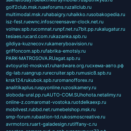
golf2club.msk.ru
aeforums.ru
zallclub.ru
multimodal.msk.ru
habaigry.ru
haikko.ru
sobakopedia.ru
isz-fest.ru
ewnc.info
screensaver-clock.net.ru
volnav.spb.ru
comnat.ru
npf.net.ru
7bit.pp.ru
kalugatur.ru
tesiaes.ru
card.com.ru
kazanka.spb.ru
gildiya-kuznecov.ru
kameryboavision.ru
griffoncom.spb.ru
fabrika-emotsiy.ru
PARK-MATROSOVA.RU
agat.spb.ru
avtoyurist-moskva1.ru
hardware.org.ru
схема-авто.рф
dg-lab.ru
angrup.ru
recruiter.spb.ru
music8.spb.ru
krsk124.ru
kubok.spb.ru
romanofforex.ru
analitikaplus.ru
spyonline.ru
zosikamery.ru
sloboda-ural.pp.ru
AUTO-COM.SU
hohota.net
alimy.ru
online-z.com
aromat-vostoka.ru
otdelkaexp.ru
mobilvest.ru
bbd.net.ru
mebelshop.msk.ru
smp-forum.ru
bastion-td.ru
kosmoscreative.ru
avrmotors.ru
art-galadesign.ru
tiffany-c.ru