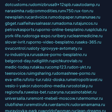
dotcustoms.ru
domizbrusa9x12spb.ru
autodamp.ru
narasimha.ru
djcommodities.ru
nv750.ru
x-ton.ru
newsplain.ru
cardvoice.ru
modopaper.ru
manunae.ru
gbget.ru
alfeihavsalnassr.ru
madoma.ru
tajuncos.ru
petrovkasports.ru
porno-online-besplatno.ru
splclub.ru
york-life.ru
doroga-expo.ru
ribery.ru
cleanmedicine.ru
slovar-ivrit.ru
porno-video-besplatno.ru
seks-365.ru
ovucontrol.ru
sloty-igrovyye-avtomaty.ru
ru-industriya.ru
russkoe-porno-besplatno.ru
belgorod-day.ru
digilith.ru
pichkurovlab.ru
medic-today.ru
taksu.ru
comp123.ru
don-ykt.ru
teensvoice.ru
imgsharing.ru
domashnee-porno.ru
eva-elfie.ru
foto-tur.ru
biz-doska.ru
metropoltravel.ru
veslo-i-yakor.ru
borodino-media.ru
rostotsky.ru
regionufa.ru
weiss-bet.ru
zaryna.ru
casinotablet.ru
universalia.ru
remont-mebeli-moscow.ru
termomur.ru
clubfisher.ru
remstirufa.ru
erdamchi.ru
doramamama.ru
muraviovka-park.ru
worldofwoman.ru
clean-dreams.ru