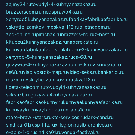
zajmy24.ru
tovudyi-4-kuhnyanazakaz.ru
brazzerscom.ru
medsprawo4ka.ru
xehyroo5kuhnyanazakaz.ru
fabrikayfabrikaefabrika.ru
vskrytie-zamkov-moskva-113.ru
biletnadom.ru
zed-online.ru
pimchax.ru
brazzers-hd.ru
z-host.ru
kitubeu2kuhnyanazakaz.ru
naperekate.ru
kuhnyaofabrikaufabrik.ru
kitubeu-2-kuhnyanazakaz.ru
xehyroo-5-kuhnyanazakaz.ru
cs-68.ru
guzywia-4-kuhnyanazakaz.ru
mir-tk.ru
vlknrussia.ru
cs68.ru
vladivostok-map.ru
video-seks.ru
bankaribi.ru
raszar.ru
vskrytie-zamkov-moskva113.ru
lipetsktelecom.ru
tovudyi4kuhnyanazakaz.ru
seksuzb.ru
guzywia4kuhnyanazakaz.ru
fabrikaofabrikaokuhny.ru
kuhnyaekuhnyaafabrika.ru
kuhnyaykuhnyayfabrika.ru
e-abis1c.ru
store-brawl-stars.ru
kts-services.ru
dark-sand.ru
sindika-01.ru
sp-life.ru
x-legion.ru
sib-archives.ru
e-abis-1-c.ru
sindika01.ru
venda-festival.ru