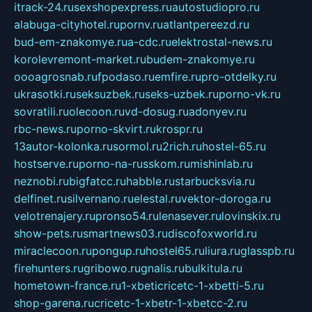
itrack-24.ru
sexshopexpress.ru
autostudiopro.ru
alabuga-cityhotel.ru
pornv.ru
atlantpereezd.ru
bud-em-znakomye.ru
a-cdc.ru
elektrostal-news.ru
korolevremont-market.ru
budem-znakomye.ru
oooagrosnab.ru
fpodaso.ru
emfire.ru
pro-otdelky.ru
ukrasotki.ru
seksuzbek.ru
seks-uzbek.ru
porno-vk.ru
sovratili.ru
olecoon.ru
vd-dosug.ru
adonyev.ru
rbc-news.ru
porno-skvirt.ru
krospr.ru
13autor-kolonka.ru
sormol.ru
2rich.ru
hostel-65.ru
hostserve.ru
porno-na-russkom.ru
mishinlab.ru
neznobi.ru
bigfatcc.ru
habble.ru
starbucksvia.ru
delfinet.ru
silvernano.ru
elestal.ru
vektor-doroga.ru
velotrenajery.ru
pronso54.ru
lenasever.ru
lovinskix.ru
show-pets.ru
smartnews03.ru
discofoxworld.ru
miraclecoon.ru
pongup.ru
hostel65.ru
liura.ru
glasspb.ru
firehunters.ru
gribowo.ru
gnalis.ru
bulkitula.ru
hometown-france.ru
1-xbeticricetc-1-xbetti-5.ru
shop-garena.ru
cricetc-1-xbetr-1-xbetcc-2.ru