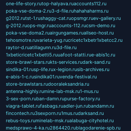
one-life-story.ru
top-halyava.ru
accounts112.ru
poka-vse-doma-2.ru
3-d-file.ru
hahahaharms.ru
g2012.ru
tst-1.ru
shaggy-cat.ru
opsmgr.ru
ev-gallery.ru
g-2012.ru
ops-mgr.ru
accounts-112.ru
csm-demo.ru
poka-vse-doma2.ru
airgungames.ru
allseo-host.ru
tehosmotre.ru
varieta-yug.ru
cricetc1xbetr1xbetcc2.ru
raytor-d.ru
atillagunn.ru
3d-file.ru
1xbeticricetc1xbetti5.ru
uafoot-statti.ru
e-abis1c.ru
store-brawl-stars.ru
kts-services.ru
dark-sand.ru
sindika-01.ru
sp-life.ru
x-legion.ru
sib-archives.ru
e-abis-1-c.ru
sindika01.ru
venda-festival.ru
store-brawlstars.ru
dooraleksandria.ru
antenna-highly.ru
mine-lab-msk.ru
1-mus.ru
3-sex-porn.ru
ban-damn.ru
purse-factory.ru
viagra-tablet.ru
fasbags.ru
adler-jun.ru
bandamn.ru
fincontech.ru
3sexporn.ru
1mus.ru
darksand.ru
rebus-toys.ru
minelab-msk.ru
alabuga-cityhotel.ru
medsprawo-4-ka.ru
2864420.ru
blagodarenie-spb.ru