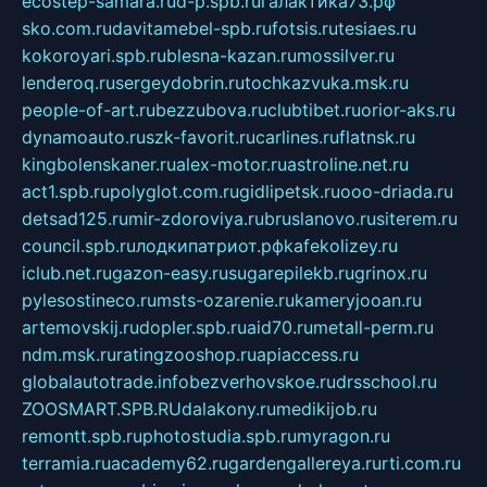
ecostep-samara.ru
d-p.spb.ru
галактика73.рф
sko.com.ru
davitamebel-spb.ru
fotsis.ru
tesiaes.ru
kokoroyari.spb.ru
blesna-kazan.ru
mossilver.ru
lenderoq.ru
sergeydobrin.ru
tochkazvuka.msk.ru
people-of-art.ru
bezzubova.ru
clubtibet.ru
orior-aks.ru
dynamoauto.ru
szk-favorit.ru
carlines.ru
flatnsk.ru
kingbolenskaner.ru
alex-motor.ru
astroline.net.ru
act1.spb.ru
polyglot.com.ru
gidlipetsk.ru
ooo-driada.ru
detsad125.ru
mir-zdoroviya.ru
bruslanovo.ru
siterem.ru
council.spb.ru
лодкипатриот.рф
kafekolizey.ru
iclub.net.ru
gazon-easy.ru
sugarepilekb.ru
grinox.ru
pylesostineco.ru
msts-ozarenie.ru
kameryjooan.ru
artemovskij.ru
dopler.spb.ru
aid70.ru
metall-perm.ru
ndm.msk.ru
ratingzooshop.ru
apiaccess.ru
globalautotrade.info
bezverhovskoe.ru
drsschool.ru
ZOOSMART.SPB.RU
dalakony.ru
medikijob.ru
remontt.spb.ru
photostudia.spb.ru
myragon.ru
terramia.ru
academy62.ru
gardengallereya.ru
rti.com.ru