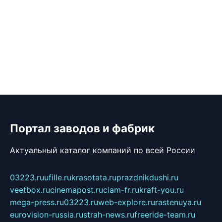
Портал заводов и фабрик
Актуальный каталог компаний по всей России
03223.ru
ufille.ru
krasotata.ru
prazdnikdushi.ru
veetbox.ru
cinemapost.ru
ciam-fr.ru
kraft-you.ru
mega-press.ru
03223.ru
web-explore.ru
rastenuya.ru
eurovision-russia.ru
strah-news.ru
freeride-team.ru