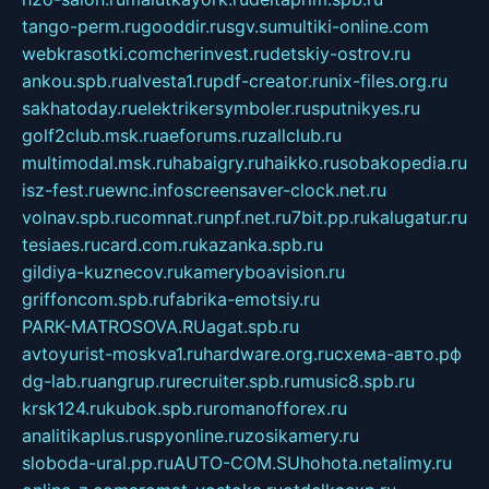
tango-perm.ru
gooddir.ru
sgv.su
multiki-online.com
webkrasotki.com
cherinvest.ru
detskiy-ostrov.ru
ankou.spb.ru
alvesta1.ru
pdf-creator.ru
nix-files.org.ru
sakhatoday.ru
elektrikersymboler.ru
sputnikyes.ru
golf2club.msk.ru
aeforums.ru
zallclub.ru
multimodal.msk.ru
habaigry.ru
haikko.ru
sobakopedia.ru
isz-fest.ru
ewnc.info
screensaver-clock.net.ru
volnav.spb.ru
comnat.ru
npf.net.ru
7bit.pp.ru
kalugatur.ru
tesiaes.ru
card.com.ru
kazanka.spb.ru
gildiya-kuznecov.ru
kameryboavision.ru
griffoncom.spb.ru
fabrika-emotsiy.ru
PARK-MATROSOVA.RU
agat.spb.ru
avtoyurist-moskva1.ru
hardware.org.ru
схема-авто.рф
dg-lab.ru
angrup.ru
recruiter.spb.ru
music8.spb.ru
krsk124.ru
kubok.spb.ru
romanofforex.ru
analitikaplus.ru
spyonline.ru
zosikamery.ru
sloboda-ural.pp.ru
AUTO-COM.SU
hohota.net
alimy.ru