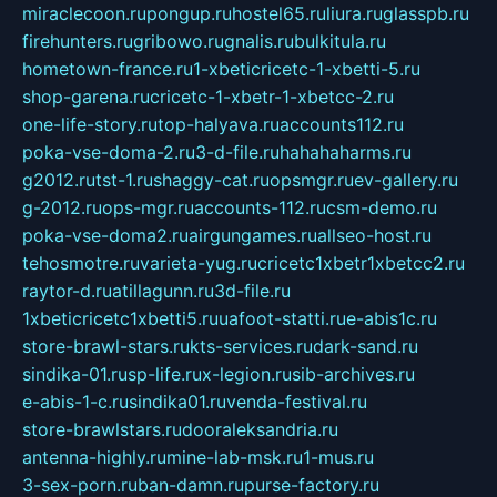
miraclecoon.ru
pongup.ru
hostel65.ru
liura.ru
glasspb.ru
firehunters.ru
gribowo.ru
gnalis.ru
bulkitula.ru
hometown-france.ru
1-xbeticricetc-1-xbetti-5.ru
shop-garena.ru
cricetc-1-xbetr-1-xbetcc-2.ru
one-life-story.ru
top-halyava.ru
accounts112.ru
poka-vse-doma-2.ru
3-d-file.ru
hahahaharms.ru
g2012.ru
tst-1.ru
shaggy-cat.ru
opsmgr.ru
ev-gallery.ru
g-2012.ru
ops-mgr.ru
accounts-112.ru
csm-demo.ru
poka-vse-doma2.ru
airgungames.ru
allseo-host.ru
tehosmotre.ru
varieta-yug.ru
cricetc1xbetr1xbetcc2.ru
raytor-d.ru
atillagunn.ru
3d-file.ru
1xbeticricetc1xbetti5.ru
uafoot-statti.ru
e-abis1c.ru
store-brawl-stars.ru
kts-services.ru
dark-sand.ru
sindika-01.ru
sp-life.ru
x-legion.ru
sib-archives.ru
e-abis-1-c.ru
sindika01.ru
venda-festival.ru
store-brawlstars.ru
dooraleksandria.ru
antenna-highly.ru
mine-lab-msk.ru
1-mus.ru
3-sex-porn.ru
ban-damn.ru
purse-factory.ru