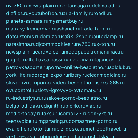
nv-750.ru
news-plain.ru
nertansaga.ru
delanalad.ru
dizfiles.ru
youtubefree.ru
aria-family.ru
roadli.ru
planeta-samara.ru
mysmartbuy.ru
matrasy-kemerovo.ru
ashanet.ru
trade-farm.ru
dotcustoms.ru
domizbrusa9x12spb.ru
autodamp.ru
narasimha.ru
djcommodities.ru
nv750.ru
x-ton.ru
newsplain.ru
cardvoice.ru
modopaper.ru
manunae.ru
gbget.ru
alfeihavsalnassr.ru
madoma.ru
tajuncos.ru
petrovkasports.ru
porno-online-besplatno.ru
splclub.ru
york-life.ru
doroga-expo.ru
ribery.ru
cleanmedicine.ru
slovar-ivrit.ru
porno-video-besplatno.ru
seks-365.ru
ovucontrol.ru
sloty-igrovyye-avtomaty.ru
ru-industriya.ru
russkoe-porno-besplatno.ru
belgorod-day.ru
digilith.ru
pichkurovlab.ru
medic-today.ru
taksu.ru
comp123.ru
don-ykt.ru
teensvoice.ru
imgsharing.ru
domashnee-porno.ru
eva-elfie.ru
foto-tur.ru
biz-doska.ru
metropoltravel.ru
veslo-i-yakor.ru
borodino-media.ru
rostotsky.ru