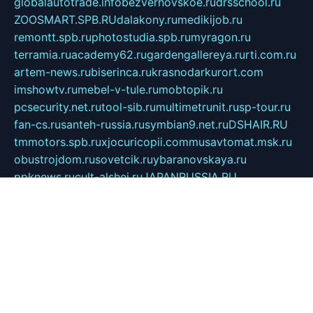
globalautotrade.info
bezverhovskoe.ru
drsschool.ru
ZOOSMART.SPB.RU
dalakony.ru
medikijob.ru
remontt.spb.ru
photostudia.spb.ru
myragon.ru
terramia.ru
academy62.ru
gardengallereya.ru
rti.com.ru
artem-news.ru
biserinca.ru
krasnodarkurort.com
imshowtv.ru
mebel-v-tule.ru
mobtopik.ru
pcsecurity.net.ru
tool-sib.ru
multimetrunit.ru
sp-tour.ru
fan-cs.ru
santeh-russia.ru
symbian9.net.ru
DSHAIR.RU
tmmotors.spb.ru
xjocuricopii.com
musavtomat.msk.ru
obustrojdom.ru
sovetcik.ru
ybaranovskaya.ru
ppknews.ru
cult-alshei.ru
JAPANRUSSIA.RU
proekciyamebel.ru
imper-finans.ru
rim.org.ru
glamourai.ru
brassminus.ru
zabor-pro.ru
ftn.pp.ru
dorogoe58.ru
laimengpacker.ru
kuzova-zapchasti.ru
sageerp.ru
taxodrom.ru
dsrazvitie.ru
hardcity.net.ru
ratinghomegames.ru
topservice25.ru
gubernyan.ru
gtglasslined.ru
ii4.ru
tssport.spb.ru
andorra24.com
blackwallstreet.ru
oboimos.ru
optim-doors.com.ru