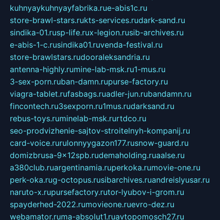
kuhnyaykuhnyayfabrika.ru
e-abis1c.ru
store-brawl-stars.ru
kts-services.ru
dark-sand.ru
sindika-01.ru
sp-life.ru
x-legion.ru
sib-archives.ru
e-abis-1-c.ru
sindika01.ru
venda-festival.ru
store-brawlstars.ru
dooraleksandria.ru
antenna-highly.ru
mine-lab-msk.ru
1-mus.ru
3-sex-porn.ru
ban-damn.ru
purse-factory.ru
viagra-tablet.ru
fasbags.ru
adler-jun.ru
bandamn.ru
fincontech.ru
3sexporn.ru
1mus.ru
darksand.ru
rebus-toys.ru
minelab-msk.ru
rtdco.ru
seo-prodvizhenie-sajtov-stroitelnyh-kompanij.ru
card-voice.ru
rulonnyygazon177.ru
snow-guard.ru
domizbrusa-9x12spb.ru
demaholding.ru
aalse.ru
a380club.ru
argentinamia.ru
perkoka.ru
movie-one.ru
perk-oka.ru
g-octopus.ru
sibarchives.ru
andreislyusar.ru
naruto-x.ru
pursefactory.ru
tor-lyubov-i-grom.ru
spayderhed-2022.ru
movieone.ru
evro-dez.ru
webamator.ru
ma-absolut1.ru
avtopomosch27.ru