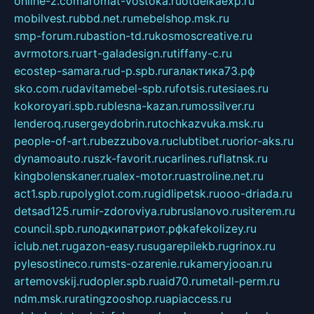
online-z.com
aromat-vostoka.ru
otdelkaexp.ru
mobilvest.ru
bbd.net.ru
mebelshop.msk.ru
smp-forum.ru
bastion-td.ru
kosmoscreative.ru
avrmotors.ru
art-galadesign.ru
tiffany-c.ru
ecostep-samara.ru
d-p.spb.ru
галактика73.рф
sko.com.ru
davitamebel-spb.ru
fotsis.ru
tesiaes.ru
kokoroyari.spb.ru
blesna-kazan.ru
mossilver.ru
lenderoq.ru
sergeydobrin.ru
tochkazvuka.msk.ru
people-of-art.ru
bezzubova.ru
clubtibet.ru
orior-aks.ru
dynamoauto.ru
szk-favorit.ru
carlines.ru
flatnsk.ru
kingbolenskaner.ru
alex-motor.ru
astroline.net.ru
act1.spb.ru
polyglot.com.ru
gidlipetsk.ru
ooo-driada.ru
detsad125.ru
mir-zdoroviya.ru
bruslanovo.ru
siterem.ru
council.spb.ru
лодкипатриот.рф
kafekolizey.ru
iclub.net.ru
gazon-easy.ru
sugarepilekb.ru
grinox.ru
pylesostineco.ru
msts-ozarenie.ru
kameryjooan.ru
artemovskij.ru
dopler.spb.ru
aid70.ru
metall-perm.ru
ndm.msk.ru
ratingzooshop.ru
apiaccess.ru