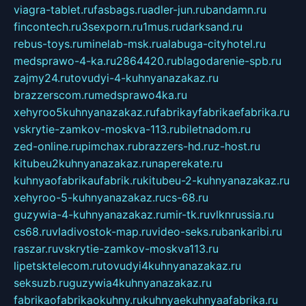
viagra-tablet.ru
fasbags.ru
adler-jun.ru
bandamn.ru
fincontech.ru
3sexporn.ru
1mus.ru
darksand.ru
rebus-toys.ru
minelab-msk.ru
alabuga-cityhotel.ru
medsprawo-4-ka.ru
2864420.ru
blagodarenie-spb.ru
zajmy24.ru
tovudyi-4-kuhnyanazakaz.ru
brazzerscom.ru
medsprawo4ka.ru
xehyroo5kuhnyanazakaz.ru
fabrikayfabrikaefabrika.ru
vskrytie-zamkov-moskva-113.ru
biletnadom.ru
zed-online.ru
pimchax.ru
brazzers-hd.ru
z-host.ru
kitubeu2kuhnyanazakaz.ru
naperekate.ru
kuhnyaofabrikaufabrik.ru
kitubeu-2-kuhnyanazakaz.ru
xehyroo-5-kuhnyanazakaz.ru
cs-68.ru
guzywia-4-kuhnyanazakaz.ru
mir-tk.ru
vlknrussia.ru
cs68.ru
vladivostok-map.ru
video-seks.ru
bankaribi.ru
raszar.ru
vskrytie-zamkov-moskva113.ru
lipetsktelecom.ru
tovudyi4kuhnyanazakaz.ru
seksuzb.ru
guzywia4kuhnyanazakaz.ru
fabrikaofabrikaokuhny.ru
kuhnyaekuhnyaafabrika.ru