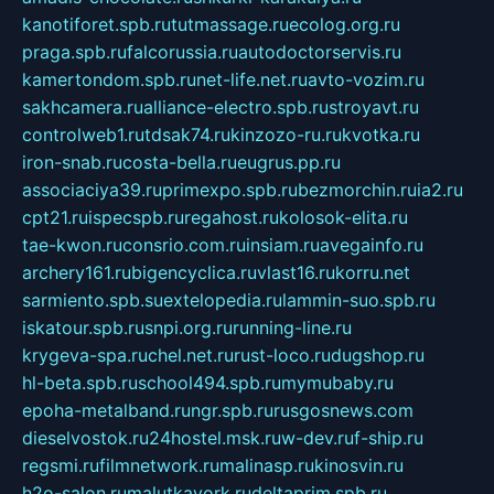
kanotiforet.spb.ru
tutmassage.ru
ecolog.org.ru
praga.spb.ru
falcorussia.ru
autodoctorservis.ru
kamertondom.spb.ru
net-life.net.ru
avto-vozim.ru
sakhcamera.ru
alliance-electro.spb.ru
stroyavt.ru
controlweb1.ru
tdsak74.ru
kinzozo-ru.ru
kvotka.ru
iron-snab.ru
costa-bella.ru
eugrus.pp.ru
associaciya39.ru
primexpo.spb.ru
bezmorchin.ru
ia2.ru
cpt21.ru
ispecspb.ru
regahost.ru
kolosok-elita.ru
tae-kwon.ru
consrio.com.ru
insiam.ru
avegainfo.ru
archery161.ru
bigencyclica.ru
vlast16.ru
korru.net
sarmiento.spb.su
extelopedia.ru
lammin-suo.spb.ru
iskatour.spb.ru
snpi.org.ru
running-line.ru
krygeva-spa.ru
chel.net.ru
rust-loco.ru
dugshop.ru
hl-beta.spb.ru
school494.spb.ru
mymubaby.ru
epoha-metalband.ru
ngr.spb.ru
rusgosnews.com
dieselvostok.ru
24hostel.msk.ru
w-dev.ru
f-ship.ru
regsmi.ru
filmnetwork.ru
malinasp.ru
kinosvin.ru
h2o-salon.ru
malutkayork.ru
deltaprim.spb.ru