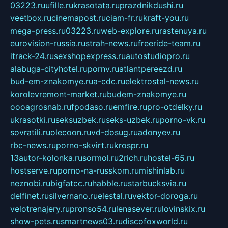
03223.ru
ufille.ru
krasotata.ru
prazdnikdushi.ru
veetbox.ru
cinemapost.ru
ciam-fr.ru
kraft-you.ru
mega-press.ru
03223.ru
web-explore.ru
rastenuya.ru
eurovision-russia.ru
strah-news.ru
freeride-team.ru
itrack-24.ru
sexshopexpress.ru
autostudiopro.ru
alabuga-cityhotel.ru
pornv.ru
atlantpereezd.ru
bud-em-znakomye.ru
a-cdc.ru
elektrostal-news.ru
korolevremont-market.ru
budem-znakomye.ru
oooagrosnab.ru
fpodaso.ru
emfire.ru
pro-otdelky.ru
ukrasotki.ru
seksuzbek.ru
seks-uzbek.ru
porno-vk.ru
sovratili.ru
olecoon.ru
vd-dosug.ru
adonyev.ru
rbc-news.ru
porno-skvirt.ru
krospr.ru
13autor-kolonka.ru
sormol.ru
2rich.ru
hostel-65.ru
hostserve.ru
porno-na-russkom.ru
mishinlab.ru
neznobi.ru
bigfatcc.ru
habble.ru
starbucksvia.ru
delfinet.ru
silvernano.ru
elestal.ru
vektor-doroga.ru
velotrenajery.ru
pronso54.ru
lenasever.ru
lovinskix.ru
show-pets.ru
smartnews03.ru
discofoxworld.ru