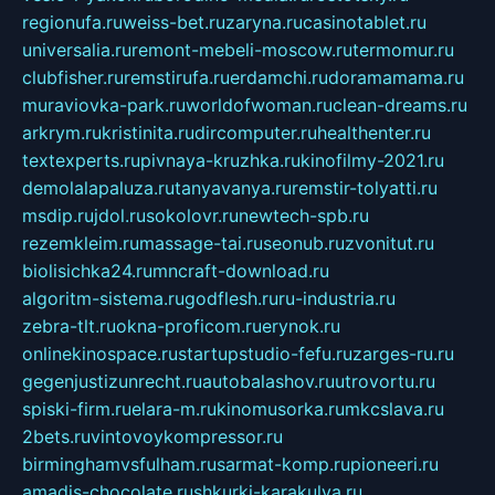
regionufa.ru
weiss-bet.ru
zaryna.ru
casinotablet.ru
universalia.ru
remont-mebeli-moscow.ru
termomur.ru
clubfisher.ru
remstirufa.ru
erdamchi.ru
doramamama.ru
muraviovka-park.ru
worldofwoman.ru
clean-dreams.ru
arkrym.ru
kristinita.ru
dircomputer.ru
healthenter.ru
textexperts.ru
pivnaya-kruzhka.ru
kinofilmy-2021.ru
demolalapaluza.ru
tanyavanya.ru
remstir-tolyatti.ru
msdip.ru
jdol.ru
sokolovr.ru
newtech-spb.ru
rezemkleim.ru
massage-tai.ru
seonub.ru
zvonitut.ru
biolisichka24.ru
mncraft-download.ru
algoritm-sistema.ru
godflesh.ru
ru-industria.ru
zebra-tlt.ru
okna-proficom.ru
erynok.ru
onlinekinospace.ru
startupstudio-fefu.ru
zarges-ru.ru
gegenjustizunrecht.ru
autobalashov.ru
utrovortu.ru
spiski-firm.ru
elara-m.ru
kinomusorka.ru
mkcslava.ru
2bets.ru
vintovoykompressor.ru
birminghamvsfulham.ru
sarmat-komp.ru
pioneeri.ru
amadis-chocolate.ru
shkurki-karakulya.ru