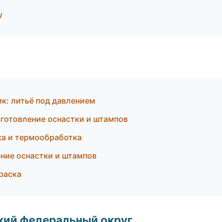
у
ик: литьё под давлением
готовление оснастки и штампов
ка и термообработка
ение оснастки и штампов
раска
ский федеральный округ