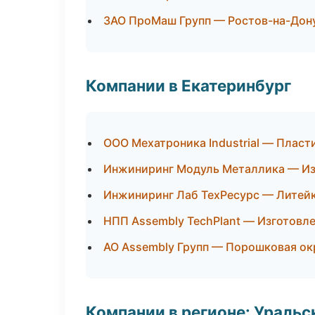
ЗАО ПроМаш Групп — Ростов-на-Дон
Компании в Екатеринбург
ООО Мехатроника Industrial — Пласт
Инжиниринг Модуль Металлика — Из
Инжиниринг Лаб ТехРесурс — Литей
НПП Assembly TechPlant — Изготовл
АО Assembly Групп — Порошковая ок
Компании в регионе: Ураль