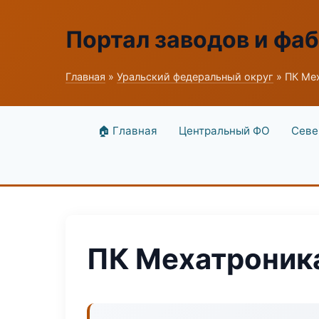
Портал заводов и фа
Главная
»
Уральский федеральный округ
» ПК Ме
🏠 Главная
Центральный ФО
Севе
ПК Мехатроник