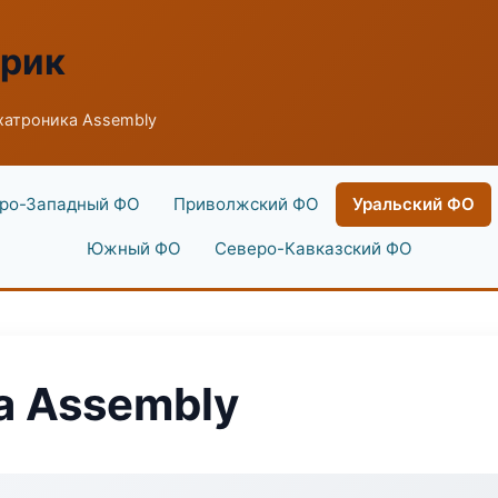
брик
хатроника Assembly
ро-Западный ФО
Приволжский ФО
Уральский ФО
Южный ФО
Северо-Кавказский ФО
а Assembly