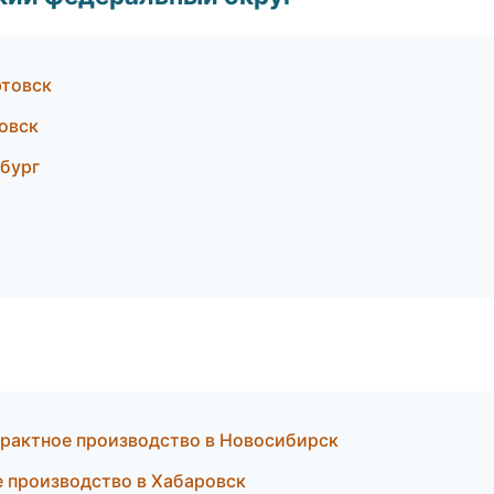
товск
овск
нбург
рактное производство в Новосибирск
е производство в Хабаровск