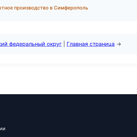
ктное производство в Симферополь
кий федеральный округ
|
Главная страница
→
сии