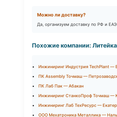
Можно ли доставку?
Да, организуем доставку по РФ и ЕА
Похожие компании: Литейка
Инжиниринг Индустрия TechPlant — 
ПК Assembly Точмаш — Петрозаводс
ПК Лаб Пак — Абакан
Инжиниринг СтанкоПроф Точмаш — 
Инжиниринг Лаб ТехРесурс — Екате
ООО Мехатроника Металлика — Нал