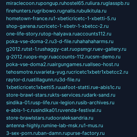
miraclecoon.ru
pongup.ru
hostel65.ru
liura.ru
glasspb.ru
firehunters.ru
gribowo.ru
gnalis.ru
bulkitula.ru
hometown-france.ru
1-xbeticricetc-1-xbetti-5.ru
shop-garena.ru
cricetc-1-xbetr-1-xbetcc-2.ru
one-life-story.ru
top-halyava.ru
accounts112.ru
poka-vse-doma-2.ru
3-d-file.ru
hahahaharms.ru
g2012.ru
tst-1.ru
shaggy-cat.ru
opsmgr.ru
ev-gallery.ru
g-2012.ru
ops-mgr.ru
accounts-112.ru
csm-demo.ru
poka-vse-doma2.ru
airgungames.ru
allseo-host.ru
tehosmotre.ru
varieta-yug.ru
cricetc1xbetr1xbetcc2.ru
raytor-d.ru
atillagunn.ru
3d-file.ru
1xbeticricetc1xbetti5.ru
uafoot-statti.ru
e-abis1c.ru
store-brawl-stars.ru
kts-services.ru
dark-sand.ru
sindika-01.ru
sp-life.ru
x-legion.ru
sib-archives.ru
e-abis-1-c.ru
sindika01.ru
venda-festival.ru
store-brawlstars.ru
dooraleksandria.ru
antenna-highly.ru
mine-lab-msk.ru
1-mus.ru
3-sex-porn.ru
ban-damn.ru
purse-factory.ru