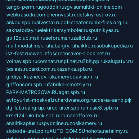
tango-perm.ru
gooddir.ru
sgv.su
multiki-online.com
webkrasotki.com
cherinvest.ru
detskiy-ostrov.ru
ankou.spb.ru
alvesta1.ru
pdf-creator.ru
nix-files.org.ru
sakhatoday.ru
elektrikersymboler.ru
sputnikyes.ru
golf2club.msk.ru
aeforums.ru
zallclub.ru
multimodal.msk.ru
habaigry.ru
haikko.ru
sobakopedia.ru
isz-fest.ru
ewnc.info
screensaver-clock.net.ru
volnav.spb.ru
comnat.ru
npf.net.ru
7bit.pp.ru
kalugatur.ru
tesiaes.ru
card.com.ru
kazanka.spb.ru
gildiya-kuznecov.ru
kameryboavision.ru
griffoncom.spb.ru
fabrika-emotsiy.ru
PARK-MATROSOVA.RU
agat.spb.ru
avtoyurist-moskva1.ru
hardware.org.ru
схема-авто.рф
dg-lab.ru
angrup.ru
recruiter.spb.ru
music8.spb.ru
krsk124.ru
kubok.spb.ru
romanofforex.ru
analitikaplus.ru
spyonline.ru
zosikamery.ru
sloboda-ural.pp.ru
AUTO-COM.SU
hohota.net
alimy.ru
online-z.com
aromat-vostoka.ru
otdelkaexp.ru