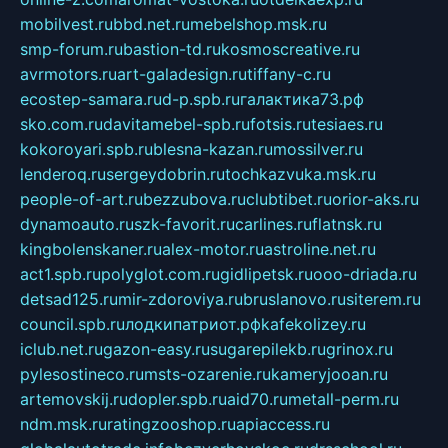
mobilvest.ru
bbd.net.ru
mebelshop.msk.ru
smp-forum.ru
bastion-td.ru
kosmoscreative.ru
avrmotors.ru
art-galadesign.ru
tiffany-c.ru
ecostep-samara.ru
d-p.spb.ru
галактика73.рф
sko.com.ru
davitamebel-spb.ru
fotsis.ru
tesiaes.ru
kokoroyari.spb.ru
blesna-kazan.ru
mossilver.ru
lenderoq.ru
sergeydobrin.ru
tochkazvuka.msk.ru
people-of-art.ru
bezzubova.ru
clubtibet.ru
orior-aks.ru
dynamoauto.ru
szk-favorit.ru
carlines.ru
flatnsk.ru
kingbolenskaner.ru
alex-motor.ru
astroline.net.ru
act1.spb.ru
polyglot.com.ru
gidlipetsk.ru
ooo-driada.ru
detsad125.ru
mir-zdoroviya.ru
bruslanovo.ru
siterem.ru
council.spb.ru
лодкипатриот.рф
kafekolizey.ru
iclub.net.ru
gazon-easy.ru
sugarepilekb.ru
grinox.ru
pylesostineco.ru
msts-ozarenie.ru
kameryjooan.ru
artemovskij.ru
dopler.spb.ru
aid70.ru
metall-perm.ru
ndm.msk.ru
ratingzooshop.ru
apiaccess.ru