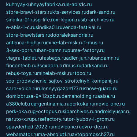
kuhnyaykuhnyayfabrika.ru
e-abis1c.ru
store-brawl-stars.ru
kts-services.ru
dark-sand.ru
sindika-01.ru
sp-life.ru
x-legion.ru
sib-archives.ru
e-abis-1-c.ru
sindika01.ru
venda-festival.ru
store-brawlstars.ru
dooraleksandria.ru
antenna-highly.ru
mine-lab-msk.ru
1-mus.ru
3-sex-porn.ru
ban-damn.ru
purse-factory.ru
viagra-tablet.ru
fasbags.ru
adler-jun.ru
bandamn.ru
fincontech.ru
3sexporn.ru
1mus.ru
darksand.ru
rebus-toys.ru
minelab-msk.ru
rtdco.ru
seo-prodvizhenie-sajtov-stroitelnyh-kompanij.ru
card-voice.ru
rulonnyygazon177.ru
snow-guard.ru
domizbrusa-9x12spb.ru
demaholding.ru
aalse.ru
a380club.ru
argentinamia.ru
perkoka.ru
movie-one.ru
perk-oka.ru
g-octopus.ru
sibarchives.ru
andreislyusar.ru
naruto-x.ru
pursefactory.ru
tor-lyubov-i-grom.ru
spayderhed-2022.ru
movieone.ru
evro-dez.ru
webamator.ru
ma-absolut1.ru
avtopomosch27.ru