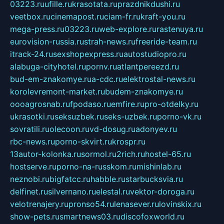
03223.ru
ufille.ru
krasotata.ru
prazdnikdushi.ru
veetbox.ru
cinemapost.ru
ciam-fr.ru
kraft-you.ru
mega-press.ru
03223.ru
web-explore.ru
rastenuya.ru
eurovision-russia.ru
strah-news.ru
freeride-team.ru
itrack-24.ru
sexshopexpress.ru
autostudiopro.ru
alabuga-cityhotel.ru
pornv.ru
atlantpereezd.ru
bud-em-znakomye.ru
a-cdc.ru
elektrostal-news.ru
korolevremont-market.ru
budem-znakomye.ru
oooagrosnab.ru
fpodaso.ru
emfire.ru
pro-otdelky.ru
ukrasotki.ru
seksuzbek.ru
seks-uzbek.ru
porno-vk.ru
sovratili.ru
olecoon.ru
vd-dosug.ru
adonyev.ru
rbc-news.ru
porno-skvirt.ru
krospr.ru
13autor-kolonka.ru
sormol.ru
2rich.ru
hostel-65.ru
hostserve.ru
porno-na-russkom.ru
mishinlab.ru
neznobi.ru
bigfatcc.ru
habble.ru
starbucksvia.ru
delfinet.ru
silvernano.ru
elestal.ru
vektor-doroga.ru
velotrenajery.ru
pronso54.ru
lenasever.ru
lovinskix.ru
show-pets.ru
smartnews03.ru
discofoxworld.ru