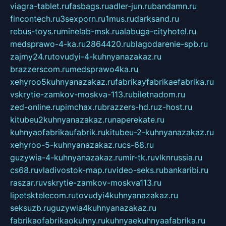
viagra-tablet.ru
fasbags.ru
adler-jun.ru
bandamn.ru
fincontech.ru
3sexporn.ru
1mus.ru
darksand.ru
rebus-toys.ru
minelab-msk.ru
alabuga-cityhotel.ru
medsprawo-4-ka.ru
2864420.ru
blagodarenie-spb.ru
zajmy24.ru
tovudyi-4-kuhnyanazakaz.ru
brazzerscom.ru
medsprawo4ka.ru
xehyroo5kuhnyanazakaz.ru
fabrikayfabrikaefabrika.ru
vskrytie-zamkov-moskva-113.ru
biletnadom.ru
zed-online.ru
pimchax.ru
brazzers-hd.ru
z-host.ru
kitubeu2kuhnyanazakaz.ru
naperekate.ru
kuhnyaofabrikaufabrik.ru
kitubeu-2-kuhnyanazakaz.ru
xehyroo-5-kuhnyanazakaz.ru
cs-68.ru
guzywia-4-kuhnyanazakaz.ru
mir-tk.ru
vlknrussia.ru
cs68.ru
vladivostok-map.ru
video-seks.ru
bankaribi.ru
raszar.ru
vskrytie-zamkov-moskva113.ru
lipetsktelecom.ru
tovudyi4kuhnyanazakaz.ru
seksuzb.ru
guzywia4kuhnyanazakaz.ru
fabrikaofabrikaokuhny.ru
kuhnyaekuhnyaafabrika.ru