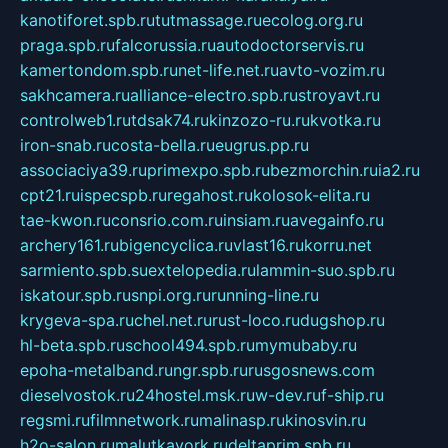
kanotiforet.spb.ru
tutmassage.ru
ecolog.org.ru
praga.spb.ru
falcorussia.ru
autodoctorservis.ru
kamertondom.spb.ru
net-life.net.ru
avto-vozim.ru
sakhcamera.ru
alliance-electro.spb.ru
stroyavt.ru
controlweb1.ru
tdsak74.ru
kinzozo-ru.ru
kvotka.ru
iron-snab.ru
costa-bella.ru
eugrus.pp.ru
associaciya39.ru
primexpo.spb.ru
bezmorchin.ru
ia2.ru
cpt21.ru
ispecspb.ru
regahost.ru
kolosok-elita.ru
tae-kwon.ru
consrio.com.ru
insiam.ru
avegainfo.ru
archery161.ru
bigencyclica.ru
vlast16.ru
korru.net
sarmiento.spb.su
extelopedia.ru
lammin-suo.spb.ru
iskatour.spb.ru
snpi.org.ru
running-line.ru
krygeva-spa.ru
chel.net.ru
rust-loco.ru
dugshop.ru
hl-beta.spb.ru
school494.spb.ru
mymubaby.ru
epoha-metalband.ru
ngr.spb.ru
rusgosnews.com
dieselvostok.ru
24hostel.msk.ru
w-dev.ru
f-ship.ru
regsmi.ru
filmnetwork.ru
malinasp.ru
kinosvin.ru
h2o-salon.ru
malutkayork.ru
deltaprim.spb.ru