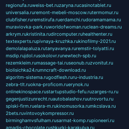
regionufa.ru
weiss-bet.ru
zaryna.ru
casinotablet.ru
universalia.ru
remont-mebeli-moscow.ru
termomur.ru
clubfisher.ru
remstirufa.ru
erdamchi.ru
doramamama.ru
muraviovka-park.ru
worldofwoman.ru
clean-dreams.ru
arkrym.ru
kristinita.ru
dircomputer.ru
healthenter.ru
textexperts.ru
pivnaya-kruzhka.ru
kinofilmy-2021.ru
demolalapaluza.ru
tanyavanya.ru
remstir-tolyatti.ru
msdip.ru
jdol.ru
sokolovr.ru
newtech-spb.ru
rezemkleim.ru
massage-tai.ru
seonub.ru
zvonitut.ru
biolisichka24.ru
mncraft-download.ru
algoritm-sistema.ru
godflesh.ru
ru-industria.ru
zebra-tlt.ru
okna-proficom.ru
erynok.ru
onlinekinospace.ru
startupstudio-fefu.ru
zarges-ru.ru
gegenjustizunrecht.ru
autobalashov.ru
utrovortu.ru
spiski-firm.ru
elara-m.ru
kinomusorka.ru
mkcslava.ru
2bets.ru
vintovoykompressor.ru
birminghamvsfulham.ru
sarmat-komp.ru
pioneeri.ru
amadis-chocolate.ru
shkurki-karakulya.ru