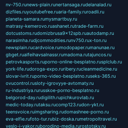
nv-750.ru
news-plain.ru
nertansaga.ru
delanalad.ru
dizfiles.ru
youtubefree.ru
aria-family.ru
roadli.ru
planeta-samara.ru
mysmartbuy.ru
matrasy-kemerovo.ru
ashanet.ru
trade-farm.ru
dotcustoms.ru
domizbrusa9x12spb.ru
autodamp.ru
narasimha.ru
djcommodities.ru
nv750.ru
x-ton.ru
newsplain.ru
cardvoice.ru
modopaper.ru
manunae.ru
gbget.ru
alfeihavsalnassr.ru
madoma.ru
tajuncos.ru
petrovkasports.ru
porno-online-besplatno.ru
splclub.ru
york-life.ru
doroga-expo.ru
ribery.ru
cleanmedicine.ru
slovar-ivrit.ru
porno-video-besplatno.ru
seks-365.ru
ovucontrol.ru
sloty-igrovyye-avtomaty.ru
ru-industriya.ru
russkoe-porno-besplatno.ru
belgorod-day.ru
digilith.ru
pichkurovlab.ru
medic-today.ru
taksu.ru
comp123.ru
don-ykt.ru
teensvoice.ru
imgsharing.ru
domashnee-porno.ru
eva-elfie.ru
foto-tur.ru
biz-doska.ru
metropoltravel.ru
veslo-i-yakor.ru
borodino-media.ru
rostotsky.ru