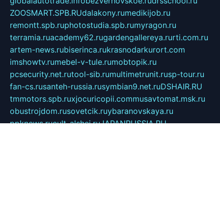
globalautotrade.info
bezverhovskoe.ru
drsschool.ru
ZOOSMART.SPB.RU
dalakony.ru
medikijob.ru
remontt.spb.ru
photostudia.spb.ru
myragon.ru
terramia.ru
academy62.ru
gardengallereya.ru
rti.com.ru
artem-news.ru
biserinca.ru
krasnodarkurort.com
imshowtv.ru
mebel-v-tule.ru
mobtopik.ru
pcsecurity.net.ru
tool-sib.ru
multimetrunit.ru
sp-tour.ru
fan-cs.ru
santeh-russia.ru
symbian9.net.ru
DSHAIR.RU
tmmotors.spb.ru
xjocuricopii.com
musavtomat.msk.ru
obustrojdom.ru
sovetcik.ru
ybaranovskaya.ru
ppknews.ru
cult-alshei.ru
JAPANRUSSIA.RU
proekciyamebel.ru
imper-finans.ru
rim.org.ru
glamourai.ru
brassminus.ru
zabor-pro.ru
ftn.pp.ru
dorogoe58.ru
laimengpacker.ru
kuzova-zapchasti.ru
sageerp.ru
taxodrom.ru
dsrazvitie.ru
hardcity.net.ru
ratinghomegames.ru
topservice25.ru
gubernyan.ru
gtglasslined.ru
ii4.ru
tssport.spb.ru
andorra24.com
blackwallstreet.ru
oboimos.ru
optim-doors.com.ru