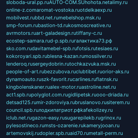
sloboda-ural.pp.ru
AUTO-COM.SU
hohota.net
alimy.ru
online-z.com
aromat-vostoka.ru
otdelkaexp.ru
mobilvest.ru
bbd.net.ru
mebelshop.msk.ru
smp-forum.ru
bastion-td.ru
kosmoscreative.ru
avrmotors.ru
art-galadesign.ru
tiffany-c.ru
ecostep-samara.ru
d-p.spb.ru
галактика73.рф
sko.com.ru
davitamebel-spb.ru
fotsis.ru
tesiaes.ru
kokoroyari.spb.ru
blesna-kazan.ru
mossilver.ru
lenderoq.ru
sergeydobrin.ru
tochkazvuka.msk.ru
people-of-art.ru
bezzubova.ru
clubtibet.ru
orior-aks.ru
dynamoauto.ru
szk-favorit.ru
carlines.ru
flatnsk.ru
kingbolenskaner.ru
alex-motor.ru
astroline.net.ru
act1.spb.ru
polyglot.com.ru
gidlipetsk.ru
ooo-driada.ru
detsad125.ru
mir-zdoroviya.ru
bruslanovo.ru
siterem.ru
council.spb.ru
лодкипатриот.рф
kafekolizey.ru
iclub.net.ru
gazon-easy.ru
sugarepilekb.ru
grinox.ru
pylesostineco.ru
msts-ozarenie.ru
kameryjooan.ru
artemovskij.ru
dopler.spb.ru
aid70.ru
metall-perm.ru