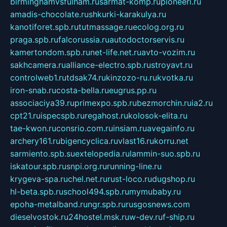
birminghamvsfulham.ru
sarmat-komp.ru
pioneeri.ru
amadis-chocolate.ru
shkurki-karakulya.ru
kanotiforet.spb.ru
tutmassage.ru
ecolog.org.ru
praga.spb.ru
falcorussia.ru
autodoctorservis.ru
kamertondom.spb.ru
net-life.net.ru
avto-vozim.ru
sakhcamera.ru
alliance-electro.spb.ru
stroyavt.ru
controlweb1.ru
tdsak74.ru
kinzozo-ru.ru
kvotka.ru
iron-snab.ru
costa-bella.ru
eugrus.pp.ru
associaciya39.ru
primexpo.spb.ru
bezmorchin.ru
ia2.ru
cpt21.ru
ispecspb.ru
regahost.ru
kolosok-elita.ru
tae-kwon.ru
consrio.com.ru
insiam.ru
avegainfo.ru
archery161.ru
bigencyclica.ru
vlast16.ru
korru.net
sarmiento.spb.su
extelopedia.ru
lammin-suo.spb.ru
iskatour.spb.ru
snpi.org.ru
running-line.ru
krygeva-spa.ru
chel.net.ru
rust-loco.ru
dugshop.ru
hl-beta.spb.ru
school494.spb.ru
mymubaby.ru
epoha-metalband.ru
ngr.spb.ru
rusgosnews.com
dieselvostok.ru
24hostel.msk.ru
w-dev.ru
f-ship.ru