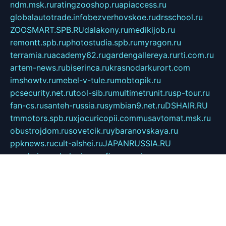
ndm.msk.ru
ratingzooshop.ru
apiaccess.ru
globalautotrade.info
bezverhovskoe.ru
drsschool.ru
ZOOSMART.SPB.RU
dalakony.ru
medikijob.ru
remontt.spb.ru
photostudia.spb.ru
myragon.ru
terramia.ru
academy62.ru
gardengallereya.ru
rti.com.ru
artem-news.ru
biserinca.ru
krasnodarkurort.com
imshowtv.ru
mebel-v-tule.ru
mobtopik.ru
pcsecurity.net.ru
tool-sib.ru
multimetrunit.ru
sp-tour.ru
fan-cs.ru
santeh-russia.ru
symbian9.net.ru
DSHAIR.RU
tmmotors.spb.ru
xjocuricopii.com
musavtomat.msk.ru
obustrojdom.ru
sovetcik.ru
ybaranovskaya.ru
ppknews.ru
cult-alshei.ru
JAPANRUSSIA.RU
proekciyamebel.ru
imper-finans.ru
rim.org.ru
glamourai.ru
brassminus.ru
zabor-pro.ru
ftn.pp.ru
dorogoe58.ru
laimengpacker.ru
kuzova-zapchasti.ru
sageerp.ru
taxodrom.ru
dsrazvitie.ru
hardcity.net.ru
ratinghomegames.ru
topservice25.ru
gubernyan.ru
gtglasslined.ru
ii4.ru
tssport.spb.ru
andorra24.com