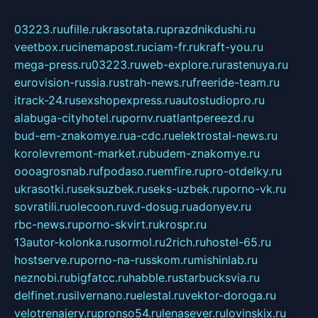
03223.ru
ufille.ru
krasotata.ru
prazdnikdushi.ru
veetbox.ru
cinemapost.ru
ciam-fr.ru
kraft-you.ru
mega-press.ru
03223.ru
web-explore.ru
rastenuya.ru
eurovision-russia.ru
strah-news.ru
freeride-team.ru
itrack-24.ru
sexshopexpress.ru
autostudiopro.ru
alabuga-cityhotel.ru
pornv.ru
atlantpereezd.ru
bud-em-znakomye.ru
a-cdc.ru
elektrostal-news.ru
korolevremont-market.ru
budem-znakomye.ru
oooagrosnab.ru
fpodaso.ru
emfire.ru
pro-otdelky.ru
ukrasotki.ru
seksuzbek.ru
seks-uzbek.ru
porno-vk.ru
sovratili.ru
olecoon.ru
vd-dosug.ru
adonyev.ru
rbc-news.ru
porno-skvirt.ru
krospr.ru
13autor-kolonka.ru
sormol.ru
2rich.ru
hostel-65.ru
hostserve.ru
porno-na-russkom.ru
mishinlab.ru
neznobi.ru
bigfatcc.ru
habble.ru
starbucksvia.ru
delfinet.ru
silvernano.ru
elestal.ru
vektor-doroga.ru
velotrenajery.ru
pronso54.ru
lenasever.ru
lovinskix.ru