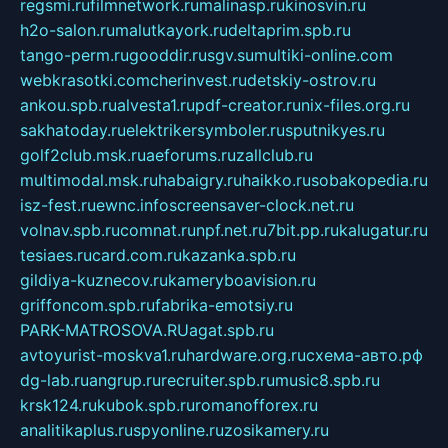
regsmi.ru
filmnetwork.ru
malinasp.ru
kinosvin.ru
h2o-salon.ru
malutkayork.ru
deltaprim.spb.ru
tango-perm.ru
gooddir.ru
sgv.su
multiki-online.com
webkrasotki.com
cherinvest.ru
detskiy-ostrov.ru
ankou.spb.ru
alvesta1.ru
pdf-creator.ru
nix-files.org.ru
sakhatoday.ru
elektrikersymboler.ru
sputnikyes.ru
golf2club.msk.ru
aeforums.ru
zallclub.ru
multimodal.msk.ru
habaigry.ru
haikko.ru
sobakopedia.ru
isz-fest.ru
ewnc.info
screensaver-clock.net.ru
volnav.spb.ru
comnat.ru
npf.net.ru
7bit.pp.ru
kalugatur.ru
tesiaes.ru
card.com.ru
kazanka.spb.ru
gildiya-kuznecov.ru
kameryboavision.ru
griffoncom.spb.ru
fabrika-emotsiy.ru
PARK-MATROSOVA.RU
agat.spb.ru
avtoyurist-moskva1.ru
hardware.org.ru
схема-авто.рф
dg-lab.ru
angrup.ru
recruiter.spb.ru
music8.spb.ru
krsk124.ru
kubok.spb.ru
romanofforex.ru
analitikaplus.ru
spyonline.ru
zosikamery.ru