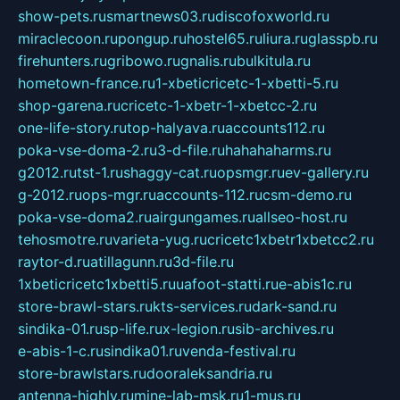
show-pets.ru
smartnews03.ru
discofoxworld.ru
miraclecoon.ru
pongup.ru
hostel65.ru
liura.ru
glasspb.ru
firehunters.ru
gribowo.ru
gnalis.ru
bulkitula.ru
hometown-france.ru
1-xbeticricetc-1-xbetti-5.ru
shop-garena.ru
cricetc-1-xbetr-1-xbetcc-2.ru
one-life-story.ru
top-halyava.ru
accounts112.ru
poka-vse-doma-2.ru
3-d-file.ru
hahahaharms.ru
g2012.ru
tst-1.ru
shaggy-cat.ru
opsmgr.ru
ev-gallery.ru
g-2012.ru
ops-mgr.ru
accounts-112.ru
csm-demo.ru
poka-vse-doma2.ru
airgungames.ru
allseo-host.ru
tehosmotre.ru
varieta-yug.ru
cricetc1xbetr1xbetcc2.ru
raytor-d.ru
atillagunn.ru
3d-file.ru
1xbeticricetc1xbetti5.ru
uafoot-statti.ru
e-abis1c.ru
store-brawl-stars.ru
kts-services.ru
dark-sand.ru
sindika-01.ru
sp-life.ru
x-legion.ru
sib-archives.ru
e-abis-1-c.ru
sindika01.ru
venda-festival.ru
store-brawlstars.ru
dooraleksandria.ru
antenna-highly.ru
mine-lab-msk.ru
1-mus.ru