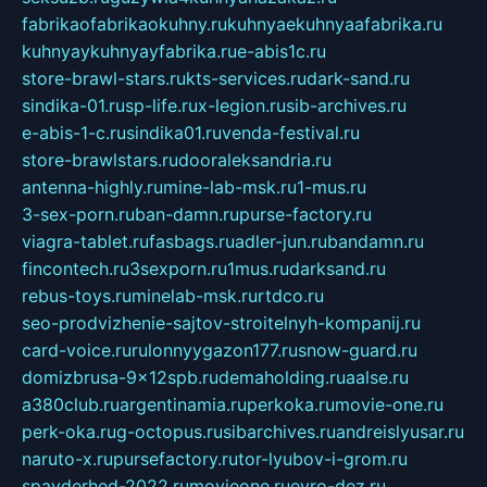
fabrikaofabrikaokuhny.ru
kuhnyaekuhnyaafabrika.ru
kuhnyaykuhnyayfabrika.ru
e-abis1c.ru
store-brawl-stars.ru
kts-services.ru
dark-sand.ru
sindika-01.ru
sp-life.ru
x-legion.ru
sib-archives.ru
e-abis-1-c.ru
sindika01.ru
venda-festival.ru
store-brawlstars.ru
dooraleksandria.ru
antenna-highly.ru
mine-lab-msk.ru
1-mus.ru
3-sex-porn.ru
ban-damn.ru
purse-factory.ru
viagra-tablet.ru
fasbags.ru
adler-jun.ru
bandamn.ru
fincontech.ru
3sexporn.ru
1mus.ru
darksand.ru
rebus-toys.ru
minelab-msk.ru
rtdco.ru
seo-prodvizhenie-sajtov-stroitelnyh-kompanij.ru
card-voice.ru
rulonnyygazon177.ru
snow-guard.ru
domizbrusa-9x12spb.ru
demaholding.ru
aalse.ru
a380club.ru
argentinamia.ru
perkoka.ru
movie-one.ru
perk-oka.ru
g-octopus.ru
sibarchives.ru
andreislyusar.ru
naruto-x.ru
pursefactory.ru
tor-lyubov-i-grom.ru
spayderhed-2022.ru
movieone.ru
evro-dez.ru