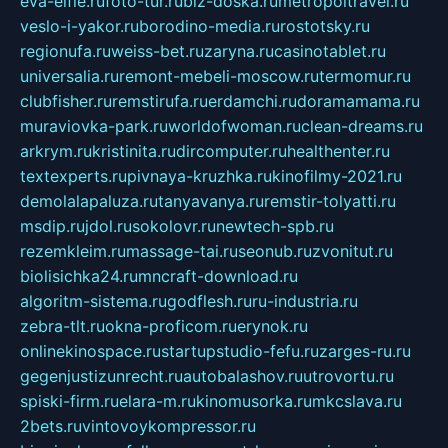
eva-elfie.ru
foto-tur.ru
biz-doska.ru
metropoltravel.ru
veslo-i-yakor.ru
borodino-media.ru
rostotsky.ru
regionufa.ru
weiss-bet.ru
zaryna.ru
casinotablet.ru
universalia.ru
remont-mebeli-moscow.ru
termomur.ru
clubfisher.ru
remstirufa.ru
erdamchi.ru
doramamama.ru
muraviovka-park.ru
worldofwoman.ru
clean-dreams.ru
arkrym.ru
kristinita.ru
dircomputer.ru
healthenter.ru
textexperts.ru
pivnaya-kruzhka.ru
kinofilmy-2021.ru
demolalapaluza.ru
tanyavanya.ru
remstir-tolyatti.ru
msdip.ru
jdol.ru
sokolovr.ru
newtech-spb.ru
rezemkleim.ru
massage-tai.ru
seonub.ru
zvonitut.ru
biolisichka24.ru
mncraft-download.ru
algoritm-sistema.ru
godflesh.ru
ru-industria.ru
zebra-tlt.ru
okna-proficom.ru
erynok.ru
onlinekinospace.ru
startupstudio-fefu.ru
zarges-ru.ru
gegenjustizunrecht.ru
autobalashov.ru
utrovortu.ru
spiski-firm.ru
elara-m.ru
kinomusorka.ru
mkcslava.ru
2bets.ru
vintovoykompressor.ru