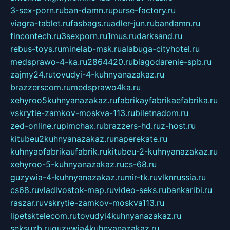
3-sex-porn.ru
ban-damn.ru
purse-factory.ru
viagra-tablet.ru
fasbags.ru
adler-jun.ru
bandamn.ru
fincontech.ru
3sexporn.ru
1mus.ru
darksand.ru
rebus-toys.ru
minelab-msk.ru
alabuga-cityhotel.ru
medsprawo-4-ka.ru
2864420.ru
blagodarenie-spb.ru
zajmy24.ru
tovudyi-4-kuhnyanazakaz.ru
brazzerscom.ru
medsprawo4ka.ru
xehyroo5kuhnyanazakaz.ru
fabrikayfabrikaefabrika.ru
vskrytie-zamkov-moskva-113.ru
biletnadom.ru
zed-online.ru
pimchax.ru
brazzers-hd.ru
z-host.ru
kitubeu2kuhnyanazakaz.ru
naperekate.ru
kuhnyaofabrikaufabrik.ru
kitubeu-2-kuhnyanazakaz.ru
xehyroo-5-kuhnyanazakaz.ru
cs-68.ru
guzywia-4-kuhnyanazakaz.ru
mir-tk.ru
vlknrussia.ru
cs68.ru
vladivostok-map.ru
video-seks.ru
bankaribi.ru
raszar.ru
vskrytie-zamkov-moskva113.ru
lipetsktelecom.ru
tovudyi4kuhnyanazakaz.ru
seksuzb.ru
guzywia4kuhnyanazakaz.ru