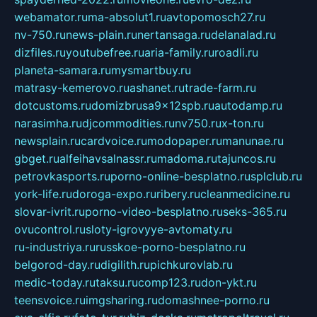
webamator.ru
ma-absolut1.ru
avtopomosch27.ru
nv-750.ru
news-plain.ru
nertansaga.ru
delanalad.ru
dizfiles.ru
youtubefree.ru
aria-family.ru
roadli.ru
planeta-samara.ru
mysmartbuy.ru
matrasy-kemerovo.ru
ashanet.ru
trade-farm.ru
dotcustoms.ru
domizbrusa9x12spb.ru
autodamp.ru
narasimha.ru
djcommodities.ru
nv750.ru
x-ton.ru
newsplain.ru
cardvoice.ru
modopaper.ru
manunae.ru
gbget.ru
alfeihavsalnassr.ru
madoma.ru
tajuncos.ru
petrovkasports.ru
porno-online-besplatno.ru
splclub.ru
york-life.ru
doroga-expo.ru
ribery.ru
cleanmedicine.ru
slovar-ivrit.ru
porno-video-besplatno.ru
seks-365.ru
ovucontrol.ru
sloty-igrovyye-avtomaty.ru
ru-industriya.ru
russkoe-porno-besplatno.ru
belgorod-day.ru
digilith.ru
pichkurovlab.ru
medic-today.ru
taksu.ru
comp123.ru
don-ykt.ru
teensvoice.ru
imgsharing.ru
domashnee-porno.ru