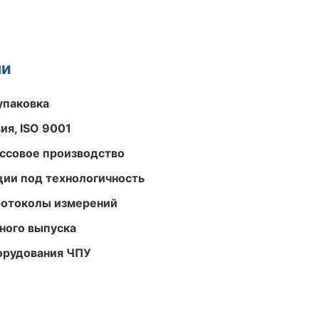
ми
упаковка
ия, ISO 9001
ассовое производство
ции под технологичность
ротоколы измерений
ного выпуска
орудования ЧПУ