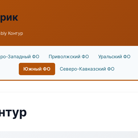
брик
bly Контур
ро-Западный ФО
Приволжский ФО
Уральский ФО
Южный ФО
Северо-Кавказский ФО
нтур