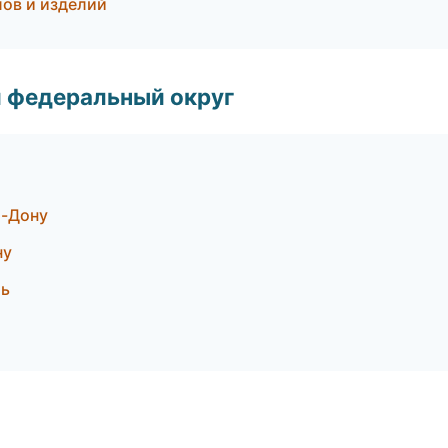
лов и изделий
 федеральный округ
а-Дону
ну
ль