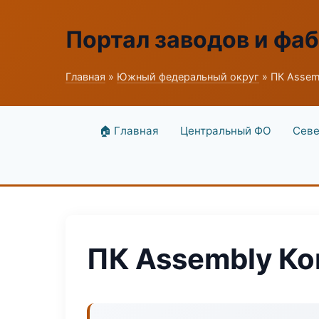
Портал заводов и фа
Главная
»
Южный федеральный округ
» ПК Assem
🏠 Главная
Центральный ФО
Севе
ПК Assembly Ко