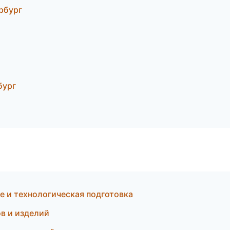
рбург
бург
е и технологическая подготовка
в и изделий