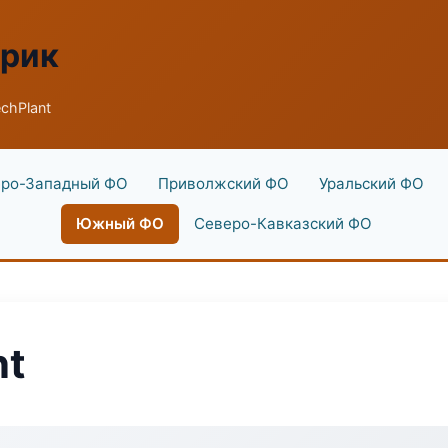
брик
chPlant
ро-Западный ФО
Приволжский ФО
Уральский ФО
Южный ФО
Северо-Кавказский ФО
nt