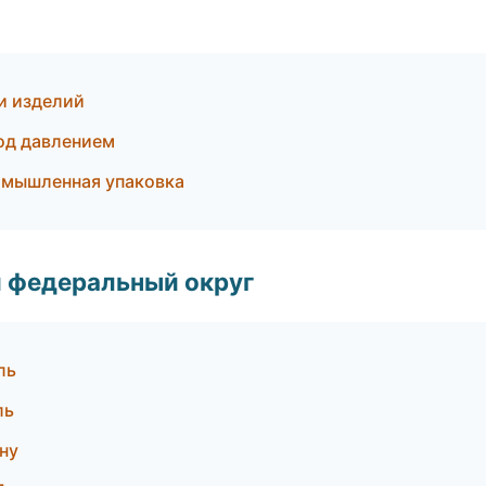
и изделий
од давлением
омышленная упаковка
 федеральный округ
ль
ль
ну