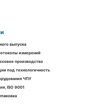
ми
ного выпуска
ротоколы измерений
ассовое производство
ции под технологичность
орудования ЧПУ
ия, ISO 9001
упаковка