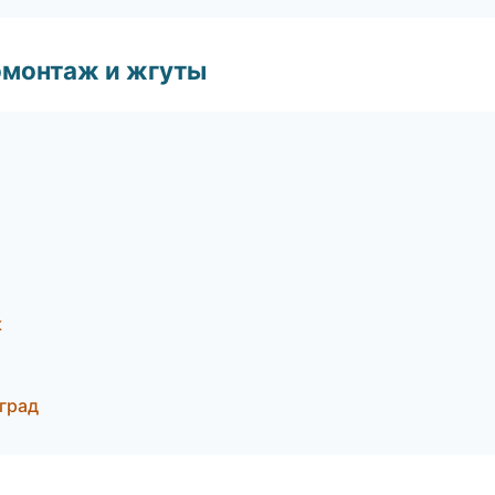
омонтаж и жгуты
к
град