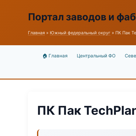
Портал заводов и фа
Главная
»
Южный федеральный округ
» ПК Пак Te
🏠 Главная
Центральный ФО
Севе
ПК Пак TechPla