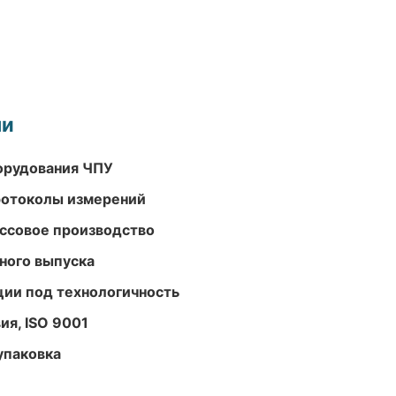
ми
орудования ЧПУ
ротоколы измерений
ассовое производство
ного выпуска
ции под технологичность
ия, ISO 9001
упаковка