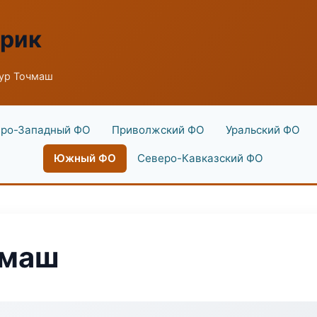
брик
ур Точмаш
ро-Западный ФО
Приволжский ФО
Уральский ФО
Южный ФО
Северо-Кавказский ФО
чмаш