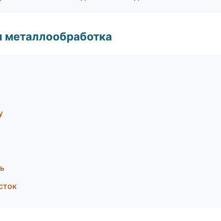
и металлообработка
у
ь
сток