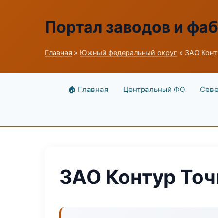
Портал заводов и фа
Главная
»
Южный федеральный округ
» ЗАО Конт
🏠 Главная
Центральный ФО
Севе
ЗАО Контур То