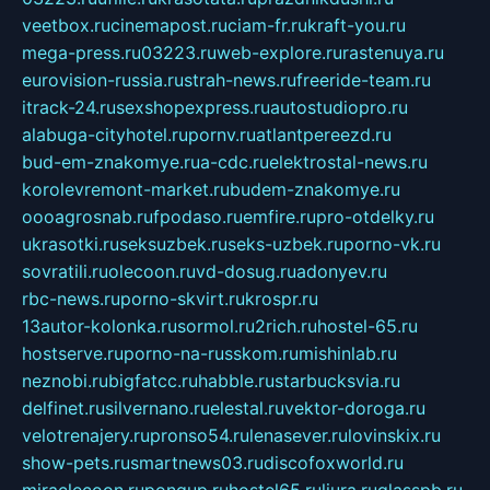
veetbox.ru
cinemapost.ru
ciam-fr.ru
kraft-you.ru
mega-press.ru
03223.ru
web-explore.ru
rastenuya.ru
eurovision-russia.ru
strah-news.ru
freeride-team.ru
itrack-24.ru
sexshopexpress.ru
autostudiopro.ru
alabuga-cityhotel.ru
pornv.ru
atlantpereezd.ru
bud-em-znakomye.ru
a-cdc.ru
elektrostal-news.ru
korolevremont-market.ru
budem-znakomye.ru
oooagrosnab.ru
fpodaso.ru
emfire.ru
pro-otdelky.ru
ukrasotki.ru
seksuzbek.ru
seks-uzbek.ru
porno-vk.ru
sovratili.ru
olecoon.ru
vd-dosug.ru
adonyev.ru
rbc-news.ru
porno-skvirt.ru
krospr.ru
13autor-kolonka.ru
sormol.ru
2rich.ru
hostel-65.ru
hostserve.ru
porno-na-russkom.ru
mishinlab.ru
neznobi.ru
bigfatcc.ru
habble.ru
starbucksvia.ru
delfinet.ru
silvernano.ru
elestal.ru
vektor-doroga.ru
velotrenajery.ru
pronso54.ru
lenasever.ru
lovinskix.ru
show-pets.ru
smartnews03.ru
discofoxworld.ru