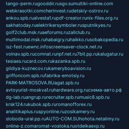
tango-perm.ru
gooddir.ru
sgv.su
multiki-online.com
webkrasotki.com
cherinvest.ru
detskiy-ostrov.ru
ankou.spb.ru
alvesta1.ru
pdf-creator.ru
nix-files.org.ru
sakhatoday.ru
elektrikersymboler.ru
sputnikyes.ru
golf2club.msk.ru
aeforums.ru
zallclub.ru
multimodal.msk.ru
habaigry.ru
haikko.ru
sobakopedia.ru
isz-fest.ru
ewnc.info
screensaver-clock.net.ru
volnav.spb.ru
comnat.ru
npf.net.ru
7bit.pp.ru
kalugatur.ru
tesiaes.ru
card.com.ru
kazanka.spb.ru
gildiya-kuznecov.ru
kameryboavision.ru
griffoncom.spb.ru
fabrika-emotsiy.ru
PARK-MATROSOVA.RU
agat.spb.ru
avtoyurist-moskva1.ru
hardware.org.ru
схема-авто.рф
dg-lab.ru
angrup.ru
recruiter.spb.ru
music8.spb.ru
krsk124.ru
kubok.spb.ru
romanofforex.ru
analitikaplus.ru
spyonline.ru
zosikamery.ru
sloboda-ural.pp.ru
AUTO-COM.SU
hohota.net
alimy.ru
online-z.com
aromat-vostoka.ru
otdelkaexp.ru