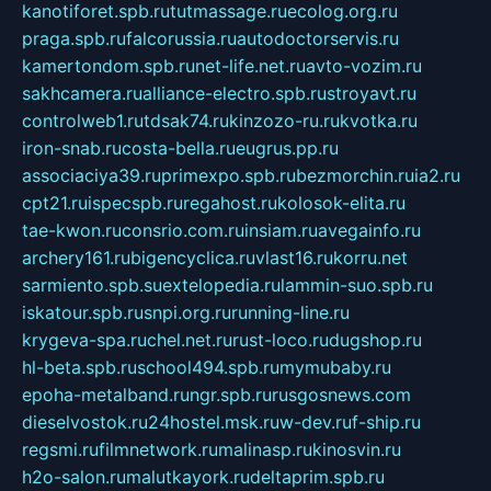
kanotiforet.spb.ru
tutmassage.ru
ecolog.org.ru
praga.spb.ru
falcorussia.ru
autodoctorservis.ru
kamertondom.spb.ru
net-life.net.ru
avto-vozim.ru
sakhcamera.ru
alliance-electro.spb.ru
stroyavt.ru
controlweb1.ru
tdsak74.ru
kinzozo-ru.ru
kvotka.ru
iron-snab.ru
costa-bella.ru
eugrus.pp.ru
associaciya39.ru
primexpo.spb.ru
bezmorchin.ru
ia2.ru
cpt21.ru
ispecspb.ru
regahost.ru
kolosok-elita.ru
tae-kwon.ru
consrio.com.ru
insiam.ru
avegainfo.ru
archery161.ru
bigencyclica.ru
vlast16.ru
korru.net
sarmiento.spb.su
extelopedia.ru
lammin-suo.spb.ru
iskatour.spb.ru
snpi.org.ru
running-line.ru
krygeva-spa.ru
chel.net.ru
rust-loco.ru
dugshop.ru
hl-beta.spb.ru
school494.spb.ru
mymubaby.ru
epoha-metalband.ru
ngr.spb.ru
rusgosnews.com
dieselvostok.ru
24hostel.msk.ru
w-dev.ru
f-ship.ru
regsmi.ru
filmnetwork.ru
malinasp.ru
kinosvin.ru
h2o-salon.ru
malutkayork.ru
deltaprim.spb.ru