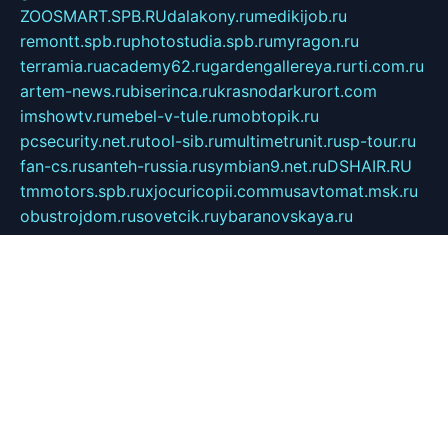
ZOOSMART.SPB.RU
dalakony.ru
medikijob.ru
remontt.spb.ru
photostudia.spb.ru
myragon.ru
terramia.ru
academy62.ru
gardengallereya.ru
rti.com.ru
artem-news.ru
biserinca.ru
krasnodarkurort.com
imshowtv.ru
mebel-v-tule.ru
mobtopik.ru
pcsecurity.net.ru
tool-sib.ru
multimetrunit.ru
sp-tour.ru
fan-cs.ru
santeh-russia.ru
symbian9.net.ru
DSHAIR.RU
tmmotors.spb.ru
xjocuricopii.com
musavtomat.msk.ru
obustrojdom.ru
sovetcik.ru
ybaranovskaya.ru
ppknews.ru
cult-alshei.ru
JAPANRUSSIA.RU
proekciyamebel.ru
imper-finans.ru
rim.org.ru
glamourai.ru
brassminus.ru
zabor-pro.ru
ftn.pp.ru
dorogoe58.ru
laimengpacker.ru
kuzova-zapchasti.ru
sageerp.ru
taxodrom.ru
dsrazvitie.ru
hardcity.net.ru
ratinghomegames.ru
topservice25.ru
gubernyan.ru
gtglasslined.ru
ii4.ru
tssport.spb.ru
andorra24.com
blackwallstreet.ru
oboimos.ru
optim-doors.com.ru
ikuch.ru
nycr.org.ru
npa21.ru
vremya-ch.spb.ru