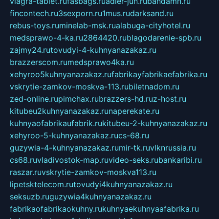
viagra-tablet.ru
fasbags.ru
adler-jun.ru
bandamn.ru
fincontech.ru
3sexporn.ru
1mus.ru
darksand.ru
rebus-toys.ru
minelab-msk.ru
alabuga-cityhotel.ru
medsprawo-4-ka.ru
2864420.ru
blagodarenie-spb.ru
zajmy24.ru
tovudyi-4-kuhnyanazakaz.ru
brazzerscom.ru
medsprawo4ka.ru
xehyroo5kuhnyanazakaz.ru
fabrikayfabrikaefabrika.ru
vskrytie-zamkov-moskva-113.ru
biletnadom.ru
zed-online.ru
pimchax.ru
brazzers-hd.ru
z-host.ru
kitubeu2kuhnyanazakaz.ru
naperekate.ru
kuhnyaofabrikaufabrik.ru
kitubeu-2-kuhnyanazakaz.ru
xehyroo-5-kuhnyanazakaz.ru
cs-68.ru
guzywia-4-kuhnyanazakaz.ru
mir-tk.ru
vlknrussia.ru
cs68.ru
vladivostok-map.ru
video-seks.ru
bankaribi.ru
raszar.ru
vskrytie-zamkov-moskva113.ru
lipetsktelecom.ru
tovudyi4kuhnyanazakaz.ru
seksuzb.ru
guzywia4kuhnyanazakaz.ru
fabrikaofabrikaokuhny.ru
kuhnyaekuhnyaafabrika.ru