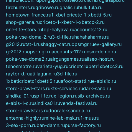
miraclecoon.ru
pongup.ru
hostel65.ru
liura.ru
glasspb.ru
firehunters.ru
gribowo.ru
gnalis.ru
bulkitula.ru
hometown-france.ru
1-xbeticricetc-1-xbetti-5.ru
shop-garena.ru
cricetc-1-xbetr-1-xbetcc-2.ru
one-life-story.ru
top-halyava.ru
accounts112.ru
poka-vse-doma-2.ru
3-d-file.ru
hahahaharms.ru
g2012.ru
tst-1.ru
shaggy-cat.ru
opsmgr.ru
ev-gallery.ru
g-2012.ru
ops-mgr.ru
accounts-112.ru
csm-demo.ru
poka-vse-doma2.ru
airgungames.ru
allseo-host.ru
tehosmotre.ru
varieta-yug.ru
cricetc1xbetr1xbetcc2.ru
raytor-d.ru
atillagunn.ru
3d-file.ru
1xbeticricetc1xbetti5.ru
uafoot-statti.ru
e-abis1c.ru
store-brawl-stars.ru
kts-services.ru
dark-sand.ru
sindika-01.ru
sp-life.ru
x-legion.ru
sib-archives.ru
e-abis-1-c.ru
sindika01.ru
venda-festival.ru
store-brawlstars.ru
dooraleksandria.ru
antenna-highly.ru
mine-lab-msk.ru
1-mus.ru
3-sex-porn.ru
ban-damn.ru
purse-factory.ru