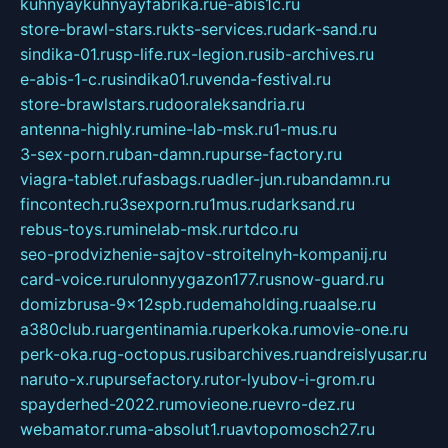
kuhnyaykuhnyayfabrika.ru
e-abis1c.ru
store-brawl-stars.ru
kts-services.ru
dark-sand.ru
sindika-01.ru
sp-life.ru
x-legion.ru
sib-archives.ru
e-abis-1-c.ru
sindika01.ru
venda-festival.ru
store-brawlstars.ru
dooraleksandria.ru
antenna-highly.ru
mine-lab-msk.ru
1-mus.ru
3-sex-porn.ru
ban-damn.ru
purse-factory.ru
viagra-tablet.ru
fasbags.ru
adler-jun.ru
bandamn.ru
fincontech.ru
3sexporn.ru
1mus.ru
darksand.ru
rebus-toys.ru
minelab-msk.ru
rtdco.ru
seo-prodvizhenie-sajtov-stroitelnyh-kompanij.ru
card-voice.ru
rulonnyygazon177.ru
snow-guard.ru
domizbrusa-9x12spb.ru
demaholding.ru
aalse.ru
a380club.ru
argentinamia.ru
perkoka.ru
movie-one.ru
perk-oka.ru
g-octopus.ru
sibarchives.ru
andreislyusar.ru
naruto-x.ru
pursefactory.ru
tor-lyubov-i-grom.ru
spayderhed-2022.ru
movieone.ru
evro-dez.ru
webamator.ru
ma-absolut1.ru
avtopomosch27.ru