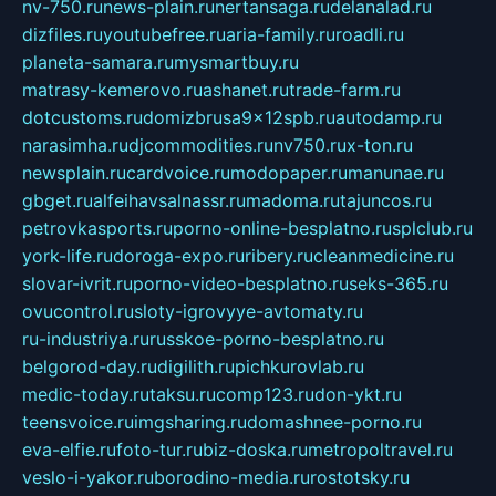
nv-750.ru
news-plain.ru
nertansaga.ru
delanalad.ru
dizfiles.ru
youtubefree.ru
aria-family.ru
roadli.ru
planeta-samara.ru
mysmartbuy.ru
matrasy-kemerovo.ru
ashanet.ru
trade-farm.ru
dotcustoms.ru
domizbrusa9x12spb.ru
autodamp.ru
narasimha.ru
djcommodities.ru
nv750.ru
x-ton.ru
newsplain.ru
cardvoice.ru
modopaper.ru
manunae.ru
gbget.ru
alfeihavsalnassr.ru
madoma.ru
tajuncos.ru
petrovkasports.ru
porno-online-besplatno.ru
splclub.ru
york-life.ru
doroga-expo.ru
ribery.ru
cleanmedicine.ru
slovar-ivrit.ru
porno-video-besplatno.ru
seks-365.ru
ovucontrol.ru
sloty-igrovyye-avtomaty.ru
ru-industriya.ru
russkoe-porno-besplatno.ru
belgorod-day.ru
digilith.ru
pichkurovlab.ru
medic-today.ru
taksu.ru
comp123.ru
don-ykt.ru
teensvoice.ru
imgsharing.ru
domashnee-porno.ru
eva-elfie.ru
foto-tur.ru
biz-doska.ru
metropoltravel.ru
veslo-i-yakor.ru
borodino-media.ru
rostotsky.ru