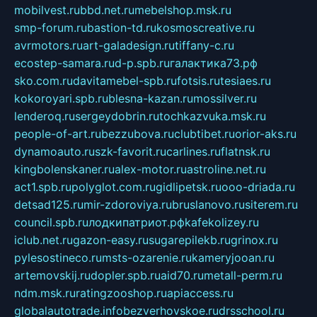
mobilvest.ru
bbd.net.ru
mebelshop.msk.ru
smp-forum.ru
bastion-td.ru
kosmoscreative.ru
avrmotors.ru
art-galadesign.ru
tiffany-c.ru
ecostep-samara.ru
d-p.spb.ru
галактика73.рф
sko.com.ru
davitamebel-spb.ru
fotsis.ru
tesiaes.ru
kokoroyari.spb.ru
blesna-kazan.ru
mossilver.ru
lenderoq.ru
sergeydobrin.ru
tochkazvuka.msk.ru
people-of-art.ru
bezzubova.ru
clubtibet.ru
orior-aks.ru
dynamoauto.ru
szk-favorit.ru
carlines.ru
flatnsk.ru
kingbolenskaner.ru
alex-motor.ru
astroline.net.ru
act1.spb.ru
polyglot.com.ru
gidlipetsk.ru
ooo-driada.ru
detsad125.ru
mir-zdoroviya.ru
bruslanovo.ru
siterem.ru
council.spb.ru
лодкипатриот.рф
kafekolizey.ru
iclub.net.ru
gazon-easy.ru
sugarepilekb.ru
grinox.ru
pylesostineco.ru
msts-ozarenie.ru
kameryjooan.ru
artemovskij.ru
dopler.spb.ru
aid70.ru
metall-perm.ru
ndm.msk.ru
ratingzooshop.ru
apiaccess.ru
globalautotrade.info
bezverhovskoe.ru
drsschool.ru