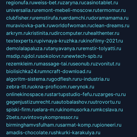
regionufa.ru
weiss-bet.ru
zaryna.ru
casinotablet.ru
universalia.ru
remont-mebeli-moscow.ru
termomur.ru
clubfisher.ru
remstirufa.ru
erdamchi.ru
doramamama.ru
muraviovka-park.ru
worldofwoman.ru
clean-dreams.ru
arkrym.ru
kristinita.ru
dircomputer.ru
healthenter.ru
textexperts.ru
pivnaya-kruzhka.ru
kinofilmy-2021.ru
demolalapaluza.ru
tanyavanya.ru
remstir-tolyatti.ru
msdip.ru
jdol.ru
sokolovr.ru
newtech-spb.ru
rezemkleim.ru
massage-tai.ru
seonub.ru
zvonitut.ru
biolisichka24.ru
mncraft-download.ru
algoritm-sistema.ru
godflesh.ru
ru-industria.ru
zebra-tlt.ru
okna-proficom.ru
erynok.ru
onlinekinospace.ru
startupstudio-fefu.ru
zarges-ru.ru
gegenjustizunrecht.ru
autobalashov.ru
utrovortu.ru
spiski-firm.ru
elara-m.ru
kinomusorka.ru
mkcslava.ru
2bets.ru
vintovoykompressor.ru
birminghamvsfulham.ru
sarmat-komp.ru
pioneeri.ru
amadis-chocolate.ru
shkurki-karakulya.ru