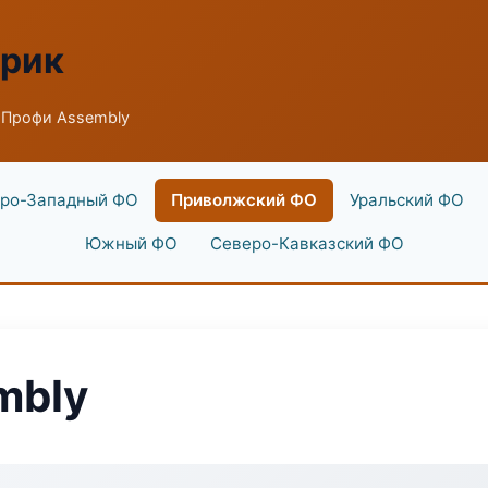
брик
 Профи Assembly
ро-Западный ФО
Приволжский ФО
Уральский ФО
Южный ФО
Северо-Кавказский ФО
mbly