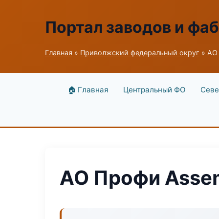
Портал заводов и фа
Главная
»
Приволжский федеральный округ
» АО
🏠 Главная
Центральный ФО
Севе
АО Профи Asse