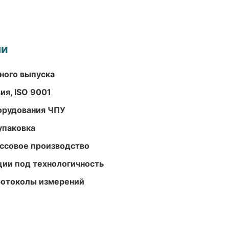
ми
ного выпуска
ия, ISO 9001
орудования ЧПУ
упаковка
ассовое производство
ции под технологичность
ротоколы измерений