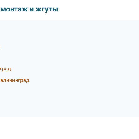
омонтаж и жгуты
к
град
Калининград