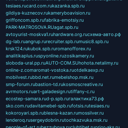
tesiaes.ru
card.com.ru
kazanka.spb.ru
gildiya-kuznecov.ru
kameryboavision.ru
griffoncom.spb.ru
fabrika-emotsiy.ru
PARK-MATROSOVA.RU
agat.spb.ru
avtoyurist-moskva1.ru
hardware.org.ru
схема-авто.рф
dg-lab.ru
angrup.ru
recruiter.spb.ru
music8.spb.ru
krsk124.ru
kubok.spb.ru
romanofforex.ru
analitikaplus.ru
spyonline.ru
zosikamery.ru
sloboda-ural.pp.ru
AUTO-COM.SU
hohota.net
alimy.ru
online-z.com
aromat-vostoka.ru
otdelkaexp.ru
mobilvest.ru
bbd.net.ru
mebelshop.msk.ru
smp-forum.ru
bastion-td.ru
kosmoscreative.ru
avrmotors.ru
art-galadesign.ru
tiffany-c.ru
ecostep-samara.ru
d-p.spb.ru
галактика73.рф
sko.com.ru
davitamebel-spb.ru
fotsis.ru
tesiaes.ru
kokoroyari.spb.ru
blesna-kazan.ru
mossilver.ru
lenderoq.ru
sergeydobrin.ru
tochkazvuka.msk.ru
people-of-art.ru
bezzubova.ru
clubtibet.ru
orior-aks.ru