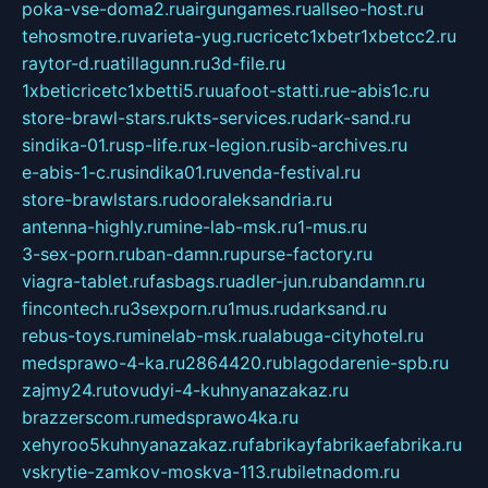
poka-vse-doma2.ru
airgungames.ru
allseo-host.ru
tehosmotre.ru
varieta-yug.ru
cricetc1xbetr1xbetcc2.ru
raytor-d.ru
atillagunn.ru
3d-file.ru
1xbeticricetc1xbetti5.ru
uafoot-statti.ru
e-abis1c.ru
store-brawl-stars.ru
kts-services.ru
dark-sand.ru
sindika-01.ru
sp-life.ru
x-legion.ru
sib-archives.ru
e-abis-1-c.ru
sindika01.ru
venda-festival.ru
store-brawlstars.ru
dooraleksandria.ru
antenna-highly.ru
mine-lab-msk.ru
1-mus.ru
3-sex-porn.ru
ban-damn.ru
purse-factory.ru
viagra-tablet.ru
fasbags.ru
adler-jun.ru
bandamn.ru
fincontech.ru
3sexporn.ru
1mus.ru
darksand.ru
rebus-toys.ru
minelab-msk.ru
alabuga-cityhotel.ru
medsprawo-4-ka.ru
2864420.ru
blagodarenie-spb.ru
zajmy24.ru
tovudyi-4-kuhnyanazakaz.ru
brazzerscom.ru
medsprawo4ka.ru
xehyroo5kuhnyanazakaz.ru
fabrikayfabrikaefabrika.ru
vskrytie-zamkov-moskva-113.ru
biletnadom.ru