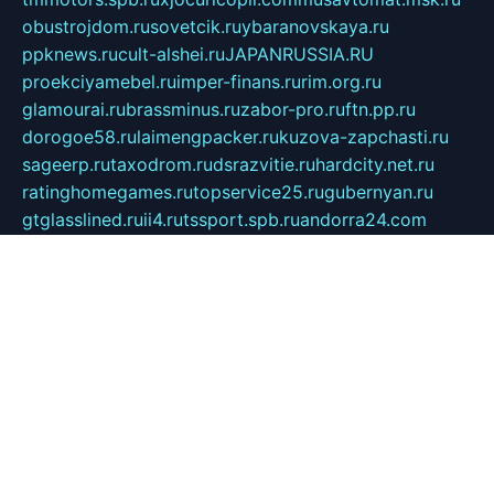
obustrojdom.ru
sovetcik.ru
ybaranovskaya.ru
ppknews.ru
cult-alshei.ru
JAPANRUSSIA.RU
proekciyamebel.ru
imper-finans.ru
rim.org.ru
glamourai.ru
brassminus.ru
zabor-pro.ru
ftn.pp.ru
dorogoe58.ru
laimengpacker.ru
kuzova-zapchasti.ru
sageerp.ru
taxodrom.ru
dsrazvitie.ru
hardcity.net.ru
ratinghomegames.ru
topservice25.ru
gubernyan.ru
gtglasslined.ru
ii4.ru
tssport.spb.ru
andorra24.com
blackwallstreet.ru
oboimos.ru
optim-doors.com.ru
ikuch.ru
nycr.org.ru
npa21.ru
vremya-ch.spb.ru
desert000.ru
ivtorgi.ru
ifiori.ru
catalog-statei.ru
dcv.org.ru
spetsmaster174.ru
ipkameryhiseeu.ru
dum26.ru
ruspol.spb.ru
fr-opendp.ru
kam-solnyshko.ru
cheyenne-arapaho.ru
sevzapmetal.spb.ru
ted-lapidus.spb.ru
parasite-eliminator.ru
sigma-complete.ru
modernworld.ru
dama-moda.ru
eholot-group.ru
sk-nvkz.ru
DRONGOLD.RU