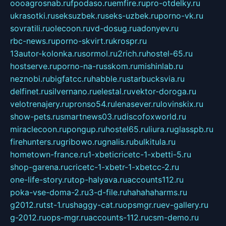
oooagrosnab.ru
fpodaso.ru
emfire.ru
pro-otdelky.ru
ukrasotki.ru
seksuzbek.ru
seks-uzbek.ru
porno-vk.ru
sovratili.ru
olecoon.ru
vd-dosug.ru
adonyev.ru
rbc-news.ru
porno-skvirt.ru
krospr.ru
13autor-kolonka.ru
sormol.ru
2rich.ru
hostel-65.ru
hostserve.ru
porno-na-russkom.ru
mishinlab.ru
neznobi.ru
bigfatcc.ru
habble.ru
starbucksvia.ru
delfinet.ru
silvernano.ru
elestal.ru
vektor-doroga.ru
velotrenajery.ru
pronso54.ru
lenasever.ru
lovinskix.ru
show-pets.ru
smartnews03.ru
discofoxworld.ru
miraclecoon.ru
pongup.ru
hostel65.ru
liura.ru
glasspb.ru
firehunters.ru
gribowo.ru
gnalis.ru
bulkitula.ru
hometown-france.ru
1-xbeticricetc-1-xbetti-5.ru
shop-garena.ru
cricetc-1-xbetr-1-xbetcc-2.ru
one-life-story.ru
top-halyava.ru
accounts112.ru
poka-vse-doma-2.ru
3-d-file.ru
hahahaharms.ru
g2012.ru
tst-1.ru
shaggy-cat.ru
opsmgr.ru
ev-gallery.ru
g-2012.ru
ops-mgr.ru
accounts-112.ru
csm-demo.ru