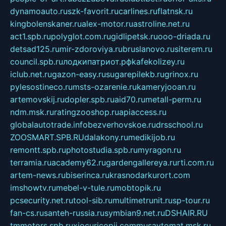
dynamoauto.ru
szk-favorit.ru
carlines.ru
flatnsk.ru
kingbolenskaner.ru
alex-motor.ru
astroline.net.ru
act1.spb.ru
polyglot.com.ru
gidlipetsk.ru
ooo-driada.ru
detsad125.ru
mir-zdoroviya.ru
bruslanovo.ru
siterem.ru
council.spb.ru
лодкипатриот.рф
kafekolizey.ru
iclub.net.ru
gazon-easy.ru
sugarepilekb.ru
grinox.ru
pylesostineco.ru
msts-ozarenie.ru
kameryjooan.ru
artemovskij.ru
dopler.spb.ru
aid70.ru
metall-perm.ru
ndm.msk.ru
ratingzooshop.ru
apiaccess.ru
globalautotrade.info
bezverhovskoe.ru
drsschool.ru
ZOOSMART.SPB.RU
dalakony.ru
medikijob.ru
remontt.spb.ru
photostudia.spb.ru
myragon.ru
terramia.ru
academy62.ru
gardengallereya.ru
rti.com.ru
artem-news.ru
biserinca.ru
krasnodarkurort.com
imshowtv.ru
mebel-v-tule.ru
mobtopik.ru
pcsecurity.net.ru
tool-sib.ru
multimetrunit.ru
sp-tour.ru
fan-cs.ru
santeh-russia.ru
symbian9.net.ru
DSHAIR.RU
tmmotors.spb.ru
xjocuricopii.com
musavtomat.msk.ru