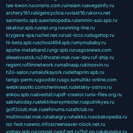
tae-kwon.ru
consrio.com.ru
insiam.ru
avegainfo.ru
archery161.ru
bigencyclica.ru
vlast16.ru
korru.net
sarmiento.spb.su
extelopedia.ru
lammin-suo.spb.ru
iskatour.spb.ru
snpi.org.ru
running-line.ru
krygeva-spa.ru
chel.net.ru
rust-loco.ru
dugshop.ru
hl-beta.spb.ru
school494.spb.ru
mymubaby.ru
epoha-metalband.ru
ngr.spb.ru
rusgosnews.com
dieselvostok.ru
24hostel.msk.ru
w-dev.ru
f-ship.ru
regsmi.ru
filmnetwork.ru
malinasp.ru
kinosvin.ru
h2o-salon.ru
malutkayork.ru
deltaprim.spb.ru
tango-perm.ru
gooddir.ru
sgv.su
multiki-online.com
webkrasotki.com
cherinvest.ru
detskiy-ostrov.ru
ankou.spb.ru
alvesta1.ru
pdf-creator.ru
nix-files.org.ru
sakhatoday.ru
elektrikersymboler.ru
sputnikyes.ru
golf2club.msk.ru
aeforums.ru
zallclub.ru
multimodal.msk.ru
habaigry.ru
haikko.ru
sobakopedia.ru
isz-fest.ru
ewnc.info
screensaver-clock.net.ru
volnav.spb.ru
comnat.ru
npf.net.ru
7bit.pp.ru
kalugatur.ru