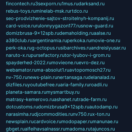
fincontech.ru
3sexporn.ru
1mus.ru
darksand.ru
rebus-toys.ru
minelab-msk.ru
rtdco.ru
seo-prodvizhenie-sajtov-stroitelnyh-kompanij.ru
card-voice.ru
rulonnyygazon177.ru
snow-guard.ru
domizbrusa-9x12spb.ru
demaholding.ru
aalse.ru
a380club.ru
argentinamia.ru
perkoka.ru
movie-one.ru
perk-oka.ru
g-octopus.ru
sibarchives.ru
andreislyusar.ru
naruto-x.ru
pursefactory.ru
tor-lyubov-i-grom.ru
spayderhed-2022.ru
movieone.ru
evro-dez.ru
webamator.ru
ma-absolut1.ru
avtopomosch27.ru
nv-750.ru
news-plain.ru
nertansaga.ru
delanalad.ru
dizfiles.ru
youtubefree.ru
aria-family.ru
roadli.ru
planeta-samara.ru
mysmartbuy.ru
matrasy-kemerovo.ru
ashanet.ru
trade-farm.ru
dotcustoms.ru
domizbrusa9x12spb.ru
autodamp.ru
narasimha.ru
djcommodities.ru
nv750.ru
x-ton.ru
newsplain.ru
cardvoice.ru
modopaper.ru
manunae.ru
gbget.ru
alfeihavsalnassr.ru
madoma.ru
tajuncos.ru