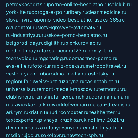
petrovkasports.ru
porno-online-besplatno.ru
splclub.ru
york-life.ru
doroga-expo.ru
ribery.ru
cleanmedicine.ru
slovar-ivrit.ru
porno-video-besplatno.ru
seks-365.ru
ovucontrol.ru
sloty-igrovyye-avtomaty.ru
ru-industriya.ru
russkoe-porno-besplatno.ru
belgorod-day.ru
digilith.ru
pichkurovlab.ru
medic-today.ru
taksu.ru
comp123.ru
don-ykt.ru
teensvoice.ru
imgsharing.ru
domashnee-porno.ru
eva-elfie.ru
foto-tur.ru
biz-doska.ru
metropoltravel.ru
veslo-i-yakor.ru
borodino-media.ru
rostotsky.ru
regionufa.ru
weiss-bet.ru
zaryna.ru
casinotablet.ru
universalia.ru
remont-mebeli-moscow.ru
termomur.ru
clubfisher.ru
remstirufa.ru
erdamchi.ru
doramamama.ru
muraviovka-park.ru
worldofwoman.ru
clean-dreams.ru
arkrym.ru
kristinita.ru
dircomputer.ru
healthenter.ru
textexperts.ru
pivnaya-kruzhka.ru
kinofilmy-2021.ru
demolalapaluza.ru
tanyavanya.ru
remstir-tolyatti.ru
msdip.ru
jdol.ru
sokolovr.ru
newtech-spb.ru