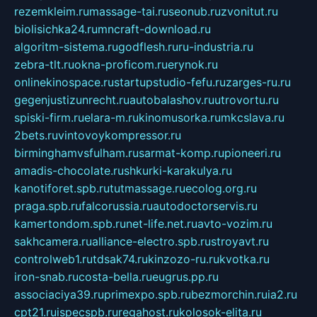
rezemkleim.ru
massage-tai.ru
seonub.ru
zvonitut.ru
biolisichka24.ru
mncraft-download.ru
algoritm-sistema.ru
godflesh.ru
ru-industria.ru
zebra-tlt.ru
okna-proficom.ru
erynok.ru
onlinekinospace.ru
startupstudio-fefu.ru
zarges-ru.ru
gegenjustizunrecht.ru
autobalashov.ru
utrovortu.ru
spiski-firm.ru
elara-m.ru
kinomusorka.ru
mkcslava.ru
2bets.ru
vintovoykompressor.ru
birminghamvsfulham.ru
sarmat-komp.ru
pioneeri.ru
amadis-chocolate.ru
shkurki-karakulya.ru
kanotiforet.spb.ru
tutmassage.ru
ecolog.org.ru
praga.spb.ru
falcorussia.ru
autodoctorservis.ru
kamertondom.spb.ru
net-life.net.ru
avto-vozim.ru
sakhcamera.ru
alliance-electro.spb.ru
stroyavt.ru
controlweb1.ru
tdsak74.ru
kinzozo-ru.ru
kvotka.ru
iron-snab.ru
costa-bella.ru
eugrus.pp.ru
associaciya39.ru
primexpo.spb.ru
bezmorchin.ru
ia2.ru
cpt21.ru
ispecspb.ru
regahost.ru
kolosok-elita.ru