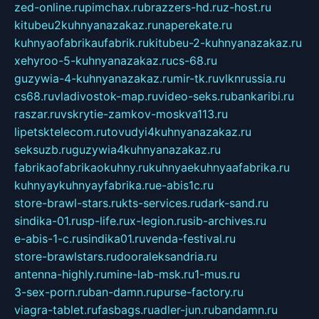
zed-online.ru
pimchax.ru
brazzers-hd.ru
z-host.ru
kitubeu2kuhnyanazakaz.ru
naperekate.ru
kuhnyaofabrikaufabrik.ru
kitubeu-2-kuhnyanazakaz.ru
xehyroo-5-kuhnyanazakaz.ru
cs-68.ru
guzywia-4-kuhnyanazakaz.ru
mir-tk.ru
vlknrussia.ru
cs68.ru
vladivostok-map.ru
video-seks.ru
bankaribi.ru
raszar.ru
vskrytie-zamkov-moskva113.ru
lipetsktelecom.ru
tovudyi4kuhnyanazakaz.ru
seksuzb.ru
guzywia4kuhnyanazakaz.ru
fabrikaofabrikaokuhny.ru
kuhnyaekuhnyaafabrika.ru
kuhnyaykuhnyayfabrika.ru
e-abis1c.ru
store-brawl-stars.ru
kts-services.ru
dark-sand.ru
sindika-01.ru
sp-life.ru
x-legion.ru
sib-archives.ru
e-abis-1-c.ru
sindika01.ru
venda-festival.ru
store-brawlstars.ru
dooraleksandria.ru
antenna-highly.ru
mine-lab-msk.ru
1-mus.ru
3-sex-porn.ru
ban-damn.ru
purse-factory.ru
viagra-tablet.ru
fasbags.ru
adler-jun.ru
bandamn.ru