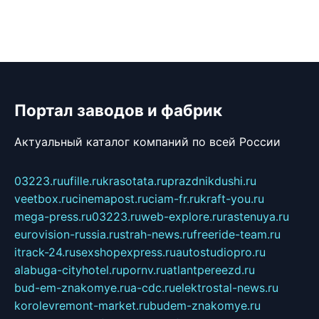
Портал заводов и фабрик
Актуальный каталог компаний по всей России
03223.ru
ufille.ru
krasotata.ru
prazdnikdushi.ru
veetbox.ru
cinemapost.ru
ciam-fr.ru
kraft-you.ru
mega-press.ru
03223.ru
web-explore.ru
rastenuya.ru
eurovision-russia.ru
strah-news.ru
freeride-team.ru
itrack-24.ru
sexshopexpress.ru
autostudiopro.ru
alabuga-cityhotel.ru
pornv.ru
atlantpereezd.ru
bud-em-znakomye.ru
a-cdc.ru
elektrostal-news.ru
korolevremont-market.ru
budem-znakomye.ru