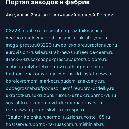
Портал заводов и фабрик
Актуальный каталог компаний по всей России
03223.ru
ufille.ru
krasotata.ru
prazdnikdushi.ru
veetbox.ru
cinemapost.ru
ciam-fr.ru
kraft-you.ru
mega-press.ru
03223.ru
web-explore.ru
rastenuya.ru
eurovision-russia.ru
strah-news.ru
freeride-team.ru
itrack-24.ru
sexshopexpress.ru
autostudiopro.ru
alabuga-cityhotel.ru
pornv.ru
atlantpereezd.ru
bud-em-znakomye.ru
a-cdc.ru
elektrostal-news.ru
korolevremont-market.ru
budem-znakomye.ru
oooagrosnab.ru
fpodaso.ru
emfire.ru
pro-otdelky.ru
ukrasotki.ru
seksuzbek.ru
seks-uzbek.ru
porno-vk.ru
sovratili.ru
olecoon.ru
vd-dosug.ru
adonyev.ru
rbc-news.ru
porno-skvirt.ru
krospr.ru
13autor-kolonka.ru
sormol.ru
2rich.ru
hostel-65.ru
hostserve.ru
porno-na-russkom.ru
mishinlab.ru