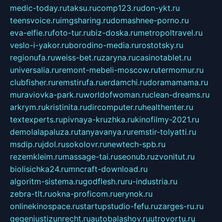
medic-today.ru
taksu.ru
comp123.ru
don-ykt.ru
teensvoice.ru
imgsharing.ru
domashnee-porno.ru
eva-elfie.ru
foto-tur.ru
biz-doska.ru
metropoltravel.ru
veslo-i-yakor.ru
borodino-media.ru
rostotsky.ru
regionufa.ru
weiss-bet.ru
zaryna.ru
casinotablet.ru
universalia.ru
remont-mebeli-moscow.ru
termomur.ru
clubfisher.ru
remstirufa.ru
erdamchi.ru
doramamama.ru
muraviovka-park.ru
worldofwoman.ru
clean-dreams.ru
arkrym.ru
kristinita.ru
dircomputer.ru
healthenter.ru
textexperts.ru
pivnaya-kruzhka.ru
kinofilmy-2021.ru
demolalapaluza.ru
tanyavanya.ru
remstir-tolyatti.ru
msdip.ru
jdol.ru
sokolovr.ru
newtech-spb.ru
rezemkleim.ru
massage-tai.ru
seonub.ru
zvonitut.ru
biolisichka24.ru
mncraft-download.ru
algoritm-sistema.ru
godflesh.ru
ru-industria.ru
zebra-tlt.ru
okna-proficom.ru
erynok.ru
onlinekinospace.ru
startupstudio-fefu.ru
zarges-ru.ru
gegenjustizunrecht.ru
autobalashov.ru
utrovortu.ru