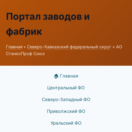
Портал заводов и
фабрик
Главная
»
Северо-Кавказский федеральный округ
» АО
СтанкоПроф Союз
🏠 Главная
Центральный ФО
Северо-Западный ФО
Приволжский ФО
Уральский ФО