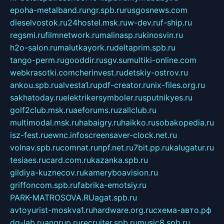
epoha-metalband.ru
ngr.spb.ru
rusgosnews.com
dieselvostok.ru
24hostel.msk.ru
w-dev.ru
f-ship.ru
regsmi.ru
filmnetwork.ru
malinasp.ru
kinosvin.ru
h2o-salon.ru
malutkayork.ru
deltaprim.spb.ru
tango-perm.ru
gooddir.ru
sgv.su
multiki-online.com
webkrasotki.com
cherinvest.ru
detskiy-ostrov.ru
ankou.spb.ru
alvesta1.ru
pdf-creator.ru
nix-files.org.ru
sakhatoday.ru
elektrikersymboler.ru
sputnikyes.ru
golf2club.msk.ru
aeforums.ru
zallclub.ru
multimodal.msk.ru
habaigry.ru
haikko.ru
sobakopedia.ru
isz-fest.ru
ewnc.info
screensaver-clock.net.ru
volnav.spb.ru
comnat.ru
npf.net.ru
7bit.pp.ru
kalugatur.ru
tesiaes.ru
card.com.ru
kazanka.spb.ru
gildiya-kuznecov.ru
kameryboavision.ru
griffoncom.spb.ru
fabrika-emotsiy.ru
PARK-MATROSOVA.RU
agat.spb.ru
avtoyurist-moskva1.ru
hardware.org.ru
схема-авто.рф
dg-lab.ru
angrup.ru
recruiter.spb.ru
music8.spb.ru