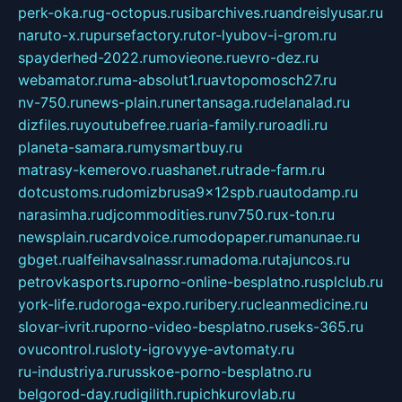
perk-oka.ru
g-octopus.ru
sibarchives.ru
andreislyusar.ru
naruto-x.ru
pursefactory.ru
tor-lyubov-i-grom.ru
spayderhed-2022.ru
movieone.ru
evro-dez.ru
webamator.ru
ma-absolut1.ru
avtopomosch27.ru
nv-750.ru
news-plain.ru
nertansaga.ru
delanalad.ru
dizfiles.ru
youtubefree.ru
aria-family.ru
roadli.ru
planeta-samara.ru
mysmartbuy.ru
matrasy-kemerovo.ru
ashanet.ru
trade-farm.ru
dotcustoms.ru
domizbrusa9x12spb.ru
autodamp.ru
narasimha.ru
djcommodities.ru
nv750.ru
x-ton.ru
newsplain.ru
cardvoice.ru
modopaper.ru
manunae.ru
gbget.ru
alfeihavsalnassr.ru
madoma.ru
tajuncos.ru
petrovkasports.ru
porno-online-besplatno.ru
splclub.ru
york-life.ru
doroga-expo.ru
ribery.ru
cleanmedicine.ru
slovar-ivrit.ru
porno-video-besplatno.ru
seks-365.ru
ovucontrol.ru
sloty-igrovyye-avtomaty.ru
ru-industriya.ru
russkoe-porno-besplatno.ru
belgorod-day.ru
digilith.ru
pichkurovlab.ru