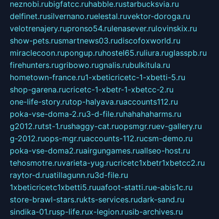
neznobi.ru
bigfatcc.ru
habble.ru
starbucksvia.ru
delfinet.ru
silvernano.ru
elestal.ru
vektor-doroga.ru
velotrenajery.ru
pronso54.ru
lenasever.ru
lovinskix.ru
show-pets.ru
smartnews03.ru
discofoxworld.ru
miraclecoon.ru
pongup.ru
hostel65.ru
liura.ru
glasspb.ru
firehunters.ru
gribowo.ru
gnalis.ru
bulkitula.ru
hometown-france.ru
1-xbeticricetc-1-xbetti-5.ru
shop-garena.ru
cricetc-1-xbetr-1-xbetcc-2.ru
one-life-story.ru
top-halyava.ru
accounts112.ru
poka-vse-doma-2.ru
3-d-file.ru
hahahaharms.ru
g2012.ru
tst-1.ru
shaggy-cat.ru
opsmgr.ru
ev-gallery.ru
g-2012.ru
ops-mgr.ru
accounts-112.ru
csm-demo.ru
poka-vse-doma2.ru
airgungames.ru
allseo-host.ru
tehosmotre.ru
varieta-yug.ru
cricetc1xbetr1xbetcc2.ru
raytor-d.ru
atillagunn.ru
3d-file.ru
1xbeticricetc1xbetti5.ru
uafoot-statti.ru
e-abis1c.ru
store-brawl-stars.ru
kts-services.ru
dark-sand.ru
sindika-01.ru
sp-life.ru
x-legion.ru
sib-archives.ru