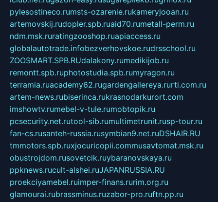
pylesostineco.ru
msts-ozarenie.ru
kameryjooan.ru
artemovskij.ru
dopler.spb.ru
aid70.ru
metall-perm.ru
ndm.msk.ru
ratingzooshop.ru
apiaccess.ru
globalautotrade.info
bezverhovskoe.ru
drsschool.ru
ZOOSMART.SPB.RU
dalakony.ru
medikijob.ru
remontt.spb.ru
photostudia.spb.ru
myragon.ru
terramia.ru
academy62.ru
gardengallereya.ru
rti.com.ru
artem-news.ru
biserinca.ru
krasnodarkurort.com
imshowtv.ru
mebel-v-tule.ru
mobtopik.ru
pcsecurity.net.ru
tool-sib.ru
multimetrunit.ru
sp-tour.ru
fan-cs.ru
santeh-russia.ru
symbian9.net.ru
DSHAIR.RU
tmmotors.spb.ru
xjocuricopii.com
musavtomat.msk.ru
obustrojdom.ru
sovetcik.ru
ybaranovskaya.ru
ppknews.ru
cult-alshei.ru
JAPANRUSSIA.RU
proekciyamebel.ru
imper-finans.ru
rim.org.ru
glamourai.ru
brassminus.ru
zabor-pro.ru
ftn.pp.ru
dorogoe58.ru
laimengpacker.ru
kuzova-zapchasti.ru