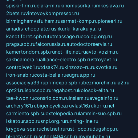
spiski-firm.ru
elara-m.ru
kinomusorka.ru
mkcslava.ru
2bets.ru
vintovoykompressor.ru
birminghamvsfulham.ru
sarmat-komp.ru
pioneeri.ru
amadis-chocolate.ru
shkurki-karakulya.ru
kanotiforet.spb.ru
tutmassage.ru
ecolog.org.ru
praga.spb.ru
falcorussia.ru
autodoctorservis.ru
kamertondom.spb.ru
net-life.net.ru
avto-vozim.ru
sakhcamera.ru
alliance-electro.spb.ru
stroyavt.ru
controlweb1.ru
tdsak74.ru
kinzozo-ru.ru
kvotka.ru
iron-snab.ru
costa-bella.ru
eugrus.pp.ru
associaciya39.ru
primexpo.spb.ru
bezmorchin.ru
ia2.ru
cpt21.ru
ispecspb.ru
regahost.ru
kolosok-elita.ru
tae-kwon.ru
consrio.com.ru
insiam.ru
avegainfo.ru
archery161.ru
bigencyclica.ru
vlast16.ru
korru.net
sarmiento.spb.su
extelopedia.ru
lammin-suo.spb.ru
iskatour.spb.ru
snpi.org.ru
running-line.ru
krygeva-spa.ru
chel.net.ru
rust-loco.ru
dugshop.ru
hl-beta.spb.ru
school494.spb.ru
mymubaby.ru