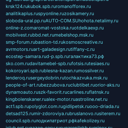
krsk124.ru
kubok.spb.ru
romanofforex.ru
analitikaplus.ru
spyonline.ru
zosikamery.ru
sloboda-ural.pp.ru
AUTO-COM.SU
hohota.net
alimy.ru
online-z.com
aromat-vostoka.ru
otdelkaexp.ru
mobilvest.ru
bbd.net.ru
mebelshop.msk.ru
smp-forum.ru
bastion-td.ru
kosmoscreative.ru
avrmotors.ru
art-galadesign.ru
tiffany-c.ru
ecostep-samara.ru
d-p.spb.ru
галактика73.рф
sko.com.ru
davitamebel-spb.ru
fotsis.ru
tesiaes.ru
kokoroyari.spb.ru
blesna-kazan.ru
mossilver.ru
lenderoq.ru
sergeydobrin.ru
tochkazvuka.msk.ru
people-of-art.ru
bezzubova.ru
clubtibet.ru
orior-aks.ru
dynamoauto.ru
szk-favorit.ru
carlines.ru
flatnsk.ru
kingbolenskaner.ru
alex-motor.ru
astroline.net.ru
act1.spb.ru
polyglot.com.ru
gidlipetsk.ru
ooo-driada.ru
detsad125.ru
mir-zdoroviya.ru
bruslanovo.ru
siterem.ru
council.spb.ru
лодкипатриот.рф
kafekolizey.ru
iclub.net.ru
gazon-easy.ru
sugarepilekb.ru
grinox.ru