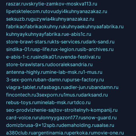
raszar.ru
vskrytie-zamkov-moskva113.ru
lipetsktelecom.ru
tovudyi4kuhnyanazakaz.ru
seksuzb.ru
guzywia4kuhnyanazakaz.ru
fabrikaofabrikaokuhny.ru
kuhnyaekuhnyaafabrika.ru
kuhnyaykuhnyayfabrika.ru
e-abis1c.ru
store-brawl-stars.ru
kts-services.ru
dark-sand.ru
sindika-01.ru
sp-life.ru
x-legion.ru
sib-archives.ru
e-abis-1-c.ru
sindika01.ru
venda-festival.ru
store-brawlstars.ru
dooraleksandria.ru
antenna-highly.ru
mine-lab-msk.ru
1-mus.ru
3-sex-porn.ru
ban-damn.ru
purse-factory.ru
viagra-tablet.ru
fasbags.ru
adler-jun.ru
bandamn.ru
fincontech.ru
3sexporn.ru
1mus.ru
darksand.ru
rebus-toys.ru
minelab-msk.ru
rtdco.ru
seo-prodvizhenie-sajtov-stroitelnyh-kompanij.ru
card-voice.ru
rulonnyygazon177.ru
snow-guard.ru
domizbrusa-9x12spb.ru
demaholding.ru
aalse.ru
a380club.ru
argentinamia.ru
perkoka.ru
movie-one.ru