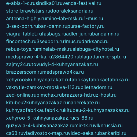
e-abis-1-c.ru
sindika01.ru
venda-festival.ru
store-brawlstars.ru
dooraleksandria.ru
antenna-highly.ru
mine-lab-msk.ru
1-mus.ru
3-sex-porn.ru
ban-damn.ru
purse-factory.ru
viagra-tablet.ru
fasbags.ru
adler-jun.ru
bandamn.ru
fincontech.ru
3sexporn.ru
1mus.ru
darksand.ru
rebus-toys.ru
minelab-msk.ru
alabuga-cityhotel.ru
medsprawo-4-ka.ru
2864420.ru
blagodarenie-spb.ru
zajmy24.ru
tovudyi-4-kuhnyanazakaz.ru
brazzerscom.ru
medsprawo4ka.ru
xehyroo5kuhnyanazakaz.ru
fabrikayfabrikaefabrika.ru
vskrytie-zamkov-moskva-113.ru
biletnadom.ru
zed-online.ru
pimchax.ru
brazzers-hd.ru
z-host.ru
kitubeu2kuhnyanazakaz.ru
naperekate.ru
kuhnyaofabrikaufabrik.ru
kitubeu-2-kuhnyanazakaz.ru
xehyroo-5-kuhnyanazakaz.ru
cs-68.ru
guzywia-4-kuhnyanazakaz.ru
mir-tk.ru
vlknrussia.ru
cs68.ru
vladivostok-map.ru
video-seks.ru
bankaribi.ru