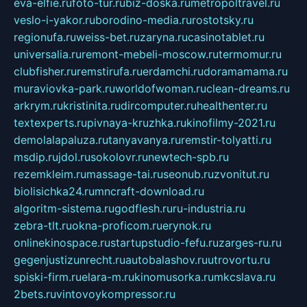
eva-elfie.ru
foto-tur.ru
biz-doska.ru
metropoltravel.ru
veslo-i-yakor.ru
borodino-media.ru
rostotsky.ru
regionufa.ru
weiss-bet.ru
zaryna.ru
casinotablet.ru
universalia.ru
remont-mebeli-moscow.ru
termomur.ru
clubfisher.ru
remstirufa.ru
erdamchi.ru
doramamama.ru
muraviovka-park.ru
worldofwoman.ru
clean-dreams.ru
arkrym.ru
kristinita.ru
dircomputer.ru
healthenter.ru
textexperts.ru
pivnaya-kruzhka.ru
kinofilmy-2021.ru
demolalapaluza.ru
tanyavanya.ru
remstir-tolyatti.ru
msdip.ru
jdol.ru
sokolovr.ru
newtech-spb.ru
rezemkleim.ru
massage-tai.ru
seonub.ru
zvonitut.ru
biolisichka24.ru
mncraft-download.ru
algoritm-sistema.ru
godflesh.ru
ru-industria.ru
zebra-tlt.ru
okna-proficom.ru
erynok.ru
onlinekinospace.ru
startupstudio-fefu.ru
zarges-ru.ru
gegenjustizunrecht.ru
autobalashov.ru
utrovortu.ru
spiski-firm.ru
elara-m.ru
kinomusorka.ru
mkcslava.ru
2bets.ru
vintovoykompressor.ru