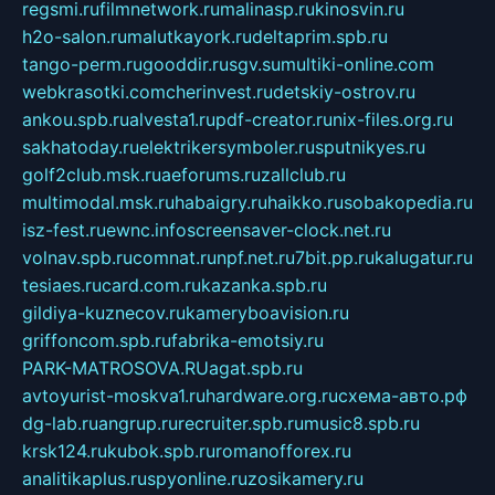
regsmi.ru
filmnetwork.ru
malinasp.ru
kinosvin.ru
h2o-salon.ru
malutkayork.ru
deltaprim.spb.ru
tango-perm.ru
gooddir.ru
sgv.su
multiki-online.com
webkrasotki.com
cherinvest.ru
detskiy-ostrov.ru
ankou.spb.ru
alvesta1.ru
pdf-creator.ru
nix-files.org.ru
sakhatoday.ru
elektrikersymboler.ru
sputnikyes.ru
golf2club.msk.ru
aeforums.ru
zallclub.ru
multimodal.msk.ru
habaigry.ru
haikko.ru
sobakopedia.ru
isz-fest.ru
ewnc.info
screensaver-clock.net.ru
volnav.spb.ru
comnat.ru
npf.net.ru
7bit.pp.ru
kalugatur.ru
tesiaes.ru
card.com.ru
kazanka.spb.ru
gildiya-kuznecov.ru
kameryboavision.ru
griffoncom.spb.ru
fabrika-emotsiy.ru
PARK-MATROSOVA.RU
agat.spb.ru
avtoyurist-moskva1.ru
hardware.org.ru
схема-авто.рф
dg-lab.ru
angrup.ru
recruiter.spb.ru
music8.spb.ru
krsk124.ru
kubok.spb.ru
romanofforex.ru
analitikaplus.ru
spyonline.ru
zosikamery.ru