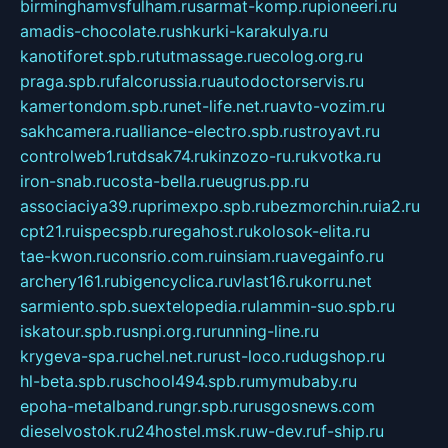
birminghamvsfulham.ru
sarmat-komp.ru
pioneeri.ru
amadis-chocolate.ru
shkurki-karakulya.ru
kanotiforet.spb.ru
tutmassage.ru
ecolog.org.ru
praga.spb.ru
falcorussia.ru
autodoctorservis.ru
kamertondom.spb.ru
net-life.net.ru
avto-vozim.ru
sakhcamera.ru
alliance-electro.spb.ru
stroyavt.ru
controlweb1.ru
tdsak74.ru
kinzozo-ru.ru
kvotka.ru
iron-snab.ru
costa-bella.ru
eugrus.pp.ru
associaciya39.ru
primexpo.spb.ru
bezmorchin.ru
ia2.ru
cpt21.ru
ispecspb.ru
regahost.ru
kolosok-elita.ru
tae-kwon.ru
consrio.com.ru
insiam.ru
avegainfo.ru
archery161.ru
bigencyclica.ru
vlast16.ru
korru.net
sarmiento.spb.su
extelopedia.ru
lammin-suo.spb.ru
iskatour.spb.ru
snpi.org.ru
running-line.ru
krygeva-spa.ru
chel.net.ru
rust-loco.ru
dugshop.ru
hl-beta.spb.ru
school494.spb.ru
mymubaby.ru
epoha-metalband.ru
ngr.spb.ru
rusgosnews.com
dieselvostok.ru
24hostel.msk.ru
w-dev.ru
f-ship.ru