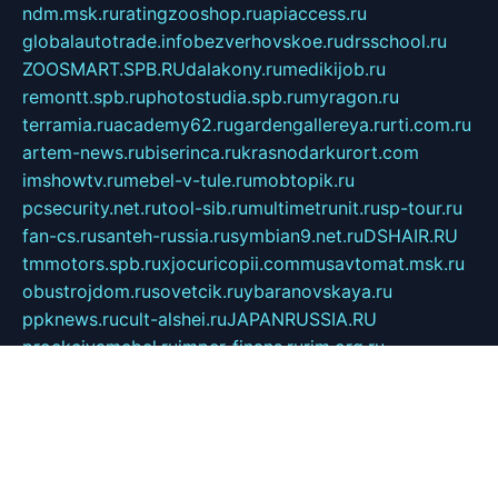
ndm.msk.ru
ratingzooshop.ru
apiaccess.ru
globalautotrade.info
bezverhovskoe.ru
drsschool.ru
ZOOSMART.SPB.RU
dalakony.ru
medikijob.ru
remontt.spb.ru
photostudia.spb.ru
myragon.ru
terramia.ru
academy62.ru
gardengallereya.ru
rti.com.ru
artem-news.ru
biserinca.ru
krasnodarkurort.com
imshowtv.ru
mebel-v-tule.ru
mobtopik.ru
pcsecurity.net.ru
tool-sib.ru
multimetrunit.ru
sp-tour.ru
fan-cs.ru
santeh-russia.ru
symbian9.net.ru
DSHAIR.RU
tmmotors.spb.ru
xjocuricopii.com
musavtomat.msk.ru
obustrojdom.ru
sovetcik.ru
ybaranovskaya.ru
ppknews.ru
cult-alshei.ru
JAPANRUSSIA.RU
proekciyamebel.ru
imper-finans.ru
rim.org.ru
glamourai.ru
brassminus.ru
zabor-pro.ru
ftn.pp.ru
dorogoe58.ru
laimengpacker.ru
kuzova-zapchasti.ru
sageerp.ru
taxodrom.ru
dsrazvitie.ru
hardcity.net.ru
ratinghomegames.ru
topservice25.ru
gubernyan.ru
gtglasslined.ru
ii4.ru
tssport.spb.ru
andorra24.com