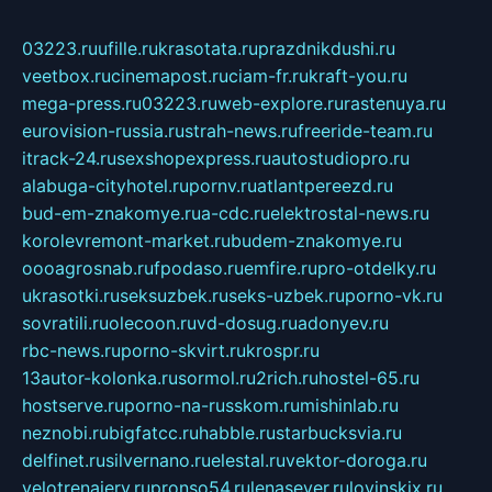
03223.ru
ufille.ru
krasotata.ru
prazdnikdushi.ru
veetbox.ru
cinemapost.ru
ciam-fr.ru
kraft-you.ru
mega-press.ru
03223.ru
web-explore.ru
rastenuya.ru
eurovision-russia.ru
strah-news.ru
freeride-team.ru
itrack-24.ru
sexshopexpress.ru
autostudiopro.ru
alabuga-cityhotel.ru
pornv.ru
atlantpereezd.ru
bud-em-znakomye.ru
a-cdc.ru
elektrostal-news.ru
korolevremont-market.ru
budem-znakomye.ru
oooagrosnab.ru
fpodaso.ru
emfire.ru
pro-otdelky.ru
ukrasotki.ru
seksuzbek.ru
seks-uzbek.ru
porno-vk.ru
sovratili.ru
olecoon.ru
vd-dosug.ru
adonyev.ru
rbc-news.ru
porno-skvirt.ru
krospr.ru
13autor-kolonka.ru
sormol.ru
2rich.ru
hostel-65.ru
hostserve.ru
porno-na-russkom.ru
mishinlab.ru
neznobi.ru
bigfatcc.ru
habble.ru
starbucksvia.ru
delfinet.ru
silvernano.ru
elestal.ru
vektor-doroga.ru
velotrenajery.ru
pronso54.ru
lenasever.ru
lovinskix.ru