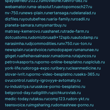
spayderhed-2022.ru
movieone.ru
evro-dez.ru
webamator.ru
ma-absolut1.ru
avtopomosch27.ru
nv-750.ru
news-plain.ru
nertansaga.ru
delanalad.ru
dizfiles.ru
youtubefree.ru
aria-family.ru
roadli.ru
planeta-samara.ru
mysmartbuy.ru
matrasy-kemerovo.ru
ashanet.ru
trade-farm.ru
dotcustoms.ru
domizbrusa9x12spb.ru
autodamp.ru
narasimha.ru
djcommodities.ru
nv750.ru
x-ton.ru
newsplain.ru
cardvoice.ru
modopaper.ru
manunae.ru
gbget.ru
alfeihavsalnassr.ru
madoma.ru
tajuncos.ru
petrovkasports.ru
porno-online-besplatno.ru
splclub.ru
york-life.ru
doroga-expo.ru
ribery.ru
cleanmedicine.ru
slovar-ivrit.ru
porno-video-besplatno.ru
seks-365.ru
ovucontrol.ru
sloty-igrovyye-avtomaty.ru
ru-industriya.ru
russkoe-porno-besplatno.ru
belgorod-day.ru
digilith.ru
pichkurovlab.ru
medic-today.ru
taksu.ru
comp123.ru
don-ykt.ru
teensvoice.ru
imgsharing.ru
domashnee-porno.ru