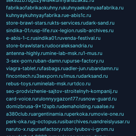
seksuzb.ru
guzywia4kuhnyanazakaz.ru
fabrikaofabrikaokuhny.ru
kuhnyaekuhnyaafabrika.ru
kuhnyaykuhnyayfabrika.ru
e-abis1c.ru
store-brawl-stars.ru
kts-services.ru
dark-sand.ru
sindika-01.ru
sp-life.ru
x-legion.ru
sib-archives.ru
e-abis-1-c.ru
sindika01.ru
venda-festival.ru
store-brawlstars.ru
dooraleksandria.ru
antenna-highly.ru
mine-lab-msk.ru
1-mus.ru
3-sex-porn.ru
ban-damn.ru
purse-factory.ru
viagra-tablet.ru
fasbags.ru
adler-jun.ru
bandamn.ru
fincontech.ru
3sexporn.ru
1mus.ru
darksand.ru
rebus-toys.ru
minelab-msk.ru
rtdco.ru
seo-prodvizhenie-sajtov-stroitelnyh-kompanij.ru
card-voice.ru
rulonnyygazon177.ru
snow-guard.ru
domizbrusa-9x12spb.ru
demaholding.ru
aalse.ru
a380club.ru
argentinamia.ru
perkoka.ru
movie-one.ru
perk-oka.ru
g-octopus.ru
sibarchives.ru
andreislyusar.ru
naruto-x.ru
pursefactory.ru
tor-lyubov-i-grom.ru