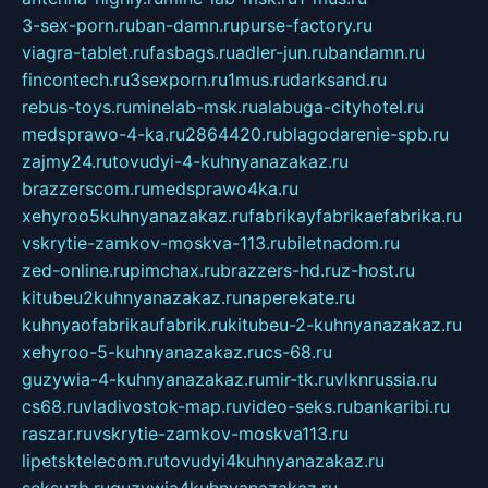
3-sex-porn.ru
ban-damn.ru
purse-factory.ru
viagra-tablet.ru
fasbags.ru
adler-jun.ru
bandamn.ru
fincontech.ru
3sexporn.ru
1mus.ru
darksand.ru
rebus-toys.ru
minelab-msk.ru
alabuga-cityhotel.ru
medsprawo-4-ka.ru
2864420.ru
blagodarenie-spb.ru
zajmy24.ru
tovudyi-4-kuhnyanazakaz.ru
brazzerscom.ru
medsprawo4ka.ru
xehyroo5kuhnyanazakaz.ru
fabrikayfabrikaefabrika.ru
vskrytie-zamkov-moskva-113.ru
biletnadom.ru
zed-online.ru
pimchax.ru
brazzers-hd.ru
z-host.ru
kitubeu2kuhnyanazakaz.ru
naperekate.ru
kuhnyaofabrikaufabrik.ru
kitubeu-2-kuhnyanazakaz.ru
xehyroo-5-kuhnyanazakaz.ru
cs-68.ru
guzywia-4-kuhnyanazakaz.ru
mir-tk.ru
vlknrussia.ru
cs68.ru
vladivostok-map.ru
video-seks.ru
bankaribi.ru
raszar.ru
vskrytie-zamkov-moskva113.ru
lipetsktelecom.ru
tovudyi4kuhnyanazakaz.ru