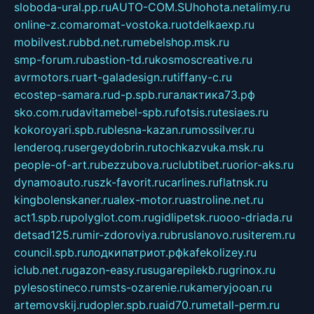
sloboda-ural.pp.ru
AUTO-COM.SU
hohota.net
alimy.ru
online-z.com
aromat-vostoka.ru
otdelkaexp.ru
mobilvest.ru
bbd.net.ru
mebelshop.msk.ru
smp-forum.ru
bastion-td.ru
kosmoscreative.ru
avrmotors.ru
art-galadesign.ru
tiffany-c.ru
ecostep-samara.ru
d-p.spb.ru
галактика73.рф
sko.com.ru
davitamebel-spb.ru
fotsis.ru
tesiaes.ru
kokoroyari.spb.ru
blesna-kazan.ru
mossilver.ru
lenderoq.ru
sergeydobrin.ru
tochkazvuka.msk.ru
people-of-art.ru
bezzubova.ru
clubtibet.ru
orior-aks.ru
dynamoauto.ru
szk-favorit.ru
carlines.ru
flatnsk.ru
kingbolenskaner.ru
alex-motor.ru
astroline.net.ru
act1.spb.ru
polyglot.com.ru
gidlipetsk.ru
ooo-driada.ru
detsad125.ru
mir-zdoroviya.ru
bruslanovo.ru
siterem.ru
council.spb.ru
лодкипатриот.рф
kafekolizey.ru
iclub.net.ru
gazon-easy.ru
sugarepilekb.ru
grinox.ru
pylesostineco.ru
msts-ozarenie.ru
kameryjooan.ru
artemovskij.ru
dopler.spb.ru
aid70.ru
metall-perm.ru