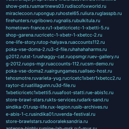
show-pets.ru
smartnews03.ru
discofoxworld.ru
miraclecoon.ru
pongup.ru
hostel65.ru
liura.ru
glasspb.ru
firehunters.ru
gribowo.ru
gnalis.ru
bulkitula.ru
hometown-france.ru
1-xbeticricetc-1-xbetti-5.ru
shop-garena.ru
cricetc-1-xbetr-1-xbetcc-2.ru
one-life-story.ru
top-halyava.ru
accounts112.ru
poka-vse-doma-2.ru
3-d-file.ru
hahahaharms.ru
g2012.ru
tst-1.ru
shaggy-cat.ru
opsmgr.ru
ev-gallery.ru
g-2012.ru
ops-mgr.ru
accounts-112.ru
csm-demo.ru
poka-vse-doma2.ru
airgungames.ru
allseo-host.ru
tehosmotre.ru
varieta-yug.ru
cricetc1xbetr1xbetcc2.ru
raytor-d.ru
atillagunn.ru
3d-file.ru
1xbeticricetc1xbetti5.ru
uafoot-statti.ru
e-abis1c.ru
store-brawl-stars.ru
kts-services.ru
dark-sand.ru
sindika-01.ru
sp-life.ru
x-legion.ru
sib-archives.ru
e-abis-1-c.ru
sindika01.ru
venda-festival.ru
store-brawlstars.ru
dooraleksandria.ru
antenna-highly.ru
mine-lab-msk.ru
1-mus.ru