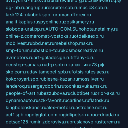
avtoyurist-moskva1.ru
hardware.org.ru
схема-авто.рф
dg-lab.ru
angrup.ru
recruiter.spb.ru
music8.spb.ru
krsk124.ru
kubok.spb.ru
romanofforex.ru
analitikaplus.ru
spyonline.ru
zosikamery.ru
sloboda-ural.pp.ru
AUTO-COM.SU
hohota.net
alimy.ru
online-z.com
aromat-vostoka.ru
otdelkaexp.ru
mobilvest.ru
bbd.net.ru
mebelshop.msk.ru
smp-forum.ru
bastion-td.ru
kosmoscreative.ru
avrmotors.ru
art-galadesign.ru
tiffany-c.ru
ecostep-samara.ru
d-p.spb.ru
галактика73.рф
sko.com.ru
davitamebel-spb.ru
fotsis.ru
tesiaes.ru
kokoroyari.spb.ru
blesna-kazan.ru
mossilver.ru
lenderoq.ru
sergeydobrin.ru
tochkazvuka.msk.ru
people-of-art.ru
bezzubova.ru
clubtibet.ru
orior-aks.ru
dynamoauto.ru
szk-favorit.ru
carlines.ru
flatnsk.ru
kingbolenskaner.ru
alex-motor.ru
astroline.net.ru
act1.spb.ru
polyglot.com.ru
gidlipetsk.ru
ooo-driada.ru
detsad125.ru
mir-zdoroviya.ru
bruslanovo.ru
siterem.ru