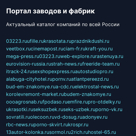
Портал заводов и фабрик
Актуальный каталог компаний по всей России
03223.ru
ufille.ru
krasotata.ru
prazdnikdushi.ru
veetbox.ru
cinemapost.ru
ciam-fr.ru
kraft-you.ru
mega-press.ru
03223.ru
web-explore.ru
rastenuya.ru
eurovision-russia.ru
strah-news.ru
freeride-team.ru
itrack-24.ru
sexshopexpress.ru
autostudiopro.ru
alabuga-cityhotel.ru
pornv.ru
atlantpereezd.ru
bud-em-znakomye.ru
a-cdc.ru
elektrostal-news.ru
korolevremont-market.ru
budem-znakomye.ru
oooagrosnab.ru
fpodaso.ru
emfire.ru
pro-otdelky.ru
ukrasotki.ru
seksuzbek.ru
seks-uzbek.ru
porno-vk.ru
sovratili.ru
olecoon.ru
vd-dosug.ru
adonyev.ru
rbc-news.ru
porno-skvirt.ru
krospr.ru
13autor-kolonka.ru
sormol.ru
2rich.ru
hostel-65.ru