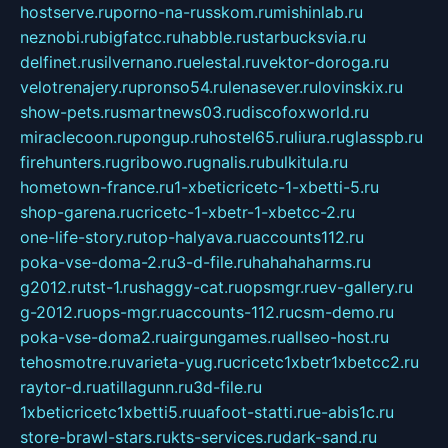
hostserve.ru
porno-na-russkom.ru
mishinlab.ru
neznobi.ru
bigfatcc.ru
habble.ru
starbucksvia.ru
delfinet.ru
silvernano.ru
elestal.ru
vektor-doroga.ru
velotrenajery.ru
pronso54.ru
lenasever.ru
lovinskix.ru
show-pets.ru
smartnews03.ru
discofoxworld.ru
miraclecoon.ru
pongup.ru
hostel65.ru
liura.ru
glasspb.ru
firehunters.ru
gribowo.ru
gnalis.ru
bulkitula.ru
hometown-france.ru
1-xbeticricetc-1-xbetti-5.ru
shop-garena.ru
cricetc-1-xbetr-1-xbetcc-2.ru
one-life-story.ru
top-halyava.ru
accounts112.ru
poka-vse-doma-2.ru
3-d-file.ru
hahahaharms.ru
g2012.ru
tst-1.ru
shaggy-cat.ru
opsmgr.ru
ev-gallery.ru
g-2012.ru
ops-mgr.ru
accounts-112.ru
csm-demo.ru
poka-vse-doma2.ru
airgungames.ru
allseo-host.ru
tehosmotre.ru
varieta-yug.ru
cricetc1xbetr1xbetcc2.ru
raytor-d.ru
atillagunn.ru
3d-file.ru
1xbeticricetc1xbetti5.ru
uafoot-statti.ru
e-abis1c.ru
store-brawl-stars.ru
kts-services.ru
dark-sand.ru