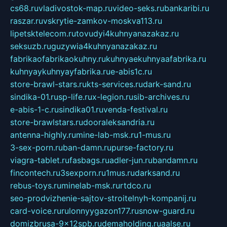
cs68.ru
vladivostok-map.ru
video-seks.ru
bankaribi.ru
raszar.ru
vskrytie-zamkov-moskva113.ru
lipetsktelecom.ru
tovudyi4kuhnyanazakaz.ru
seksuzb.ru
guzywia4kuhnyanazakaz.ru
fabrikaofabrikaokuhny.ru
kuhnyaekuhnyaafabrika.ru
kuhnyaykuhnyayfabrika.ru
e-abis1c.ru
store-brawl-stars.ru
kts-services.ru
dark-sand.ru
sindika-01.ru
sp-life.ru
x-legion.ru
sib-archives.ru
e-abis-1-c.ru
sindika01.ru
venda-festival.ru
store-brawlstars.ru
dooraleksandria.ru
antenna-highly.ru
mine-lab-msk.ru
1-mus.ru
3-sex-porn.ru
ban-damn.ru
purse-factory.ru
viagra-tablet.ru
fasbags.ru
adler-jun.ru
bandamn.ru
fincontech.ru
3sexporn.ru
1mus.ru
darksand.ru
rebus-toys.ru
minelab-msk.ru
rtdco.ru
seo-prodvizhenie-sajtov-stroitelnyh-kompanij.ru
card-voice.ru
rulonnyygazon177.ru
snow-guard.ru
domizbrusa-9x12spb.ru
demaholding.ru
aalse.ru