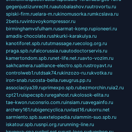
gegenjustizunrecht.ru
autobalashov.ru
utrovortu.ru
spiski-firm.ru
elara-m.ru
kinomusorka.ru
mkcslava.ru
2bets.ru
vintovoykompressor.ru
birminghamvsfulham.ru
sarmat-komp.ru
pioneeri.ru
amadis-chocolate.ru
shkurki-karakulya.ru
kanotiforet.spb.ru
tutmassage.ru
ecolog.org.ru
praga.spb.ru
falcorussia.ru
autodoctorservis.ru
kamertondom.spb.ru
net-life.net.ru
avto-vozim.ru
sakhcamera.ru
alliance-electro.spb.ru
stroyavt.ru
controlweb1.ru
tdsak74.ru
kinzozo-ru.ru
kvotka.ru
iron-snab.ru
costa-bella.ru
eugrus.pp.ru
associaciya39.ru
primexpo.spb.ru
bezmorchin.ru
ia2.ru
cpt21.ru
ispecspb.ru
regahost.ru
kolosok-elita.ru
tae-kwon.ru
consrio.com.ru
insiam.ru
avegainfo.ru
archery161.ru
bigencyclica.ru
vlast16.ru
korru.net
sarmiento.spb.su
extelopedia.ru
lammin-suo.spb.ru
iskatour.spb.ru
snpi.org.ru
running-line.ru
krygeva-spa.ru
chel.net.ru
rust-loco.ru
dugshop.ru