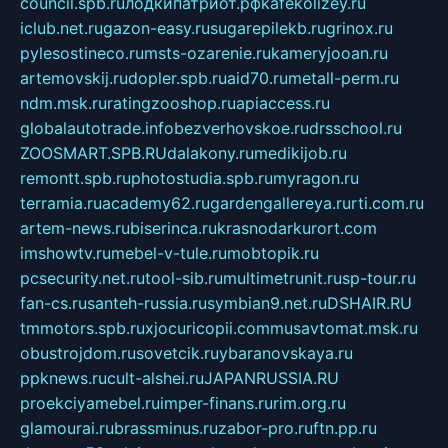
council.spb.ru
лодкипатриот.рф
kafekolizey.ru
iclub.net.ru
gazon-easy.ru
sugarepilekb.ru
grinox.ru
pylesostineco.ru
msts-ozarenie.ru
kameryjooan.ru
artemovskij.ru
dopler.spb.ru
aid70.ru
metall-perm.ru
ndm.msk.ru
ratingzooshop.ru
apiaccess.ru
globalautotrade.info
bezverhovskoe.ru
drsschool.ru
ZOOSMART.SPB.RU
dalakony.ru
medikijob.ru
remontt.spb.ru
photostudia.spb.ru
myragon.ru
terramia.ru
academy62.ru
gardengallereya.ru
rti.com.ru
artem-news.ru
biserinca.ru
krasnodarkurort.com
imshowtv.ru
mebel-v-tule.ru
mobtopik.ru
pcsecurity.net.ru
tool-sib.ru
multimetrunit.ru
sp-tour.ru
fan-cs.ru
santeh-russia.ru
symbian9.net.ru
DSHAIR.RU
tmmotors.spb.ru
xjocuricopii.com
musavtomat.msk.ru
obustrojdom.ru
sovetcik.ru
ybaranovskaya.ru
ppknews.ru
cult-alshei.ru
JAPANRUSSIA.RU
proekciyamebel.ru
imper-finans.ru
rim.org.ru
glamourai.ru
brassminus.ru
zabor-pro.ru
ftn.pp.ru