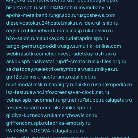
hl-beta.spb.ru
school494.spb.ru
mymubaby.ru
epoha-metalband.ru
ngr.spb.ru
rusgosnews.com
dieselvostok.ru
24hostel.msk.ru
w-dev.ru
f-ship.ru
regsmi.ru
filmnetwork.ru
malinasp.ru
kinosvin.ru
h2o-salon.ru
malutkayork.ru
deltaprim.spb.ru
tango-perm.ru
gooddir.ru
sgv.su
multiki-online.com
webkrasotki.com
cherinvest.ru
detskiy-ostrov.ru
ankou.spb.ru
alvesta1.ru
pdf-creator.ru
nix-files.org.ru
sakhatoday.ru
elektrikersymboler.ru
sputnikyes.ru
golf2club.msk.ru
aeforums.ru
zallclub.ru
multimodal.msk.ru
habaigry.ru
haikko.ru
sobakopedia.ru
isz-fest.ru
ewnc.info
screensaver-clock.net.ru
volnav.spb.ru
comnat.ru
npf.net.ru
7bit.pp.ru
kalugatur.ru
tesiaes.ru
card.com.ru
kazanka.spb.ru
gildiya-kuznecov.ru
kameryboavision.ru
griffoncom.spb.ru
fabrika-emotsiy.ru
PARK-MATROSOVA.RU
agat.spb.ru