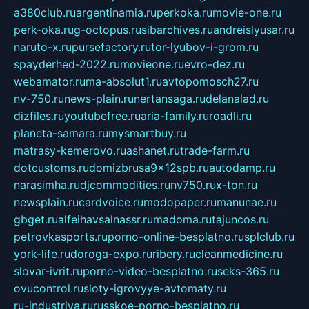
a380club.ru
argentinamia.ru
perkoka.ru
movie-one.ru
perk-oka.ru
g-octopus.ru
sibarchives.ru
andreislyusar.ru
naruto-x.ru
pursefactory.ru
tor-lyubov-i-grom.ru
spayderhed-2022.ru
movieone.ru
evro-dez.ru
webamator.ru
ma-absolut1.ru
avtopomosch27.ru
nv-750.ru
news-plain.ru
nertansaga.ru
delanalad.ru
dizfiles.ru
youtubefree.ru
aria-family.ru
roadli.ru
planeta-samara.ru
mysmartbuy.ru
matrasy-kemerovo.ru
ashanet.ru
trade-farm.ru
dotcustoms.ru
domizbrusa9x12spb.ru
autodamp.ru
narasimha.ru
djcommodities.ru
nv750.ru
x-ton.ru
newsplain.ru
cardvoice.ru
modopaper.ru
manunae.ru
gbget.ru
alfeihavsalnassr.ru
madoma.ru
tajuncos.ru
petrovkasports.ru
porno-online-besplatno.ru
splclub.ru
york-life.ru
doroga-expo.ru
ribery.ru
cleanmedicine.ru
slovar-ivrit.ru
porno-video-besplatno.ru
seks-365.ru
ovucontrol.ru
sloty-igrovyye-avtomaty.ru
ru-industriya.ru
russkoe-porno-besplatno.ru