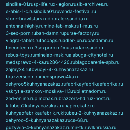
sindika-01.ru
sp-life.ru
x-legion.ru
sib-archives.ru
e-abis-1-c.ru
sindika01.ru
venda-festival.ru
store-brawlstars.ru
dooraleksandria.ru
antenna-highly.ru
mine-lab-msk.ru
1-mus.ru
3-sex-porn.ru
ban-damn.ru
purse-factory.ru
viagra-tablet.ru
fasbags.ru
adler-jun.ru
bandamn.ru
fincontech.ru
3sexporn.ru
1mus.ru
darksand.ru
rebus-toys.ru
minelab-msk.ru
alabuga-cityhotel.ru
medsprawo-4-ka.ru
2864420.ru
blagodarenie-spb.ru
zajmy24.ru
tovudyi-4-kuhnyanazakaz.ru
brazzerscom.ru
medsprawo4ka.ru
xehyroo5kuhnyanazakaz.ru
fabrikayfabrikaefabrika.ru
vskrytie-zamkov-moskva-113.ru
biletnadom.ru
zed-online.ru
pimchax.ru
brazzers-hd.ru
z-host.ru
kitubeu2kuhnyanazakaz.ru
naperekate.ru
kuhnyaofabrikaufabrik.ru
kitubeu-2-kuhnyanazakaz.ru
xehyroo-5-kuhnyanazakaz.ru
cs-68.ru
guzywia-4-kuhnyanazakaz.ru
mir-tk.ru
vlknrussia.ru