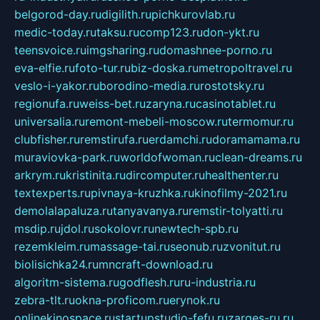
belgorod-day.ru
digilith.ru
pichkurovlab.ru
medic-today.ru
taksu.ru
comp123.ru
don-ykt.ru
teensvoice.ru
imgsharing.ru
domashnee-porno.ru
eva-elfie.ru
foto-tur.ru
biz-doska.ru
metropoltravel.ru
veslo-i-yakor.ru
borodino-media.ru
rostotsky.ru
regionufa.ru
weiss-bet.ru
zaryna.ru
casinotablet.ru
universalia.ru
remont-mebeli-moscow.ru
termomur.ru
clubfisher.ru
remstirufa.ru
erdamchi.ru
doramamama.ru
muraviovka-park.ru
worldofwoman.ru
clean-dreams.ru
arkrym.ru
kristinita.ru
dircomputer.ru
healthenter.ru
textexperts.ru
pivnaya-kruzhka.ru
kinofilmy-2021.ru
demolalapaluza.ru
tanyavanya.ru
remstir-tolyatti.ru
msdip.ru
jdol.ru
sokolovr.ru
newtech-spb.ru
rezemkleim.ru
massage-tai.ru
seonub.ru
zvonitut.ru
biolisichka24.ru
mncraft-download.ru
algoritm-sistema.ru
godflesh.ru
ru-industria.ru
zebra-tlt.ru
okna-proficom.ru
erynok.ru
onlinekinospace.ru
startupstudio-fefu.ru
zarges-ru.ru