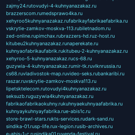
zajmy24.ru
tovudyi-4-kuhnyanazakaz.ru
brazzerscom.ru
medsprawo4ka.ru
xehyroo5kuhnyanazakaz.ru
fabrikayfabrikaefabrika.ru
vskrytie-zamkov-moskva-113.ru
biletnadom.ru
zed-online.ru
pimchax.ru
brazzers-hd.ru
z-host.ru
kitubeu2kuhnyanazakaz.ru
naperekate.ru
kuhnyaofabrikaufabrik.ru
kitubeu-2-kuhnyanazakaz.ru
xehyroo-5-kuhnyanazakaz.ru
cs-68.ru
guzywia-4-kuhnyanazakaz.ru
mir-tk.ru
vlknrussia.ru
cs68.ru
vladivostok-map.ru
video-seks.ru
bankaribi.ru
raszar.ru
vskrytie-zamkov-moskva113.ru
lipetsktelecom.ru
tovudyi4kuhnyanazakaz.ru
seksuzb.ru
guzywia4kuhnyanazakaz.ru
fabrikaofabrikaokuhny.ru
kuhnyaekuhnyaafabrika.ru
kuhnyaykuhnyayfabrika.ru
e-abis1c.ru
store-brawl-stars.ru
kts-services.ru
dark-sand.ru
sindika-01.ru
sp-life.ru
x-legion.ru
sib-archives.ru
e-abis-1-c.ru
sindika01.ru
venda-festival.ru