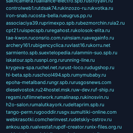
sakhcamera.ru
alliance-electro.spb.ru
stroyavt.ru
controlweb1.ru
tdsak74.ru
kinzozo-ru.ru
kvotka.ru
iron-snab.ru
costa-bella.ru
eugrus.pp.ru
associaciya39.ru
primexpo.spb.ru
bezmorchin.ru
ia2.ru
cpt21.ru
ispecspb.ru
regahost.ru
kolosok-elita.ru
tae-kwon.ru
consrio.com.ru
insiam.ru
avegainfo.ru
archery161.ru
bigencyclica.ru
vlast16.ru
korru.net
sarmiento.spb.su
extelopedia.ru
lammin-suo.spb.ru
iskatour.spb.ru
snpi.org.ru
running-line.ru
krygeva-spa.ru
chel.net.ru
rust-loco.ru
dugshop.ru
hl-beta.spb.ru
school494.spb.ru
mymubaby.ru
epoha-metalband.ru
ngr.spb.ru
rusgosnews.com
dieselvostok.ru
24hostel.msk.ru
w-dev.ru
f-ship.ru
regsmi.ru
filmnetwork.ru
malinasp.ru
kinosvin.ru
h2o-salon.ru
malutkayork.ru
deltaprim.spb.ru
tango-perm.ru
gooddir.ru
sgv.su
multiki-online.com
webkrasotki.com
cherinvest.ru
detskiy-ostrov.ru
ankou.spb.ru
alvesta1.ru
pdf-creator.ru
nix-files.org.ru