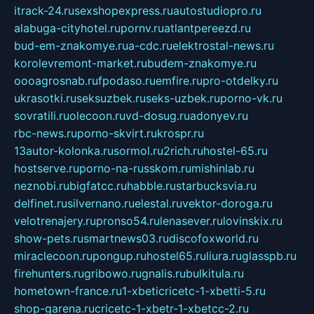
itrack-24.ru
sexshopexpress.ru
autostudiopro.ru
alabuga-cityhotel.ru
pornv.ru
atlantpereezd.ru
bud-em-znakomye.ru
a-cdc.ru
elektrostal-news.ru
korolevremont-market.ru
budem-znakomye.ru
oooagrosnab.ru
fpodaso.ru
emfire.ru
pro-otdelky.ru
ukrasotki.ru
seksuzbek.ru
seks-uzbek.ru
porno-vk.ru
sovratili.ru
olecoon.ru
vd-dosug.ru
adonyev.ru
rbc-news.ru
porno-skvirt.ru
krospr.ru
13autor-kolonka.ru
sormol.ru
2rich.ru
hostel-65.ru
hostserve.ru
porno-na-russkom.ru
mishinlab.ru
neznobi.ru
bigfatcc.ru
habble.ru
starbucksvia.ru
delfinet.ru
silvernano.ru
elestal.ru
vektor-doroga.ru
velotrenajery.ru
pronso54.ru
lenasever.ru
lovinskix.ru
show-pets.ru
smartnews03.ru
discofoxworld.ru
miraclecoon.ru
pongup.ru
hostel65.ru
liura.ru
glasspb.ru
firehunters.ru
gribowo.ru
gnalis.ru
bulkitula.ru
hometown-france.ru
1-xbeticricetc-1-xbetti-5.ru
shop-garena.ru
cricetc-1-xbetr-1-xbetcc-2.ru