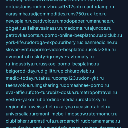
dotcustoms.ru
domizbrusa9x12spb.ru
autodamp.ru
narasimha.ru
djcommodities.ru
nv750.ru
x-ton.ru
newsplain.ru
cardvoice.ru
modopaper.ru
manunae.ru
gbget.ru
alfeihavsalnassr.ru
madoma.ru
tajuncos.ru
petrovkasports.ru
porno-online-besplatno.ru
splclub.ru
york-life.ru
doroga-expo.ru
ribery.ru
cleanmedicine.ru
slovar-ivrit.ru
porno-video-besplatno.ru
seks-365.ru
ovucontrol.ru
sloty-igrovyye-avtomaty.ru
ru-industriya.ru
russkoe-porno-besplatno.ru
belgorod-day.ru
digilith.ru
pichkurovlab.ru
medic-today.ru
taksu.ru
comp123.ru
don-ykt.ru
teensvoice.ru
imgsharing.ru
domashnee-porno.ru
eva-elfie.ru
foto-tur.ru
biz-doska.ru
metropoltravel.ru
veslo-i-yakor.ru
borodino-media.ru
rostotsky.ru
regionufa.ru
weiss-bet.ru
zaryna.ru
casinotablet.ru
universalia.ru
remont-mebeli-moscow.ru
termomur.ru
clubfisher.ru
remstirufa.ru
erdamchi.ru
doramamama.ru