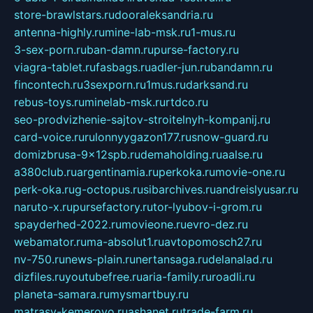
store-brawlstars.ru
dooraleksandria.ru
antenna-highly.ru
mine-lab-msk.ru
1-mus.ru
3-sex-porn.ru
ban-damn.ru
purse-factory.ru
viagra-tablet.ru
fasbags.ru
adler-jun.ru
bandamn.ru
fincontech.ru
3sexporn.ru
1mus.ru
darksand.ru
rebus-toys.ru
minelab-msk.ru
rtdco.ru
seo-prodvizhenie-sajtov-stroitelnyh-kompanij.ru
card-voice.ru
rulonnyygazon177.ru
snow-guard.ru
domizbrusa-9x12spb.ru
demaholding.ru
aalse.ru
a380club.ru
argentinamia.ru
perkoka.ru
movie-one.ru
perk-oka.ru
g-octopus.ru
sibarchives.ru
andreislyusar.ru
naruto-x.ru
pursefactory.ru
tor-lyubov-i-grom.ru
spayderhed-2022.ru
movieone.ru
evro-dez.ru
webamator.ru
ma-absolut1.ru
avtopomosch27.ru
nv-750.ru
news-plain.ru
nertansaga.ru
delanalad.ru
dizfiles.ru
youtubefree.ru
aria-family.ru
roadli.ru
planeta-samara.ru
mysmartbuy.ru
matrasy-kemerovo.ru
ashanet.ru
trade-farm.ru