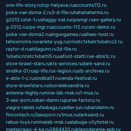
one-life-story.ru
top-halyava.ru
accounts112.ru
poka-vse-doma-2.ru
3-d-file.ru
hahahaharms.ru
g2012.ru
tst-1.ru
shaggy-cat.ru
opsmgr.ru
ev-gallery.ru
g-2012.ru
ops-mgr.ru
accounts-112.ru
csm-demo.ru
poka-vse-doma2.ru
airgungames.ru
allseo-host.ru
tehosmotre.ru
varieta-yug.ru
cricetc1xbetr1xbetcc2.ru
raytor-d.ru
atillagunn.ru
3d-file.ru
1xbeticricetc1xbetti5.ru
uafoot-statti.ru
e-abis1c.ru
store-brawl-stars.ru
kts-services.ru
dark-sand.ru
sindika-01.ru
sp-life.ru
x-legion.ru
sib-archives.ru
e-abis-1-c.ru
sindika01.ru
venda-festival.ru
store-brawlstars.ru
dooraleksandria.ru
antenna-highly.ru
mine-lab-msk.ru
1-mus.ru
3-sex-porn.ru
ban-damn.ru
purse-factory.ru
viagra-tablet.ru
fasbags.ru
adler-jun.ru
bandamn.ru
fincontech.ru
3sexporn.ru
1mus.ru
darksand.ru
rebus-toys.ru
minelab-msk.ru
alabuga-cityhotel.ru
medsprawo-4-ka.ru
2864420.ru
blagodarenie-spb.ru