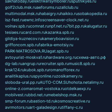
sakhatoday.ru
elektrikersymboler.ru
sputnikyes.ru
golf2club.msk.ru
aeforums.ru
zallclub.ru
multimodal.msk.ru
habaigry.ru
haikko.ru
sobakopedia.ru
isz-fest.ru
ewnc.info
screensaver-clock.net.ru
volnav.spb.ru
comnat.ru
npf.net.ru
7bit.pp.ru
kalugatur.ru
tesiaes.ru
card.com.ru
kazanka.spb.ru
gildiya-kuznecov.ru
kameryboavision.ru
griffoncom.spb.ru
fabrika-emotsiy.ru
PARK-MATROSOVA.RU
agat.spb.ru
avtoyurist-moskva1.ru
hardware.org.ru
схема-авто.рф
dg-lab.ru
angrup.ru
recruiter.spb.ru
music8.spb.ru
krsk124.ru
kubok.spb.ru
romanofforex.ru
analitikaplus.ru
spyonline.ru
zosikamery.ru
sloboda-ural.pp.ru
AUTO-COM.SU
hohota.net
alimy.ru
online-z.com
aromat-vostoka.ru
otdelkaexp.ru
mobilvest.ru
bbd.net.ru
mebelshop.msk.ru
smp-forum.ru
bastion-td.ru
kosmoscreative.ru
avrmotors.ru
art-galadesign.ru
tiffany-c.ru