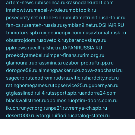
artem-news.ru
biserinca.ru
krasnodarkurort.com
imshowtv.ru
mebel-v-tule.ru
mobtopik.ru
pcsecurity.net.ru
tool-sib.ru
multimetrunit.ru
sp-tour.ru
fan-cs.ru
santeh-russia.ru
symbian9.net.ru
DSHAIR.RU
tmmotors.spb.ru
xjocuricopii.com
musavtomat.msk.ru
obustrojdom.ru
sovetcik.ru
ybaranovskaya.ru
ppknews.ru
cult-alshei.ru
JAPANRUSSIA.RU
proekciyamebel.ru
imper-finans.ru
rim.org.ru
glamourai.ru
brassminus.ru
zabor-pro.ru
ftn.pp.ru
dorogoe58.ru
laimengpacker.ru
kuzova-zapchasti.ru
sageerp.ru
taxodrom.ru
dsrazvitie.ru
hardcity.net.ru
ratinghomegames.ru
topservice25.ru
gubernyan.ru
gtglasslined.ru
ii4.ru
tssport.spb.ru
andorra24.com
blackwallstreet.ru
oboimos.ru
optim-doors.com.ru
ikuch.ru
nycr.org.ru
npa21.ru
vremya-ch.spb.ru
desert000.ru
ivtorgi.ru
ifiori.ru
catalog-statei.ru
dcv.org.ru
spetsmaster174.ru
ipkameryhiseeu.ru
dum26.ru
ruspol.spb.ru
fr-opendp.ru
kam-solnyshko.ru