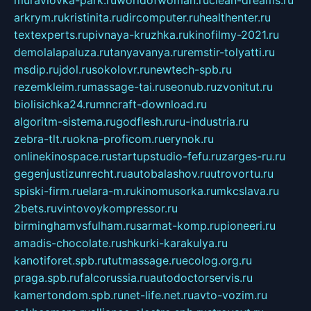
muraviovka-park.ru
worldofwoman.ru
clean-dreams.ru
arkrym.ru
kristinita.ru
dircomputer.ru
healthenter.ru
textexperts.ru
pivnaya-kruzhka.ru
kinofilmy-2021.ru
demolalapaluza.ru
tanyavanya.ru
remstir-tolyatti.ru
msdip.ru
jdol.ru
sokolovr.ru
newtech-spb.ru
rezemkleim.ru
massage-tai.ru
seonub.ru
zvonitut.ru
biolisichka24.ru
mncraft-download.ru
algoritm-sistema.ru
godflesh.ru
ru-industria.ru
zebra-tlt.ru
okna-proficom.ru
erynok.ru
onlinekinospace.ru
startupstudio-fefu.ru
zarges-ru.ru
gegenjustizunrecht.ru
autobalashov.ru
utrovortu.ru
spiski-firm.ru
elara-m.ru
kinomusorka.ru
mkcslava.ru
2bets.ru
vintovoykompressor.ru
birminghamvsfulham.ru
sarmat-komp.ru
pioneeri.ru
amadis-chocolate.ru
shkurki-karakulya.ru
kanotiforet.spb.ru
tutmassage.ru
ecolog.org.ru
praga.spb.ru
falcorussia.ru
autodoctorservis.ru
kamertondom.spb.ru
net-life.net.ru
avto-vozim.ru