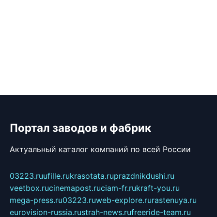
Портал заводов и фабрик
Актуальный каталог компаний по всей России
03223.ru
ufille.ru
krasotata.ru
prazdnikdushi.ru
veetbox.ru
cinemapost.ru
ciam-fr.ru
kraft-you.ru
mega-press.ru
03223.ru
web-explore.ru
rastenuya.ru
eurovision-russia.ru
strah-news.ru
freeride-team.ru