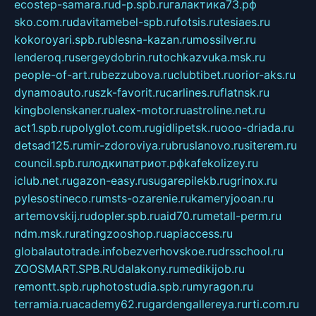
ecostep-samara.ru
d-p.spb.ru
галактика73.рф
sko.com.ru
davitamebel-spb.ru
fotsis.ru
tesiaes.ru
kokoroyari.spb.ru
blesna-kazan.ru
mossilver.ru
lenderoq.ru
sergeydobrin.ru
tochkazvuka.msk.ru
people-of-art.ru
bezzubova.ru
clubtibet.ru
orior-aks.ru
dynamoauto.ru
szk-favorit.ru
carlines.ru
flatnsk.ru
kingbolenskaner.ru
alex-motor.ru
astroline.net.ru
act1.spb.ru
polyglot.com.ru
gidlipetsk.ru
ooo-driada.ru
detsad125.ru
mir-zdoroviya.ru
bruslanovo.ru
siterem.ru
council.spb.ru
лодкипатриот.рф
kafekolizey.ru
iclub.net.ru
gazon-easy.ru
sugarepilekb.ru
grinox.ru
pylesostineco.ru
msts-ozarenie.ru
kameryjooan.ru
artemovskij.ru
dopler.spb.ru
aid70.ru
metall-perm.ru
ndm.msk.ru
ratingzooshop.ru
apiaccess.ru
globalautotrade.info
bezverhovskoe.ru
drsschool.ru
ZOOSMART.SPB.RU
dalakony.ru
medikijob.ru
remontt.spb.ru
photostudia.spb.ru
myragon.ru
terramia.ru
academy62.ru
gardengallereya.ru
rti.com.ru